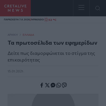
Homepage
/
32 °C
ΠΑΡΑΣΚΕΥΗ 7.8.2026
ΗΡΑΚΛΕΙΟ
ΑΡΧΙΚΗ
/
ΕΛΛΆΔΑ
Τα πρωτοσέλιδα των εφημερίδων
Δείτε πως διαμορφώνεται το στίγμα της
επικαιρότητας
15.01.2021
Facebook
Twitter
Messenger
Whatsapp
Viber