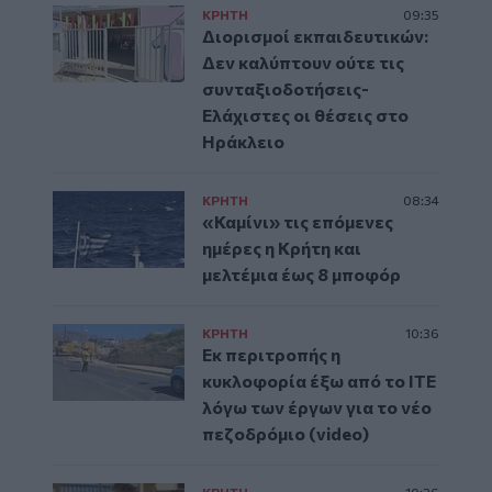
ΚΡΗΤΗ
09:35
Διορισμοί εκπαιδευτικών:
Δεν καλύπτουν ούτε τις
συνταξιοδοτήσεις-
Ελάχιστες οι θέσεις στο
Ηράκλειο
ΚΡΗΤΗ
08:34
«Καμίνι» τις επόμενες
ημέρες η Κρήτη και
μελτέμια έως 8 μποφόρ
ΚΡΗΤΗ
10:36
Εκ περιτροπής η
κυκλοφορία έξω από το ΙΤΕ
λόγω των έργων για το νέο
πεζοδρόμιο (video)