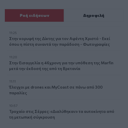
Ροή ειδήσεων
Δημοφιλή
11:25
Στην κορυφή της Δίκτης για τον Αφέντη Χριστό - Εκεί
όπου η πίστη συναντά την παράδοση - Φωτογραφίες
11:20
Στην Εισαγγελία η 46χρονη για την υπόθεση της Marfin
μετά την έκδοσή της από τη Βρετανία
11:11
Έλεγχοι με drones και MyCoast σε πάνω από 300
παραλίες
10:57
Τροχαίο στις Σέρρες: «Διαλύθηκαν» τα αυτοκίνητα από
τη μετωπική σύγκρουση