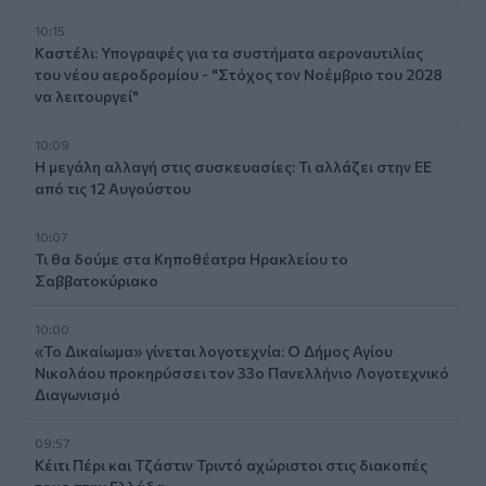
10:15
Καστέλι: Υπογραφές για τα συστήματα αεροναυτιλίας
του νέου αεροδρομίου - "Στόχος τον Νοέμβριο του 2028
να λειτουργεί"
10:09
Η μεγάλη αλλαγή στις συσκευασίες: Τι αλλάζει στην ΕΕ
από τις 12 Αυγούστου
10:07
Τι θα δούμε στα Κηποθέατρα Ηρακλείου το
Σαββατοκύριακο
10:00
«Το Δικαίωμα» γίνεται λογοτεχνία: Ο Δήμος Αγίου
Νικολάου προκηρύσσει τον 33ο Πανελλήνιο Λογοτεχνικό
Διαγωνισμό
09:57
Κέιτι Πέρι και Τζάστιν Τριντό αχώριστοι στις διακοπές