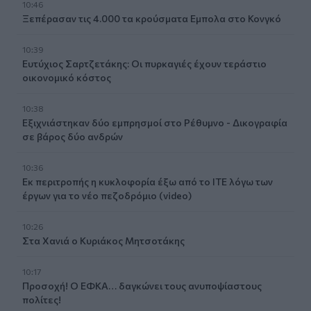
10:46
Ξεπέρασαν τις 4.000 τα κρούσματα Εμπολα στο Κονγκό
10:39
Ευτύχιος Σαρτζετάκης: Οι πυρκαγιές έχουν τεράστιο
οικονομικό κόστος
10:38
Εξιχνιάστηκαν δύο εμπρησμοί στο Ρέθυμνο - Δικογραφία
σε βάρος δύο ανδρών
10:36
Εκ περιτροπής η κυκλοφορία έξω από το ΙΤΕ λόγω των
έργων για το νέο πεζοδρόμιο (video)
10:26
Στα Χανιά ο Κυριάκος Μητσοτάκης
10:17
Προσοχή! Ο ΕΦΚΑ… δαγκώνει τους ανυποψίαστους
πολίτες!