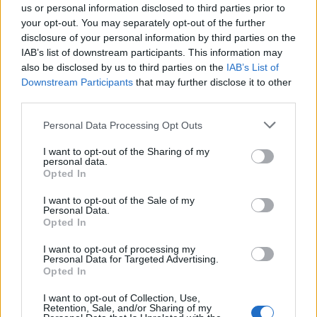
us or personal information disclosed to third parties prior to
your opt-out. You may separately opt-out of the further
ΠΕΡΙΣΣΟΤΕΡΑ
disclosure of your personal information by third parties on the
IAB’s list of downstream participants. This information may
also be disclosed by us to third parties on the
IAB’s List of
Downstream Participants
that may further disclose it to other
third parties.
ΣΧΕΤΙΚA AΡΘΡΑ
Personal Data Processing Opt Outs
I want to opt-out of the Sharing of my
personal data.
Στην Εισαγγελία η 46χρονη για την υπόθεση της Marfin 
ΕΛΛAΔΑ
11:20
Opted In
Στην Εισαγγελία η 46χρονη για την 
Στην Εισαγγελία η 46χρονη για
την υπόθεση της Marfin μετά την
I want to opt-out of the Sale of my
έκδοσή της από τη Βρετανία
Personal Data.
Opted In
I want to opt-out of processing my
Έλεγχοι με drones και MyCoast σε πάνω από 300 παραλί
ΕΛΛAΔΑ
11:11
Personal Data for Targeted Advertising.
Έλεγχοι με drones και MyCoast σε 
Έλεγχοι με drones και MyCoast σε
Opted In
πάνω από 300 παραλίες
I want to opt-out of Collection, Use,
Retention, Sale, and/or Sharing of my