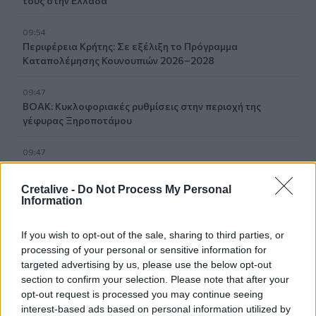
τους στην Ελλάδα
09:54
Περιφέρεια Κρήτης: Σε εξέλιξη το Πρόγραμμα
Καταπολέμησης Κουνουπιών 2026–2028
09:47
ΒΟΑΚ: Κυκλοφοριακές ρυθμίσεις στην περιοχή της
γέφυρας Ξηροποτάμου
09:47
Τα ισχυρότερα και τα ασθενέστερα διαβατήρια στον
κόσμο το 2026
Cretalive -
Do Not Process My Personal
Information
09:36
Γουδί: Χωρίς τις αισθήσεις της ανασύρθηκε 53χρονη από
If you wish to opt-out of the sale, sharing to third parties, or
ακάλυπτο πολυκατοικίας
processing of your personal or sensitive information for
targeted advertising by us, please use the below opt-out
09:35
section to confirm your selection. Please note that after your
Διορισμοί εκπαιδευτικών: Δεν καλύπτουν ούτε τις
opt-out request is processed you may continue seeing
συνταξιοδοτήσεις- Ελάχιστες οι θέσεις στο Ηράκλειο
interest-based ads based on personal information utilized by