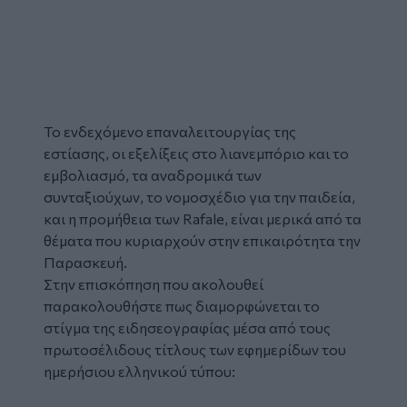
Το ενδεχόμενο επαναλειτουργίας της
εστίασης, οι εξελίξεις στο λιανεμπόριο και το
εμβολιασμό, τα αναδρομικά των
συνταξιούχων, το νομοσχέδιο για την παιδεία,
και η προμήθεια των Rafale, είναι μερικά από τα
θέματα που κυριαρχούν στην επικαιρότητα την
Παρασκευή.
Στην επισκόπηση που ακολουθεί
παρακολουθήστε πως διαμορφώνεται το
στίγμα της ειδησεογραφίας μέσα από τους
πρωτοσέλιδους
τίτλους των
εφημερίδων
του
ημερήσιου ελληνικού τύπου: