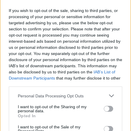
07:03
If you wish to opt-out of the sale, sharing to third parties, or
Υπόθεση Marfin: Ενώπιον της Δικαιοσύνης σήμερα η
processing of your personal or sensitive information for
46χρονη κατηγορούμενη για τη φονική επίθεση
targeted advertising by us, please use the below opt-out
section to confirm your selection. Please note that after your
06:57
opt-out request is processed you may continue seeing
Υψηλός και σήμερα ο κίνδυνος πυρκαγιάς στην Κρήτη
interest-based ads based on personal information utilized by
us or personal information disclosed to third parties prior to
05:52
your opt-out. You may separately opt-out of the further
ΕΝΦΙΑ: Τα λάθη στις μεταβιβάσεις που φέρνουν
disclosure of your personal information by third parties on the
τσουχτερά πρόστιμα έως 1.000 ευρώ
IAB’s list of downstream participants. This information may
also be disclosed by us to third parties on the
IAB’s List of
Downstream Participants
that may further disclose it to other
04:41
Τα φρούτα που επιλέγουν 4 ενδοκρινολόγοι για καλύτερο
third parties.
έλεγχο του σακχάρου
Personal Data Processing Opt Outs
I want to opt-out of the Sharing of my
ΠΕΡΙΣΣΟΤΕΡΑ
personal data.
Opted In
I want to opt-out of the Sale of my