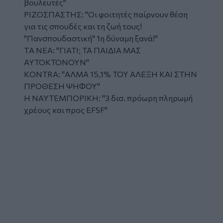
βουλευτές"
ΡΙΖΟΣΠΑΣΤΗΣ: "Οι φοιτητές παίρνουν θέση
για τις σπουδές και τη ζωή τους!
"Πανσπουδαστική" 1η δύναμη ξανά!"
ΤA NEA: "ΓΙΑΤΙ; ΤΑ ΠΑΙΔΙΑ ΜΑΣ
ΑΥΤΟΚΤΟΝΟΥΝ"
ΚONTRA: "ΑΛΜΑ 15,1% ΤΟΥ ΑΛΕΞΗ ΚΑΙ ΣΤΗΝ
ΠΡΟΘΕΣΗ ΨΗΦΟΥ"
Η ΝΑΥΤΕΜΠΟΡΙΚΗ: "3 δισ. πρόωρη πληρωμή
χρέους και προς EFSF"
Glomex
Video