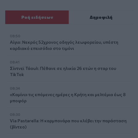
Ροή ειδήσεων
Δημοφιλή
08:50
Αίγιο: Νεκρός 52χρονος οδηγός λεωφορείου, υπέστη
καρδιακό επεισόδιο στο τιμόνι
08:41
Σίντνεϊ Τάουλ: Πέθανε σε ηλικία 26 ετών η σταρ του
TikTok
08:34
«Καμίνι» τις επόμενες ημέρες η Κρήτη και μελτέμια έως 8
μποφόρ
08:30
Via Pastarella: Η καρμπονάρα που κλέβει την παράσταση
(βίντεο)