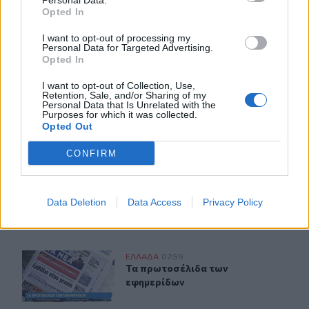
Personal Data.
Opted In
ΣΧΕΤΙΚA AΡΘΡΑ
I want to opt-out of processing my
Personal Data for Targeted Advertising.
Opted In
Αίγιο: Νεκρός 52χρονος οδηγός λεωφορείου, υπέστη κα
ΕΛΛAΔΑ
08:50
I want to opt-out of Collection, Use,
Αίγιο: Νεκρός 52χρονος οδηγός λεω
Αίγιο: Νεκρός 52χρονος οδηγός
Retention, Sale, and/or Sharing of my
λεωφορείου, υπέστη καρδιακό
Personal Data that Is Unrelated with the
Purposes for which it was collected.
επεισόδιο στο τιμόνι
Opted Out
CONFIRM
Φωτιά σε εγκαταλελειμμένο κτίριο στο Μοσχάτο
ΕΛΛAΔΑ
08:22
Φωτιά σε εγκαταλελειμμένο κτίριο
Φωτιά σε εγκαταλελειμμένο
κτίριο στο Μοσχάτο
Data Deletion
Data Access
Privacy Policy
Τα πρωτοσέλιδα των εφημερίδων
ΕΛΛAΔΑ
07:59
Τα πρωτοσέλιδα των εφημερίδων
Τα πρωτοσέλιδα των
εφημερίδων