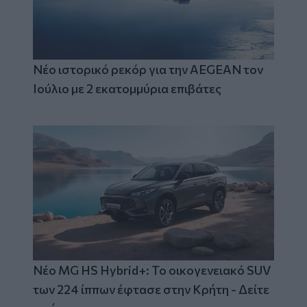
Νέο ιστορικό ρεκόρ για την AEGEAN τον
Ιούλιο με 2 εκατομμύρια επιβάτες
Νέο MG HS Hybrid+: Το οικογενειακό SUV
των 224 ίππων έφτασε στην Κρήτη - Δείτε