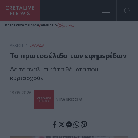
Homepage
/
29 °C
ΠΑΡΑΣΚΕΥΗ 7.8.2026
ΗΡΑΚΛΕΙΟ
ΑΡΧΙΚΗ
/
ΕΛΛΆΔΑ
Τα πρωτοσέλιδα των εφημερίδων
Δείτε αναλυτικά τα θέματα που
κυριαρχούν
13.05.2026
NEWSROOM
Facebook
Twitter
Messenger
Whatsapp
Viber