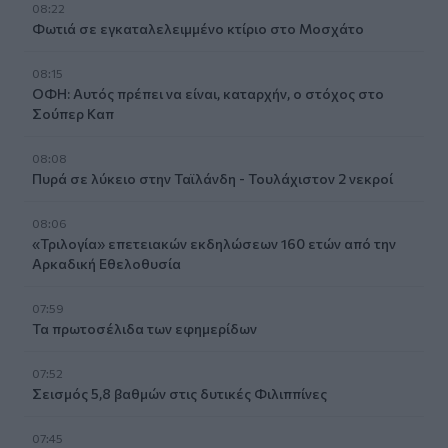
08:22
Φωτιά σε εγκαταλελειμμένο κτίριο στο Μοσχάτο
08:15
ΟΦΗ: Αυτός πρέπει να είναι, καταρχήν, ο στόχος στο
Σούπερ Καπ
08:08
Πυρά σε λύκειο στην Ταϊλάνδη - Τουλάχιστον 2 νεκροί
08:06
«Τριλογία» επετειακών εκδηλώσεων 160 ετών από την
Αρκαδική Εθελοθυσία
07:59
Τα πρωτοσέλιδα των εφημερίδων
07:52
Σεισμός 5,8 βαθμών στις δυτικές Φιλιππίνες
07:45