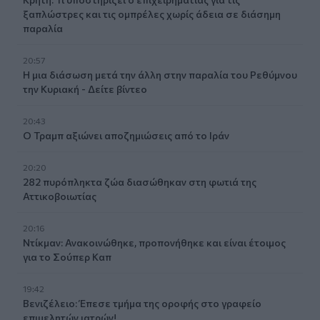
ξαπλώστρες και τις ομπρέλες χωρίς άδεια σε διάσημη
παραλία
20:57
Η μια διάσωση μετά την άλλη στην παραλία του Ρεθύμνου
την Κυριακή - Δείτε βίντεο
20:43
Ο Τραμπ αξιώνει αποζημιώσεις από το Ιράν
20:20
282 πυρόπληκτα ζώα διασώθηκαν στη φωτιά της
Αττικοβοιωτίας
20:16
Ντίκμαν: Ανακοινώθηκε, προπονήθηκε και είναι έτοιμος
για το Σούπερ Καπ
19:42
Βενιζέλειο: Έπεσε τμήμα της οροφής στο γραφείο
επιμελητών ιατρών!