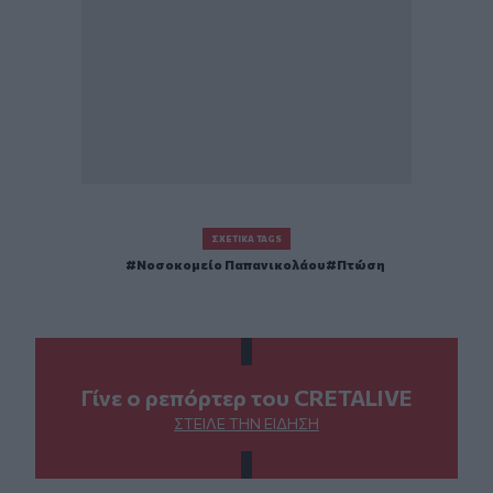
ΣΧΕΤΙΚΆ TAGS
Νοσοκομείο Παπανικολάου
Πτώση
Γίνε ο ρεπόρτερ του CRETALIVE
ΣΤΕΊΛΕ ΤΗΝ ΕΊΔΗΣΗ