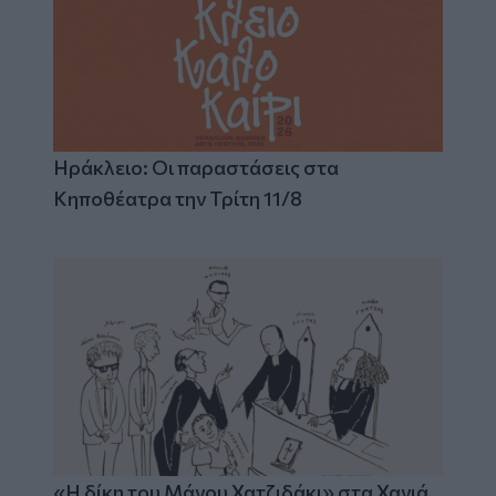
Ηράκλειο: Οι παραστάσεις στα
Κηποθέατρα την Τρίτη 11/8
«Η δίκη του Μάνου Χατζιδάκι» στα Χανιά