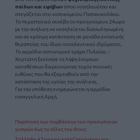
παίδων και εφήβων
όπου νοσηλευόταν και
στεγάζεται στο νοσοκομείου
Παπανικολάου
.
Το περιστατικό συνέβη το προηγούμενο 24ωρο
με την ανήλικη να νοσηλεύεται διασωληνωμένη
και σε κρίσιμη κατάσταση σε μονάδα εντατικής
θεραπείας του ίδιου νοσηλευτικού ιδρύματος.
Το αρμόδιο αστυνομικό τμήμα Πυλαίας –
Χορτιάτη ξεκίνησε τη λήψη ένορκων
καταθέσεων διερευνώντας τυχόν ποινικές
ευθύνες που θα εξαρτηθούν από την
κατάσταση της υγείας της ανήλικης.
Για την υπόθεση ενημερώνεται η αρμόδια
εισαγγελική Αρχή.
Παράταση των συμβάσεων των προσωπικών
γιατρών έως το τέλος του έτους
Σύλληψη 47χρονου καταζητούμενου για