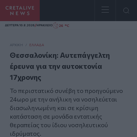
Homepage
/
26 °C
ΔΕΥΤΕΡΑ 10.8.2026
ΗΡΑΚΛΕΙΟ
ΑΡΧΙΚΗ
/
ΕΛΛΆΔΑ
Θεσσαλονίκη: Αυτεπάγγελτη
έρευνα για την αυτοκτονία
17χρονης
Το περιστατικό συνέβη το προηγούμενο
24ωρο με την ανήλικη να νοσηλεύεται
διασωληνωμένη και σε κρίσιμη
κατάσταση σε μονάδα εντατικής
θεραπείας του ίδιου νοσηλευτικού
ιδρύματος.