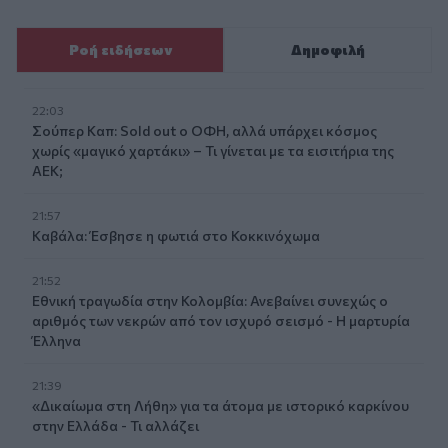
Ροή ειδήσεων
Δημοφιλή
22:03
Σούπερ Καπ: Sold out ο ΟΦΗ, αλλά υπάρχει κόσμος
χωρίς «μαγικό χαρτάκι» – Τι γίνεται με τα εισιτήρια της
ΑΕΚ;
21:57
Καβάλα: Έσβησε η φωτιά στο Κοκκινόχωμα
21:52
Εθνική τραγωδία στην Κολομβία: Ανεβαίνει συνεχώς ο
αριθμός των νεκρών από τον ισχυρό σεισμό - Η μαρτυρία
Έλληνα
21:39
«Δικαίωμα στη Λήθη» για τα άτομα με ιστορικό καρκίνου
στην Ελλάδα - Τι αλλάζει