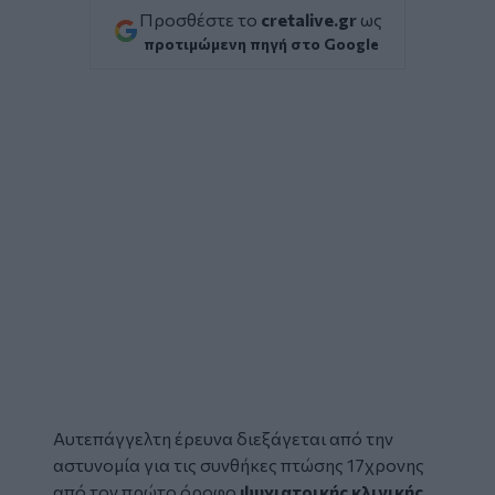
Προσθέστε το
cretalive.gr
ως
προτιμώμενη πηγή στο Google
Αυτεπάγγελτη έρευνα διεξάγεται από την
αστυνομία για τις συνθήκες
πτώσης
17χρονης
από τον πρώτο όροφο
ψυχιατρικής κλινικής