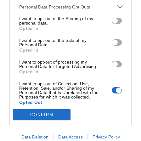
Personal Data Processing Opt Outs
ΠΕΡΙΣΣΟΤΕΡΑ
I want to opt-out of the Sharing of my
personal data.
Opted In
I want to opt-out of the Sale of my
Personal Data.
Opted In
ΣΧΕΤΙΚA AΡΘΡΑ
I want to opt-out of processing my
Personal Data for Targeted Advertising.
Opted In
Καβάλα: Έσβησε η φωτιά στο Κοκκινόχωμα
ΕΛΛAΔΑ
21:57
Καβάλα: Έσβησε η φωτιά στο Κοκκ
Καβάλα: Έσβησε η φωτιά στο
I want to opt-out of Collection, Use,
Retention, Sale, and/or Sharing of my
Κοκκινόχωμα
Personal Data that Is Unrelated with the
Purposes for which it was collected.
Opted Out
CONFIRM
282 πυρόπληκτα ζώα διασώθηκαν στη φωτιά της Αττικο
ΕΛΛAΔΑ
20:20
282 πυρόπληκτα ζώα διασώθηκαν στ
282 πυρόπληκτα ζώα
διασώθηκαν στη φωτιά της
Αττικοβοιωτίας
Data Deletion
Data Access
Privacy Policy