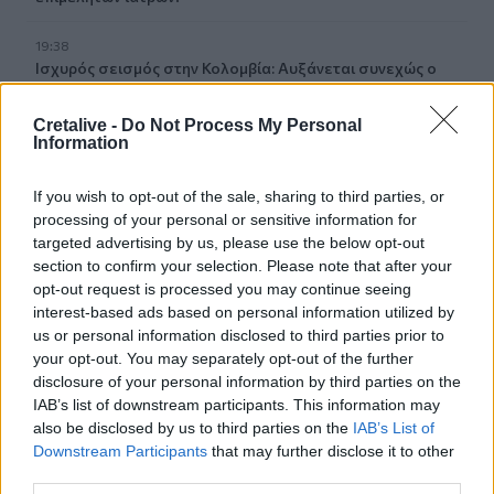
19:38
Ισχυρός σεισμός στην Κολομβία: Αυξάνεται συνεχώς ο
αριθμός των νεκρών, ανάμεσά τους και παιδιά
Cretalive -
Do Not Process My Personal
19:24
Information
Τελικός Super Cup: Τί απαντά ο πρόεδρος της ΕΠΣΗ Νίκος
Τζώρτζογλου στα περί "αποκλεισμού" του Συλλόγου
If you wish to opt-out of the sale, sharing to third parties, or
Αλατσατιανών
processing of your personal or sensitive information for
targeted advertising by us, please use the below opt-out
19:02
section to confirm your selection. Please note that after your
Ιωάννα Τούνη: Τα γενέθλιά της και οι ευχές του
opt-out request is processed you may continue seeing
συντρόφου της
interest-based ads based on personal information utilized by
us or personal information disclosed to third parties prior to
18:59
your opt-out. You may separately opt-out of the further
Υπεγράφη από τον Ευ. Τουρνά η επαύξηση των ωρών
disclosure of your personal information by third parties on the
απασχόλησης των εποχικών πυροσβεστών
IAB’s list of downstream participants. This information may
also be disclosed by us to third parties on the
IAB’s List of
18:52
Downstream Participants
that may further disclose it to other
Πυρκαγιά στο Κοκκινόχωμα Καβάλας: 4 αεροσκάφη και
third parties.
ένα ελικόπτερο στη μάχη με τις φλόγες – Ήχησε το 112