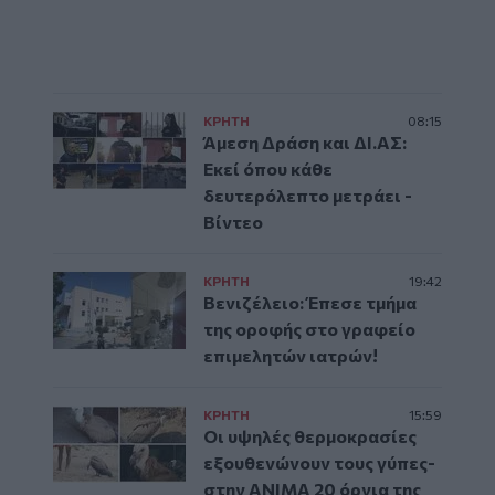
ΚΡΗΤΗ
08:15
Άμεση Δράση και ΔΙ.ΑΣ:
Εκεί όπου κάθε
δευτερόλεπτο μετράει -
Βίντεο
ΚΡΗΤΗ
19:42
Βενιζέλειο: Έπεσε τμήμα
της οροφής στο γραφείο
επιμελητών ιατρών!
ΚΡΗΤΗ
15:59
Οι υψηλές θερμοκρασίες
εξουθενώνουν τους γύπες-
στην ΑΝΙΜΑ 20 όρνια της