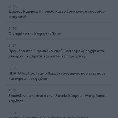
21:32
Στέλιος Ράμφος: Η πορεία και το έργο ενός σπουδαίου
στοχαστή
21:30
Ο καιρός στην Κρήτη την Τρίτη
21:27
Πρεμιέρα στο Ευρωπαϊκό κολύμβησης με «βροχή» από
ρεκόρ και εξαιρετικές ελληνικές παρουσίες
21:22
ΗΠΑ: Ο Ιούλιος ήταν ο θερμότερος μήνας που έχει ποτέ
καταγραφεί στη χώρα
21:18
Επικίνδυνο φρεάτιο στην πλατεία Κύπρου - Ανατράπηκε
καρότσι
21:01
Κρήτη: Τί υποστηρίζει ο επιχειρηματίας για τις