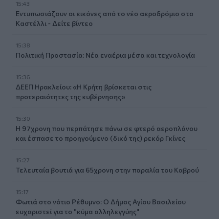
15:43
Εντυπωσιάζουν οι εικόνες από το νέο αεροδρόμιο στο
Καστέλλι - Δείτε βίντεο
15:38
Πολιτική Προστασία: Νέα εναέρια μέσα και τεχνολογία
15:36
ΔΕΕΠ Ηρακλείου: «Η Κρήτη βρίσκεται στις
προτεραιότητες της κυβέρνησης»
15:30
Η 97χρονη που περπάτησε πάνω σε φτερό αεροπλάνου
και έσπασε το προηγούμενο (δικό της) ρεκόρ Γκίνες
15:27
Τελευταία βουτιά για 65χρονη στην παραλία του Καβρού
15:17
Φωτιά στο νότιο Ρέθυμνο: Ο Δήμος Αγίου Βασιλείου
ευχαριστεί για το "κύμα αλληλεγγύης"