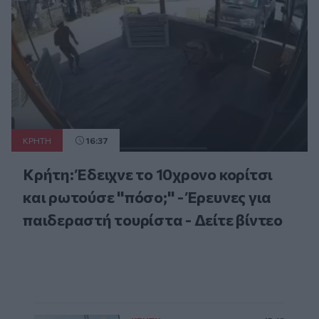
ΚΡΗΤΗ
16:37
Κρήτη: Έδειχνε το 10χρονο κορίτσι
και ρωτούσε "πόσο;" - Έρευνες για
παιδεραστή τουρίστα - Δείτε βίντεο