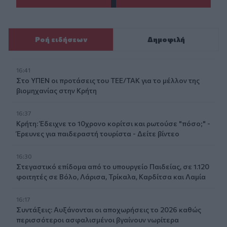
Ροή ειδήσεων
Δημοφιλή
16:41
Στο ΥΠΕΝ οι προτάσεις του ΤΕΕ/ΤΑΚ για το μέλλον της
βιομηχανίας στην Κρήτη
16:37
Κρήτη: Έδειχνε το 10χρονο κορίτσι και ρωτούσε "πόσο;" -
Έρευνες για παιδεραστή τουρίστα - Δείτε βίντεο
16:30
Στεγαστικό επίδομα από το υπουργείο Παιδείας, σε 1.120
φοιτητές σε Βόλο, Λάρισα, Τρίκαλα, Καρδίτσα και Λαμία
16:17
Συντάξεις: Αυξάνονται οι αποχωρήσεις το 2026 καθώς
περισσότεροι ασφαλισμένοι βγαίνουν νωρίτερα