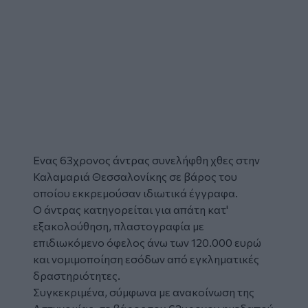
Ενας 63χρονος άντρας
συνελήφθη
χθες στην
Καλαμαριά
Θεσσαλονίκης
σε βάρος του
οποίου εκκρεμούσαν ιδιωτικά έγγραφα.
Ο άντρας κατηγορείται για απάτη κατ'
εξακολούθηση, πλαστογραφία με
επιδιωκόμενο όφελος άνω των 120.000 ευρώ
και νομιμοποίηση εσόδων από εγκληματικές
δραστηριότητες.
Συγκεκριμένα, σύμφωνα με ανακοίνωση της