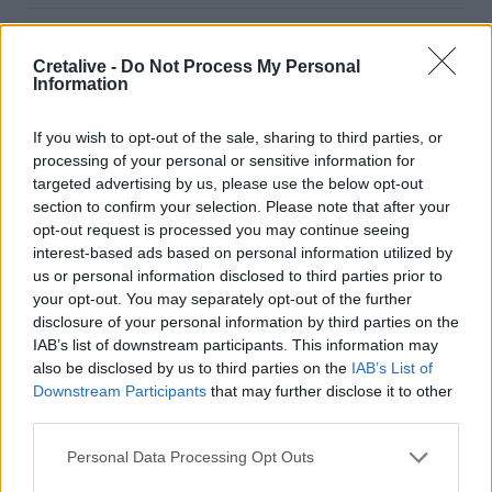
15:15
«Τα έχω χάσει όλα»: Συντετριμμένος ο πατέρας και
Cretalive -
Do Not Process My Personal
σύζυγος των θυμάτων στο τροχαίο στις Σέρρες
Information
15:11
If you wish to opt-out of the sale, sharing to third parties, or
Επίσκεψη του Δημάρχου του Δήμου Σαρωνικού στο
processing of your personal or sensitive information for
ΕΛ.ΚΕ.Θ.Ε. στην Ανάβυσσο
targeted advertising by us, please use the below opt-out
section to confirm your selection. Please note that after your
15:08
opt-out request is processed you may continue seeing
Φεστιβάλ Κινηματογράφου Χανίων: Δύο εκθέσεις με
interest-based ads based on personal information utilized by
ελεύθερη είσοδο στο Μεγάλο Αρσενάλι
us or personal information disclosed to third parties prior to
your opt-out. You may separately opt-out of the further
15:05
disclosure of your personal information by third parties on the
Με τη MINOAN LINES, το ταξίδι έχει γεύση — και τιμές
IAB’s list of downstream participants. This information may
που εκπλήσσουν
also be disclosed by us to third parties on the
IAB’s List of
Downstream Participants
that may further disclose it to other
14:59
third parties.
Ρωσία: Ο Πούτιν εγκρίνει πώληση 30% στο αεροδρόμιο
της Μόσχας
Personal Data Processing Opt Outs