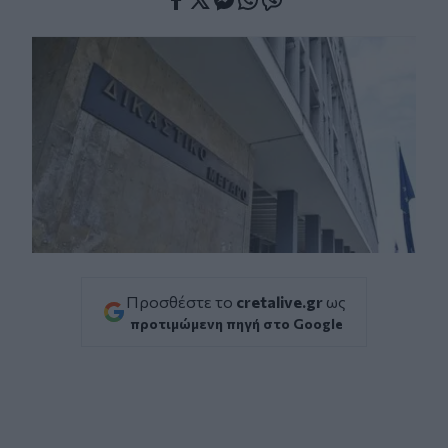
Facebook
Twitter
Messenger
Whatsapp
Viber
Προσθέστε το
cretalive.gr
ως
προτιμώμενη πηγή στο Google