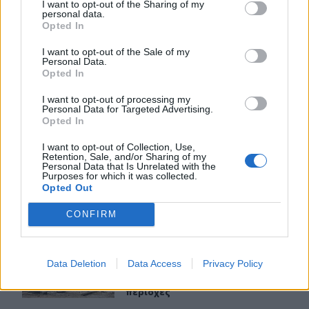
I want to opt-out of the Sharing of my
personal data.
ΠΕΡΙΣΣΟΤΕΡΑ
Opted In
I want to opt-out of the Sale of my
Personal Data.
Opted In
I want to opt-out of processing my
ΣΧΕΤΙΚA AΡΘΡΑ
Personal Data for Targeted Advertising.
Opted In
I want to opt-out of Collection, Use,
Στεγαστικό επίδομα από το υπουργείο Παιδείας, σε 1.12
ΕΛΛAΔΑ
16:30
Retention, Sale, and/or Sharing of my
Στεγαστικό επίδομα από το υπουργεί
Στεγαστικό επίδομα από το
Personal Data that Is Unrelated with the
υπουργείο Παιδείας, σε 1.120
Purposes for which it was collected.
Opted Out
φοιτητές σε Βόλο, Λάρισα,
Τρίκαλα, Καρδίτσα και Λαμία
CONFIRM
Δυτική Αττική: Ολοκληρώθηκαν οι αυτοψίες στις πυρόπ
ΕΛΛAΔΑ
15:48
Data Deletion
Data Access
Privacy Policy
Δυτική Αττική: Ολοκληρώθηκαν οι α
Δυτική Αττική: Ολοκληρώθηκαν
οι αυτοψίες στις πυρόπληκτες
περιοχές