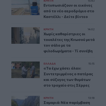
ΚΡΗΤΗ
15:43
Εντυπωσιάζουν οι εικόνες
από το νέο αεροδρόμιο στο
Καστέλλι - Δείτε βίντεο
ΚΡΗΤΗ
14:02
Χωρίς καθαρίστριες οι
τουαλέτες της Κνωσού μετά
τον σάλο με τα
φιλοδωρήματα - Τί συνέβη
ΕΛΛAΔΑ
15:15
«Τα έχω χάσει όλα»:
Συντετριμμένος ο πατέρας
και σύζυγος των θυμάτων
στο τροχαίο στις Σέρρες
ΚΡΗΤΗ
13:18
Σαμαριά: Νέα παρέμβαση