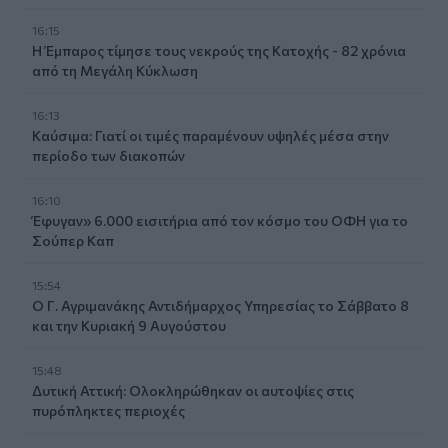
16:15
Η Έμπαρος τίμησε τους νεκρούς της Κατοχής - 82 χρόνια
από τη Μεγάλη Κύκλωση
16:13
Καύσιμα: Γιατί οι τιμές παραμένουν υψηλές μέσα στην
περίοδο των διακοπών
16:10
Έφυγαν» 6.000 εισιτήρια από τον κόσμο του ΟΦΗ για το
Σούπερ Καπ
15:54
Ο Γ. Αγριμανάκης Αντιδήμαρχος Υπηρεσίας το Σάββατο 8
και την Κυριακή 9 Αυγούστου
15:48
Δυτική Αττική: Ολοκληρώθηκαν οι αυτοψίες στις
πυρόπληκτες περιοχές