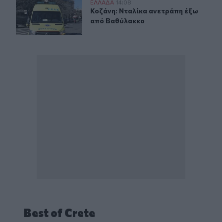
Κοζάνη: Νταλίκα ανετράπη έξω από Βαθύλακκο
ΕΛΛAΔΑ
14:08
Κοζάνη: Νταλίκα ανετράπη έξω απ
Κοζάνη: Νταλίκα ανετράπη έξω
από Βαθύλακκο
Best of Crete