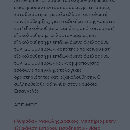
Αστυνομίας, σε βάρος του 63χρονου ημεδαπού
εκκρεμούσαν πέντε αποφάσεις, με τις οποίες
καταδικάστηκε -μεταξύ άλλων- σε πολυετή
ποινή κάθειρξης, για τα αδικήματα της «απάτης
κατ’ εξακολούθηση», «απάτης από κοινού κατ’
εξακολούθηση», «πλαστογραφίας κατ’
εξακολούθηση με επιδιωκόμενο όφελος άνω
των 120.000 ευρώ», «απάτης από κοινού κατ’
εξακολούθηση με επιδιωκόμενο όφελος άνω
των 120.000 ευρώ» και «νομιμοποίησης
εσόδων από εγκληματολογικές
δραστηριότητες κατ’ εξακολούθηση». Ο
συλληφθείς θα οδηγηθεί στον αρμόδιο
Εισαγγελέα.
ΑΠΕ-ΜΠΕ
Γλυφάδα – Μανώλης Δράικος: Μυστήριο με την
εξαφάνιση εύπορου εισοδηματία- video