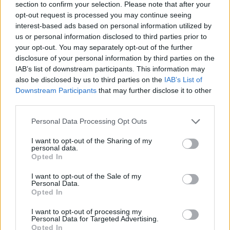
αναστάτωσε την Θερίσσου
section to confirm your selection. Please note that after your
opt-out request is processed you may continue seeing
09:06
interest-based ads based on personal information utilized by
Νέα επιχείρηση για μετανάστες ανοιχτά της Ιεράπετρας
us or personal information disclosed to third parties prior to
your opt-out. You may separately opt-out of the further
09:03
disclosure of your personal information by third parties on the
Caravel: Η νέα πολυτέλεια βρίσκεται στις εμπειρίες που
IAB’s list of downstream participants. This information may
αξίζουν
also be disclosed by us to third parties on the
IAB’s List of
Downstream Participants
that may further disclose it to other
third parties.
09:00
"Επένδυση" - παγίδα: 55χρονος στην Κρήτη έχασε
100.000€ από επιτήδειους
Personal Data Processing Opt Outs
I want to opt-out of the Sharing of my
08:54
personal data.
35 χρόνια ίντερνετ: Το πρώτο website το οποίο υπάρχει
Opted In
ακόμα
I want to opt-out of the Sale of my
Personal Data.
08:47
Opted In
Δήμος Βιάννου: Οι ώρες και οι μέρες λειτουργίας του
Γραφείου Δακοκτονίας
I want to opt-out of processing my
Personal Data for Targeted Advertising.
Opted In