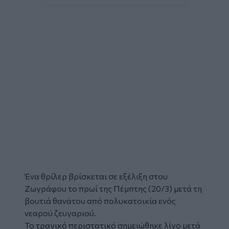
Ένα θρίλερ βρίσκεται σε εξέλιξη στου
Ζωγράφου
το πρωί της Πέμπτης (20/3) μετά τη
βουτιά
θανάτου
από πολυκατοικία ενός
νεαρού
ζευγαριού
.
Το τραγικό περιστατικό σημειώθηκε λίγο μετά