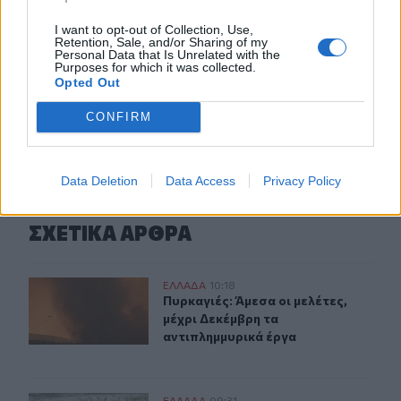
08:40
Νέα δομή φιλοξενίας μεταναστών: Τι προβλέπει η
I want to opt-out of Collection, Use,
απόφαση που δημοσιεύθηκε στην Εφημερίδα της
Retention, Sale, and/or Sharing of my
Personal Data that Is Unrelated with the
Κυβέρνησης
Purposes for which it was collected.
Opted Out
ΠΕΡΙΣΣΟΤΕΡΑ
CONFIRM
Data Deletion
Data Access
Privacy Policy
ΣΧΕΤΙΚA AΡΘΡΑ
Πυρκαγιές: Άμεσα οι μελέτες, μέχρι Δεκέμβρη τα αντιπ
ΕΛΛAΔΑ
10:18
Πυρκαγιές: Άμεσα οι μελέτες, μέχρ
Πυρκαγιές: Άμεσα οι μελέτες,
μέχρι Δεκέμβρη τα
αντιπλημμυρικά έργα
ΕΛΛAΔΑ
09:31