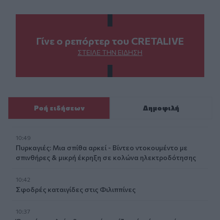
Γίνε ο ρεπόρτερ του CRETALIVE
ΣΤΕΊΛΕ ΤΗΝ ΕΊΔΗΣΗ
Ροή ειδήσεων
Δημοφιλή
10:49
Πυρκαγιές: Μια σπίθα αρκεί - Βίντεο ντοκουμέντο με
σπινθήρες & μικρή έκρηξη σε κολώνα ηλεκτροδότησης
10:42
Σφοδρές καταιγίδες στις Φιλιππίνες
10:37