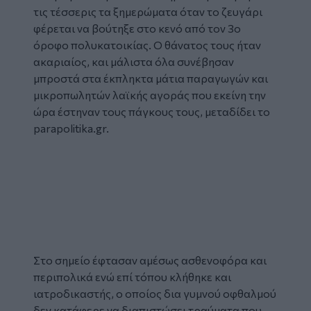
τις τέσσερις τα ξημερώματα όταν το ζευγάρι
φέρεται να βούτηξε στο κενό από τον 3ο
όροφο πολυκατοικίας. Ο θάνατος τους ήταν
ακαριαίος, και μάλιστα όλα συνέβησαν
μπροστά στα έκπληκτα μάτια παραγωγών και
μικροπωλητών λαϊκής αγοράς που εκείνη την
ώρα έστηναν τους πάγκους τους, μεταδίδει το
parapolitika.gr
.
Glomex
Video
Στο σημείο έφτασαν αμέσως ασθενοφόρα και
περιπολικά ενώ επί τόπου κλήθηκε και
ιατροδικαστής, ο οποίος δια γυμνού οφθαλμού
δεν κατάφερε να διαπιστώσει τραύματα που