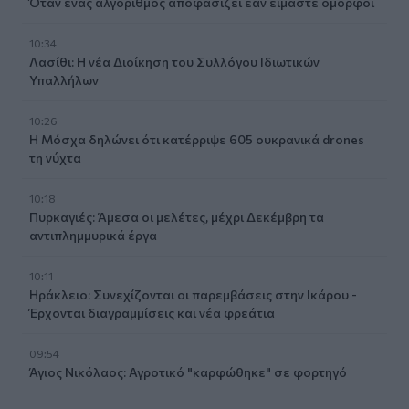
Όταν ένας αλγόριθμος απόφασίζει εάν είμαστε όμορφοι
10:34
Λασίθι: Η νέα Διοίκηση του Συλλόγου Ιδιωτικών
Υπαλλήλων
10:26
Η Μόσχα δηλώνει ότι κατέρριψε 605 ουκρανικά drones
τη νύχτα
10:18
Πυρκαγιές: Άμεσα οι μελέτες, μέχρι Δεκέμβρη τα
αντιπλημμυρικά έργα
10:11
Ηράκλειο: Συνεχίζονται οι παρεμβάσεις στην Ικάρου -
Έρχονται διαγραμμίσεις και νέα φρεάτια
09:54
Άγιος Νικόλαος: Αγροτικό "καρφώθηκε" σε φορτηγό