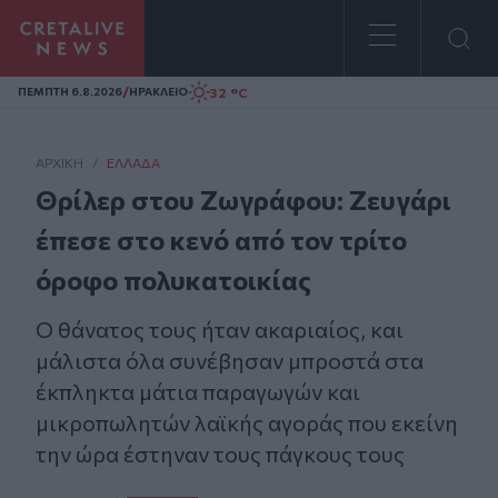
Homepage
/
32 °C
ΠΕΜΠΤΗ 6.8.2026
ΗΡΑΚΛΕΙΟ
ΑΡΧΙΚΗ
/
ΕΛΛΆΔΑ
Θρίλερ στου Ζωγράφου: Ζευγάρι
έπεσε στο κενό από τον τρίτο
όροφο πολυκατοικίας
Ο θάνατος τους ήταν ακαριαίος, και
μάλιστα όλα συνέβησαν μπροστά στα
έκπληκτα μάτια παραγωγών και
μικροπωλητών λαϊκής αγοράς που εκείνη
την ώρα έστηναν τους πάγκους τους