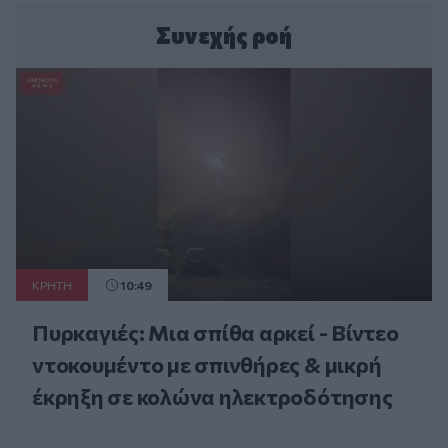
Συνεχής ροή
ΚΡΗΤΗ
10:49
Πυρκαγιές: Μια σπίθα αρκεί - Βίντεο
ντοκουμέντο με σπινθήρες & μικρή
έκρηξη σε κολώνα ηλεκτροδότησης