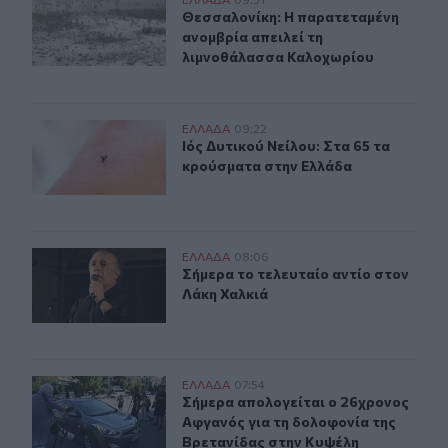
Θεσσαλονίκη: Η παρατεταμένη ανομβρία απειλεί τη λ
Θεσσαλονίκη: Η παρατεταμένη ανο
Θεσσαλονίκη: Η παρατεταμένη
ανομβρία απειλεί τη
λιμνοθάλασσα Καλοχωρίου
Ιός Δυτικού Νείλου: Στα 65 τα κρούσματα στην Ελλάδα
ΕΛΛAΔΑ
09:22
Ιός Δυτικού Νείλου: Στα 65 τα κρο
Ιός Δυτικού Νείλου: Στα 65 τα
κρούσματα στην Ελλάδα
Σήμερα το τελευταίο αντίο στον Λάκη Χαλκιά
ΕΛΛAΔΑ
08:06
Σήμερα το τελευταίο αντίο στον Λά
Σήμερα το τελευταίο αντίο στον
Λάκη Χαλκιά
Σήμερα απολογείται ο 26χρονος Αφγανός για τη δολοφ
ΕΛΛAΔΑ
07:54
Σήμερα απολογείται ο 26χρονος Αφ
Σήμερα απολογείται ο 26χρονος
Αφγανός για τη δολοφονία της
Βρετανίδας στην Κυψέλη