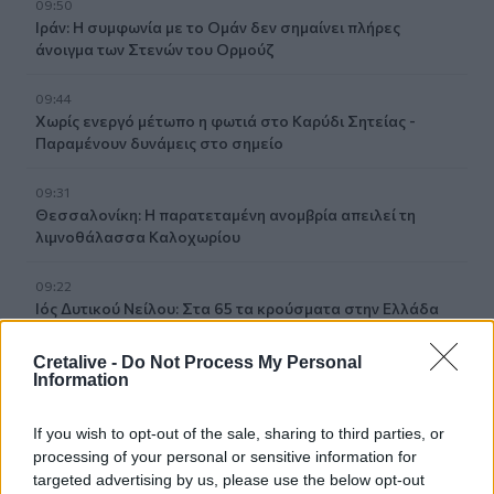
09:50
Ιράν: Η συμφωνία με το Ομάν δεν σημαίνει πλήρες
άνοιγμα των Στενών του Ορμούζ
09:44
Χωρίς ενεργό μέτωπο η φωτιά στο Καρύδι Σητείας -
Παραμένουν δυνάμεις στο σημείο
09:31
Θεσσαλονίκη: Η παρατεταμένη ανομβρία απειλεί τη
λιμνοθάλασσα Καλοχωρίου
09:22
Ιός Δυτικού Νείλου: Στα 65 τα κρούσματα στην Ελλάδα
09:12
Cretalive -
Do Not Process My Personal
Information
Ρωσία: Διαψεύδει εμπλοκή σε στρατολόγηση
Κολομβιανών μισθοφόρων
If you wish to opt-out of the sale, sharing to third parties, or
09:07
processing of your personal or sensitive information for
Ηράκλειο: Μια σύλληψη για την έκρηξη φιάλης που
targeted advertising by us, please use the below opt-out