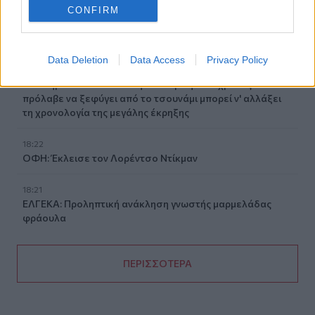
CONFIRM
18:45
Τα «Παραμύθια του Σαββάτου»… πάνε διακοπές!
Data Deletion
Data Access
Privacy Policy
18:38
Μυστήριο 3.500 ετών στη Σαντορίνη: Ο 15χρονος που δεν
πρόλαβε να ξεφύγει από το τσουνάμι μπορεί ν' αλλάξει
τη χρονολογία της μεγάλης έκρηξης
18:22
ΟΦΗ: Έκλεισε τον Λορέντσο Ντίκμαν
18:21
ΕΛΓΕΚΑ: Προληπτική ανάκληση γνωστής μαρμελάδας
φράουλα
ΠΕΡΙΣΣΟΤΕΡΑ