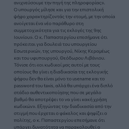
ανιχνεύσουμε την πηγή της πληροφορίας».
Ο υπουργός μίλησε και για την επιστολική
ψήφο χαρακτηρίζοντάς την «τομή, με την οποία
ανοίγεται ένα νέο παράθυρο στη
συμμετοχικότητα για τις εκλογές της 9ης
Ιουνίου». Ο κ. Παπαστεργίου επεσήμανε ότι
πρόκειται για δουλειά του υπουργείου
Εσωτερικών, της υπουργού, Νίκης Κεραμέως
και του υφυπουργού, Θεόδωρου Λιβάνιου.
Τόνισε ότι «οι κωδικοί μας αυτοί με τους
οποίους θα γίνει η διαδικασία της εκλογικής
ψήφου δεν θα είναι μόνο το usename και το
password του taxis, αλλά θα υπάρχει ένα διπλό
στάδιο αυθεντικοποίησης που σε μεγάλο
βαθμό θα αποτρέψει το να γίνει κακή χρήση
κωδικών». Εξηγώντας την διαδικασία από την
στιγμή που έρχεται ο φάκελος και ψηφίζει ο
πολίτης, ο κ. Παπαστεργίου επεσήμανε ότι
υπάρχει δυνατότητα να παρακολουθεί ο