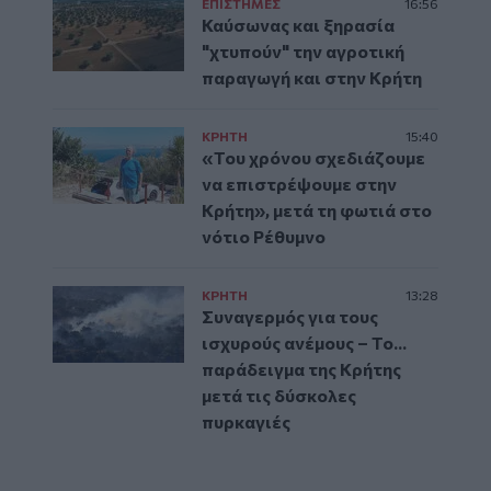
ΕΠΙΣΤΗΜΕΣ
16:56
Καύσωνας και ξηρασία
"χτυπούν" την αγροτική
παραγωγή και στην Κρήτη
ΚΡΗΤΗ
15:40
«Του χρόνου σχεδιάζουμε
να επιστρέψουμε στην
Κρήτη», μετά τη φωτιά στο
νότιο Ρέθυμνο
ΚΡΗΤΗ
13:28
Συναγερμός για τους
ισχυρούς ανέμους – Το...
παράδειγμα της Κρήτης
μετά τις δύσκολες
πυρκαγιές