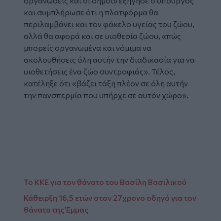
οργανώσεις και οι δήμοι» εξήγησε ο υπουργός
και συμπλήρωσε ότι η πλατφόρμα θα
περιλαμβάνει και τον φάκελο υγείας του ζώου,
αλλά θα αφορά και σε υιοθεσία ζώου, «πώς
μπορείς οργανωμένα και νόμιμα να
ακολουθήσεις όλη αυτήν την διαδικασία για να
υιοθετήσεις ένα ζώο συντροφιάς». Τέλος,
κατέληξε ότι «βάζει τάξη πλέον σε όλη αυτήν
την πανσπερμία που υπήρχε σε αυτόν χώρο».
Το ΚΚΕ για τον θάνατο του Βασίλη Βασιλικού
Κάθειρξη 16,5 ετών στον 27χρονο οδηγό για τον
θάνατο της Έμμας