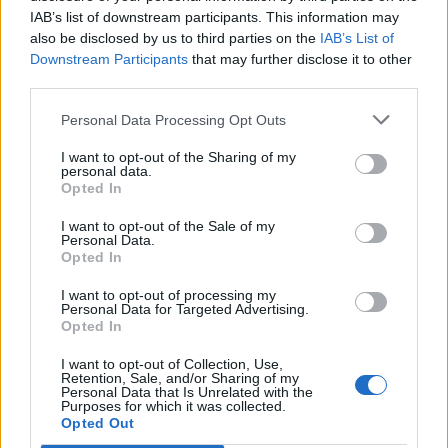
οργάνωσης του «Έντικ»
IAB’s list of downstream participants. This information may
also be disclosed by us to third parties on the
IAB’s List of
19:13
Downstream Participants
that may further disclose it to other
Το Φεστιβάλ Κινηματογράφου Χανίων παρουσιάζει τις
third parties.
καλοκαιρινές του εκθέσεις
Personal Data Processing Opt Outs
19:04
I want to opt-out of the Sharing of my
Καύσωνας και καρδιοπαθείς: Οδηγός προστασίας από
personal data.
την Ελληνική Καρδιολογική Εταιρεία
Opted In
I want to opt-out of the Sale of my
18:59
Personal Data.
Μαρία Καρυστιανού: Αποχώρησε και ο Νίκος
Opted In
Μπρουτζάκης από την «Ελπίδα»
I want to opt-out of processing my
Personal Data for Targeted Advertising.
18:58
Opted In
Ένας σοβαρά τραυματίας από τροχαίο με γουρούνα στην
Ηλεία
I want to opt-out of Collection, Use,
Retention, Sale, and/or Sharing of my
Personal Data that Is Unrelated with the
18:55
Purposes for which it was collected.
Η πρώτη ομάδα που συλλυπήθηκε για τον χαμό του
Opted Out
πατέρα του Μέσι