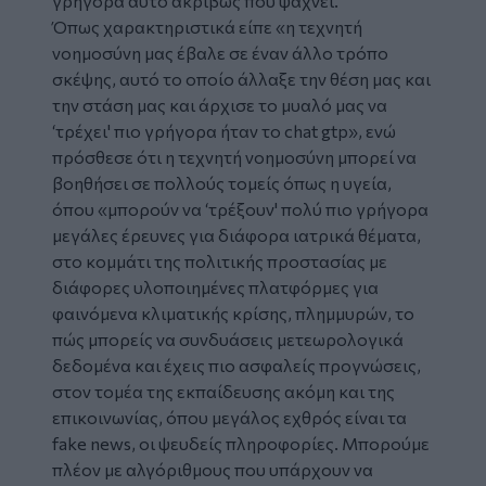
γρήγορα αυτό ακριβώς που ψάχνει.
Όπως χαρακτηριστικά είπε «η τεχνητή
νοημοσύνη μας έβαλε σε έναν άλλο τρόπο
σκέψης, αυτό το οποίο άλλαξε την θέση μας και
την στάση μας και άρχισε το μυαλό μας να
‘τρέχει' πιο γρήγορα ήταν το chat gtp», ενώ
πρόσθεσε ότι η τεχνητή νοημοσύνη μπορεί να
βοηθήσει σε πολλούς τομείς όπως η υγεία,
όπου «μπορούν να ‘τρέξουν' πολύ πιο γρήγορα
μεγάλες έρευνες για διάφορα ιατρικά θέματα,
στο κομμάτι της πολιτικής προστασίας με
διάφορες υλοποιημένες πλατφόρμες για
φαινόμενα κλιματικής κρίσης, πλημμυρών, το
πώς μπορείς να συνδυάσεις μετεωρολογικά
δεδομένα και έχεις πιο ασφαλείς προγνώσεις,
στον τομέα της εκπαίδευσης ακόμη και της
επικοινωνίας, όπου μεγάλος εχθρός είναι τα
fake news, οι ψευδείς πληροφορίες. Μπορούμε
πλέον με αλγόριθμους που υπάρχουν να