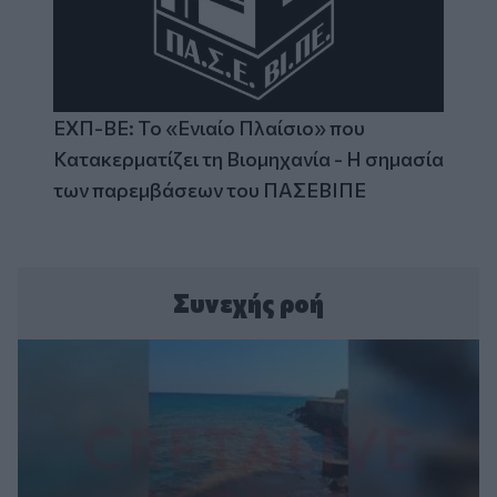
ΕΧΠ-ΒΕ: Το «Ενιαίο Πλαίσιο» που
Κατακερματίζει τη Βιομηχανία - Η σημασία
των παρεμβάσεων του ΠΑΣΕΒΙΠΕ
Συνεχής ροή