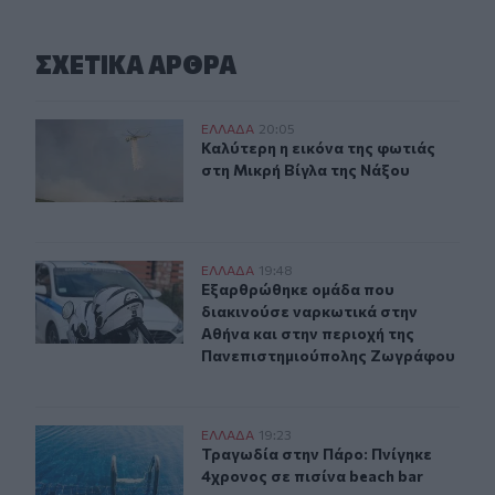
ΣΧΕΤΙΚA AΡΘΡΑ
Καλύτερη η εικόνα της φωτιάς στη Μικρή Βίγλα της Νάξ
ΕΛΛAΔΑ
20:05
Καλύτερη η εικόνα της φωτιάς στη 
Καλύτερη η εικόνα της φωτιάς
στη Μικρή Βίγλα της Νάξου
Εξαρθρώθηκε ομάδα που διακινούσε ναρκωτικά στην Α
ΕΛΛAΔΑ
19:48
Εξαρθρώθηκε ομάδα που διακινούσ
Εξαρθρώθηκε ομάδα που
διακινούσε ναρκωτικά στην
Αθήνα και στην περιοχή της
Πανεπιστημιούπολης Ζωγράφου
Τραγωδία στην Πάρο: Πνίγηκε 4χρονος σε πισίνα beach
ΕΛΛAΔΑ
19:23
Τραγωδία στην Πάρο: Πνίγηκε 4χρον
Τραγωδία στην Πάρο: Πνίγηκε
4χρονος σε πισίνα beach bar