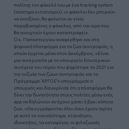
πολίτης τον φάκελό του με ένα tracking system
(σύστημα εντοπισμού), οι φάκελοι δεν μπορούν
να ανοίξουν, θα φαίνεται αν είναι
παραβιασμένος ο φάκελος, από την ώρα που
θα ανοιχτούν έχουν καταστραφεί».
Ο κ. Παπαστεργίου αναφέρθηκε και στη
ψηφιακή πλατφόρμα για τα ζώα συντροφιάς, η
οποία έρχεται μέσα στον Δεκέμβριος. «Είναι
μια συνεργασία με το υπουργείο Εσωτερικών
συνέχεια του νόμου που ψηφίστηκε το 2021 για
την ευζωία των ζώων συντροφιάς και το
Πρόγραμμα ‘ΑΡΓΟΣ'» υπογράμμισε ο
υπουργός και διευκρίνισε ότι η πλατφόρμα θα
δίνει την δυνατότητα στους πολίτες μέσω ενός
app να δηλώνουν αν έχουν χάσει ή βρει κάποιο
ζώο. «Θα εγγράφονται όλοι όσοι έχουν σχέση
με αυτό το οικοσύστημα, κτηνιάτροι,
ιδιοκτήτες, τα καταφύγια, οι φιλοζωικές