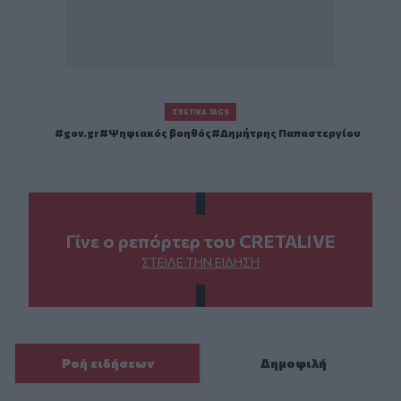
ΣΧΕΤΙΚΆ TAGS
gov.gr
Ψηφιακός βοηθός
Δημήτρης Παπαστεργίου
Γίνε ο ρεπόρτερ του CRETALIVE
ΣΤΕΊΛΕ ΤΗΝ ΕΊΔΗΣΗ
Ροή ειδήσεων
Δημοφιλή