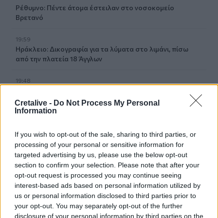
Ρέθυμνο: Πέντε άτομα έστειλαν στο νοσοκομείο
Βρετανό
19:59
Ηράκλειο: Δικογραφία για τα λύματα στο λιμάνι, πίσω
από την πλατεία 18 Άγγλων
19:48
Εξαρθρώθηκε ομάδα που διακινούσε ναρκωτικά στην
Αθήνα και στην περιοχή της Πανεπιστημιούπολης
Cretalive -
Do Not Process My Personal
Ζωγράφου
Information
19:33
If you wish to opt-out of the sale, sharing to third parties, or
Στέγνωσαν οι βρύσες σε Μαραθίτη και Βασιλειές
processing of your personal or sensitive information for
targeted advertising by us, please use the below opt-out
19:23
section to confirm your selection. Please note that after your
Τραγωδία στην Πάρο: Πνίγηκε 4χρονος σε πισίνα beach
opt-out request is processed you may continue seeing
bar
interest-based ads based on personal information utilized by
us or personal information disclosed to third parties prior to
19:15
your opt-out. You may separately opt-out of the further
Συνελήφθη 49χρονος, βασικό μέλος της εγκληματικής
disclosure of your personal information by third parties on the