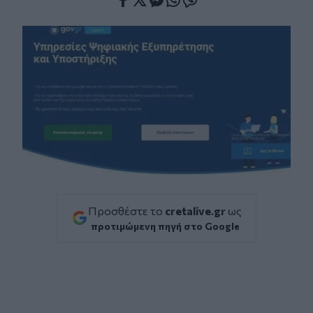
Facebook
Twitter
Messenger
Whatsapp
Viber
Προσθέστε το
cretalive.gr
ως
προτιμώμενη πηγή στο Google