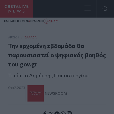
Homepage
/
29 °C
ΣAΒΒΑΤΟ 8.8.2026
ΗΡΑΚΛΕΙΟ
ΑΡΧΙΚΗ
/
ΕΛΛΆΔΑ
Την ερχομένη εβδομάδα θα
παρουσιαστεί ο ψηφιακός βοηθός
του gov.gr
Τι είπε ο Δημήτρης Παπαστεργίου
01.12.2023
NEWSROOM