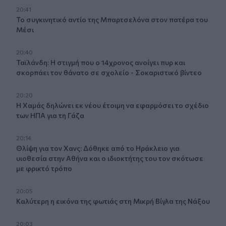
20:41
Το συγκινητικό αντίο της Μπαρτσελόνα στον πατέρα του
Μέσι
20:40
Ταϊλάνδη: Η στιγμή που ο 14χρονος ανοίγει πυρ και
σκορπάει τον θάνατο σε σχολείο - Σοκαριστικό βίντεο
20:20
Η Χαμάς δηλώνει εκ νέου έτοιμη να εφαρμόσει το σχέδιο
των ΗΠΑ για τη Γάζα
20:14
Θλίψη για τον Χανς: Δόθηκε από το Ηράκλειο για
υιοθεσία στην Αθήνα και ο ιδιοκτήτης του τον σκότωσε
με φρικτό τρόπο
20:05
Καλύτερη η εικόνα της φωτιάς στη Μικρή Βίγλα της Νάξου
20:03