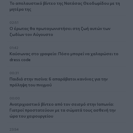
Το απολαυστικό βίντεο της Νατάσας Θεοδωρίδου με τη
μητέρα της
02:51
Ο έρωτας θα πρωταγωνιστήσει στη ζωή αυτών των
ζωδίων τον Αύγουστο
01:42
Καύσωνας στο γραφείο: Πόσο μπορεί να χαλαρώσει το
dress code
00:31
Παιδιά στην πισίνα: 6 απαράβατοι κανόνες για την
πρόληψη του πνιγμού
00:00
Ανατριχιαστικό βίντεο από τον σεισμό στην Ιαπωνία:
Γιατροί προστατεύουν με τα σώματά τους ασθενή την
ώρα του χειρουργείου
23:54