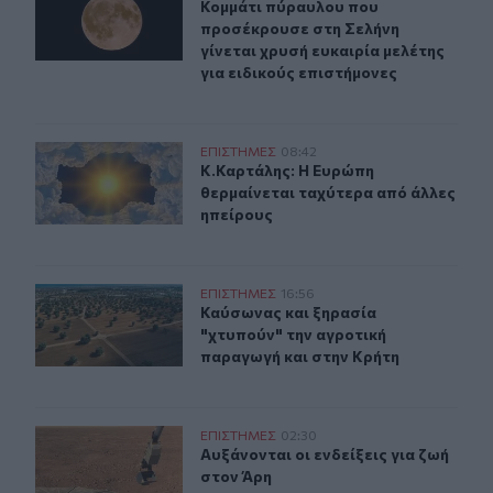
Κομμάτι πύραυλου που προσέκρουσε 
Κομμάτι πύραυλου που
προσέκρουσε στη Σελήνη
γίνεται χρυσή ευκαιρία μελέτης
για ειδικούς επιστήμονες
Κ.Καρτάλης: Η Ευρώπη θερμαίνεται ταχύτερα από άλλε
ΕΠΙΣΤΗΜΕΣ
08:42
Κ.Καρτάλης: Η Ευρώπη θερμαίνεται
Κ.Καρτάλης: Η Ευρώπη
θερμαίνεται ταχύτερα από άλλες
ηπείρους
Καύσωνας και ξηρασία "χτυπούν" την αγροτική παραγωγ
ΕΠΙΣΤΗΜΕΣ
16:56
Καύσωνας και ξηρασία "χτυπούν" τ
Καύσωνας και ξηρασία
"χτυπούν" την αγροτική
παραγωγή και στην Κρήτη
Αυξάνονται οι ενδείξεις για ζωή στον Άρη
ΕΠΙΣΤΗΜΕΣ
02:30
Αυξάνονται οι ενδείξεις για ζωή στ
Αυξάνονται οι ενδείξεις για ζωή
στον Άρη