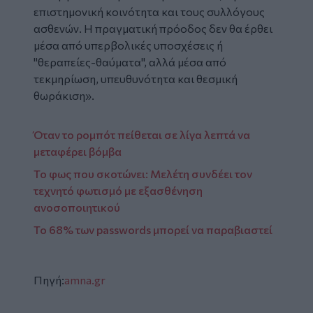
επιστημονική κοινότητα και τους συλλόγους
ασθενών. Η πραγματική πρόοδος δεν θα έρθει
μέσα από υπερβολικές υποσχέσεις ή
"θεραπείες-θαύματα", αλλά μέσα από
τεκμηρίωση, υπευθυνότητα και θεσμική
θωράκιση».
Όταν το ρομπότ πείθεται σε λίγα λεπτά να
μεταφέρει βόμβα
Το φως που σκοτώνει: Μελέτη συνδέει τον
τεχνητό φωτισμό με εξασθένηση
ανοσοποιητικού
Το 68% των passwords μπορεί να παραβιαστεί
Πηγή:
amna.gr