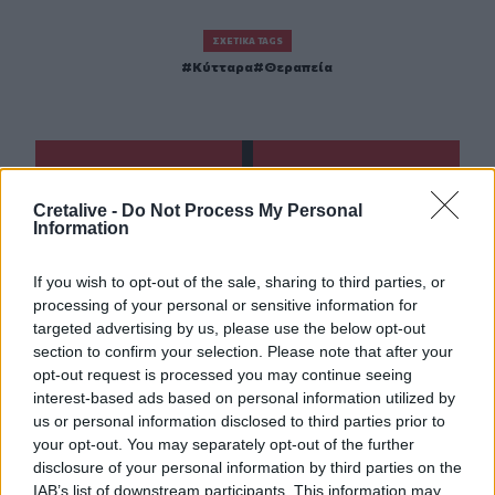
ΣΧΕΤΙΚΆ TAGS
Κύτταρα
Θεραπεία
Γίνε ο ρεπόρτερ του CRETALIVE
Cretalive -
Do Not Process My Personal
ΣΤΕΊΛΕ ΤΗΝ ΕΊΔΗΣΗ
Information
If you wish to opt-out of the sale, sharing to third parties, or
processing of your personal or sensitive information for
targeted advertising by us, please use the below opt-out
Ροή ειδήσεων
Δημοφιλή
section to confirm your selection. Please note that after your
opt-out request is processed you may continue seeing
interest-based ads based on personal information utilized by
14:17
us or personal information disclosed to third parties prior to
Θ. Κοντογεώργης: Προεκλογική αλλά όχι παροχολογική η
your opt-out. You may separately opt-out of the further
ΔΕΘ
disclosure of your personal information by third parties on the
IAB’s list of downstream participants. This information may