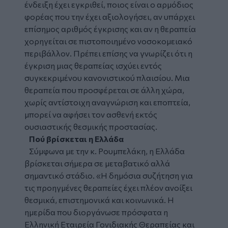
ένδειξη έχει εγκριθεί, ποιος είναι ο αρμόδιος
φορέας που την έχει αξιολογήσει, αν υπάρχει
επίσημος αριθμός έγκρισης και αν η θεραπεία
χορηγείται σε πιστοποιημένο νοσοκομειακό
περιβάλλον. Πρέπει επίσης να γνωρίζει ότι η
έγκριση μιας θεραπείας ισχύει εντός
συγκεκριμένου κανονιστικού πλαισίου. Μια
θεραπεία που προσφέρεται σε άλλη χώρα,
χωρίς αντίστοιχη αναγνώριση και εποπτεία,
μπορεί να αφήσει τον ασθενή εκτός
ουσιαστικής θεσμικής προστασίας.
Πού βρίσκεται η Ελλάδα
Σύμφωνα με την κ. Ρουμπελάκη, η Ελλάδα
βρίσκεται σήμερα σε μεταβατικό αλλά
σημαντικό στάδιο. «Η δημόσια συζήτηση για
τις προηγμένες θεραπείες έχει πλέον ανοίξει
θεσμικά, επιστημονικά και κοινωνικά. Η
ημερίδα που διοργάνωσε πρόσφατα η
Ελληνική Εταιρεία Γονιδιακής Θεραπείας και