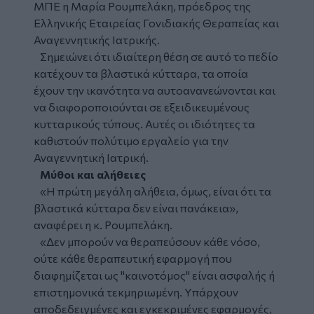
ΜΠΕ η Μαρία Ρουμπελάκη, πρόεδρος της
Ελληνικής Εταιρείας Γονιδιακής Θεραπείας και
Αναγεννητικής Ιατρικής.
Σημειώνει ότι ιδιαίτερη θέση σε αυτό το πεδίο
κατέχουν τα βλαστικά κύτταρα, τα οποία
έχουν την ικανότητα να αυτοανανεώνονται και
να διαφοροποιούνται σε εξειδικευμένους
κυτταρικούς τύπους. Αυτές οι ιδιότητες τα
καθιστούν πολύτιμο εργαλείο για την
Αναγεννητική Ιατρική.
Μύθοι και αλήθειες
«Η πρώτη μεγάλη αλήθεια, όμως, είναι ότι τα
βλαστικά κύτταρα δεν είναι πανάκεια»,
αναφέρει η κ. Ρουμπελάκη.
«Δεν μπορούν να θεραπεύσουν κάθε νόσο,
ούτε κάθε θεραπευτική εφαρμογή που
διαφημίζεται ως "καινοτόμος" είναι ασφαλής ή
επιστημονικά τεκμηριωμένη. Υπάρχουν
αποδεδειγμένες και εγκεκριμένες εφαρμογές,