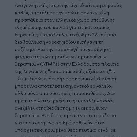
Αναγεννητικής Ιατρικής είχε ιδιαίτερη σημασία,
καθώς αποτέλεσε την πρώτη οργανωμένη
προσπάθεια στον ελληνικό χώρο υπεύθυνης
ενημέρωσης του κοινού για τις κυτταρικές
θεραπείες. Παράλληλα, το άρθρο 32 τού υπό
διαβούλευση νομοσχεδίου εισήγαγε τη
συζήτηση για την παραγωγή και χορήγηση
φαρμακευτικών προϊόντων προηγμένων
θεραπειών (ATMPs) στην Ελλάδα, στο πλαίσιο
της λεγόμενης "νοσοκομειακής εξαίρεσης"».
Συμπληρώνει ότι «η νοσοκομειακή εξαίρεση
μπορεί να αποτελέσει σημαντικό εργαλείο,
αλλά μόνο υπό αυστηρές προϋποθέσεις. Δεν
πρέπει να λειτουργήσει ως παράλληλη οδός
ανεξέλεγκτης διάθεσης μη εγκεκριμένων
θεραπειών. Αντίθετα, πρέπει να εφαρμόζεται
για περιορισμένο αριθμό ασθενών, όταν
υπάρχει τεκμηριωμένο θεραπευτικό κενό, με