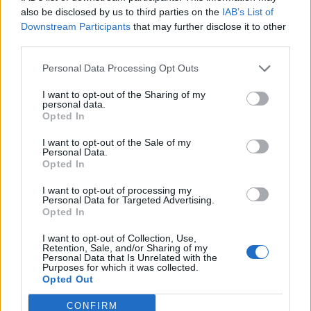
14:01
also be disclosed by us to third parties on the
IAB’s List of
Άντριου: Μυστικό σχέδιο για βασιλική κηδεία όταν
Downstream Participants
that may further disclose it to other
πεθάνει, παρά την αποκαθήλωση
third parties.
Personal Data Processing Opt Outs
13:53
Σε ετοιμότητα η πυροσβεστική στη Λέσβο
I want to opt-out of the Sharing of my
personal data.
13:45
Opted In
Κρήτη: Και την Δευτέρα (10/08) πολύ υψηλός ο κίνδυνος
I want to opt-out of the Sale of my
πυρκαγιάς
Personal Data.
Opted In
13:38
Σκιάθος: Ανήλικος κατήγγειλε 17χρονο για βιασμό
I want to opt-out of processing my
Personal Data for Targeted Advertising.
Opted In
13:25
«Kinda chic»: Ποιο είναι το νέο τρεντ της Gen Z που έχει
I want to opt-out of Collection, Use,
κατακλύσει τα Social Media
Retention, Sale, and/or Sharing of my
Personal Data that Is Unrelated with the
Purposes for which it was collected.
13:17
Opted Out
Λουτράκι: Νεκρός δίπλα σε κάδο σκουπιδιών
εντοπίστηκε ηλικιωμένος
CONFIRM