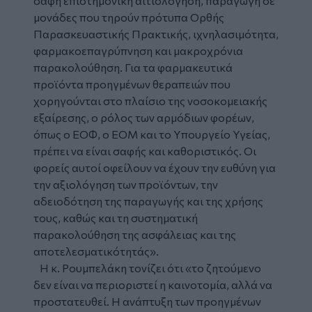
σαφή επιστημονική αιτιολόγηση, παραγωγή σε
μονάδες που τηρούν πρότυπα Ορθής
Παρασκευαστικής Πρακτικής, ιχνηλασιμότητα,
φαρμακοεπαγρύπνηση και μακροχρόνια
παρακολούθηση. Για τα φαρμακευτικά
προϊόντα προηγμένων θεραπειών που
χορηγούνται στο πλαίσιο της νοσοκομειακής
εξαίρεσης, ο ρόλος των αρμόδιων φορέων,
όπως ο ΕΟΦ, ο ΕΟΜ και το Υπουργείο Υγείας,
πρέπει να είναι σαφής και καθοριστικός. Οι
φορείς αυτοί οφείλουν να έχουν την ευθύνη για
την αξιολόγηση των προϊόντων, την
αδειοδότηση της παραγωγής και της χρήσης
τους, καθώς και τη συστηματική
παρακολούθηση της ασφάλειας και της
αποτελεσματικότητάς».
Η κ. Ρουμπελάκη τονίζει ότι «το ζητούμενο
δεν είναι να περιοριστεί η καινοτομία, αλλά να
προστατευθεί. Η ανάπτυξη των προηγμένων