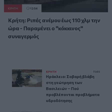
ΚΡΗΤΗ
12:54
Κρήτη: Ριπές ανέμου έως 110 χλμ την
ώρα - Παραμένει ο "κόκκινος"
συναγερμός
ΚΡΗΤΗ
11:49
Ηράκλειο: Σοβαρή βλάβη
στη γεώτρηση των
Βασιλειών – Πού
προβλέπονται προβλήματα
υδροδότησης