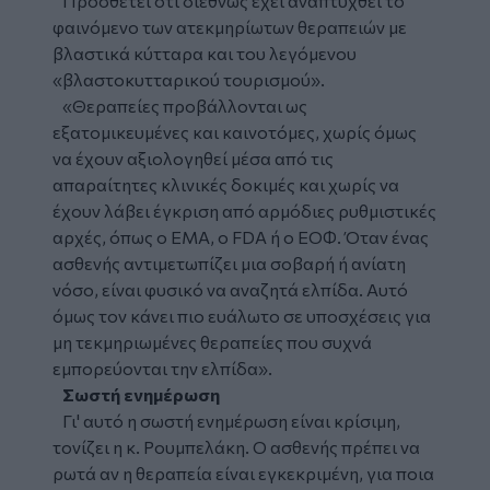
Προσθέτει ότι διεθνώς έχει αναπτυχθεί το
φαινόμενο των ατεκμηρίωτων θεραπειών με
βλαστικά κύτταρα και του λεγόμενου
«βλαστοκυτταρικού τουρισμού».
«Θεραπείες προβάλλονται ως
εξατομικευμένες και καινοτόμες, χωρίς όμως
να έχουν αξιολογηθεί μέσα από τις
απαραίτητες κλινικές δοκιμές και χωρίς να
έχουν λάβει έγκριση από αρμόδιες ρυθμιστικές
αρχές, όπως ο EMA, ο FDA ή ο ΕΟΦ. Όταν ένας
ασθενής αντιμετωπίζει μια σοβαρή ή ανίατη
νόσο, είναι φυσικό να αναζητά ελπίδα. Αυτό
όμως τον κάνει πιο ευάλωτο σε υποσχέσεις για
μη τεκμηριωμένες θεραπείες που συχνά
εμπορεύονται την ελπίδα».
Σωστή ενημέρωση
Γι' αυτό η σωστή ενημέρωση είναι κρίσιμη,
τονίζει η κ. Ρουμπελάκη. Ο ασθενής πρέπει να
ρωτά αν η θεραπεία είναι εγκεκριμένη, για ποια