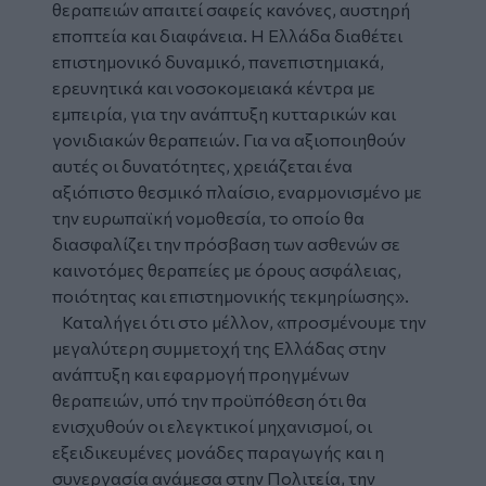
θεραπειών απαιτεί σαφείς κανόνες, αυστηρή
εποπτεία και διαφάνεια. Η Ελλάδα διαθέτει
επιστημονικό δυναμικό, πανεπιστημιακά,
ερευνητικά και νοσοκομειακά κέντρα με
εμπειρία, για την ανάπτυξη κυτταρικών και
γονιδιακών θεραπειών. Για να αξιοποιηθούν
αυτές οι δυνατότητες, χρειάζεται ένα
αξιόπιστο θεσμικό πλαίσιο, εναρμονισμένο με
την ευρωπαϊκή νομοθεσία, το οποίο θα
διασφαλίζει την πρόσβαση των ασθενών σε
καινοτόμες θεραπείες με όρους ασφάλειας,
ποιότητας και επιστημονικής τεκμηρίωσης».
Καταλήγει ότι στο μέλλον, «προσμένουμε την
μεγαλύτερη συμμετοχή της Ελλάδας στην
ανάπτυξη και εφαρμογή προηγμένων
θεραπειών, υπό την προϋπόθεση ότι θα
ενισχυθούν οι ελεγκτικοί μηχανισμοί, οι
εξειδικευμένες μονάδες παραγωγής και η
συνεργασία ανάμεσα στην Πολιτεία, την