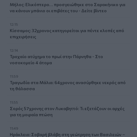
Μήλος: Ελικόπτερο… προσγειώθηκε στο Σαρακήνικο για
να κάνουν μπάνιο οι επιβάτες του - Δείτε βίντεο
12:15
Κίσσαμος: 32χρονος κατηγορείται για πέντε κλοπές από
επιχειρήσεις
12:14
Τροχαίο ατύχημα το πρωί στην Πάρνηθα - Στο
νοσοκομείο 4 άτομα
11:59
Τραγωδία στα Μάλια: 64χρονος ανασύρθηκε νεκρός από
τη θάλασσα
11:55
Σορός 57χρονης στον Λυκαβηττό: Τι εξετάζουν οι αρχές
για τη μοιραία πτώση
11:49
Ηράκλειο: Σοβαρή βλάβη στη γεώτρηση των Βασιλειών –