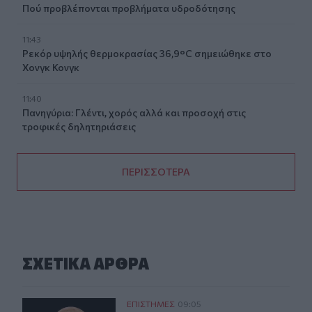
Πού προβλέπονται προβλήματα υδροδότησης
11:43
Ρεκόρ υψηλής θερμοκρασίας 36,9°C σημειώθηκε στο
Χονγκ Κονγκ
11:40
Πανηγύρια: Γλέντι, χορός αλλά και προσοχή στις
τροφικές δηλητηριάσεις
ΠΕΡΙΣΣΟΤΕΡΑ
ΣΧΕΤΙΚA AΡΘΡΑ
Κομμάτι πύραυλου που προσέκρουσε στη Σελήνη γίνεται 
ΕΠΙΣΤΗΜΕΣ
09:05