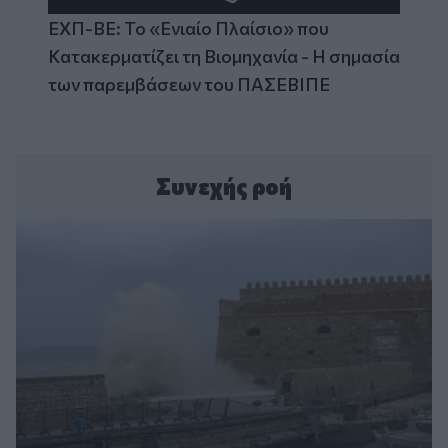
ΕΧΠ-ΒΕ: Το «Ενιαίο Πλαίσιο» που
Κατακερματίζει τη Βιομηχανία - Η σημασία
των παρεμβάσεων του ΠΑΣΕΒΙΠΕ
Συνεχής ροή