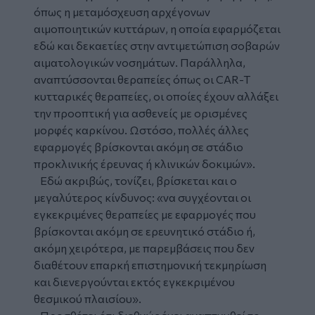
όπως η μεταμόσχευση αρχέγονων
αιμοποιητικών κυττάρων, η οποία εφαρμόζεται
εδώ και δεκαετίες στην αντιμετώπιση σοβαρών
αιματολογικών νοσημάτων. Παράλληλα,
αναπτύσσονται θεραπείες όπως οι CAR-T
κυτταρικές θεραπείες, οι οποίες έχουν αλλάξει
την προοπτική για ασθενείς με ορισμένες
μορφές καρκίνου. Ωστόσο, πολλές άλλες
εφαρμογές βρίσκονται ακόμη σε στάδιο
προκλινικής έρευνας ή κλινικών δοκιμών».
Εδώ ακριβώς, τονίζει, βρίσκεται και ο
μεγαλύτερος κίνδυνος: «να συγχέονται οι
εγκεκριμένες θεραπείες με εφαρμογές που
βρίσκονται ακόμη σε ερευνητικό στάδιο ή,
ακόμη χειρότερα, με παρεμβάσεις που δεν
διαθέτουν επαρκή επιστημονική τεκμηρίωση
και διενεργούνται εκτός εγκεκριμένου
θεσμικού πλαισίου».