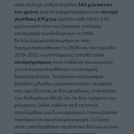
στην άλλη με ρυθμό περίπου
140 χιλιοστών
τον χρόνο,
ενώ το ρήγμα παράγει έναν
σεισμό
μεγέθους 6 Ρίχτερ
σχεδόν κάθε πέντε ή έξι
χρόνια από τότε που ξεκίνησε η πλήρης
καταγραφή των δεδομένων το 1995.
Σε δύο ξεχωριστά πειράματα, που
πραγματοποιήθηκαν το 2008 και την περίοδο
2019-2022, οι επιστήμονες τοποθέτησαν
σεισμογράφους
στον πυθμένα του ωκεανού
για να παρακολουθήσουν τη σεισμική
δραστηριότητα. Τα όργανα κατέγραψαν
δεκάδες χιλιάδες μικροσκοπικούς σεισμούς
που σχετίζονταν με δύο μεγάλους. Η ανάλυση
των δεδομένων έδειξε ότι τα δύο τμήματα του
ρήγματος Gofar, καθένα από τα οποία
περιλάμβανε μια ζώνη φραγμού, παρουσίασαν
παρόμοια σεισμική συμπεριφορά. Οι ζώνες
αυτές αποδείχθηκαν περίπλοκα δίκτυα μικρών
ρηγμάτων, τα οποία απορροφούν τις