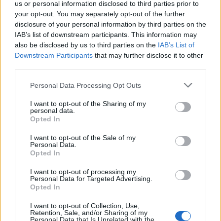
ηλικιωμένη
us or personal information disclosed to third parties prior to
your opt-out. You may separately opt-out of the further
21:33
disclosure of your personal information by third parties on the
Μεσογειακή φώκια έκανε στάση για ξεκούραση στην
IAB’s list of downstream participants. This information may
παραλία της Αγίας Βάσως στο Τρίκερι
also be disclosed by us to third parties on the
IAB’s List of
Downstream Participants
that may further disclose it to other
21:31
third parties.
Μεταναστευτικό: Σύλληψη 18χρονου διακινητή για την
"καραβιά" στον Τσούτσουρα
Personal Data Processing Opt Outs
I want to opt-out of the Sharing of my
21:11
personal data.
Δημοπρατείται η μπάλα των ιστορικών γκολ του
Opted In
Μαραντόνα επί της Αγγλίας στο Μουντιάλ 1986
I want to opt-out of the Sale of my
Personal Data.
21:08
Opted In
Διεθνείς διακρίσεις για τη μαθητική ταινία stop motion
«Shared Weights» του 8ου Γυμνασίου Ηρακλείου
I want to opt-out of processing my
Personal Data for Targeted Advertising.
Opted In
20:57
ΥΠΑΑΤ – ΑΑΔΕ: Υπεγράφη κοινή απόφαση για
I want to opt-out of Collection, Use,
επενδύσεις 263,5 εκατ. ευρώ
Retention, Sale, and/or Sharing of my
Personal Data that Is Unrelated with the