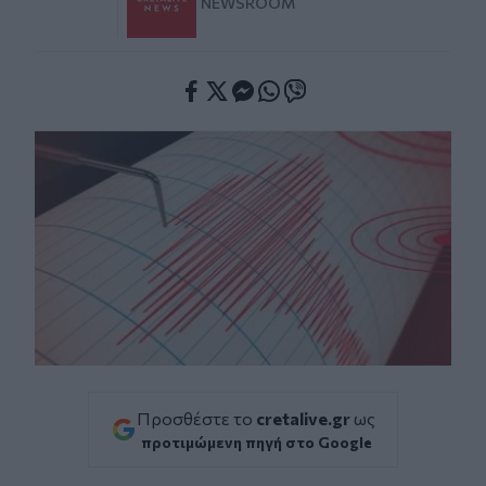
NEWSROOM
Facebook
Twitter
Messenger
Whatsapp
Viber
Προσθέστε το
cretalive.gr
ως
προτιμώμενη πηγή στο Google