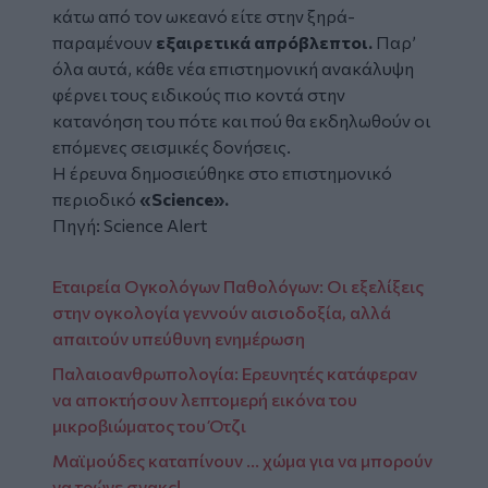
κάτω από τον ωκεανό είτε στην ξηρά-
παραμένουν
εξαιρετικά απρόβλεπτοι.
Παρ’
όλα αυτά, κάθε νέα επιστημονική ανακάλυψη
φέρνει τους ειδικούς πιο κοντά στην
κατανόηση του πότε και πού θα εκδηλωθούν οι
επόμενες σεισμικές δονήσεις.
Η έρευνα δημοσιεύθηκε στο επιστημονικό
περιοδικό
«Science».
Πηγή:
Science Alert
Εταιρεία Ογκολόγων Παθολόγων: Οι εξελίξεις
στην ογκολογία γεννούν αισιοδοξία, αλλά
απαιτούν υπεύθυνη ενημέρωση
Παλαιοανθρωπολογία: Ερευνητές κατάφεραν
να αποκτήσουν λεπτομερή εικόνα του
μικροβιώματος του Ότζι
Μαϊμούδες καταπίνουν ... χώμα για να μπορούν
να τρώνε σνακς!