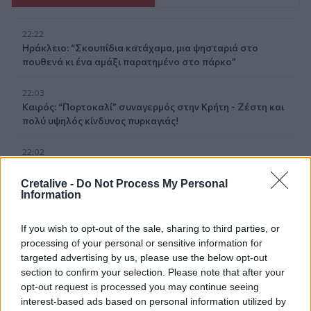
22:22
Ηράκλειο: “Σκουπίδια κατάχαμα, μια ψησταριά στο
πουθενά κι ένα αμάξι παρατημένο στο πάρκο”
22:03
Καιρός: “Πορτοκαλί” συναγερμός στην Κρήτη - Ζέστη και
πολύ υψηλός κίνδυνος πυρκαγιάς!
22:02
Σφοδρή επίθεση κατά Καρυστιανού-Γρατσία από πρώην
στελέχη: «Συνεχής εσωστρέφεια και τραγικά
Cretalive -
Do Not Process My Personal
επικοινωνιακά λάθη»
Information
21:57
If you wish to opt-out of the sale, sharing to third parties, or
Ηράκλειο: "Σε άθλια κατάσταση το μνημείο πεσόντων
processing of your personal or sensitive information for
Εφέδρων Αξιωματικών στον Καράβολα"
targeted advertising by us, please use the below opt-out
section to confirm your selection. Please note that after your
21:39
opt-out request is processed you may continue seeing
Λαμία: Απατεώνες άρπαξαν μεγάλο χρηματικό ποσό από
interest-based ads based on personal information utilized by