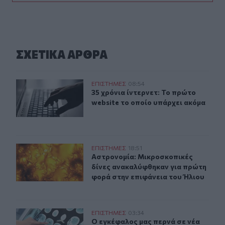
ΣΧΕΤΙΚA AΡΘΡΑ
35 χρόνια ίντερνετ: Το πρώτο website το οποίο υπάρχει
ΕΠΙΣΤΗΜΕΣ
08:54
35 χρόνια ίντερνετ: Το πρώτο websi
35 χρόνια ίντερνετ: Το πρώτο
website το οποίο υπάρχει ακόμα
Aστρονομία: Μικροσκοπικές δίνες ανακαλύφθηκαν για 
ΕΠΙΣΤΗΜΕΣ
18:51
Aστρονομία: Μικροσκοπικές δίνες 
Aστρονομία: Μικροσκοπικές
δίνες ανακαλύφθηκαν για πρώτη
φορά στην επιφάνεια του Ήλιου
Ο εγκέφαλος μας περνά σε νέα φάση από τα 50 ως τα 75
ΕΠΙΣΤΗΜΕΣ
03:34
Ο εγκέφαλος μας περνά σε νέα φάση
Ο εγκέφαλος μας περνά σε νέα