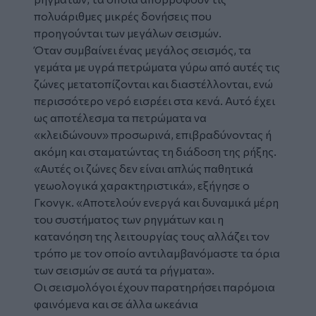
πολυάριθμες μικρές δονήσεις που
προηγούνται των μεγάλων σεισμών.
Όταν συμβαίνει ένας μεγάλος σεισμός, τα
γεμάτα με υγρά πετρώματα γύρω από αυτές τις
ζώνες μετατοπίζονται και διαστέλλονται, ενώ
περισσότερο νερό εισρέει στα κενά. Αυτό έχει
ως αποτέλεσμα τα πετρώματα να
«κλειδώνουν» προσωρινά, επιβραδύνοντας ή
ακόμη και σταματώντας τη διάδοση της ρήξης.
«Αυτές οι ζώνες δεν είναι απλώς παθητικά
γεωολογικά χαρακτηριστικά», εξήγησε ο
Γκονγκ. «Αποτελούν ενεργά και δυναμικά μέρη
του συστήματος των ρηγμάτων και η
κατανόηση της λειτουργίας τους αλλάζει τον
τρόπο με τον οποίο αντιλαμβανόμαστε τα όρια
των σεισμών σε αυτά τα ρήγματα».
Οι σεισμολόγοι έχουν παρατηρήσει παρόμοια
φαινόμενα και σε άλλα ωκεάνια