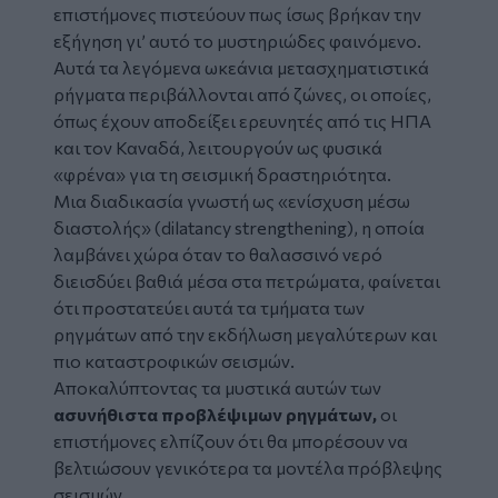
επιστήμονες πιστεύουν πως ίσως βρήκαν την
εξήγηση γι’ αυτό το μυστηριώδες φαινόμενο.
Αυτά τα λεγόμενα ωκεάνια μετασχηματιστικά
ρήγματα περιβάλλονται από ζώνες, οι οποίες,
όπως έχουν αποδείξει ερευνητές από τις ΗΠΑ
και τον Καναδά, λειτουργούν ως φυσικά
«φρένα» για τη σεισμική δραστηριότητα.
Μια διαδικασία γνωστή ως «ενίσχυση μέσω
διαστολής» (dilatancy strengthening), η οποία
λαμβάνει χώρα όταν το θαλασσινό νερό
διεισδύει βαθιά μέσα στα πετρώματα, φαίνεται
ότι προστατεύει αυτά τα τμήματα των
ρηγμάτων από την εκδήλωση μεγαλύτερων και
πιο καταστροφικών σεισμών.
Αποκαλύπτοντας τα μυστικά αυτών των
ασυνήθιστα προβλέψιμων ρηγμάτων,
οι
επιστήμονες ελπίζουν ότι θα μπορέσουν να
βελτιώσουν γενικότερα τα μοντέλα πρόβλεψης
σεισμών.