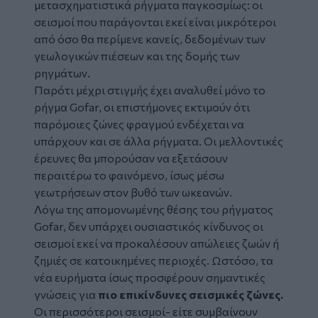
μετασχηματιστικά ρήγματα παγκοσμίως: οι
σεισμοί που παράγονται εκεί είναι μικρότεροι
από όσο θα περίμενε κανείς, δεδομένων των
γεωλογικών πιέσεων και της δομής των
ρηγμάτων.
Παρότι μέχρι στιγμής έχει αναλυθεί μόνο το
ρήγμα Gofar, οι επιστήμονες εκτιμούν ότι
παρόμοιες ζώνες φραγμού ενδέχεται να
υπάρχουν και σε άλλα ρήγματα. Οι μελλοντικές
έρευνες θα μπορούσαν να εξετάσουν
περαιτέρω το φαινόμενο, ίσως μέσω
γεωτρήσεων στον βυθό των ωκεανών.
Λόγω της απομονωμένης θέσης του ρήγματος
Gofar, δεν υπάρχει ουσιαστικός κίνδυνος οι
σεισμοί εκεί να προκαλέσουν απώλειες ζωών ή
ζημιές σε κατοικημένες περιοχές. Ωστόσο, τα
νέα ευρήματα ίσως προσφέρουν σημαντικές
γνώσεις για
πιο επικίνδυνες σεισμικές ζώνες.
Οι περισσότεροι σεισμοί- είτε συμβαίνουν