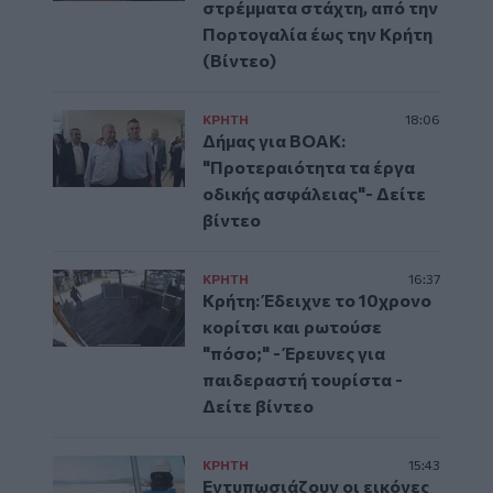
στρέμματα στάχτη, από την
Πορτογαλία έως την Κρήτη
(Βίντεο)
ΚΡΗΤΗ
18:06
Δήμας για ΒΟΑΚ:
"Προτεραιότητα τα έργα
οδικής ασφάλειας"- Δείτε
βίντεο
ΚΡΗΤΗ
16:37
Κρήτη: Έδειχνε το 10χρονο
κορίτσι και ρωτούσε
"πόσο;" - Έρευνες για
παιδεραστή τουρίστα -
Δείτε βίντεο
ΚΡΗΤΗ
15:43
Εντυπωσιάζουν οι εικόνες