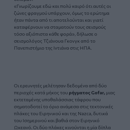
«Γνωρίζουμε εδώ και πολύ καιρό ότι αυτές οι
ζώνες φραγμού υπάρχουν, όμως το ερώτημα
ήταν πάντα από τι αποτελούνται και γιατί
καταφέρνουν να σταματούν τους σεισμούς
τόσο αξιόπιστα κάθε φορά», δήλωσε ο
σεισμολόγος Τζιάνουα Γκονγκ από το
Πανεπιστήμιο της Ιντιάνα στις ΗΠΑ.
Tweet
URL
Οι ερευνητές μελέτησαν δεδομένα από δύο
περιοχές κατά μήκος του
ρήγματος Gofar,
μιας
εκτεταμένης υποθαλάσσιας τάφρου που
σηματοδοτεί το όριο ανάμεσα στις τεκτονικές
πλάκες του Ειρηνικού και της Nazca, δυτικά
του Ισημερινού και βαθιά στον Ειρηνικό
Ωκεανό. Οι δύο πλάκες κινούνται η μία δίπλα