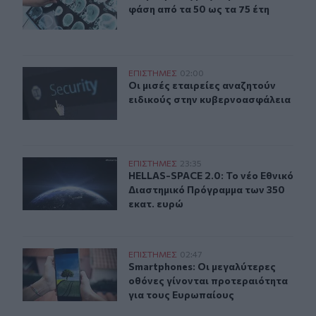
φάση από τα 50 ως τα 75 έτη
Οι μισές εταιρείες αναζητούν ειδικούς στην κυβερνοασ
ΕΠΙΣΤΗΜΕΣ
02:00
Οι μισές εταιρείες αναζητούν ειδι
Οι μισές εταιρείες αναζητούν
ειδικούς στην κυβερνοασφάλεια
HELLAS-SPACE 2.0: Το νέο Εθνικό Διαστημικό Πρόγραμ
ΕΠΙΣΤΗΜΕΣ
23:35
HELLAS-SPACE 2.0: Το νέο Εθνικό 
HELLAS-SPACE 2.0: Το νέο Εθνικό
Διαστημικό Πρόγραμμα των 350
εκατ. ευρώ
Smartphones: Οι μεγαλύτερες οθόνες γίνονται προτερα
ΕΠΙΣΤΗΜΕΣ
02:47
Smartphones: Οι μεγαλύτερες οθόν
Smartphones: Οι μεγαλύτερες
οθόνες γίνονται προτεραιότητα
για τους Ευρωπαίους