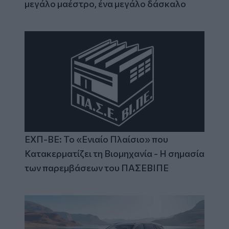
μεγάλο μαέστρο, ένα μεγάλο δάσκαλο
ΕΧΠ-ΒΕ: Το «Ενιαίο Πλαίσιο» που
Κατακερματίζει τη Βιομηχανία - Η σημασία
των παρεμβάσεων του ΠΑΣΕΒΙΠΕ