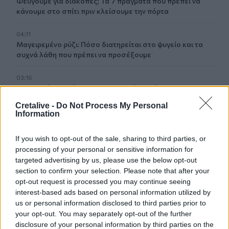
Φεύγουμε για διακοπές; Τα 7 πράγματα που πρέπει να
κάνουμε στο σπίτι πριν κλείσουμε την πόρτα
04:11
Μαγειρεμένο ρύζι: Πόσο διατηρείται στο ψυγείο και τα
συχνά λάθη που πρέπει να προσέξουμε
03:16
Οι ειδικοί εξηγούν: Το κλιματιστικό ρυθμίζει τη
θερμοκρασία, ο ανεμιστήρας οροφής αλλάζει την
Cretalive -
Do Not Process My Personal
αίσθηση
Information
02:30
If you wish to opt-out of the sale, sharing to third parties, or
Αυξάνονται οι ενδείξεις για ζωή στον Άρη
processing of your personal or sensitive information for
targeted advertising by us, please use the below opt-out
01:30
section to confirm your selection. Please note that after your
Ειδικός λέει ποια φυτά να βάλεις στο μπαλκόνι σου το
opt-out request is processed you may continue seeing
καλοκαίρι
interest-based ads based on personal information utilized by
us or personal information disclosed to third parties prior to
00:31
your opt-out. You may separately opt-out of the further
Βιολόγος: «Αυτό που προσελκύει τα κουνούπια δεν είναι
disclosure of your personal information by third parties on the
το γλυκό αίμα, αλλά οι χημικές ενώσεις που εκπέμπουμε»