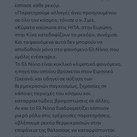
έσπασε κάθε ρεκόρ.
«Παρατηρούμε αλλαγές άνευ προηγουμένου
σε όλο τον κόσμο», τόνισε ο κ. Σμιτ.
«Κύματα καύσωνα στις ΗΠΑ, στην Ευρώπη,
στην Κίνα κατεδαφίζουν τα ρεκόρ», συνέχισε.
Και τα φαινόμενα αυτά δεν μπορούν να
αποδοθούν μόνο στο φαινόμενο Ελ Νίνιο, που
«μόλις ενέσκηψε».
Το Ελ Νίνιο είναι κυκλικό κλιματικό φαινόμενο,
η πηγή του οποίου βρίσκεται στον Ειρηνικό
Ωκεανό, και οδηγεί σε αύξηση των
θερμοκρασιών παγκοσμίως, ξηρασίες σε
κάποιες περιοχές του κόσμου και
καταρρακτώδεις βροχοπτώσεις σε άλλες.
Αν και το Ελ Νίνιο διαδραματίζει κάποιον
μικρό ρόλο στις τρέχουσες παρατηρήσεις,
«βλέπουμε ρεκόρ θερμοκρασιών στην
επιφάνεια της θάλασσας να καταρρίπτονται