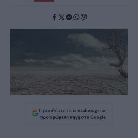
Facebook
Twitter
Messenger
Whatsapp
Viber
Προσθέστε το
cretalive.gr
ως
προτιμώμενη πηγή στο Google