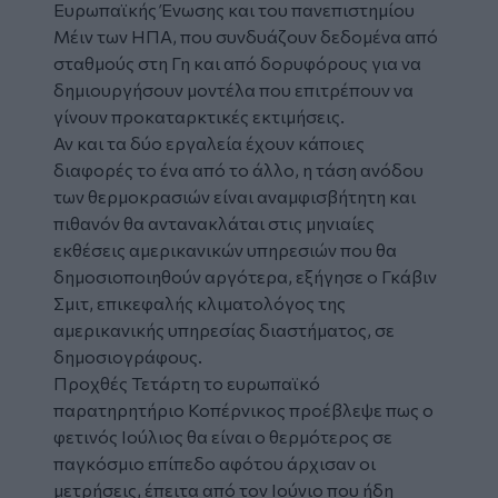
Ευρωπαϊκής Ένωσης και του πανεπιστημίου
Μέιν των ΗΠΑ, που συνδυάζουν δεδομένα από
σταθμούς στη Γη και από δορυφόρους για να
δημιουργήσουν μοντέλα που επιτρέπουν να
γίνουν προκαταρκτικές εκτιμήσεις.
Αν και τα δύο εργαλεία έχουν κάποιες
διαφορές το ένα από το άλλο, η τάση ανόδου
των θερμοκρασιών είναι αναμφισβήτητη και
πιθανόν θα αντανακλάται στις μηνιαίες
εκθέσεις αμερικανικών υπηρεσιών που θα
δημοσιοποιηθούν αργότερα, εξήγησε ο Γκάβιν
Σμιτ, επικεφαλής κλιματολόγος της
αμερικανικής υπηρεσίας διαστήματος, σε
δημοσιογράφους.
Προχθές Τετάρτη το ευρωπαϊκό
παρατηρητήριο Κοπέρνικος προέβλεψε πως ο
φετινός Ιούλιος θα είναι ο θερμότερος σε
παγκόσμιο επίπεδο αφότου άρχισαν οι
μετρήσεις, έπειτα από τον Ιούνιο που ήδη