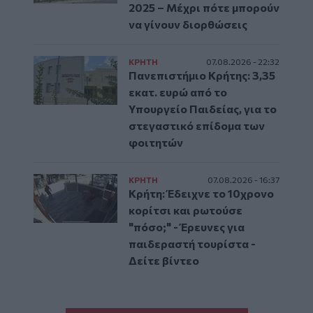
2025 – Μέχρι πότε μπορούν
να γίνουν διορθώσεις
ΚΡΗΤΗ
07.08.2026 - 22:32
Πανεπιστήμιο Κρήτης: 3,35
εκατ. ευρώ από το
Υπουργείο Παιδείας, για το
στεγαστικό επίδομα των
φοιτητών
ΚΡΗΤΗ
07.08.2026 - 16:37
Κρήτη: Έδειχνε το 10χρονο
κορίτσι και ρωτούσε
"πόσο;" - Έρευνες για
παιδεραστή τουρίστα -
Δείτε βίντεο