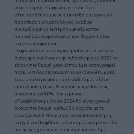
ακόμα και πέρα από τους τροπικούς, πολλούς
μήνες τώρα», σύμφωνα με τον κ. Σμιτ.
«Και προβλέπουμε πως αυτό θα συνεχιστεί»,
πρόσθεσε ο κλιματολόγος, «καθώς
συνεχίζουμε να εκπέμπουμε αέρια που
προκαλούν το φαινόμενο του θερμοκηπίου
στην ατμόσφαιρα».
Τα φαινόμενα που παρατηρούνται το τρέχον
διάστημα αυξάνουν την πιθανότητα το 2023 να
είναι η πιο θερμή χρονιά που έχει καταγραφεί
ποτέ. Η πιθανότητα αυτή είναι «50-50», κατά
τους υπολογισμούς του Γκάβιν Σμιτ, άλλοι
επιστήμονες όμως θεωρούν πως φθάνει ως
ακόμα και το 80%, διευκρίνισε.
«Προβλέπουμε ότι το 2024 θα είναι χρονιά
ακόμα πιο θερμή, καθώς θα αρχίσει με το
φαινόμενο Ελ Νίνιο, που ενισχύεται αυτή τη
στιγμή και θα φθάσει στην κορύφωση στα τέλη
αυτής της χρονιάς», συμπλήρωσε ο κ. Σμιτ.