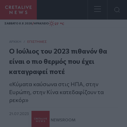
Homepage
/
27 °C
ΣAΒΒΑΤΟ 8.8.2026
ΗΡΑΚΛΕΙΟ
ΑΡΧΙΚΗ
/
ΕΠΙΣΤΉΜΕΣ
Ο Ιούλιος του 2023 πιθανόν θα
είναι ο πιο θερμός που έχει
καταγραφεί ποτέ
«Κύματα καύσωνα στις ΗΠΑ, στην
Ευρώπη, στην Κίνα κατεδαφίζουν τα
ρεκόρ»
21.07.2023
NEWSROOM