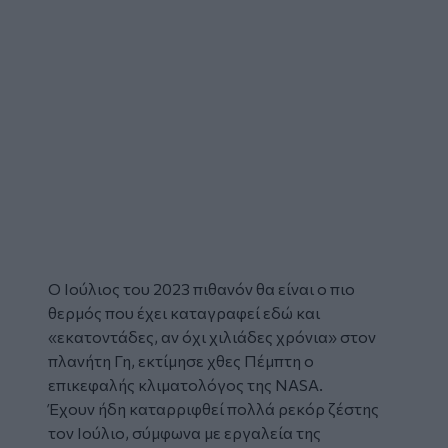
Ο Ιούλιος του 2023 πιθανόν θα είναι ο πιο
θερμός που έχει καταγραφεί εδώ και
«εκατοντάδες, αν όχι χιλιάδες χρόνια» στον
πλανήτη Γη, εκτίμησε χθες Πέμπτη ο
επικεφαλής κλιματολόγος της NASA.
Έχουν ήδη καταρριφθεί πολλά ρεκόρ ζέστης
τον Ιούλιο, σύμφωνα με εργαλεία της