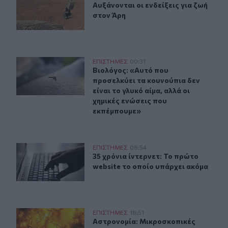
Αυξάνονται οι ενδείξεις για ζωή στ
Αυξάνονται οι ενδείξεις για ζωή
στον Άρη
Βιολόγος: «Αυτό που προσελκύει τα κουνούπια δεν είναι
ΕΠΙΣΤΗΜΕΣ
00:31
Βιολόγος: «Αυτό που προσελκύει τα 
Βιολόγος: «Αυτό που
προσελκύει τα κουνούπια δεν
είναι το γλυκό αίμα, αλλά οι
χημικές ενώσεις που
εκπέμπουμε»
35 χρόνια ίντερνετ: Το πρώτο website το οποίο υπάρχει
ΕΠΙΣΤΗΜΕΣ
08:54
35 χρόνια ίντερνετ: Το πρώτο websi
35 χρόνια ίντερνετ: Το πρώτο
website το οποίο υπάρχει ακόμα
Aστρονομία: Μικροσκοπικές δίνες ανακαλύφθηκαν για 
ΕΠΙΣΤΗΜΕΣ
18:51
Aστρονομία: Μικροσκοπικές δίνες 
Aστρονομία: Μικροσκοπικές