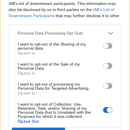
IAB’s list of downstream participants. This information may
also be disclosed by us to third parties on the
IAB’s List of
00:31
Downstream Participants
that may further disclose it to other
Σητεία: Πυρκαγιά στα Αχλάδια - Ολονύχτια μάχη με τις
third parties.
φλόγες (Βίντεο)
Personal Data Processing Opt Outs
23:55
Υπό έλεγχο η φωτιά σε ισόγειο κατάστημα στο Παλαιό
I want to opt-out of the Sharing of my
personal data.
Φάληρο - Εκκενώθηκε προληπτικά πολυκατοικία
Opted In
23:38
I want to opt-out of the Sale of my
Ενές Καντέρ: Ο Τούρκος πρώην σέντερ δηλώνει
Personal Data.
Opted In
υποψήφιος να παίξει στο... WNBA
I want to opt-out of processing my
23:31
Personal Data for Targeted Advertising.
Στενά του Ορμούζ: Οι ΗΠΑ «βλέπουν» σύντομα
Opted In
συμφωνία - «Υπάρχει πρόοδος μεταξύ Ιράν και Ομάν»
I want to opt-out of Collection, Use,
Retention, Sale, and/or Sharing of my
23:27
Personal Data that Is Unrelated with the
Purposes for which it was collected.
Σοκαριστικά στοιχεία άφησε πίσω της η μέγα-πυρκαγιά
Opted Out
στην Αττικοβοιωτία