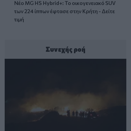
Νέο MG HS Hybrid+: Το οικογενειακό SUV
των 224 ίππων έφτασε στην Κρήτη - Δείτε
τιμή
Συνεχής ροή