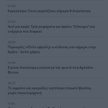
07:06
Εορτολόγιο: Ποιοι γιορτάζουν σήμερα 8 Αυγούστου
07:00
Αντί για καφέ: Τρία ροφήματα για άμεσο "ξύπνημα" και
ενέργεια που διαρκεί
06:55
Πυρκαγιές: «Πολύ υψηλός» ο κίνδυνος και σήμερα στην
Κρήτη - Δείτε χάρτη
06:44
Σητεία: Καλύτερη η εικόνα με την φωτιά στα Αχλάδια -
Βίντεο
06:21
Το αφράτο και κρεμώδες νηστίσιμο παγωτό βανίλια,
χωρίς παγωτομηχανή
05:41