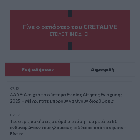
Γίνε ο ρεπόρτερ του CRETALIVE
ΣΤΕΊΛΕ ΤΗΝ ΕΊΔΗΣΗ
Ροή ειδήσεων
Δημοφιλή
07:15
ΑΑΔΕ: Ανοιχτό το σύστημα Ενιαίας Αίτησης Ενίσχυσης
2025 – Μέχρι πότε μπορούν να γίνουν διορθώσεις
07:07
Τέσσερις ασκήσεις σε όρθια στάση που μετά τα 60
ενδυναμώνουν τους γλουτούς καλύτερα από τα squats -
Βίντεο