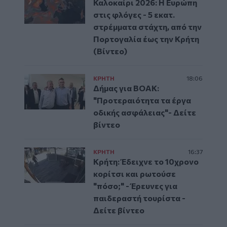
Καλοκαίρι 2026: Η Ευρώπη
στις φλόγες - 5 εκατ.
στρέμματα στάχτη, από την
Πορτογαλία έως την Κρήτη
(Βίντεο)
ΚΡΗΤΗ
18:06
Δήμας για ΒΟΑΚ:
"Προτεραιότητα τα έργα
οδικής ασφάλειας"- Δείτε
βίντεο
ΚΡΗΤΗ
16:37
Κρήτη: Έδειχνε το 10χρονο
κορίτσι και ρωτούσε
"πόσο;" - Έρευνες για
παιδεραστή τουρίστα -
Δείτε βίντεο