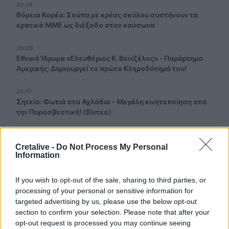
20:34
Βόρεια Κορέα: Σούπα με κρέας σκύλου συστήνουν τα
κρατικά ΜΜΕ ως διέξοδο στον καύσωνα
20:28
Εθνικό Ίδρυμα «Ελευθέριος Κ. Βενιζέλος» - Παράρτημα
Αμερικής: Δημιουργεί το πρώτο Κληροδότημά του!
20:17
Σητεία: Φωτιά στα Αχλάδια - Μεγάλη κινητοποίηση από
την Πυροσβεστική! (Βίντεο)
20:07
Ρέθυμνο: Φωτιά σε σπίτι προκάλεσε αναστάτωση στην
Cretalive -
Do Not Process My Personal
Καλλιθέα
Information
19:59
If you wish to opt-out of the sale, sharing to third parties, or
Μαρούσι: Συνελήφθη 35χρονος με 106 συσκευασίες
processing of your personal or sensitive information for
χασίς σε προαύλιο χώρο σχολείου
targeted advertising by us, please use the below opt-out
section to confirm your selection. Please note that after your
19:55
opt-out request is processed you may continue seeing