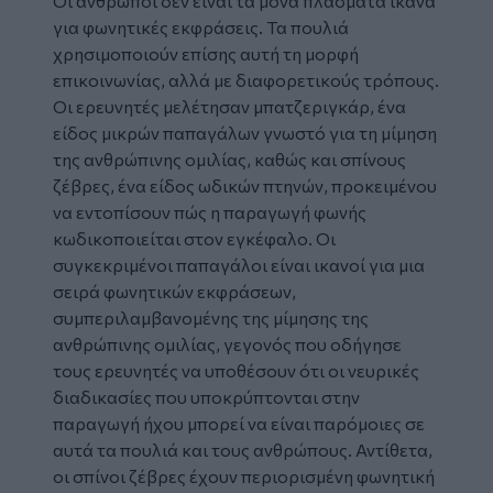
Οι άνθρωποι δεν είναι τα μόνα πλάσματα ικανά
για φωνητικές εκφράσεις. Τα πουλιά
χρησιμοποιούν επίσης αυτή τη μορφή
επικοινωνίας, αλλά με διαφορετικούς τρόπους.
Οι ερευνητές μελέτησαν μπατζεριγκάρ, ένα
είδος μικρών παπαγάλων γνωστό για τη μίμηση
της ανθρώπινης ομιλίας, καθώς και σπίνους
ζέβρες, ένα είδος ωδικών πτηνών, προκειμένου
να εντοπίσουν πώς η παραγωγή φωνής
κωδικοποιείται στον εγκέφαλο. Οι
συγκεκριμένοι παπαγάλοι είναι ικανοί για μια
σειρά φωνητικών εκφράσεων,
συμπεριλαμβανομένης της μίμησης της
ανθρώπινης ομιλίας, γεγονός που οδήγησε
τους ερευνητές να υποθέσουν ότι οι νευρικές
διαδικασίες που υποκρύπτονται στην
παραγωγή ήχου μπορεί να είναι παρόμοιες σε
αυτά τα πουλιά και τους ανθρώπους. Αντίθετα,
οι σπίνοι ζέβρες έχουν περιορισμένη φωνητική