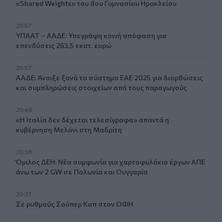
«Shared Weights» του 8ου Γυμνασίου Ηρακλείου
20:57
ΥΠΑΑΤ – ΑΑΔΕ: Υπεγράφη κοινή απόφαση για
επενδύσεις 263,5 εκατ. ευρώ
20:57
ΑΑΔΕ: Άνοιξε ξανά το σύστημα ΕΑΕ 2025 για διορθώσεις
και συμπληρώσεις στοιχείων από τους παραγωγούς
20:48
«Η Ιταλία δεν δέχεται τελεσίγραφα» απαντά η
κυβέρνηση Μελόνι στη Μαδρίτη
20:38
Όμιλος ΔΕΗ: Νέα συμφωνία για χαρτοφυλάκιο έργων ΑΠΕ
άνω των 2 GW σε Πολωνία και Ουγγαρία
20:37
Σε ρυθμούς Σούπερ Καπ στον ΟΦΗ