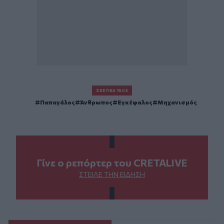
ΣΧΕΤΙΚΆ TAGS
Παπαγάλος
Άνθρωπος
Εγκέφαλος
Μηχανισμός
Γίνε ο ρεπόρτερ του CRETALIVE
ΣΤΕΊΛΕ ΤΗΝ ΕΊΔΗΣΗ