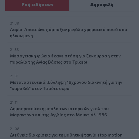
Ροή ειδήσεων
Δημοφιλή
21:39
Λαμία: Απατεώνες άρπαξαν μεγάλο χρηματικό ποσό από
ηλικιωμένη
21:33
Μεσογειακή φώκια έκανε στάση για ξεκούραση στην
παραλία της Αγίας Βάσως στο Τρίκερι
21:31
Μεταναστευτικό: Σύλληψη 18χρονου διακινητή για την
"καραβιά" στον Τσούτσουρα
21:11
Δημοπρατείται η μπάλα των ιστορικών γκολ του
Μαραντόνα επί της Αγγλίας στο Μουντιάλ 1986
21:08
Διεθνείς διακρίσεις για τη μαθητική ταινία stop motion