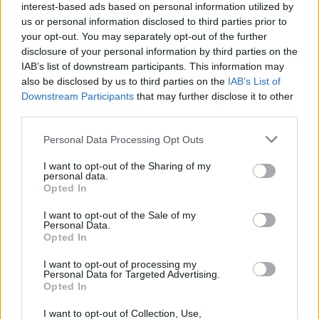
Πάτρα: Θρήνος για μωράκι μόλις 8 ημερών –
interest-based ads based on personal information utilized by
Νοσηλευόταν στη ΜΕΘ Νεογνών
us or personal information disclosed to third parties prior to
your opt-out. You may separately opt-out of the further
19:45
disclosure of your personal information by third parties on the
Καταβλήθηκαν 33.579.900 εκατ. ευρώ για την αγορά
IAB’s list of downstream participants. This information may
λιπασμάτων
also be disclosed by us to third parties on the
IAB’s List of
Downstream Participants
that may further disclose it to other
19:42
third parties.
Καλοκαίρι 2026: Η Ευρώπη στις φλόγες - 5 εκατ.
στρέμματα στάχτη, από την Πορτογαλία έως την Κρήτη
Personal Data Processing Opt Outs
(Βίντεο)
I want to opt-out of the Sharing of my
personal data.
19:18
Opted In
ΗΠΑ: Εφετείο απαγόρευσε να συνεχιστεί η κατασκευή
της αίθουσας χορού στον Λευκό Οίκο
I want to opt-out of the Sale of my
Personal Data.
Opted In
19:11
Χανιά: Σχεδόν 1 εκατ. ευρώ από το Ταμείο Αλληλεγγύης
I want to opt-out of processing my
του Υπουργείου Μετανάστευσης και Ασύλου για
Personal Data for Targeted Advertising.
Opted In
σχολικές υποδομές και δημόσιους χώρους
I want to opt-out of Collection, Use,