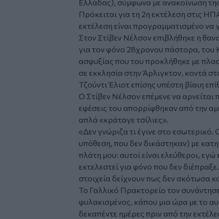
Ελλάδας), σύμφωνα με ανακοίνωση της
Πρόκειται για τη 2η εκτέλεση στις ΗΠΑ
εκτέλεση είναι προγραμματισμένο να 
Στον Στίβεν Νέλσον επιβλήθηκε η θανα
για τον φόνο 28χρονου πάστορα, του 
ασφυξίας που του προκλήθηκε με πλασ
σε εκκλησία στην Άρλιγκτον, κοντά σ
Τζούντι Έλιοτ επίσης υπέστη βίαιη επί
Ο Στίβεν Νέλσον επέμενε να αρνείται 
εφέσεις του απορρίφθηκαν από την αμ
απλά «κράταγε τσίλιες».
«Δεν γνώριζα τι έγινε στο εσωτερικό. Ο
υπόθεση, που δεν δικάστηκαν) με κατη
πλάτη μου: αυτοί είναι ελεύθεροι, εγώ 
εκτελεστεί για φόνο που δεν διέπραξε
στοιχεία δείχνουν πως δεν σκότωσα καν
Το Γαλλικό Πρακτορείο τον συνάντησε
φυλακισμένος, κάπου μια ώρα με το αυ
δεκαπέντε ημέρες πριν από την εκτέλε