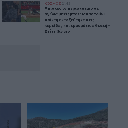
 – Τουλάχιστον 2 νεκροί και 13 τραυματίες
Απίστευτο περιστατικό σε αγώνα μπέιζμπολ: Μπαστούνι παίκ
ΚΟΣΜΟΣ
21:43
ο κοντά στη Δαμασκό – Τουλάχιστον 2 νεκροί και 13 τραυμα
Απίστευτο περιστατικό σε αγώνα μπέιζμ
Απίστευτο περιστατικό σε
αγώνα μπέιζμπολ: Μπαστούνι
παίκτη εκτοξεύτηκε στις
κερκίδες και τραυμάτισε θεατή -
Δείτε βίντεο