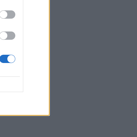
Ιταλία: Στη Νάπολη καταγράφηκε
θερμοκρασία-ρεκόρ 48 βαθμών
22:32
Υπόθεση Marfin: Έφθασε στην Ελλάδα
η 46χρονη κατηγορούμενη για
εμπρησμό
22:30
Αυτές είναι οι πιο επικίνδυνες
εβδομάδες για μεγάλες πυρκαγιές
22:21
Χρήστος Δάντης: «Δεν περίμενα την
αχαριστία, 22 χρόνια μετά και
συνάδελφοι προσπαθούν να ξεχάσουν
ότι έγραψα αυτό το τραγούδι»
22:14
Ξεκινούν τα δοκιμαστικά δρομολόγια
της επέκτασης του Μετρό