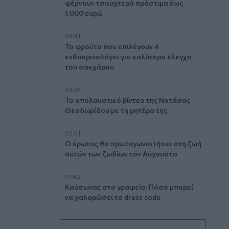
φέρνουν τσουχτερά πρόστιμα έως
1.000 ευρώ
04:41
Τα φρούτα που επιλέγουν 4
ενδοκρινολόγοι για καλύτερο έλεγχο
του σακχάρου
03:34
Το απολαυστικό βίντεο της Νατάσας
Θεοδωρίδου με τη μητέρα της
02:51
Ο έρωτας θα πρωταγωνιστήσει στη ζωή
αυτών των ζωδίων τον Αύγουστο
01:42
Καύσωνας στο γραφείο: Πόσο μπορεί
να χαλαρώσει το dress code
00:31