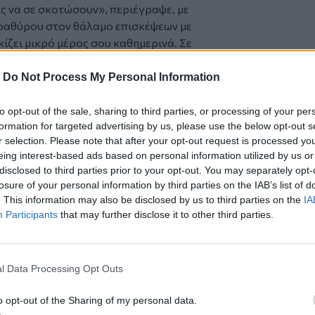
ις να σε σκοτώσουν», περιέγραψε, με
αραθύρου στον θάλαμο επισκέψεων με
ίζει μικρό μέρος σου καθημερινά. Σε
ει ιερέας τις τελευταίες στιγμές του.
-
Do Not Process My Personal Information
σε δεκατρία χρόνια», ανέφερε, καθώς
to opt-out of the sale, sharing to third parties, or processing of your per
formation for targeted advertising by us, please use the below opt-out s
εστεί χθες ήταν πως αισθανόταν
r selection. Please note that after your opt-out request is processed y
eing interest-based ads based on personal information utilized by us or
τές της οποίας συγκαταλέγεται ο νέος
disclosed to third parties prior to your opt-out. You may separately opt-
ηθεί σε 23 από τις 50 αμερικανικές
losure of your personal information by third parties on the IAB’s list of
όρνια, στο Όρεγκον και στην Πενσιλβάνια,
. This information may also be disclosed by us to third parties on the
IA
πιβολή της.
Participants
that may further disclose it to other third parties.
ν κλιμάκωση των ισραηλινών επιθέσεων
l Data Processing Opt Outs
o opt-out of the Sharing of my personal data.
π για τη Λωρίδα της Γάζας