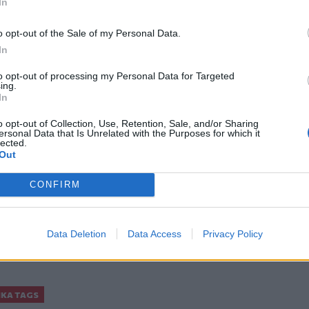
In
ρχονται δωρεάν από τη Διώρυγα του
o opt-out of the Sale of my Personal Data.
In
to opt-out of processing my Personal Data for Targeted
ing.
In
ο
Google News
και στο
Facebook
o opt-out of Collection, Use, Retention, Sale, and/or Sharing
ersonal Data that Is Unrelated with the Purposes for which it
κανάλι μας στο
YouTube
lected.
Out
CONFIRM
Data Deletion
Data Access
Privacy Policy
ΙΚΆ TAGS