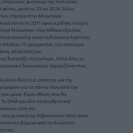
 υπηρεσίας φυλακών της πολιτείας.
 φέτος, μετά τις 25 το 2024. Άλλη
γίνει σήμερα στην Αλαμπάμα.
τική ποινή το 2011 αφού κρίθηκε ένοχος
Κλιντ Ντόμπσον, που πέθανε εξαιτίας
τική σακούλα κατά τη διάρκεια ληστείας
το Ντάλας. Η γραμματέας του πάστορα
θεση, αλλά επέζησε.
πως διέπραξε το έγκλημα. Αλλά όλες οι
ερικανική δικαιοσύνη. Ισχυριζόταν πως
ι άλλοι δύο (σ.σ. ύποπτοι για την
γόρησαν για τα πάντα πίσω από την
είναι μέσα. Είμαι αθώος που θα
. Το DNA και όλα τα αποδεικτικά
έναν», είπε πει.
 στη φυλακή της Λίβινγκστον όπου ήταν
τοκίνητο βόρεια από το Χιούστον,
σή του.