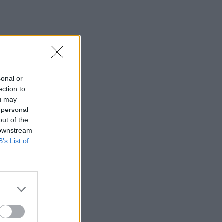
αποζημιώσεις
23:25
Ρόδος: Έσπασε ο κάβος και τραυμάτισε
ναυτικό
23:19
sonal or
Τραγωδία στην Εύβοια: Νεκρός
ection to
37χρονος μετά από τροχαίο με
ou may
αγριογούρουνο
 personal
out of the
23:09
 downstream
Φωτιές σε Σκύρο και Λακωνία:
B’s List of
Συνελήφθησαν 63χρονη και 71χρονος
23:07
Χανιά: ΕΔΕ για την υπόθεση της
75χρονης που βρέθηκε νεκρή σε
χωράφι
23:00