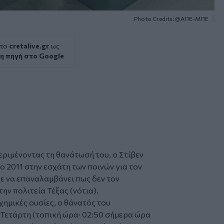
Photo Credits: @ΑΠΕ-ΜΠΕ
 το
cretalive.gr
ως
η πηγή στο Google
εριμένοντας τη
θανάτωσή
του, ο Στίβεν
ο 2011 στην εσχάτη των ποινών για τον
ε να επαναλαμβάνει πως δεν τον
ην πολιτεία Τέξας (νότια).
χημικές ουσίες, ο θάνατός του
 Τετάρτη (τοπική ώρα· 02:50 σήμερα ώρα