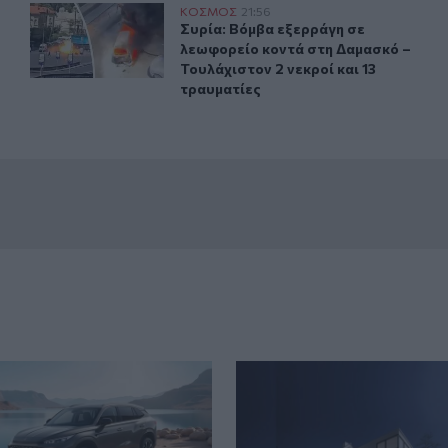
όρ 48 βαθμών
Συρία: Βόμβα εξερράγη σε λεωφορείο κοντά στη Δαμασκό
ΚΟΣΜΟΣ
21:56
ε θερμοκρασία-ρεκόρ 48 βαθμών
Συρία: Βόμβα εξερράγη σε λεωφορεί
Συρία: Βόμβα εξερράγη σε
λεωφορείο κοντά στη Δαμασκό –
Τουλάχιστον 2 νεκροί και 13
τραυματίες