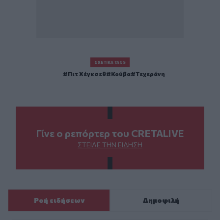
ΣΧΕΤΙΚΆ TAGS
Πιτ Χέγκσεθ
Κούβα
Τεχεράνη
Γίνε ο ρεπόρτερ του CRETALIVE
ΣΤΕΊΛΕ ΤΗΝ ΕΊΔΗΣΗ
Ροή ειδήσεων
Δημοφιλή