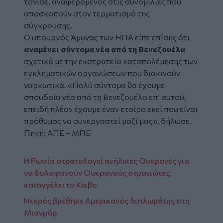
τόνισε, αναφερόμενος στις συνομιλίες που
αποσκοπούν στον τερματισμό της
σύγκρουσης.
Ο υπουργός Άμυνας των ΗΠΑ είπε επίσης ότι
αναμένει σύντομα νέα από τη Βενεζουέλα
σχετικά με την εκστρατεία καταπολέμησης των
εγκληματικών οργανώσεων που διακινούν
ναρκωτικά. «Πολύ σύντομα θα έχουμε
σπουδαία νέα από τη Βενεζουέλα επ’ αυτού,
επειδή πλέον έχουμε έναν εταίρο εκεί που είναι
πρόθυμος να συνεργαστεί μαζί μας», δήλωσε.
Πηγή: ΑΠΕ – ΜΠΕ
Η Ρωσία στρατολογεί ανήλικες Ουκρανές για
να δολοφονούν Ουκρανούς στρατιώτες,
καταγγέλει το Κίεβο
Νεκρός βρέθηκε Αμερικανός διπλωμάτης στη
Μιανμάρ