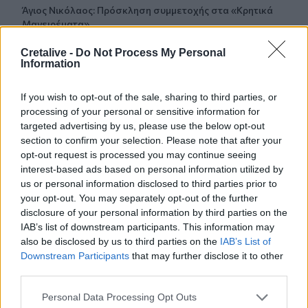
Άγιος Νικόλαος: Πρόσκληση συμμετοχής στα «Κρητικά
Μαγειρέματα»
Cretalive -
Do Not Process My Personal
10:12
Information
Λάρισα: Μάχη στη ΜΕΘ για τον 43χρονο που έπεσε από
ηλεκτρικό πατίνι
If you wish to opt-out of the sale, sharing to third parties, or
processing of your personal or sensitive information for
10:05
targeted advertising by us, please use the below opt-out
Στο επίκεντρο τα ζητήματα των στρατιωτικών του
section to confirm your selection. Please note that after your
Ηρακλείου – Συνάντηση με τον Κωνσταντίνο
Κεφαλογιάννη
opt-out request is processed you may continue seeing
interest-based ads based on personal information utilized by
us or personal information disclosed to third parties prior to
09:59
your opt-out. You may separately opt-out of the further
Ελαφονήσι: Συλλήψεις για άγρα πελατών και
disclosure of your personal information by third parties on the
παρεμπόδιση της κυκλοφορίας
IAB’s list of downstream participants. This information may
also be disclosed by us to third parties on the
IAB’s List of
09:53
Downstream Participants
that may further disclose it to other
Συνετρίβη πυροσβεστικό ελικόπτερο ενώ επιχειρούσε
third parties.
σε μεγάλη δασική πυρκαγιά στη Γιούτα
Personal Data Processing Opt Outs
09:46