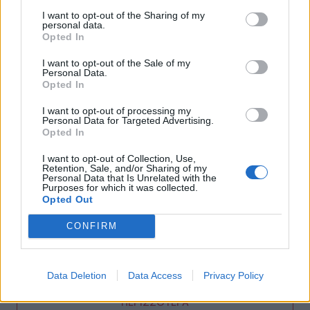
Ρέθυμνο: Μήνυμα αισιοδοξίας από τον τουρισμό μετά τις
I want to opt-out of the Sharing of my
πυρκαγιές στο νότο
personal data.
Opted In
09:44
I want to opt-out of the Sale of my
Κομμός: Η συγκινητική «πρώτη διαδρομή» για χελωνάκια
Personal Data.
Καρέτα Καρέτα - Βίντεο
Opted In
I want to opt-out of processing my
09:33
Personal Data for Targeted Advertising.
ΒΟΑΚ: Ολιγόλεπτη διακοπή κυκλοφορίας στο τμήμα
Opted In
Νεάπολη – Άγιος Νικόλαος λόγω ανατίναξης
I want to opt-out of Collection, Use,
Retention, Sale, and/or Sharing of my
09:27
Personal Data that Is Unrelated with the
Βερολίνο: «Στημένη προβοκάτσια» το περιστατικό με το
Purposes for which it was collected.
drone, σύμφωνα με τη ρωσική πρεσβεία
Opted Out
CONFIRM
09:21
Σητεία: Κατασβέστηκε η φωτιά στα Αχλάδια - Μικρή η
καμένη έκταση
Data Deletion
Data Access
Privacy Policy
ΠΕΡΙΣΣΟΤΕΡΑ