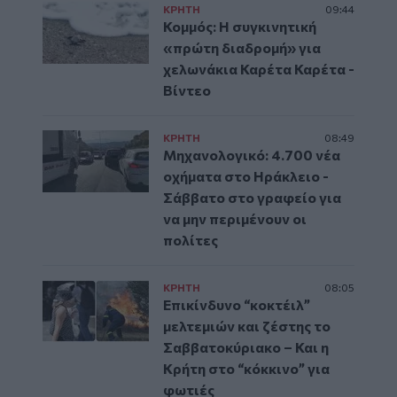
ΚΡΗΤΗ
09:44
Κομμός: Η συγκινητική
«πρώτη διαδρομή» για
χελωνάκια Καρέτα Καρέτα -
Βίντεο
ΚΡΗΤΗ
08:49
Μηχανολογικό: 4.700 νέα
οχήματα στο Ηράκλειο -
Σάββατο στο γραφείο για
να μην περιμένουν οι
πολίτες
ΚΡΗΤΗ
08:05
Επικίνδυνο “κοκτέιλ”
μελτεμιών και ζέστης το
Σαββατοκύριακο – Και η
Κρήτη στο “κόκκινο” για
φωτιές