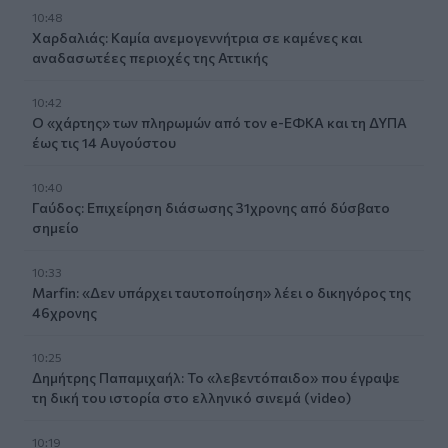
10:48
Χαρδαλιάς: Καμία ανεμογεννήτρια σε καμένες και
αναδασωτέες περιοχές της Αττικής
10:42
Ο «χάρτης» των πληρωμών από τον e-ΕΦΚΑ και τη ΔΥΠΑ
έως τις 14 Αυγούστου
10:40
Γαύδος: Επιχείρηση διάσωσης 31χρονης από δύσβατο
σημείο
10:33
Marfin: «Δεν υπάρχει ταυτοποίηση» λέει ο δικηγόρος της
46χρονης
10:25
Δημήτρης Παπαμιχαήλ: Το «λεβεντόπαιδο» που έγραψε
τη δική του ιστορία στο ελληνικό σινεμά (video)
10:19