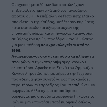
Οι σχέσεις μεταξύ των δύο κρατών έχουν
επιδεινωθεί σημαντικά από τον Ιανουάριο,
αφότου οι ΗΠΑ επέβαλαν de facto πετρελαϊκό
αποκλεισμό της Κούβας, υιοθέτησαν κυρώσεις
κατά εταιρειών και αξιωματούχων της
νησιωτικής χώρας και απήγγειλαν κατηγορίες
σε βάρος του πρώην προέδρου Ραούλ Κάστρο
για μια υπόθεση
που χρονολογείται από το
1996.
Αναφερόμενος στα ανταποδοτικά πλήγματα
στο Ιράν
για την κατάρριψη αμερικανικού
ελικοπτέρου Apache στα Στενά του Ορμούζ, ο
Χέγκσεθ προειδοποίησε σήμερα την Τεχεράνη
πως «δεν θα ήταν συνετό να μας προκαλέσει
περαιτέρω». «Ο πρόεδρος Τραμπ επιδιώκει μια
συμφωνία. Αλλά όχι μια οποιαδήποτε
συμφωνία, μια σπουδαία συμφωνία (…) ώστε το
Ιράν να μην αποκτήσει ποτέ πυρηνικά όπλα»,