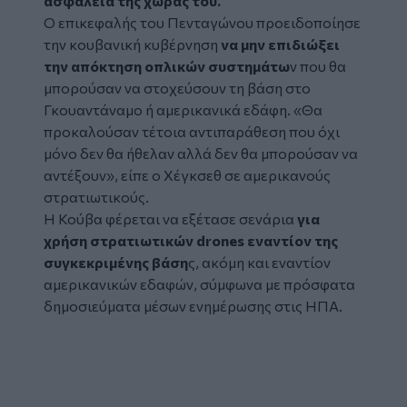
ασφάλεια της χώρας του.
Ο επικεφαλής του Πενταγώνου προειδοποίησε
την κουβανική κυβέρνηση
να μην επιδιώξει
την απόκτηση οπλικών συστημάτω
ν που θα
μπορούσαν να στοχεύσουν τη βάση στο
Γκουαντάναμο ή αμερικανικά εδάφη. «Θα
προκαλούσαν τέτοια αντιπαράθεση που όχι
μόνο δεν θα ήθελαν αλλά δεν θα μπορούσαν να
αντέξουν», είπε ο Χέγκσεθ σε αμερικανούς
στρατιωτικούς.
Η Κούβα φέρεται να εξέτασε σενάρια
για
χρήση στρατιωτικών drones εναντίον της
συγκεκριμένης βάση
ς, ακόμη και εναντίον
αμερικανικών εδαφών, σύμφωνα με πρόσφατα
δημοσιεύματα μέσων ενημέρωσης στις ΗΠΑ.
Tweet
URL