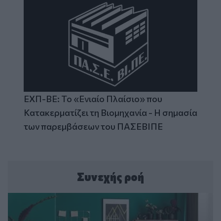
ΕΧΠ-ΒΕ: Το «Ενιαίο Πλαίσιο» που
Κατακερματίζει τη Βιομηχανία - Η σημασία
των παρεμβάσεων του ΠΑΣΕΒΙΠΕ
Συνεχής ροή