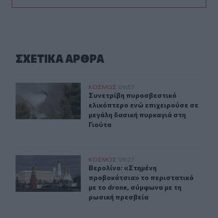
ΣΧΕΤΙΚA AΡΘΡΑ
Συνετρίβη πυροσβεστικό ελικόπτερο ενώ επιχειρούσε σ
ΚΟΣΜΟΣ
09:53
Συνετρίβη πυροσβεστικό ελικόπτερ
Συνετρίβη πυροσβεστικό
ελικόπτερο ενώ επιχειρούσε σε
μεγάλη δασική πυρκαγιά στη
Γιούτα
Βερολίνο: «Στημένη προβοκάτσια» το περιστατικό με τ
ΚΟΣΜΟΣ
09:27
Βερολίνο: «Στημένη προβοκάτσια» τ
Βερολίνο: «Στημένη
προβοκάτσια» το περιστατικό
με το drone, σύμφωνα με τη
ρωσική πρεσβεία