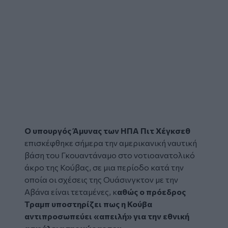
Ο υπουργός Άμυνας των ΗΠΑ Πιτ Χέγκσεθ
επισκέφθηκε σήμερα την αμερικανική ναυτική
βάση του Γκουαντάναμο στο νοτιοανατολικό
άκρο της
Κούβας
, σε μια περίοδο κατά την
οποία οι σχέσεις της Ουάσινγκτον με την
Αβάνα είναι τεταμένες, κ
αθώς ο πρόεδρος
Τραμπ υποστηρίζει πως η Κούβα
αντιπροσωπεύει «απειλή» για την εθνική