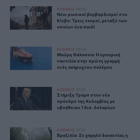
Νέοι ρωσικοί βομβαρδισμοί στο Κίεβο: Τρεις νεκροί, με
ΚΟΣΜΟΣ
08:55
Νέοι ρωσικοί βομβαρδισμοί στο Κίεβ
Νέοι ρωσικοί βομβαρδισμοί στο
Κίεβο: Τρεις νεκροί, μεταξύ των
οποίων ένα παιδί
Μαύρη Θάλασσα: Η εμπορική ναυτιλία στην πρώτη γρα
ΚΟΣΜΟΣ
08:33
Μαύρη Θάλασσα: Η εμπορική ναυτι
Μαύρη Θάλασσα: Η εμπορική
ναυτιλία στην πρώτη γραμμή
ενός ακήρυχτου πολέμου
Στήριξη Τραμπ στον νέο πρόεδρο της Κολομβίας με «βοή
ΚΟΣΜΟΣ
07:36
Στήριξη Τραμπ στον νέο πρόεδρο τη
Στήριξη Τραμπ στον νέο
πρόεδρο της Κολομβίας με
«βοήθεια» 1 δισ. δολαρίων
Βραζιλία: Σε χαμηλό δεκαετίας η αποψίλωση του Αμαζο
ΚΟΣΜΟΣ
07:22
Βραζιλία: Σε χαμηλό δεκαετίας η 
Βραζιλία: Σε χαμηλό δεκαετίας η