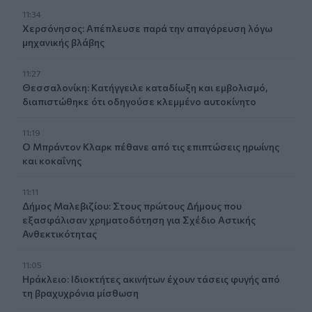
11:34
Χερσόνησος: Απέπλευσε παρά την απαγόρευση λόγω
μηχανικής βλάβης
11:27
Θεσσαλονίκη: Κατήγγειλε καταδίωξη και εμβολισμό,
διαπιστώθηκε ότι οδηγούσε κλεμμένο αυτοκίνητο
11:19
Ο Μπράντον Κλαρκ πέθανε από τις επιπτώσεις ηρωίνης
και κοκαΐνης
11:11
Δήμος Μαλεβιζίου: Στους πρώτους Δήμους που
εξασφάλισαν χρηματοδότηση για Σχέδιο Αστικής
Ανθεκτικότητας
11:05
Ηράκλειο: Ιδιοκτήτες ακινήτων έχουν τάσεις φυγής από
τη βραχυχρόνια μίσθωση