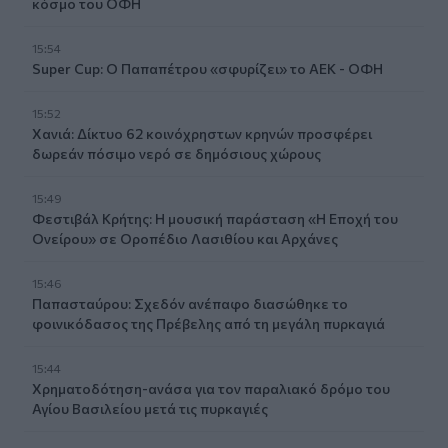
κόσμο του ΟΦΗ
15:54
Super Cup: Ο Παπαπέτρου «σφυρίζει» το ΑΕΚ - ΟΦΗ
15:52
Χανιά: Δίκτυο 62 κοινόχρηστων κρηνών προσφέρει
δωρεάν πόσιμο νερό σε δημόσιους χώρους
15:49
Φεστιβάλ Κρήτης: Η μουσική παράσταση «Η Εποχή του
Ονείρου» σε Οροπέδιο Λασιθίου και Αρχάνες
15:46
Παπασταύρου: Σχεδόν ανέπαφο διασώθηκε το
φοινικόδασος της Πρέβελης από τη μεγάλη πυρκαγιά
15:44
Χρηματοδότηση-ανάσα για τον παραλιακό δρόμο του
Αγίου Βασιλείου μετά τις πυρκαγιές