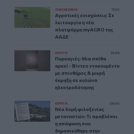
ΟΙΚΟΝΟΜΙΑ
11:56
Αγροτικές ενισχύσεις: Σε
λειτουργία η νέα
πλατφόρμα myAGRO της
ΑΑΔΕ
ΚΡΗΤΗ
10:49
Πυρκαγιές: Μια σπίθα
αρκεί - Βίντεο ντοκουμέντο
με σπινθήρες & μικρή
έκρηξη σε κολώνα
ηλεκτροδότησης
ΚΡΗΤΗ
08:40
Νέα δομή φιλοξενίας
μεταναστών: Τι προβλέπει
η απόφαση που
δημοσιεύθηκε στην