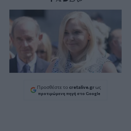
Facebook
Twitter
Messenger
Whatsapp
Viber
Προσθέστε το
cretalive.gr
ως
προτιμώμενη πηγή στο Google