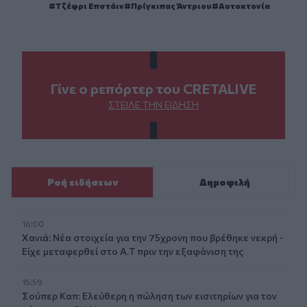
Τζέφρι Επστάιν
Πρίγκιπας Άντριου
Αυτοκτονία
Γίνε ο ρεπόρτερ του CRETALIVE
ΣΤΕΊΛΕ ΤΗΝ ΕΊΔΗΣΗ
Ροή ειδήσεων
Δημοφιλή
16:00
Χανιά: Νέα στοιχεία για την 75χρονη που βρέθηκε νεκρή -
Είχε μεταφερθεί στο Α.Τ πριν την εξαφάνιση της
15:59
Σούπερ Καπ: Ελεύθερη η πώληση των εισιτηρίων για τον