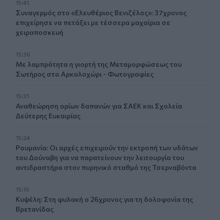
15:41
Συναγερμός στο «Ελευθέριος Βενιζέλος»: 37χρονος
επιχείρησε να πετάξει με τέσσερα μαχαίρια σε
χειραποσκευή
15:36
Με λαμπρότητα η γιορτή της Μεταμορφώσεως του
Σωτήρος στο Αρκαλοχώρι - Φωτογραφίες
15:31
Αναθεώρηση ορίων δαπανών για ΣΑΕΚ και Σχολεία
Δεύτερης Ευκαιρίας
15:24
Ρουμανία: Οι αρχές επιχειρούν την εκτροπή των υδάτων
του Δούναβη για να παρατείνουν την λειτουργία του
αντιδραστήρα στον πυρηνικό σταθμό της Τσερναβόντα
15:16
Κυψέλη: Στη φυλακή ο 26χρονος για τη δολοφονία της
Βρετανίδας