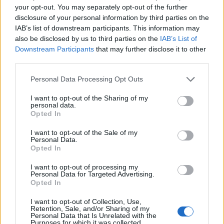
your opt-out. You may separately opt-out of the further
παρεμβάσεις οδικής ασφάλειας στο ΙΤΕ
disclosure of your personal information by third parties on the
IAB’s list of downstream participants. This information may
14:41
also be disclosed by us to third parties on the
IAB’s List of
Η Αρχαία Απτέρα υποδέχεται τον Χριστόφορο
Downstream Participants
that may further disclose it to other
Σταμπόγλη σε μια μοναδική συναυλία
third parties.
14:40
Personal Data Processing Opt Outs
Γεμάτα τα ξενοδοχεία στην Κρήτη – Ο Αύγουστος
καλύπτει το χαμένο έδαφος του Ιουλίου
I want to opt-out of the Sharing of my
personal data.
Opted In
ΠΕΡΙΣΣΟΤΕΡΑ
I want to opt-out of the Sale of my
Personal Data.
Opted In
I want to opt-out of processing my
Personal Data for Targeted Advertising.
Opted In
ΣΧΕΤΙΚA AΡΘΡΑ
I want to opt-out of Collection, Use,
Retention, Sale, and/or Sharing of my
Personal Data that Is Unrelated with the
Purposes for which it was collected.
Ρουμανία: Οι αρχές επιχειρούν την εκτροπή των υδάτω
ΚΟΣΜΟΣ
15:24