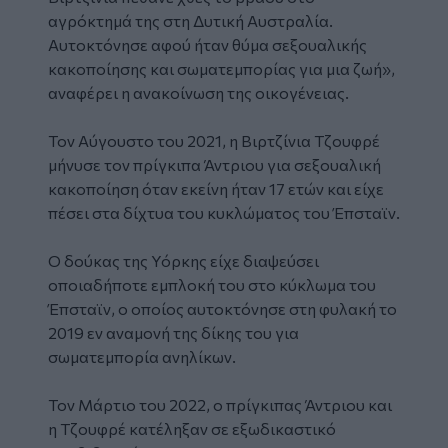
αγρόκτημά της στη Δυτική Αυστραλία.
Αυτοκτόνησε αφού ήταν θύμα σεξουαλικής
κακοποίησης και σωματεμπορίας για μια ζωή»,
αναφέρει η ανακοίνωση της οικογένειας.
Τον Αύγουστο του 2021, η Βιρτζίνια Τζουφρέ
μήνυσε τον πρίγκιπα Άντριου για σεξουαλική
κακοποίηση όταν εκείνη ήταν 17 ετών και είχε
πέσει στα δίχτυα του κυκλώματος του Έπσταϊν.
O
δούκας της Υόρκης είχε διαψεύσει
οποιαδήποτε εμπλοκή του στο κύκλωμα του
Έπσταϊν, ο οποίος αυτοκτόνησε στη φυλακή το
2019 εν αναμονή της δίκης του για
σωματεμπορία ανηλίκων.
Τον Μάρτιο του 2022, ο πρίγκιπας Άντριου και
η Τζουφρέ
κατέληξαν σε εξωδικαστικό