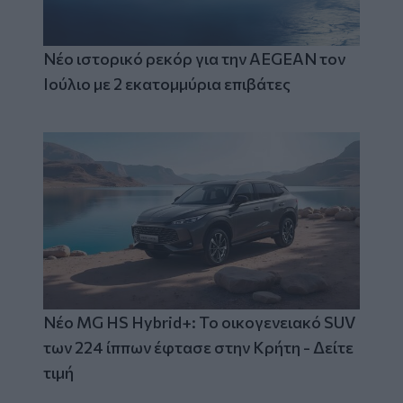
Νέο ιστορικό ρεκόρ για την AEGEAN τον
Ιούλιο με 2 εκατομμύρια επιβάτες
Νέο MG HS Hybrid+: Το οικογενειακό SUV
των 224 ίππων έφτασε στην Κρήτη - Δείτε
τιμή