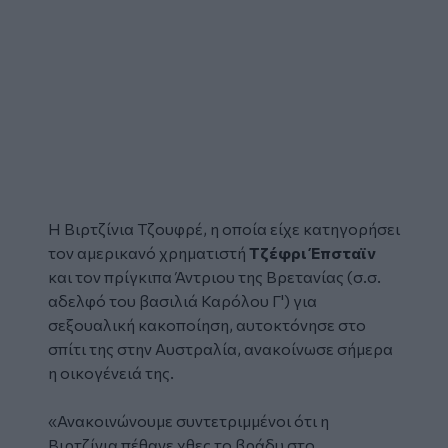
Η
Βιρτζίνια Τζουφρέ
, η οποία είχε κατηγορήσει
τον αμερικανό χρηματιστή
Τζέφρι Έπσταϊν
και τον
πρίγκιπα Άντριου
της Βρετανίας (σ.σ.
αδελφό του βασιλιά Καρόλου Γ') για
σεξουαλική κακοποίηση,
αυτοκτόνησε
στο
σπίτι της στην Αυστραλία, ανακοίνωσε σήμερα
η οικογένειά της.
«Ανακοινώνουμε συντετριμμένοι ότι η
Βιρτζίνια πέθανε χθες το βράδυ στο