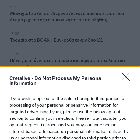
15:10
Μόναχο: Ισόβια σε 25χρονο Αφγανό που σκότωσε δύο
άτομα ρίχνοντας το αυτοκίνητό του σε πλήθος
15:09
Τροχαίο στο ΒΟΑΚ - Συγκρούστηκαν δύο Ι.Χ.
15:05
Πήγε για μπάνιο στην παραλία και άφησε την τελευταία
του πνοή
Cretalive -
Do Not Process My Personal
15:00
Information
Φωτιά τώρα στη Μεγάλη Χώρα Αγρινίου – Σηκώθηκαν
δύο αεροσκάφη
If you wish to opt-out of the sale, sharing to third parties, or
processing of your personal or sensitive information for
14:48
targeted advertising by us, please use the below opt-out
Πως αμείβονται οι εργαζόμενοι στον ιδιωτικό τομέα για
section to confirm your selection. Please note that after your
την αργία του Δεκαπενταύγουστου
opt-out request is processed you may continue seeing
interest-based ads based on personal information utilized by
14:47
us or personal information disclosed to third parties prior to
Ηράκλειο: Συνεχίζονται με εντατικούς ρυθμούς οι