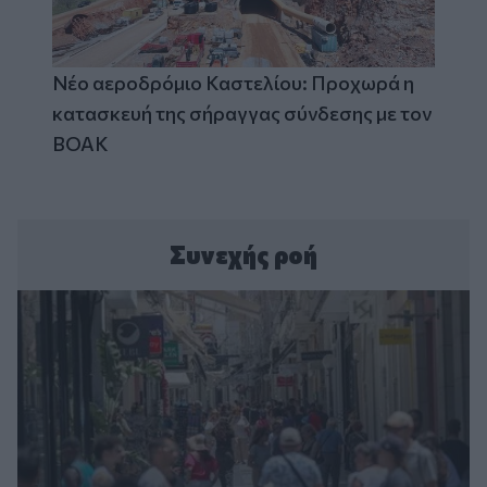
Νέο αεροδρόμιο Καστελίου: Προχωρά η
κατασκευή της σήραγγας σύνδεσης με τον
ΒΟΑΚ
Συνεχής ροή