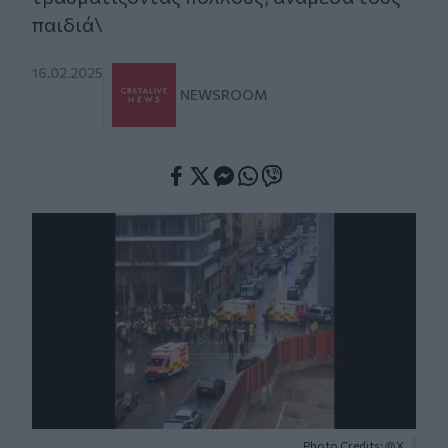
παιδιά\
16.02.2025
NEWSROOM
Facebook
Twitter
Messenger
Whatsapp
Viber
Photo Credits: @X