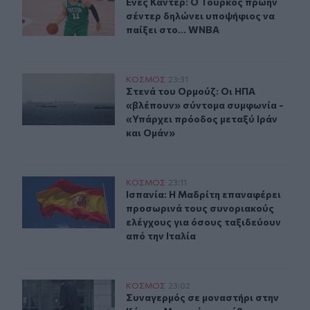
Ενές Καντέρ: Ο Τούρκος πρώην σέντ
Ενές Καντέρ: Ο Τούρκος πρώην
σέντερ δηλώνει υποψήφιος να
παίξει στο... WNBA
Στενά του Ορμούζ: Οι ΗΠΑ «βλέπουν» σύντομα συμφωνί
ΚΟΣΜΟΣ
23:31
Στενά του Ορμούζ: Οι ΗΠΑ «βλέπου
Στενά του Ορμούζ: Οι ΗΠΑ
«βλέπουν» σύντομα συμφωνία -
«Υπάρχει πρόοδος μεταξύ Ιράν
και Ομάν»
Ισπανία: Η Μαδρίτη επαναφέρει προσωρινά τους συνορι
ΚΟΣΜΟΣ
23:11
Ισπανία: Η Μαδρίτη επαναφέρει προ
Ισπανία: Η Μαδρίτη επαναφέρει
προσωρινά τους συνοριακούς
ελέγχους για όσους ταξιδεύουν
από την Ιταλία
Συναγερμός σε μοναστήρι στην Κύπρο: Μοναχός επιτέθη
ΚΟΣΜΟΣ
23:02
Συναγερμός σε μοναστήρι στην Κύπρ
Συναγερμός σε μοναστήρι στην