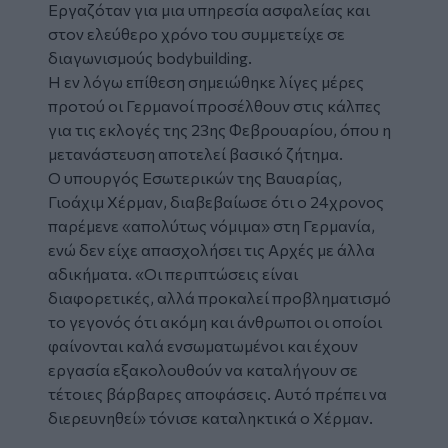
Εργαζόταν για μια υπηρεσία ασφαλείας και
στον ελεύθερο χρόνο του συμμετείχε σε
διαγωνισμούς bodybuilding.
Η εν λόγω επίθεση σημειώθηκε λίγες μέρες
προτού οι Γερμανοί προσέλθουν στις κάλπες
για τις εκλογές της 23ης Φεβρουαρίου, όπου η
μετανάστευση αποτελεί βασικό ζήτημα.
Ο υπουργός Εσωτερικών της Βαυαρίας,
Γιοάχιμ Χέρμαν, διαβεβαίωσε ότι ο 24χρονος
παρέμενε «απολύτως νόμιμα» στη Γερμανία,
ενώ δεν είχε απασχολήσει τις Αρχές με άλλα
αδικήματα. «Οι περιπτώσεις είναι
διαφορετικές, αλλά προκαλεί προβληματισμό
το γεγονός ότι ακόμη και άνθρωποι οι οποίοι
φαίνονται καλά ενσωματωμένοι και έχουν
εργασία εξακολουθούν να καταλήγουν σε
τέτοιες βάρβαρες αποφάσεις. Αυτό πρέπει να
διερευνηθεί» τόνισε καταληκτικά ο Χέρμαν.