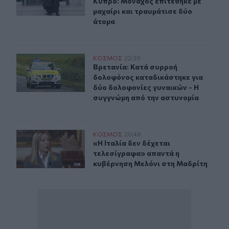
Κύπρο: Μοναχός επιτέθηκε με
μαχαίρι και τραυμάτισε δύο
άτομα
Βρετανία: Κατά συρροή δολοφόνος καταδικάστηκε για 
ΚΟΣΜΟΣ
22:39
Βρετανία: Κατά συρροή δολοφόνος 
Βρετανία: Κατά συρροή
δολοφόνος καταδικάστηκε για
δύο δολοφονίες γυναικών - Η
συγγνώμη από την αστυνομία
«Η Ιταλία δεν δέχεται τελεσίγραφα» απαντά η κυβέρνη
ΚΟΣΜΟΣ
20:48
«Η Ιταλία δεν δέχεται τελεσίγραφ
«Η Ιταλία δεν δέχεται
τελεσίγραφα» απαντά η
κυβέρνηση Μελόνι στη Μαδρίτη