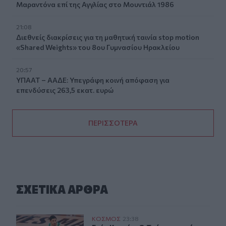
Μαραντόνα επί της Αγγλίας στο Μουντιάλ 1986
21:08
Διεθνείς διακρίσεις για τη μαθητική ταινία stop motion
«Shared Weights» του 8ου Γυμνασίου Ηρακλείου
20:57
ΥΠΑΑΤ – ΑΑΔΕ: Υπεγράφη κοινή απόφαση για
επενδύσεις 263,5 εκατ. ευρώ
ΠΕΡΙΣΣΟΤΕΡΑ
ΣΧΕΤΙΚA AΡΘΡΑ
Ενές Καντέρ: Ο Τούρκος πρώην σέντερ δηλώνει υποψήφι
ΚΟΣΜΟΣ
23:38