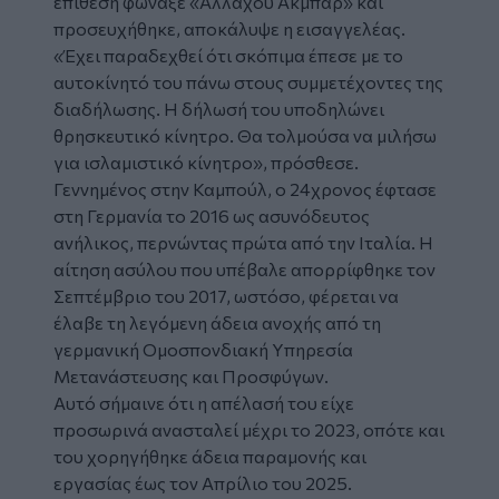
επίθεση φώναξε «Αλλάχου Ακμπάρ» και
προσευχήθηκε, αποκάλυψε η εισαγγελέας.
«Έχει παραδεχθεί ότι σκόπιμα έπεσε με το
αυτοκίνητό του πάνω στους συμμετέχοντες της
διαδήλωσης. Η δήλωσή του υποδηλώνει
θρησκευτικό κίνητρο. Θα τολμούσα να μιλήσω
για ισλαμιστικό κίνητρο», πρόσθεσε.
Γεννημένος στην Καμπούλ, ο 24χρονος έφτασε
στη Γερμανία το 2016 ως ασυνόδευτος
ανήλικος, περνώντας πρώτα από την Ιταλία. Η
αίτηση ασύλου που υπέβαλε απορρίφθηκε τον
Σεπτέμβριο του 2017, ωστόσο, φέρεται να
έλαβε τη λεγόμενη άδεια ανοχής από τη
γερμανική Ομοσπονδιακή Υπηρεσία
Μετανάστευσης και Προσφύγων.
Αυτό σήμαινε ότι η απέλασή του είχε
προσωρινά ανασταλεί μέχρι το 2023, οπότε και
του χορηγήθηκε άδεια παραμονής και
εργασίας έως τον Απρίλιο του 2025.