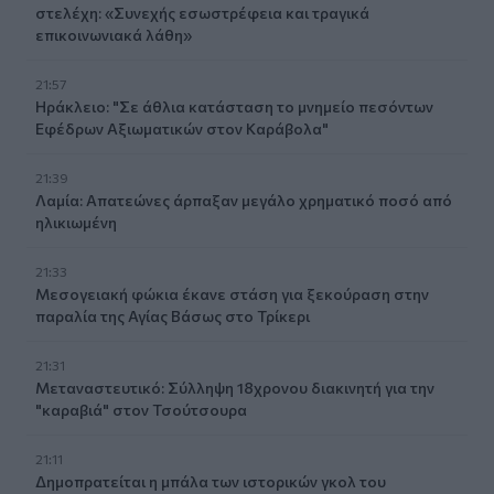
στελέχη: «Συνεχής εσωστρέφεια και τραγικά
επικοινωνιακά λάθη»
21:57
Ηράκλειο: "Σε άθλια κατάσταση το μνημείο πεσόντων
Εφέδρων Αξιωματικών στον Καράβολα"
21:39
Λαμία: Απατεώνες άρπαξαν μεγάλο χρηματικό ποσό από
ηλικιωμένη
21:33
Μεσογειακή φώκια έκανε στάση για ξεκούραση στην
παραλία της Αγίας Βάσως στο Τρίκερι
21:31
Μεταναστευτικό: Σύλληψη 18χρονου διακινητή για την
"καραβιά" στον Τσούτσουρα
21:11
Δημοπρατείται η μπάλα των ιστορικών γκολ του