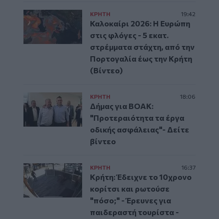
ΚΡΗΤΗ
19:42
Καλοκαίρι 2026: Η Ευρώπη
στις φλόγες - 5 εκατ.
στρέμματα στάχτη, από την
Πορτογαλία έως την Κρήτη
(Βίντεο)
ΚΡΗΤΗ
18:06
Δήμας για ΒΟΑΚ:
"Προτεραιότητα τα έργα
οδικής ασφάλειας"- Δείτε
βίντεο
ΚΡΗΤΗ
16:37
Κρήτη: Έδειχνε το 10χρονο
κορίτσι και ρωτούσε
"πόσο;" - Έρευνες για
παιδεραστή τουρίστα -