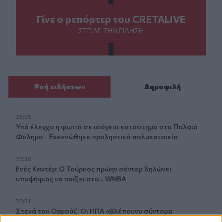
Γίνε ο ρεπόρτερ του CRETALIVE
ΣΤΕΊΛΕ ΤΗΝ ΕΊΔΗΣΗ
Ροή ειδήσεων
Δημοφιλή
23:55
Υπό έλεγχο η φωτιά σε ισόγειο κατάστημα στο Παλαιό
Φάληρο - Εκκενώθηκε προληπτικά πολυκατοικία
23:38
Ενές Καντέρ: Ο Τούρκος πρώην σέντερ δηλώνει
υποψήφιος να παίξει στο... WNBA
23:31
Στενά του Ορμούζ: Οι ΗΠΑ «βλέπουν» σύντομα
συμφωνία - «Υπάρχει πρόοδος μεταξύ Ιράν και Ομάν»