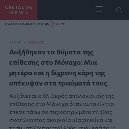
Homepage
/
27 °C
ΣAΒΒΑΤΟ 8.8.2026
ΗΡΑΚΛΕΙΟ
ΑΡΧΙΚΗ
/
ΚΌΣΜΟΣ
Αυξήθηκαν τα θύματα της
επίθεσης στο Μόναχο: Μια
μητέρα και η δίχρονη κόρη της
υπέκυψαν στα τραύματά τους
Αυξάνεται ο θλιβερός απολογισμός της
επίθεσης στο Μόναχο όταν αυτοκίνητο
έπεσε πάνω σε συγκεντρωμένο πλήθος
σκοτώνοντας ακαριαία μία γυναίκα και
τραυματίζοντας πολλούς, ανάμεσά τους