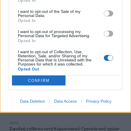
Opted In
- Βίντεο
I want to opt-out of the Sale of my
Personal Data.
22:39
Opted In
Βρετανία: Κατά συρροή δολοφόνος καταδικάστηκε για
δύο δολοφονίες γυναικών - Η συγγνώμη από την
I want to opt-out of processing my
αστυνομία
Personal Data for Targeted Advertising.
Opted In
22:32
I want to opt-out of Collection, Use,
Πανεπιστήμιο Κρήτης: 3,35 εκατ. ευρώ από το Υπουργείο
Retention, Sale, and/or Sharing of my
Παιδείας, για το στεγαστικό επίδομα των φοιτητών
Personal Data that Is Unrelated with the
Purposes for which it was collected.
Opted Out
22:22
Ηράκλειο: “Σκουπίδια κατάχαμα, μια ψησταριά στο
CONFIRM
πουθενά κι ένα αμάξι παρατημένο στο πάρκο”
22:03
Data Deletion
Data Access
Privacy Policy
Καιρός: “Πορτοκαλί” συναγερμός στην Κρήτη - Ζέστη και
πολύ υψηλός κίνδυνος πυρκαγιάς!
22:02
Σφοδρή επίθεση κατά Καρυστιανού-Γρατσία από πρώην