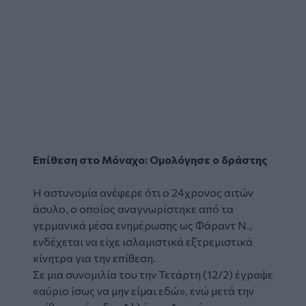
Επίθεση στο Μόναχο: Ομολόγησε ο δράστης
Η αστυνομία ανέφερε ότι ο 24χρονος αιτών
άσυλο, ο οποίος αναγνωρίστηκε από τα
γερμανικά μέσα ενημέρωσης ως Φάραντ Ν.,
ενδέχεται να είχε ισλαμιστικά εξτρεμιστικά
κίνητρα για την επίθεση.
Σε μια συνομιλία του την Τετάρτη (12/2) έγραψε
«αύριο ίσως να μην είμαι εδώ», ενώ μετά την