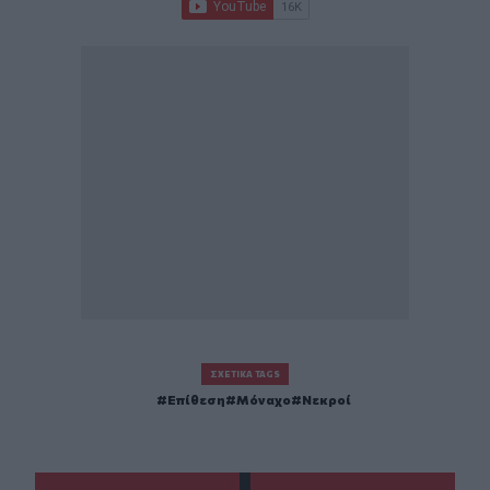
ΣΧΕΤΙΚΆ TAGS
Επίθεση
Μόναχο
Νεκροί