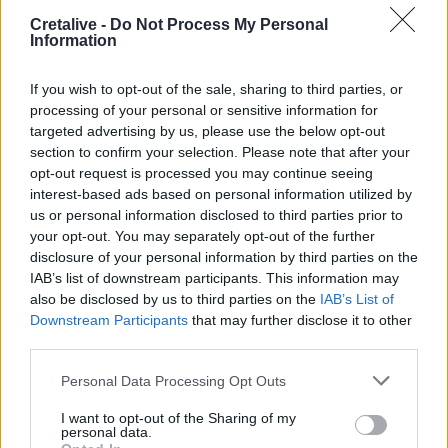
Cretalive -
Do Not Process My Personal
Information
23:27
Σοκαριστικά στοιχεία άφησε πίσω της η μέγα-πυρκαγιά
στην Αττικοβοιωτία
If you wish to opt-out of the sale, sharing to third parties, or
processing of your personal or sensitive information for
23:23
targeted advertising by us, please use the below opt-out
Φυλάκιση 15 μηνών στη Βρετανίδα που μέθυσε με την
section to confirm your selection. Please note that after your
15χρονη κόρη της και προκάλεσε επεισόδιο στο Κέντρο
opt-out request is processed you may continue seeing
Υγείας Σκιάθου
interest-based ads based on personal information utilized by
us or personal information disclosed to third parties prior to
23:11
your opt-out. You may separately opt-out of the further
Ισπανία: Η Μαδρίτη επαναφέρει προσωρινά τους
disclosure of your personal information by third parties on the
συνοριακούς ελέγχους για όσους ταξιδεύουν από την
IAB’s list of downstream participants. This information may
Ιταλία
also be disclosed by us to third parties on the
IAB’s List of
Downstream Participants
that may further disclose it to other
23:02
third parties.
Συναγερμός σε μοναστήρι στην Κύπρο: Μοναχός
επιτέθηκε με μαχαίρι και τραυμάτισε δύο άτομα
Personal Data Processing Opt Outs
I want to opt-out of the Sharing of my
22:47
personal data.
Σητεία: Φωτιά στα Αχλάδια, δύσκολη μάχη με τις φλόγες