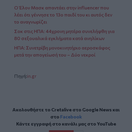
Ο Έλον Μασκ απαντάει στην influencer που
λέει ότι γέννησε το 13ο παιδί του κι αυτός δεν
το αναγνωρίζει
Σοκ στις ΗΠΑ: 44χρονη μητέρα συνελήφθη για
80 σεξουαλικά εγκλήματα κατά ανηλίκων
ΗΠΑ: Συνετρίβη μονοκινητήριο αεροσκάφος
μετά την απογείωσή του – Δύο νεκροί
Πηγή:
in.gr
Ακολουθήστε το Cretalive στο
Google News
και
στο
Facebook
Κάντε εγγραφή στο κανάλι μας στο
YouTube