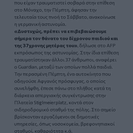
που είχαν τραυματιστεί σοβαρά στην
επίθεση
στο
Μόναχο
, την Πέμπτη, άφησαν την
τελευταία τους πνοή το Σάββατο, ανακοίνωσε
η γερμανική αστυνομία.
«Δυστυχώς, πρέπει να επιβεβαιώσουμε
σήμερα τον θάνατο του δίχρονου παιδιού και
της 37χρονης μητέρας του»
, δήλωσε στο AFP
εκπρόσωπος της αστυνομίας. Στην ίδια επίθεση
τραυματίστηκαν άλλοι 37 άνθρωποι, αναφέρει
ο Guardian, μεταξύ των οποίων πολλά παιδιά.
Την περασμένη Πέμπτη, ένα αυτοκίνητο που
οδηγούσε Αφγανός πρόσφυγας, ο οποίος
συνελήφθη, έπεσε πάνω στο πλήθος κατά τη
διάρκεια απεργιακής συγκέντρωσης στην
Πλατεία Stiglmeierplatz, κοντά στον
σιδηροδρομικό σταθμό της πόλης. Στο σημείο
βρίσκονταν εργαζόμενοι σε δημοτικές
υπηρεσίες, όπως νοσοκομεία, βρεφονηπιακοί
σταθμοί, καθαριότητα κ.ά.