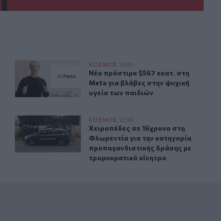
στών
Νέο πρόστιμο $567 εκατ. στη Meta για βλάβες στην ψυχι
ΚΟΣΜΟΣ
13:30
ωση κατά των μεταναστών
Νέο πρόστιμο $567 εκατ. στη Meta γ
Νέο πρόστιμο $567 εκατ. στη
Meta για βλάβες στην ψυχική
υγεία των παιδιών
κατά νομοσχεδίου ιδιοκτησίας
Xειροπέδες σε 16χρονο στη Φλωρεντία για την κατηγορ
ΚΟΣΜΟΣ
12:39
έλος κινητοποίησης κατά νομοσχεδίου ιδιοκτησίας
Xειροπέδες σε 16χρονο στη Φλωρεν
Xειροπέδες σε 16χρονο στη
Φλωρεντία για την κατηγορία
προπαγανδιστικής δράσης με
τρομοκρατικό κίνητρο