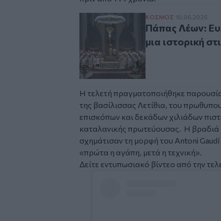
Πάπας Λέων: Ευλόγη
ΚΟΣΜΟΣ
10.06.2026
Πάπας Λέων: Ευ
μια ιστορική στ
Η τελετή πραγματοποιήθηκε παρουσία 
της βασίλισσας Λετίθια, του πρωθυπ
επισκόπων και δεκάδων χιλιάδων πισ
καταλανικής πρωτεύουσας. Η βραδιά 
σχημάτισαν τη μορφή του Antoni Gaudí
«πρώτα η αγάπη, μετά η τεχνική».
Δείτε εντυπωσιακό βίντεο από την τελ
Social
Embed