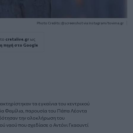
Photo Credits: @screenshot via Instagram/tovima.gr
 το
cretalive.gr
ως
η πηγή στο Google
ακτηρίστηκαν τα εγκαίνια του κεντρικού
α Φαμίλια
, παρουσία του Πάπα Λέοντα
οδότησαν την ολοκλήρωση του
ύ ναού που σχεδίασε ο Αντόνι Γκαουντί