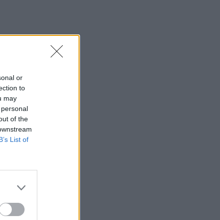
Μεταμόρφωσης του Σωτήρος ο
Αρχιεπίσκοπος Κρήτης Ευγένιος
12:53
ΕΟΤ: Η Ελλάδα στις κορυφαίες επιλογές
των Ευρωπαίων ταξιδιωτών
sonal or
12:46
ection to
Βλάβη σε ταχύπλοο από Σαντορίνη
ou may
προς Ηράκλειο - Στο λιμάνι με
 personal
ασφάλεια 1.123 επιβάτες
out of the
 downstream
12:42
B’s List of
Στο 3,4% υποχώρησε ο πληθωρισμός
τον Ιούλιο
12:39
Xειροπέδες σε 16χρονο στη Φλωρεντία
για την κατηγορία προπαγανδιστικής
δράσης με τρομοκρατικό κίνητρο