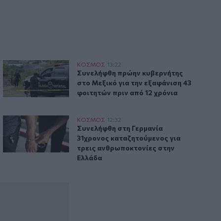
κή υγεία των παιδιών
Συνελήφθη πρώην κυβερνήτης στο Μεξικό για την εξαφάνιση
ΚΟΣΜΟΣ
13:22
ια βλάβες στην ψυχική υγεία των παιδιών
Συνελήφθη πρώην κυβερνήτης στο Μεξικ
Συνελήφθη πρώην κυβερνήτης
στο Μεξικό για την εξαφάνιση 43
φοιτητών πριν από 12 χρόνια
ία προπαγανδιστικής δράσης με τρομοκρατικό κίνητρο
Συνελήφθη στη Γερμανία 31χρονος καταζητούμενος για τρε
ΚΟΣΜΟΣ
12:32
τία για την κατηγορία προπαγανδιστικής δράσης με τρομοκ
Συνελήφθη στη Γερμανία 31χρονος κατ
Συνελήφθη στη Γερμανία
31χρονος καταζητούμενος για
τρεις ανθρωποκτονίες στην
Ελλάδα