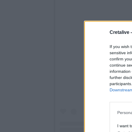
Cretalive 
If you wish 
sensitive in
confirm you
continue se
Δείτε αυτή τη δημο
information 
further disc
participants
Downstream 
Persona
I want t