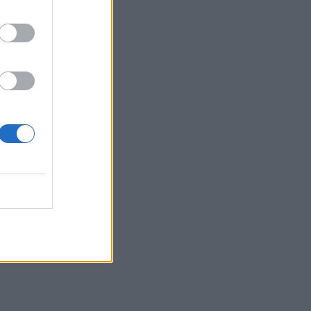
12:34
Από τον αργαλειό στο εφτάζυμο: Η
Κασταμονίτσα ζωντανεύει μνήμες και
γεύσεις άλλων εποχών
12:32
Συνελήφθη στη Γερμανία 31χρονος
καταζητούμενος για τρεις
ανθρωποκτονίες στην Ελλάδα
12:25
Λακωνία: Θανατηφόρο τροχαίο στον
Κλαδά
12:23
Με τα σκάφη τους έσωσαν δεκάδες
ανθρώπους - Το "ευχαριστώ" στους
ιδιώτες που συνέδραμαν στην πυρκαγιά
του Αγίου Βασιλείου
12:20