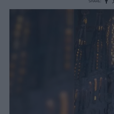
SHARE:
Face
T