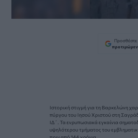
Προσθέστε
προτιμώμεν
Ιστορική στιγμή για τη
Βαρκελώνη
χαρ
πύργου του Ιησού Χριστού στη
Σαγράδ
ΙΔ΄. Τα ενρυπωσιακά εγκαίνια σηματ
υψηλότερου τμήματος του εμβληματικο
πριν από 144 χρόνια.