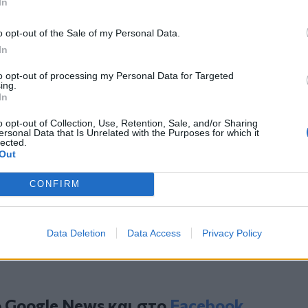
In
πό το χρήστη ΤΟ ΒΗΜΑ (@tovimagr)
o opt-out of the Sale of my Personal Data.
In
σού Χριστού, ύψους 172,5 μέτρων, η
to opt-out of processing my Personal Data for Targeted
ν ως η ψηλότερη εκκλησία στον κόσμο
ing.
In
νης.
o opt-out of Collection, Use, Retention, Sale, and/or Sharing
ersonal Data that Is Unrelated with the Purposes for which it
συμφωνίας - Η Τεχεράνη δεν έχει εγκρίνει
lected.
Out
ν
ε πλήρη ισχύ ο ναυτικός αποκλεισμός έως
CONFIRM
απειλές του Τραμπ
Data Deletion
Data Access
Privacy Policy
ο
Google News
και στο
Facebook