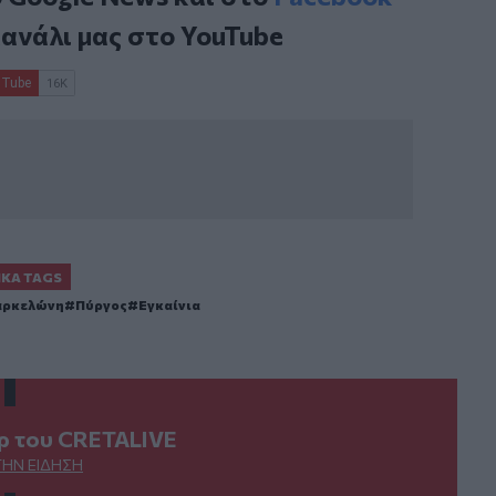
κανάλι μας στο
YouTube
ΙΚΆ TAGS
αρκελώνη
Πύργος
Εγκαίνια
ερ του CRETALIVE
ΤΗΝ ΕΊΔΗΣΗ