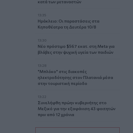
κατά των μεταναστών
13:35
Ηράκλειο: Οι παραστάσεις στα
Κηποθέατρα τη Δευτέρα 10/8
13:30
Νέο πρόστιμο $567 εκατ. στη Meta για
βλάβες στην ψυχική υγεία των παιδιών
13:28
"Μπλόκο" στις διακοπές
ηλεκτροδότησης στον Πλατανιά μέσα
στην τουριστική περίοδο
13:22
Συνελήφθη πρώην κυβερνήτης στο
Μεξικό για την εξαφάνιση 43 φοιτητών
πριν από 12 χρόνια
13:18