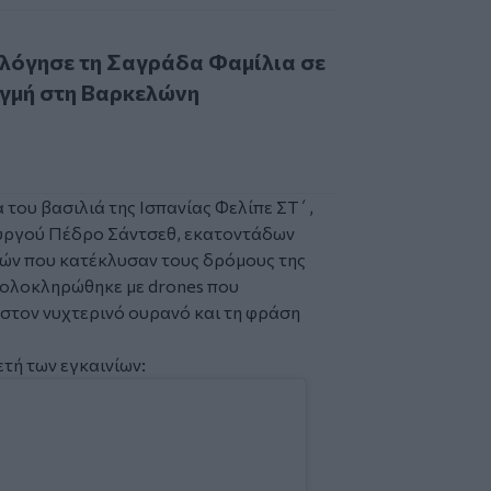
σε τη Σαγράδα Φαμίλια σε μια ιστορική στιγμή στη Βαρκελ
λόγησε τη Σαγράδα Φαμίλια σε
ιγμή στη Βαρκελώνη
του βασιλιά της Ισπανίας Φελίπε ΣΤ΄,
ουργού Πέδρο Σάντσεθ, εκατοντάδων
τών που κατέκλυσαν τους δρόμους της
ολοκληρώθηκε με drones που
 στον νυχτερινό ουρανό και τη φράση
ετή των εγκαινίων: