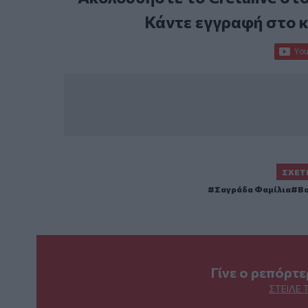
Κάντε εγγραφή στο 
ΣΧΕΤ
Σαγράδα Φαμίλια
Β
Γίνε ο ρεπόρτ
ΣΤΕΊΛΕ 