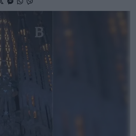
book
witter
Messenger
Whatsapp
Viber