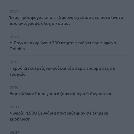
07:31
Ένας πρόσφυγας από τη Σμύρνη σχεδίασε το αυτοκίνητο
που αντέγραψε όλος ο κόσμος
07:23
Η Σαγκάη ακυρώνει 1.300 πτήσεις ενόψει του τυφώνα
Dolphin
07:17
Περού: Δεκατρείς νεκροί και τέσσερις τραυματίες σε
τροχαίο
07:10
Εορτολόγιο: Ποιοι γιορτάζουν σήμερα 9 Αυγούστου
07:03
Νιγηρία: 1.500 ζευγάρια παντρεύτηκαν σε διήμερη
εκδήλωση
06:57