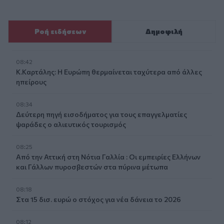
Ροή ειδήσεων
Δημοφιλή
08:42
Κ.Καρτάλης: Η Ευρώπη θερμαίνεται ταχύτερα από άλλες
ηπείρους
08:34
Δεύτερη πηγή εισοδήματος για τους επαγγελματίες
ψαράδες ο αλιευτικός τουρισμός
08:25
Από την Αττική στη Νότια Γαλλία : Οι εμπειρίες Ελλήνων
και Γάλλων πυροσβεστών στα πύρινα μέτωπα
08:18
Στα 15 δισ. ευρώ ο στόχος για νέα δάνεια το 2026
08:12