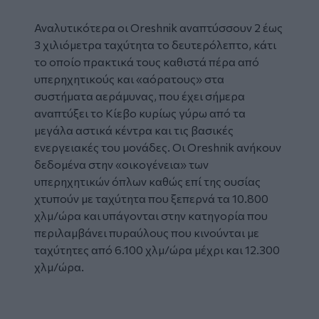
Αναλυτικότερα οι Oreshnik αναπτύσσουν 2 έως
3 χιλιόμετρα ταχύτητα το δευτερόλεπτο, κάτι
το οποίο πρακτικά τους καθιστά πέρα από
υπερηχητικούς και «αόρατους» στα
συστήματα αεράμυνας, που έχει σήμερα
αναπτύξει το Κίεβο κυρίως γύρω από τα
μεγάλα αστικά κέντρα και τις βασικές
ενεργειακές του μονάδες. Οι Oreshnik ανήκουν
δεδομένα στην «οικογένεια» των
υπερηχητικών όπλων καθώς επί της ουσίας
χτυπούν με ταχύτητα που ξεπερνά τα 10.800
χλμ/ώρα και υπάγονται στην κατηγορία που
περιλαμβάνει πυραύλους που κινούνται με
ταχύτητες από 6.100 χλμ/ώρα μέχρι και 12.300
χλμ/ώρα.
Glomex
Video