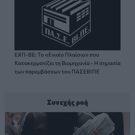
ΕΧΠ-ΒΕ: Το «Ενιαίο Πλαίσιο» που
Κατακερματίζει τη Βιομηχανία - Η σημασία
των παρεμβάσεων του ΠΑΣΕΒΙΠΕ
Συνεχής ροή