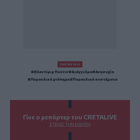
ΣΧΕΤΙΚΆ TAGS
Βλαντίμιρ Πούτιν
Διάγγελμα
Ανησυχία
Πυραυλικό χτύπημα
Πυραυλικά συστήματα
Γίνε ο ρεπόρτερ του CRETALIVE
ΣΤΕΊΛΕ ΤΗΝ ΕΊΔΗΣΗ