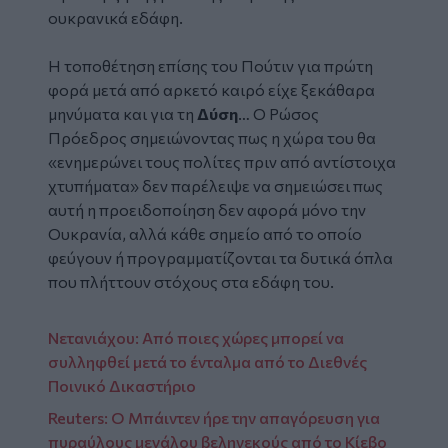
ουκρανικά εδάφη.
Η τοποθέτηση επίσης του Πούτιν για πρώτη
φορά μετά από αρκετό καιρό είχε ξεκάθαρα
μηνύματα και για τη
Δύση
… Ο Ρώσος
Πρόεδρος σημειώνοντας πως η χώρα του θα
«ενημερώνει τους πολίτες πριν από αντίστοιχα
χτυπήματα» δεν παρέλειψε να σημειώσει πως
αυτή η προειδοποίηση δεν αφορά μόνο την
Ουκρανία, αλλά κάθε σημείο από το οποίο
φεύγουν ή προγραμματίζονται τα δυτικά όπλα
που πλήττουν στόχους στα εδάφη του.
Νετανιάχου: Από ποιες χώρες μπορεί να
συλληφθεί μετά το ένταλμα από το Διεθνές
Ποινικό Δικαστήριο
Reuters: Ο Μπάιντεν ήρε την απαγόρευση για
πυραύλους μεγάλου βεληνεκούς από το Κίεβο