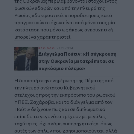
της Ουκρανίας περιλαμβάνονται στόχοι εντός
ρωσικών εδαφών και από την πλευρά της
Ρωσίας «δοκιμαστικές» πυροδοτήσεις κατά
πραγματικών στόχων είναι από μόνα τους μία
κατάσταση που μόνο ως άκρως ανησυχητική
μπορεί να χαρακτηριστεί.
Διάγγελμα Πούτιν: «Η σύγκρουση στην Ου
ΚΟΣΜΟΣ
21.11.2024
Διάγγελμα Πούτιν: «Η σύγκρουση
στην Ουκρανία μετατρέπεται σε
παγκόσμιο πόλεμο»
Η διακοπή στην ενημέρωση της Πέμπτης από
την πλευρά ανώτατου Κυβερνητικού
στελέχους προς την εκπρόσωπο του ρωσικού
ΥΠΕΞ, Ζαχάροβα
, και το διάγγελμα από τον
Πούτιν δείχνουν πως και σε διπλωματικό
επίπεδο τα γεγονότα τρέχουν με μεγάλες
ταχύτητες, όχι ακόμη «υπερηχητικές», όπως
αυτές των όπλων που χρησιμοποιούνται, αλλά