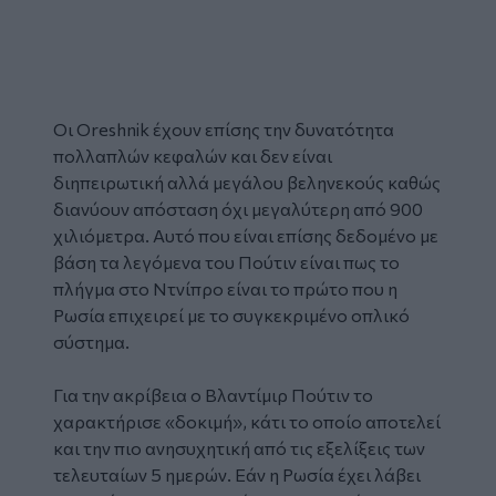
Οι Oreshnik έχουν επίσης την δυνατότητα
πολλαπλών κεφαλών και δεν είναι
διηπειρωτική αλλά μεγάλου βεληνεκούς καθώς
διανύουν απόσταση όχι μεγαλύτερη από 900
χιλιόμετρα. Αυτό που είναι επίσης δεδομένο με
βάση τα λεγόμενα του Πούτιν είναι πως το
πλήγμα στο Ντνίπρο είναι το πρώτο που η
Ρωσία επιχειρεί με το συγκεκριμένο οπλικό
σύστημα.
Για την ακρίβεια
ο Βλαντίμιρ Πούτιν το
χαρακτήρισε «δοκιμή»
, κάτι το οποίο αποτελεί
και την πιο ανησυχητική από τις εξελίξεις των
τελευταίων 5 ημερών. Εάν η Ρωσία έχει λάβει