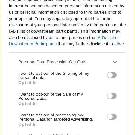
interest-based ads based on personal information utilized by
us or personal information disclosed to third parties prior to
your opt-out. You may separately opt-out of the further
disclosure of your personal information by third parties on the
ΣΧΕΤΙΚA AΡΘΡΑ
IAB’s list of downstream participants. This information may
also be disclosed by us to third parties on the
IAB’s List of
Downstream Participants
that may further disclose it to other
Καναδάς: Σε κατάσταση έκτακτης ανάγκης η Βρετανική 
ΚΟΣΜΟΣ
07:59
third parties.
Καναδάς: Σε κατάσταση έκτακτης α
Καναδάς: Σε κατάσταση
έκτακτης ανάγκης η Βρετανική
Personal Data Processing Opt Outs
Κολομβία εξαιτίας των
πυρκαγιών
I want to opt-out of the Sharing of my
personal data.
Opted In
Φωτιά σε εγκαταστάσεις της Aramco στη Σαουδική Αρα
ΚΟΣΜΟΣ
07:52
I want to opt-out of the Sale of my
Personal Data.
Φωτιά σε εγκαταστάσεις της Aramc
Φωτιά σε εγκαταστάσεις της
Opted In
Aramco στη Σαουδική Αραβία
I want to opt-out of processing my
Personal Data for Targeted Advertising.
Opted In
Γερμανία: Επεκτείνεται η έρευνα για την αντιμετώπιση 
ΚΟΣΜΟΣ
07:45