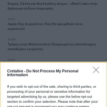
Καιρός: Ζέστη και θυελλώδεις άνεμοι - «Red Code» στην
Κρήτη για κίνδυνο πυρκαγιάς
06:21
Αργία 15ης Αυγούστου: Πώς θα αμειφθούν όσοι
εργαστούν
05:38
Τρόμος στην Μποτσουάνα: Εξαγριωμένος ιπποπόταμος
καταδιώκει τουρίστες
04:42
e-ΕΦΚΑ – ΔΥΠΑ: Ο «χάρτης» πληρωμών έως 14
Αυγούστου
Cretalive -
Do Not Process My Personal
Information
03:33
Το φαρμακείο των διακοπών: Τι να πάρετε μαζί σας
If you wish to opt-out of the sale, sharing to third parties, or
processing of your personal or sensitive information for
targeted advertising by us, please use the below opt-out
ΠΕΡΙΣΣΟΤΕΡΑ
section to confirm your selection. Please note that after your
opt-out request is processed you may continue seeing