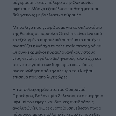
σύγκρουσης στον πόλεμο στην Ουκρανία,
αφότου η Μόσχα εξαπέλυσε επίθεση μεσαίου
βεληνεκούς με βαλλιστικό πύραυλο.
Με τα λίγα που γνωρίζουμε για το οπλοστάσιο
της
Ρωσίας
οι πύραυλοι Oreshnik είναι ένα από
τα εξελιγμένα πυραυλικά συστήματα που έχει
αναπτύξει η Μόσχα τα τελευταία πέντε χρόνια.
Οι συγκεκριμένοι
πύραυλοι
ανήκουν στους
νέας γενιάς μεγάλου βεληνεκούς, αλλά όχι και
στην κατηγορία των διηπειρωτικών, όπως
ανακοινώθηκε από την πλευρά του Κιέβου
επίσημα πριν από λίγες ώρες.
Η τοποθέτηση μάλιστα του Ουκρανού
Προέδρου, Βολοντιμίρ Ζελένσκι,
στο ημερήσιο
μήνυμά του έφερε και δυτικές αντιδράσεις
αναλυτών (κυρίως) οι οποίοι σημείωσαν πως ο
πύραυλος με τις πολλαπλές κεφαλές που χθες