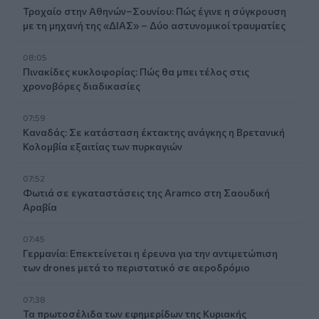
Τροχαίο στην Αθηνών–Σουνίου: Πώς έγινε η σύγκρουση
με τη μηχανή της «ΔΙΑΣ» – Δύο αστυνομικοί τραυματίες
08:05
Πινακίδες κυκλοφορίας: Πώς θα μπει τέλος στις
χρονοβόρες διαδικασίες
07:59
Καναδάς: Σε κατάσταση έκτακτης ανάγκης η Βρετανική
Κολομβία εξαιτίας των πυρκαγιών
07:52
Φωτιά σε εγκαταστάσεις της Aramco στη Σαουδική
Αραβία
07:45
Γερμανία: Επεκτείνεται η έρευνα για την αντιμετώπιση
των drones μετά το περιστατικό σε αεροδρόμιο
07:38
Τα πρωτοσέλιδα των εφημερίδων της Κυριακής