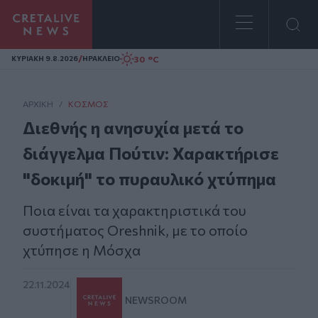
Homepage
/
30 °C
ΚΥΡΙΑΚΗ 9.8.2026
ΗΡΑΚΛΕΙΟ
ΑΡΧΙΚΗ
/
ΚΌΣΜΟΣ
Διεθνής η ανησυχία μετά το
διάγγελμα Πούτιν: Χαρακτήρισε
"δοκιμή" το πυραυλικό χτύπημα
Ποια είναι τα χαρακτηριστικά του
συστήματος Oreshnik, με το οποίο
χτύπησε η Μόσχα
22.11.2024
NEWSROOM