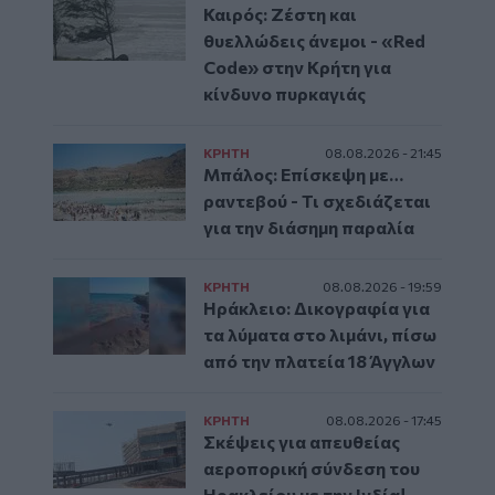
Καιρός: Ζέστη και
θυελλώδεις άνεμοι - «Red
Code» στην Κρήτη για
κίνδυνο πυρκαγιάς
ΚΡΗΤΗ
08.08.2026 - 21:45
Μπάλος: Επίσκεψη με…
ραντεβού - Τι σχεδιάζεται
για την διάσημη παραλία
ΚΡΗΤΗ
08.08.2026 - 19:59
Ηράκλειο: Δικογραφία για
τα λύματα στο λιμάνι, πίσω
από την πλατεία 18 Άγγλων
ΚΡΗΤΗ
08.08.2026 - 17:45
Σκέψεις για απευθείας
αεροπορική σύνδεση του
Ηρακλείου με την Ινδία!