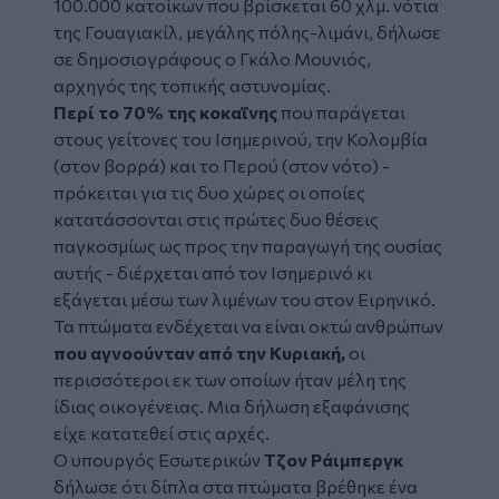
100.000 κατοίκων που βρίσκεται 60 χλμ. νότια
της Γουαγιακίλ, μεγάλης πόλης-λιμάνι, δήλωσε
σε δημοσιογράφους ο Γκάλο Μουνιός,
αρχηγός της τοπικής αστυνομίας.
Περί το 70% της κοκαΐνης
που παράγεται
στους γείτονες του Ισημερινού, την Κολομβία
(στον βορρά) και το Περού (στον νότο) -
πρόκειται για τις δυο χώρες οι οποίες
κατατάσσονται στις πρώτες δυο θέσεις
παγκοσμίως ως προς την παραγωγή της ουσίας
αυτής - διέρχεται από τον Ισημερινό κι
εξάγεται μέσω των λιμένων του στον Ειρηνικό.
Τα πτώματα ενδέχεται να είναι οκτώ ανθρώπων
που αγνοούνταν από την Κυριακή,
οι
περισσότεροι εκ των οποίων ήταν μέλη της
ίδιας οικογένειας. Μια δήλωση εξαφάνισης
είχε κατατεθεί στις αρχές.
Ο υπουργός Εσωτερικών
Τζον Ράιμπεργκ
δήλωσε ότι δίπλα στα πτώματα βρέθηκε ένα