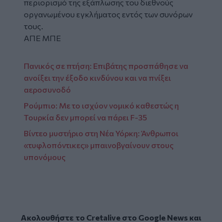
περιορισμό της εξάπλωσης του διεθνούς
οργανωμένου εγκλήματος εντός των συνόρων
τους.
ΑΠΕ ΜΠΕ
Πανικός σε πτήση: Επιβάτης προσπάθησε να
ανοίξει την έξοδο κινδύνου και να πνίξει
αεροσυνοδό
Ρούμπιο: Με το ισχύον νομικό καθεστώς η
Τουρκία δεν μπορεί να πάρει F-35
Βίντεο μυστήριο στη Νέα Υόρκη: Άνθρωποι
«τυφλοπόντικες» μπαινοβγαίνουν στους
υπονόμους
Ακολουθήστε το Cretalive στο
Google News
και