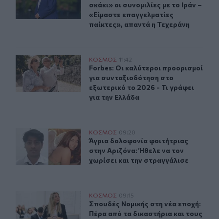
σκάκι» οι συνομιλίες με το Ιράν –
«Είμαστε επαγγελματίες
παίκτες», απαντά η Τεχεράνη
Forbes: Οι καλύτεροι προορισμοί για συνταξιοδότηση στ
ΚΟΣΜΟΣ
11:42
Forbes: Οι καλύτεροι προορισμοί γι
Forbes: Οι καλύτεροι προορισμοί
για συνταξιοδότηση στο
εξωτερικό το 2026 - Τι γράφει
για την Ελλάδα
Άγρια δολοφονία φοιτήτριας στην Αριζόνα: Ήθελε να το
ΚΟΣΜΟΣ
09:20
Άγρια δολοφονία φοιτήτριας στην Α
Άγρια δολοφονία φοιτήτριας
στην Αριζόνα: Ήθελε να τον
χωρίσει και την στραγγάλισε
Σπουδές Νομικής στη νέα εποχή: Πέρα από τα δικαστήρι
ΚΟΣΜΟΣ
09:15
Σπουδές Νομικής στη νέα εποχή: Πέ
Σπουδές Νομικής στη νέα εποχή:
Πέρα από τα δικαστήρια και τους