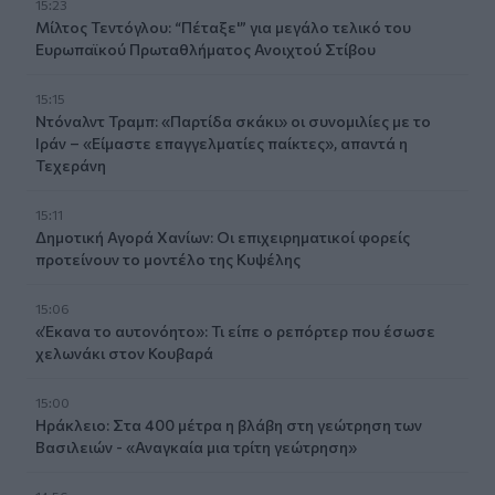
15:23
Μίλτος Τεντόγλου: “Πέταξε'” για μεγάλο τελικό του
Ευρωπαϊκού Πρωταθλήματος Ανοιχτού Στίβου
15:15
Ντόναλντ Τραμπ: «Παρτίδα σκάκι» οι συνομιλίες με το
Ιράν – «Είμαστε επαγγελματίες παίκτες», απαντά η
Τεχεράνη
15:11
Δημοτική Αγορά Χανίων: Οι επιχειρηματικοί φορείς
προτείνουν το μοντέλο της Κυψέλης
15:06
«Έκανα το αυτονόητο»: Τι είπε ο ρεπόρτερ που έσωσε
χελωνάκι στον Κουβαρά
15:00
Ηράκλειο: Στα 400 μέτρα η βλάβη στη γεώτρηση των
Βασιλειών - «Αναγκαία μια τρίτη γεώτρηση»