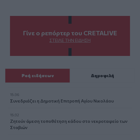
Γίνε ο ρεπόρτερ του CRETALIVE
ΣΤΕΊΛΕ ΤΗΝ ΕΊΔΗΣΗ
Ροή ειδήσεων
Δημοφιλή
15:36
Συνεδριάζει η Δημοτική Επιτροπή Αγίου Νικολάου
15:32
Ζητούν άμεση τοποθέτηση κάδου στο νεκροταφείο των
Σταβιών