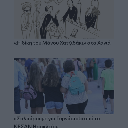
«Η δίκη του Μάνου Χατζιδάκι» στα Χανιά
«Σαλπάρουμε για Γυμνάσιο!» από το
ΚΕΣΑΝ Ηρακλείου