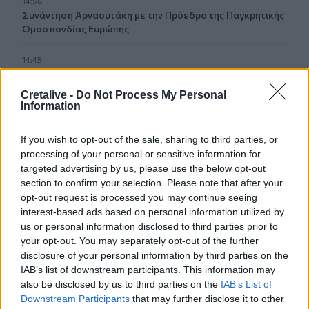
14:56
Συνάντηση Αρναουτάκη με την Πρόεδρο της Παγκρητικής
Ομοσπονδίας Ευρώπης
14:45
Αυγενάκης: Ζητά επανεξέταση του Ειδικού Χωροταξικού
για τη Βιομηχανία και την Εφοδιαστική Αλυσίδα, με
Cretalive -
Do Not Process My Personal
μέριμνα για την Κρήτη
Information
14:38
If you wish to opt-out of the sale, sharing to third parties, or
Νίκος Οικονομόπουλος: Τραγούδησε φορώντας
processing of your personal or sensitive information for
παραδοσιακό κρητικό σαρίκι! (Βίντεο)
targeted advertising by us, please use the below opt-out
section to confirm your selection. Please note that after your
14:35
opt-out request is processed you may continue seeing
SkyImpact Challenge: Οι κορυφαίες ιδέες καινοτομίας για
interest-based ads based on personal information utilized by
το Νέο Διεθνές Αεροδρόμιο Ηρακλείου
us or personal information disclosed to third parties prior to
your opt-out. You may separately opt-out of the further
14:29
disclosure of your personal information by third parties on the
Καραμαλάκης για τα λύματα δίπλα στον Κούλε: «Το
IAB’s list of downstream participants. This information may
ερώτημα είναι εάν υπάρχει ημερομηνία»
also be disclosed by us to third parties on the
IAB’s List of
Downstream Participants
that may further disclose it to other
14:28