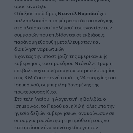
όρος είναι 5,6.
Ο δεξιός πρόεδρος
Ντανιέλ Νομπόα
έχει
πολλαπλασιάσει τα μέτρα εκτάκτου ανάγκης
στο πλαίσιο του "πολέμου" του εναντίον των
συμμοριών που επιδίδονται σε εκβιάσεις,
παράνομη εξόρυξη μεταλλευμάτων και
διακίνηση ναρκωτικών.
Έχοντας την υποστήριξη της αμερικανικής
κυβέρνησης του προέδρου Ντόναλντ Τραμπ,
επέβαλε νυχτερινή απαγόρευση κυκλοφορίας
στις 3 Μαΐου σε εννέα από τις 24 επαρχίες του
Ισημερινού, συμπεριλαμβανομένης της
πρωτεύουσας Κίτο.
Στα τέλη Μαΐου, η Αργεντινή, η Βολιβία, ο
Ισημερινός, το Περού και η Χιλή, όλες υπό την
ηγεσία δεξιών κυβερνήσεων, ανακοίνωσαν σε
υπουργική συνάντηση την πρόθεσή τους να
καταρτίσουν ένα κοινό σχέδιο για τον