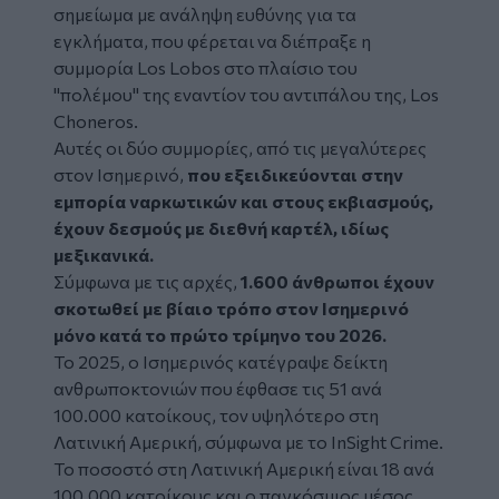
σημείωμα με ανάληψη ευθύνης για τα
εγκλήματα, που φέρεται να διέπραξε η
συμμορία Los Lobos στο πλαίσιο του
"πολέμου" της εναντίον του αντιπάλου της, Los
Choneros.
Αυτές οι δύο συμμορίες, από τις μεγαλύτερες
στον Ισημερινό,
που εξειδικεύονται στην
εμπορία ναρκωτικών και στους εκβιασμούς,
έχουν δεσμούς με διεθνή καρτέλ, ιδίως
μεξικανικά.
Σύμφωνα με τις αρχές,
1.600 άνθρωποι έχουν
σκοτωθεί με βίαιο τρόπο στον Ισημερινό
μόνο κατά το πρώτο τρίμηνο του 2026.
Το 2025, ο Ισημερινός κατέγραψε δείκτη
ανθρωποκτονιών που έφθασε τις 51 ανά
100.000 κατοίκους, τον υψηλότερο στη
Λατινική Αμερική, σύμφωνα με το InSight Crime.
Το ποσοστό στη Λατινική Αμερική είναι 18 ανά
100.000 κατοίκους και ο παγκόσμιος μέσος