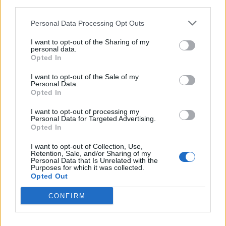
third parties.
Αγκίστρι: Ισραηλινοί τουρίστες επιτέθηκαν σε
διαδηλωτές που φώναζαν υπέρ της Παλαιστίνης (Βίντεο)
Personal Data Processing Opt Outs
I want to opt-out of the Sharing of my
14:18
personal data.
Δήμος Φαιστού: Τιμούν τους πεσόντες στο Τραχήλι
Opted In
Βοριζίων
I want to opt-out of the Sale of my
Personal Data.
14:02
Opted In
Τα μάρμαρα του Παναθηναϊκού Σταδίου θα λάμψουν
ξανά!
I want to opt-out of processing my
Personal Data for Targeted Advertising.
Opted In
13:59
Ολική έκλειψη Ηλίου 2026: Πού θα είναι ορατό το
I want to opt-out of Collection, Use,
εντυπωσιακό φαινόμενο, όλα όσα πρέπει να γνωρίζετε
Retention, Sale, and/or Sharing of my
Personal Data that Is Unrelated with the
Purposes for which it was collected.
13:53
Opted Out
Φυσικό αέριο: Συναγερμός στην Ευρώπη - Χαμηλά τα
αποθέματα ενόψει χειμώνα
CONFIRM
13:49
Βραζιλία: Ποδοσφαιριστής έπεσε στο... κενό