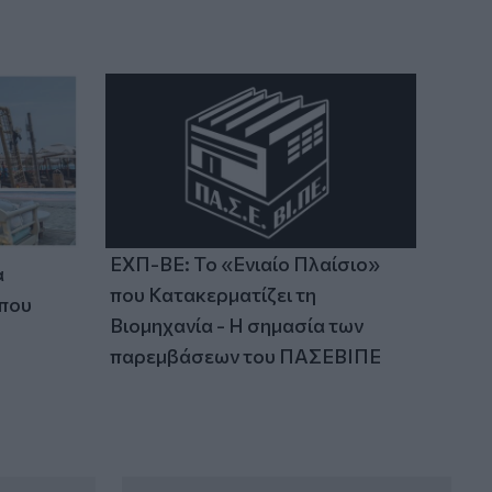
13:00
Τουρισμός για Όλους 2026: Άνοιξε η
πλατφόρμα για τα ΑΦΜ που λήγουν σε
7 ή 8
12:54
Κάλεσα σε σύσκεψη για το πρώην
Λατομείο Ανώπολης
ΕΧΠ-ΒΕ: Το «Ενιαίο Πλαίσιο»
α
που Κατακερματίζει τη
 που
Βιομηχανία - Η σημασία των
παρεμβάσεων του ΠΑΣΕΒΙΠΕ