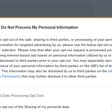
-
Do Not Process My Personal Information
ΙΚΆ TAGS
to opt-out of the sale, sharing to third parties, or processing of your per
formation for targeted advertising by us, please use the below opt-out s
ς
Σπίτι
Έγκυος
r selection. Please note that after your opt-out request is processed y
eing interest-based ads based on personal information utilized by us or
disclosed to third parties prior to your opt-out. You may separately opt-
losure of your personal information by third parties on the IAB’s list of
. This information may also be disclosed by us to third parties on the
IA
ερ του CRETALIVE
Participants
that may further disclose it to other third parties.
ΤΗΝ ΕΊΔΗΣΗ
l Data Processing Opt Outs
o opt-out of the Sharing of my personal data.