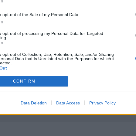
In
υ Ορμούζ δεν σχετίζεται με τις διαπραγματεύσεις Τεχεράνη
Ιταλία: Το θερμότερο καλοκαίρι του αιώνα πλήττει τη χ
ΚΟΣΜΟΣ
13:26
o opt-out of the Sale of my Personal Data.
οιγμα των Στενών του Ορμούζ δεν σχετίζεται με τις διαπρα
Ιταλία: Το θερμότερο καλοκαίρι του
Ιταλία: Το θερμότερο καλοκαίρι
του αιώνα πλήττει τη χώρα με 48
In
βαθμούς Κελσίου
to opt-out of processing my Personal Data for Targeted
ing.
In
o opt-out of Collection, Use, Retention, Sale, and/or Sharing
ύ επώδυνο», λέει ο γιος του
Στις φλόγες δύο διυλιστήρια πετρελαίου στη Ρωσία μετ
ΚΟΣΜΟΣ
12:33
ersonal Data that Is Unrelated with the Purposes for which it
ξαπλωθεί, είναι πολύ επώδυνο», λέει ο γιος του
Στις φλόγες δύο διυλιστήρια πετρελ
Στις φλόγες δύο διυλιστήρια
lected.
πετρελαίου στη Ρωσία μετά από
Out
ουκρανική επίθεση με drones
CONFIRM
Data Deletion
Data Access
Privacy Policy