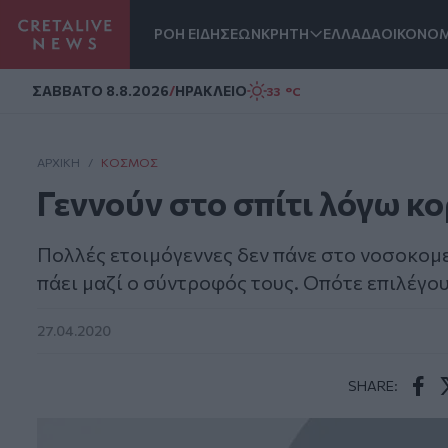
ΡΟΗ ΕΙΔΗΣΕΩΝ
ΚΡΗΤΗ
ΕΛΛΑΔΑ
ΟΙΚΟΝΟΜ
Homepage
ΣAΒΒΑΤΟ 8.8.2026
/
ΗΡΑΚΛΕΙΟ
33 °C
ΑΡΧΙΚΗ
/
ΚΌΣΜΟΣ
Γεννούν στο σπίτι λόγω κ
Πολλές ετοιμόγεννες δεν πάνε στο νοσοκομείο
πάει μαζί ο σύντροφός τους. Οπότε επιλέγου
27.04.2020
SHARE:
Face
T