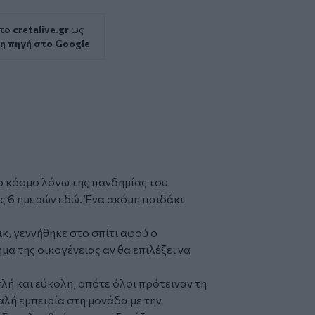
 το
cretalive.gr
ως
η πηγή στο Google
ο κόσμο λόγω της πανδημίας του
ις 6 ημερών εδώ. Ένα ακόμη παιδάκι
κ, γεννήθηκε στο σπίτι αφού ο
 της οικογένειας αν θα επιλέξει να
λή και εύκολη, οπότε όλοι πρότειναν τη
αλή εμπειρία στη μονάδα με την