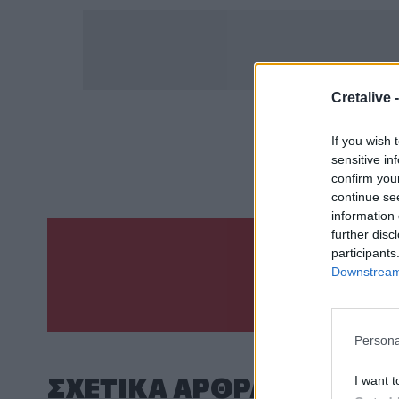
Cretalive 
ΣΧΕΤ
If you wish 
sensitive in
Κορωνοϊό
confirm you
continue se
information 
further disc
participants
Γίνε ο ρεπόρτ
Downstream 
ΣΤΕΊΛΕ 
Persona
ΣΧΕΤΙΚA AΡΘΡΑ
I want t