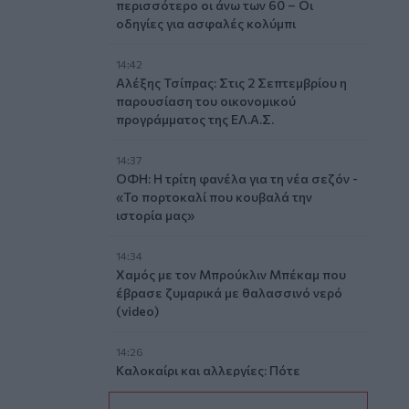
περισσότερο οι άνω των 60 – Οι
οδηγίες για ασφαλές κολύμπι
14:42
Αλέξης Τσίπρας: Στις 2 Σεπτεμβρίου η
παρουσίαση του οικονομικού
προγράμματος της ΕΛ.Α.Σ.
14:37
ΟΦΗ: Η τρίτη φανέλα για τη νέα σεζόν -
«Το πορτοκαλί που κουβαλά την
ιστορία μας»
14:34
Χαμός με τον Μπρούκλιν Μπέκαμ που
έβρασε ζυμαρικά με θαλασσινό νερό
(video)
14:26
Καλοκαίρι και αλλεργίες: Πότε
απαιτείται προσοχή και ποια
συμπτώματα δεν πρέπει να αγνοούμε