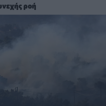
υνεχής ροή