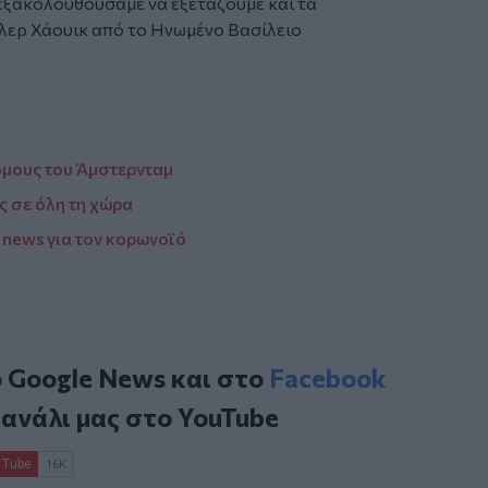
εξακολουθούσαμε να εξετάζουμε και τα
Κλερ Χάουικ από το Ηνωμένο Βασίλειο
μους του Άμστερνταμ
ς σε όλη τη χώρα
 news για τον κορωνοϊό
ο
Google News
και στο
Facebook
κανάλι μας στο
YouTube