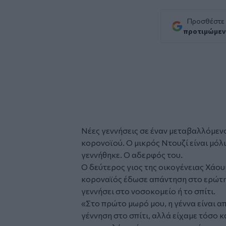
Προσθέστε
προτιμώμεν
Νέες γεννήσεις σε έναν μεταβαλλόμεν
κορονοϊού. Ο μικρός Ντουζί είναι μόλ
γεννήθηκε. Ο αδερφός του.
Ο δεύτερος γιος της οικογένειας Χάουι
κοροναϊός έδωσε απάντηση στο ερώτημα
γεννήσει στο νοσοκομείο ή το σπίτι.
«Στο πρώτο μωρό μου, η γέννα είναι απ
γέννηση στο σπίτι, αλλά είχαμε τόσο κ