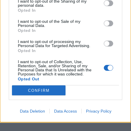
I want to opt-out of the Sharing of my
Ανατριχιαστικό βίντεο από τον σεισμό στην Ιαπωνία: Γ
ΚΟΣΜΟΣ
00:00
personal data.
Ανατριχιαστικό βίντεο από τον σει
Ανατριχιαστικό βίντεο από τον
Opted In
σεισμό στην Ιαπωνία: Γιατροί
προστατεύουν με τα σώματά
I want to opt-out of the Sale of my
Personal Data.
τους ασθενή την ώρα του
Opted In
χειρουργείου
I want to opt-out of processing my
Personal Data for Targeted Advertising.
Opted In
Τραμπ: Ο πόλεμος με το Ιράν "θα τελειώσει σύντομα"
ΚΟΣΜΟΣ
23:54
Τραμπ: Ο πόλεμος με το Ιράν "θα τε
Τραμπ: Ο πόλεμος με το Ιράν "θα
I want to opt-out of Collection, Use,
τελειώσει σύντομα"
Retention, Sale, and/or Sharing of my
Personal Data that Is Unrelated with the
Purposes for which it was collected.
Opted Out
CONFIRM
Οι «μαύρες χήρες» της Ρωσίας: Παντρεύονται νεοσύλλε
ΚΟΣΜΟΣ
23:32
Οι «μαύρες χήρες» της Ρωσίας: Παν
Οι «μαύρες χήρες» της Ρωσίας:
Παντρεύονται νεοσύλλεκτους
πριν μεταβούν στο μέτωπο για
Data Deletion
Data Access
Privacy Policy
να εισπράξουν τις «παχυλές»
αποζημιώσεις