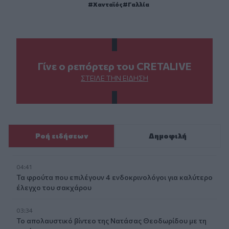
Χανταϊός
Γαλλία
Γίνε ο ρεπόρτερ του CRETALIVE
ΣΤΕΊΛΕ ΤΗΝ ΕΊΔΗΣΗ
Ροή ειδήσεων
Δημοφιλή
04:41
Τα φρούτα που επιλέγουν 4 ενδοκρινολόγοι για καλύτερο
έλεγχο του σακχάρου
03:34
Το απολαυστικό βίντεο της Νατάσας Θεοδωρίδου με τη