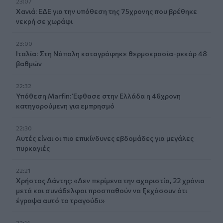
23:07
Χανιά: ΕΔΕ για την υπόθεση της 75χρονης που βρέθηκε
νεκρή σε χωράφι
23:00
Ιταλία: Στη Νάπολη καταγράφηκε θερμοκρασία-ρεκόρ 48
βαθμών
22:32
Υπόθεση Marfin: Έφθασε στην Ελλάδα η 46χρονη
κατηγορούμενη για εμπρησμό
22:30
Αυτές είναι οι πιο επικίνδυνες εβδομάδες για μεγάλες
πυρκαγιές
22:21
Χρήστος Δάντης: «Δεν περίμενα την αχαριστία, 22 χρόνια
μετά και συνάδελφοι προσπαθούν να ξεχάσουν ότι
έγραψα αυτό το τραγούδι»
22:14