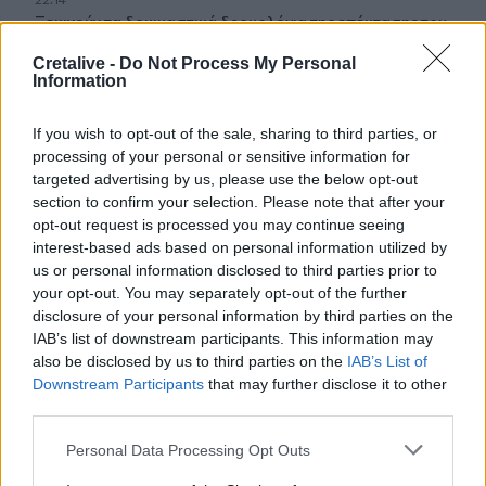
Ξεκινούν τα δοκιμαστικά δρομολόγια της επέκτασης του
Μετρό Θεσσαλονίκης
Cretalive -
Do Not Process My Personal
Information
22:05
Τζόκερ: Αυτοί είναι οι τυχεροί αριθμοί που κερδίζουν
If you wish to opt-out of the sale, sharing to third parties, or
πάνω από 2 εκατ. ευρώ
processing of your personal or sensitive information for
targeted advertising by us, please use the below opt-out
21:56
section to confirm your selection. Please note that after your
Συρία: Βόμβα εξερράγη σε λεωφορείο κοντά στη
opt-out request is processed you may continue seeing
Δαμασκό – Τουλάχιστον 2 νεκροί και 13 τραυματίες
interest-based ads based on personal information utilized by
us or personal information disclosed to third parties prior to
your opt-out. You may separately opt-out of the further
ΠΕΡΙΣΣΟΤΕΡΑ
disclosure of your personal information by third parties on the
IAB’s list of downstream participants. This information may
also be disclosed by us to third parties on the
IAB’s List of
Downstream Participants
that may further disclose it to other
third parties.
ΣΧΕΤΙΚA AΡΘΡΑ
Personal Data Processing Opt Outs