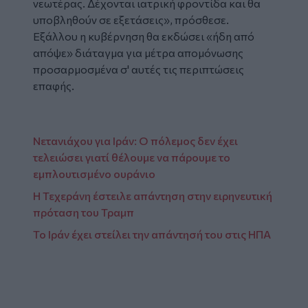
νεωτέρας. Δέχονται ιατρική φροντίδα και θα
υποβληθούν σε εξετάσεις», πρόσθεσε.
Εξάλλου η κυβέρνηση θα εκδώσει «ήδη από
απόψε» διάταγμα για μέτρα απομόνωσης
προσαρμοσμένα σ' αυτές τις περιπτώσεις
επαφής.
Νετανιάχου για Ιράν: Ο πόλεμος δεν έχει
τελειώσει γιατί θέλουμε να πάρουμε το
εμπλουτισμένο ουράνιο
Η Τεχεράνη έστειλε απάντηση στην ειρηνευτική
πρόταση του Τραμπ
Το Ιράν έχει στείλει την απάντησή του στις ΗΠΑ