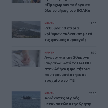
«Προχωρούν τα έργα σε
όλο το μήκος του ΒΟΑΚ»
ΚΡΗΤΗ
19:23
Ρέθυμνο: 19 κτίρια
κρίθηκαν «κόκκινα» μετά
τις φονικές πυρκαγιές
ΚΡΗΤΗ
18:32
Αγωνία για την 20χρονη
Ραφαέλα: Από το ΠΑΓΝΗ
στην Αθήνα η φοιτήτρια
που τραυματίστηκε σε
τροχαίο στο ΙΤΕ
ΚΡΗΤΗ
21:26
Αδιάκοπες οι ροές
μεταναστών στην Κρήτη: