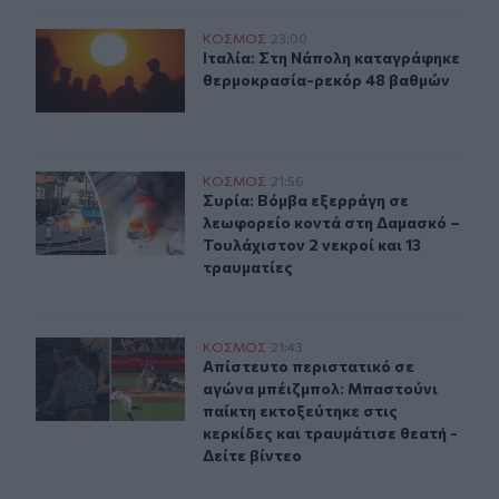
Ιταλία: Στη Νάπολη καταγράφηκε θερμοκρασία-ρεκόρ 
ΚΟΣΜΟΣ
23:00
Ιταλία: Στη Νάπολη καταγράφηκε 
Ιταλία: Στη Νάπολη καταγράφηκε
θερμοκρασία-ρεκόρ 48 βαθμών
Συρία: Βόμβα εξερράγη σε λεωφορείο κοντά στη Δαμασκό
ΚΟΣΜΟΣ
21:56
Συρία: Βόμβα εξερράγη σε λεωφορεί
Συρία: Βόμβα εξερράγη σε
λεωφορείο κοντά στη Δαμασκό –
Τουλάχιστον 2 νεκροί και 13
τραυματίες
Απίστευτο περιστατικό σε αγώνα μπέιζμπολ: Μπαστούνι 
ΚΟΣΜΟΣ
21:43
Απίστευτο περιστατικό σε αγώνα μπ
Απίστευτο περιστατικό σε
αγώνα μπέιζμπολ: Μπαστούνι
παίκτη εκτοξεύτηκε στις
κερκίδες και τραυμάτισε θεατή -
Δείτε βίντεο