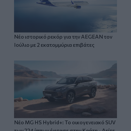
Νέο ιστορικό ρεκόρ για την AEGEAN τον
Ιούλιο με 2 εκατομμύρια επιβάτες
Νέο MG HS Hybrid+: Το οικογενειακό SUV
των 224 ίππων έφτασε στην Κρήτη - Δείτε