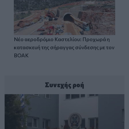
Νέο αεροδρόμιο Καστελίου: Προχωρά η
κατασκευή της σήραγγας σύνδεσης με τον
ΒΟΑΚ
Συνεχής ροή