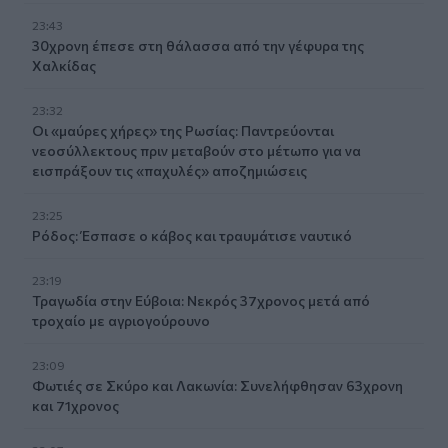
23:43
30χρονη έπεσε στη θάλασσα από την γέφυρα της
Χαλκίδας
23:32
Οι «μαύρες χήρες» της Ρωσίας: Παντρεύονται
νεοσύλλεκτους πριν μεταβούν στο μέτωπο για να
εισπράξουν τις «παχυλές» αποζημιώσεις
23:25
Ρόδος: Έσπασε ο κάβος και τραυμάτισε ναυτικό
23:19
Τραγωδία στην Εύβοια: Νεκρός 37χρονος μετά από
τροχαίο με αγριογούρουνο
23:09
Φωτιές σε Σκύρο και Λακωνία: Συνελήφθησαν 63χρονη
και 71χρονος