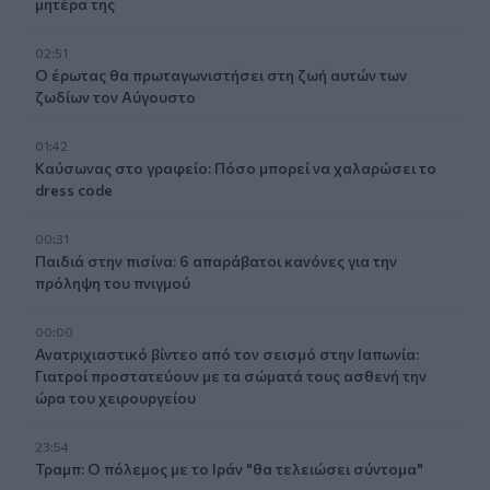
μητέρα της
02:51
Ο έρωτας θα πρωταγωνιστήσει στη ζωή αυτών των
ζωδίων τον Αύγουστο
01:42
Καύσωνας στο γραφείο: Πόσο μπορεί να χαλαρώσει το
dress code
00:31
Παιδιά στην πισίνα: 6 απαράβατοι κανόνες για την
πρόληψη του πνιγμού
00:00
Ανατριχιαστικό βίντεο από τον σεισμό στην Ιαπωνία:
Γιατροί προστατεύουν με τα σώματά τους ασθενή την
ώρα του χειρουργείου
23:54
Τραμπ: Ο πόλεμος με το Ιράν "θα τελειώσει σύντομα"