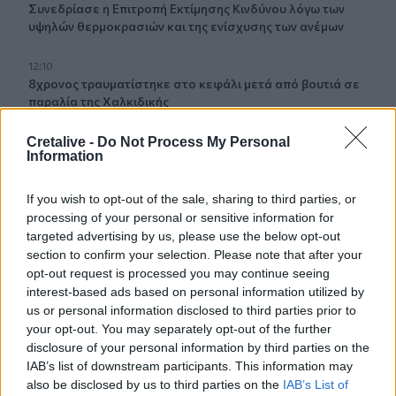
Συνεδρίασε η Επιτροπή Εκτίμησης Κινδύνου λόγω των
υψηλών θερμοκρασιών και της ενίσχυσης των ανέμων
12:10
8χρονος τραυματίστηκε στο κεφάλι μετά από βουτιά σε
παραλία της Χαλκιδικής
Cretalive -
Do Not Process My Personal
12:05
Information
Μυστράς: Με ψυχολογικά προβλήματα ο 55χρονος που
έκρυψε τον νεκρό πατέρα του σε καταψύκτη
If you wish to opt-out of the sale, sharing to third parties, or
12:05
processing of your personal or sensitive information for
Κρήτη: Στην εισαγγελία ο φάκελος για τον τουρίστα με τις
targeted advertising by us, please use the below opt-out
ανήθικες προτάσεις - Τι λέει η ΕΛ.ΑΣ για τη 10χρονη
section to confirm your selection. Please note that after your
opt-out request is processed you may continue seeing
interest-based ads based on personal information utilized by
11:56
«Η θάλασσα βάφτηκε καφέ»: Δυσοσμία και λύματα μια
us or personal information disclosed to third parties prior to
"ανάσα" από το Κούλε (photos)
your opt-out. You may separately opt-out of the further
disclosure of your personal information by third parties on the
IAB’s list of downstream participants. This information may
11:54
Φωτιά σε κτίριο στην Κουμουνδούρου: Πυροσβέστες
also be disclosed by us to third parties on the
IAB’s List of