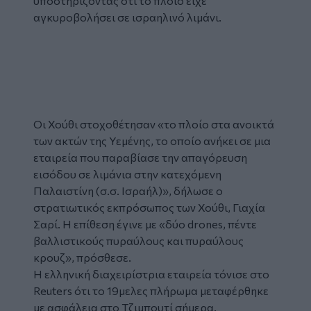
υποστηρίζοντας ότι το πλοίο είχε
αγκυροβολήσει σε ισραηλινό λιμάνι.
Tweet
URL
Οι Χούθι στοχοθέτησαν «το πλοίο στα ανοικτά
των ακτών της Υεμένης, το οποίο ανήκει σε μια
εταιρεία που παραβίασε την απαγόρευση
εισόδου σε λιμάνια στην κατεχόμενη
Παλαιστίνη (σ.σ. Ισραήλ)», δήλωσε ο
στρατιωτικός εκπρόσωπος των Χούθι, Γιαχία
Σαρί. Η επίθεση έγινε με «δύο drones, πέντε
βαλλιστικούς πυραύλους και πυραύλους
κρουζ», πρόσθεσε.
Η ελληνική διαχειρίστρια εταιρεία τόνισε στο
Reuters ότι το 19μελες πλήρωμα μεταφέρθηκε
με ασφάλεια στο Τζιμπουτί σήμερα.