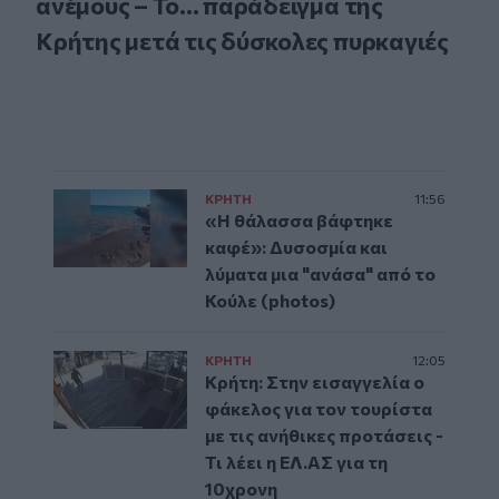
ανέμους – Το... παράδειγμα της
Κρήτης μετά τις δύσκολες πυρκαγιές
ΚΡΗΤΗ
11:56
«Η θάλασσα βάφτηκε
καφέ»: Δυσοσμία και
λύματα μια "ανάσα" από το
Κούλε (photos)
ΚΡΗΤΗ
12:05
Κρήτη: Στην εισαγγελία ο
φάκελος για τον τουρίστα
με τις ανήθικες προτάσεις -
Τι λέει η ΕΛ.ΑΣ για τη
10χρονη