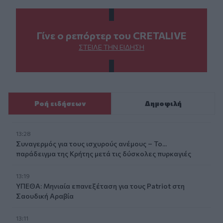
Γίνε ο ρεπόρτερ του CRETALIVE
ΣΤΕΊΛΕ ΤΗΝ ΕΊΔΗΣΗ
Ροή ειδήσεων
Δημοφιλή
13:28
Συναγερμός για τους ισχυρούς ανέμους – Το...
παράδειγμα της Κρήτης μετά τις δύσκολες πυρκαγιές
13:19
ΥΠΕΘΑ: Μηνιαία επανεξέταση για τους Patriot στη
Σαουδική Αραβία
13:11