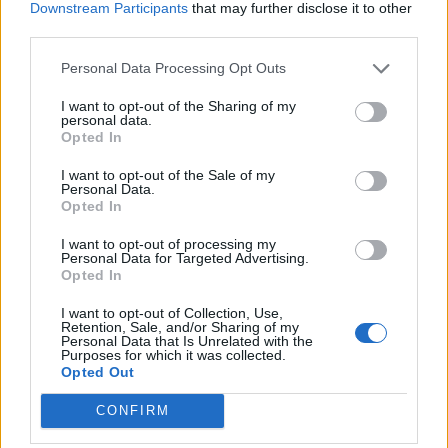
απεγκλώβισαν άτομο
Downstream Participants
that may further disclose it to other
third parties.
11:51
Personal Data Processing Opt Outs
Στις Βρύσες το 2ο Φεστιβάλ Κρηνών με Μαρία Κώτη
Κωστή Αβυσσινό
I want to opt-out of the Sharing of my
personal data.
Opted In
ΠΕΡΙΣΣΟΤΕΡΑ
I want to opt-out of the Sale of my
Personal Data.
Opted In
I want to opt-out of processing my
Personal Data for Targeted Advertising.
Opted In
ΣΧΕΤΙΚA AΡΘΡΑ
I want to opt-out of Collection, Use,
Retention, Sale, and/or Sharing of my
Personal Data that Is Unrelated with the
Τζο Μπάιντεν: «Ο καρκίνος έχει εξαπλωθεί, είναι πολύ ε
ΚΟΣΜΟΣ
12:42
Purposes for which it was collected.
Τζο Μπάιντεν: «Ο καρκίνος έχει εξα
Τζο Μπάιντεν: «Ο καρκίνος έχει
Opted Out
εξαπλωθεί, είναι πολύ
επώδυνο», λέει ο γιος του
CONFIRM