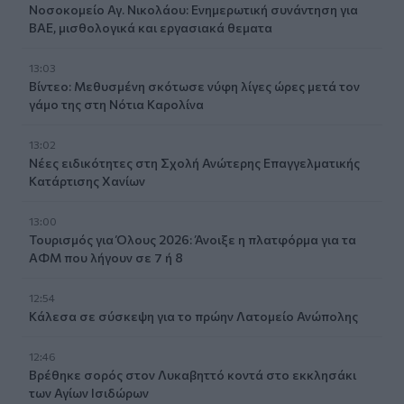
Νοσοκομείο Αγ. Νικολάου: Ενημερωτική συνάντηση για
ΒΑΕ, μισθολογικά και εργασιακά θεματα
13:03
Βίντεο: Μεθυσμένη σκότωσε νύφη λίγες ώρες μετά τον
γάμο της στη Νότια Καρολίνα
13:02
Νέες ειδικότητες στη Σχολή Ανώτερης Επαγγελματικής
Κατάρτισης Χανίων
13:00
Τουρισμός για Όλους 2026: Άνοιξε η πλατφόρμα για τα
ΑΦΜ που λήγουν σε 7 ή 8
12:54
Κάλεσα σε σύσκεψη για το πρώην Λατομείο Ανώπολης
12:46
Βρέθηκε σορός στον Λυκαβηττό κοντά στο εκκλησάκι
των Αγίων Ισιδώρων