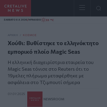
Homepage
/
33 °C
ΣAΒΒΑΤΟ 8.8.2026
ΗΡΑΚΛΕΙΟ
ΑΡΧΙΚΗ
/
ΚΌΣΜΟΣ
Χούθι: Βυθίστηκε το ελληνόκτητο
εμπορικό πλοίο Magic Seas
Η ελληνική διαχειρίστρια εταιρεία του
Magic Seas τόνισε στο Reuters ότι το
19μελες πλήρωμα μεταφέρθηκε με
ασφάλεια στο Τζιμπουτί σήμερα
07.07.2025
NEWSROOM