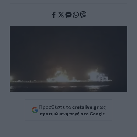
Facebook
Twitter
Messenger
Whatsapp
Viber
Προσθέστε το
cretalive.gr
ως
προτιμώμενη πηγή στο Google