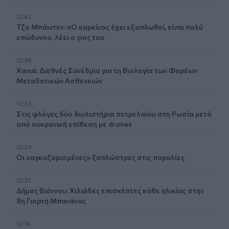
12:42
Τζο Μπάιντεν: «Ο καρκίνος έχει εξαπλωθεί, είναι πολύ
επώδυνο», λέει ο γιος του
12:38
Χανιά: Διεθνές Συνέδριο για τη Βιολογία των Φορέων
Μεταδοτικών Ασθενειών
12:33
Στις φλόγες δύο διυλιστήρια πετρελαίου στη Ρωσία μετά
από ουκρανική επίθεση με drones
12:29
Οι «αγκαζαρισμένες» ξαπλώστρες στις παραλίες
12:21
Δήμος Βιάννου: Χιλιάδες επισκέπτες κάθε ηλικίας στην
8η Γιορτή Μπανάνας
12:14