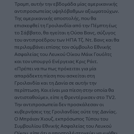
Τραμπ, αυτήν την εβδομάδα μίας αμερικανικής
αντιπροσωπείας υψηλόβαθμων αξιωματούχων.
Της αμερικανικής αποστολής, που θα
επισκεφθεί τη Γροιλανδία από την Πέμπτη έως
το Σάββατο, θα ηγείται η Ούσα Βανς, σύζυγος
του αντιπροέδρου των ΗΠΑ Τζ. Ντ. Βανς και θα
περιλαμβάνει επίσης τον σύμβουλο Εθνικής
Ασφαλείας του Λευκού Οίκου Μάικ Γουόλτς
και τον υπουργό Ενέργειας Κρις Ράιτ.
«Πρέπει να πω πως πρόκειται για μία
απαράδεκτη πίεση που ασκείται στη
Γροιλανδία και τη Δανία σε αυτήν την
περίπτωση. Και είναι μια πίεση στην οποία θα
αντισταθούμε», είπε η Φρεντέρικσεν στο TV2.
Την αντιπροσωπεία δεν προσκάλεσαν οι
κυβερνήσεις της Γροιλανδίας ούτε της Δανίας.
Ο Μπράιαν Χιουζ, εκπρόσωπος Τύπου του
Συμβουλίου Εθνικής Ασφαλείας του Λευκού
Οίκου, είπε ότι η αποστολή στοχεύει να «μάθει