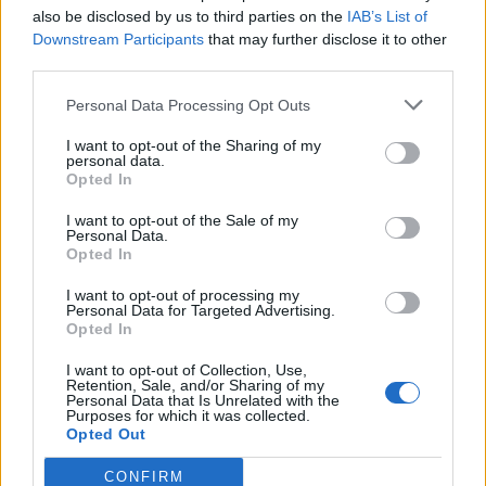
also be disclosed by us to third parties on the
IAB’s List of
Downstream Participants
that may further disclose it to other
15:40
third parties.
«Του χρόνου σχεδιάζουμε να επιστρέψουμε στην
Κρήτη», μετά τη φωτιά στο νότιο Ρέθυμνο
Personal Data Processing Opt Outs
15:38
I want to opt-out of the Sharing of my
Θερινές εκπτώσεις: Χαμηλότερος ο τζίρος – Αυξημένες
personal data.
οι πιέσεις από το ηλεκτρονικό εμπόριο
Opted In
I want to opt-out of the Sale of my
Personal Data.
ΠΕΡΙΣΣΟΤΕΡΑ
Opted In
I want to opt-out of processing my
Personal Data for Targeted Advertising.
Opted In
I want to opt-out of Collection, Use,
Retention, Sale, and/or Sharing of my
ΣΧΕΤΙΚA AΡΘΡΑ
Personal Data that Is Unrelated with the
Purposes for which it was collected.
Opted Out
Η Τεχνητή Νοημοσύνη «αλλάζει» τον εγκέφαλό μας
ΚΟΣΜΟΣ
17:38
Η Τεχνητή Νοημοσύνη «αλλάζει» το
Η Τεχνητή Νοημοσύνη «αλλάζει»
CONFIRM