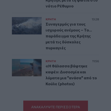
νότιο Ρέθυμνο
ΚΡΗΤΗ
13:28
Συναγερμός για τους
ισχυρούς ανέμους – Το...
παράδειγμα της Κρήτης
μετά τις δύσκολες
πυρκαγιές
ΚΡΗΤΗ
11:56
«Η θάλασσα βάφτηκε
καφέ»: Δυσοσμία και
λύματα μια "ανάσα" από το
Κούλε (photos)
ΑΝΑΚΑΛΥΨΤΕ ΠΕΡΙΣΣΟΤΕΡΑ