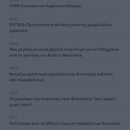
ΟΦΗ: Έκλεισε τον Λορέντσο Ντίκμαν
18:21
ΕΛΓΕΚΑ: Προληπτική ανάκληση γνωστής μαρμελάδας
φράουλα
18:05
Μια μεγάλη μουσική βραδιά στην Αλφά για τα 100 χρόνια
από τη γέννηση του Κώστα Μουντάκη
18:04
Νεκρή μεγαλόσωμη αρκούδα στην Καστοριά, πιθανόν
από πυροβολισμό
17:59
Το μαρτύριο της σταγόνας στην Φορτέτσα: Τρεις μέρες
χωρίς νερό!
17:51
Πεζοπορία από τη Μίλατο έως την παραλία των Ανωγείων