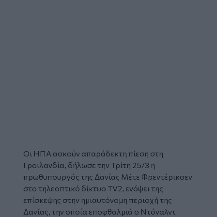
Oι ΗΠΑ ασκούν απαράδεκτη πίεση στη
Γροιλανδία
, δήλωσε την Τρίτη 25/3 η
πρωθυπουργός της
Δανίας
Μέτε Φρεντέρικσεν
στο τηλεοπτικό δίκτυο TV2, ενόψει της
επίσκεψης στην ημιαυτόνομη περιοχή της
Δανίας, την οποία εποφθαλμιά ο Ντόναλντ