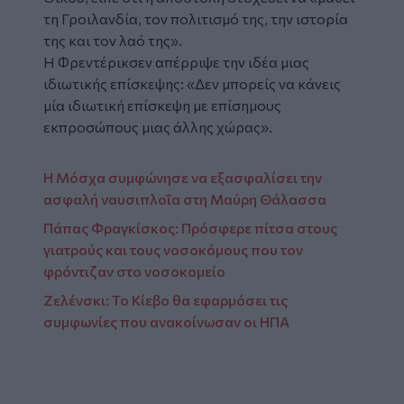
τη Γροιλανδία, τον πολιτισμό της, την ιστορία
της και τον λαό της».
Η Φρεντέρικσεν απέρριψε την ιδέα μιας
ιδιωτικής επίσκεψης: «Δεν μπορείς να κάνεις
μία ιδιωτική επίσκεψη με επίσημους
εκπροσώπους μιας άλλης χώρας».
Η Μόσχα συμφώνησε να εξασφαλίσει την
ασφαλή ναυσιπλοΐα στη Μαύρη Θάλασσα
Πάπας Φραγκίσκος: Πρόσφερε πίτσα στους
γιατρούς και τους νοσοκόμους που τον
φρόντιζαν στο νοσοκομείο
Ζελένσκι: Το Κίεβο θα εφαρμόσει τις
συμφωνίες που ανακοίνωσαν οι ΗΠΑ