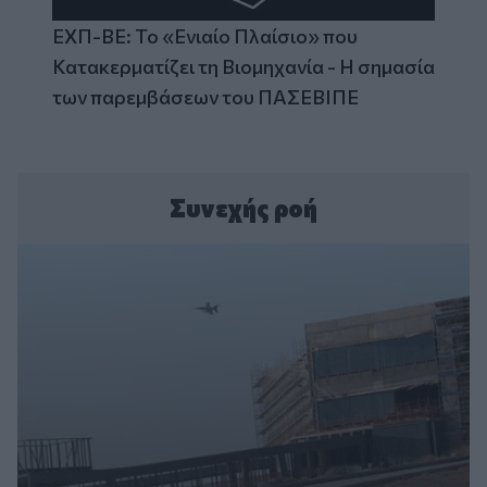
ΕΧΠ-ΒΕ: Το «Ενιαίο Πλαίσιο» που
Κατακερματίζει τη Βιομηχανία - Η σημασία
των παρεμβάσεων του ΠΑΣΕΒΙΠΕ
Συνεχής ροή