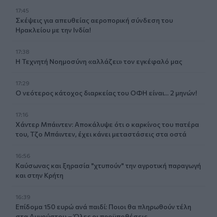
17:45
Σκέψεις για απευθείας αεροπορική σύνδεση του
Ηρακλείου με την Ινδία!
17:38
Η Τεχνητή Νοημοσύνη «αλλάζει» τον εγκέφαλό μας
17:29
Ο νεότερος κάτοχος διαρκείας του ΟΦΗ είναι... 2 μηνών!
17:16
Χάντερ Μπάιντεν: Αποκάλυψε ότι ο καρκίνος του πατέρα
του, Τζο Μπάιντεν, έχει κάνει μεταστάσεις στα οστά
16:56
Καύσωνας και ξηρασία "χτυπούν" την αγροτική παραγωγή
και στην Κρήτη
16:39
Επίδομα 150 ευρώ ανά παιδί: Ποιοι θα πληρωθούν τέλη
στα Αυγούστου – Όλες οι προϋποθέσεις