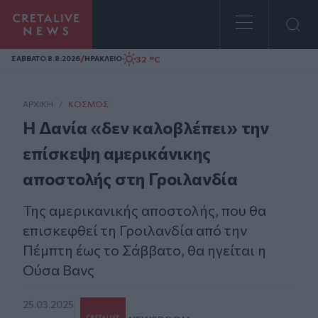
Homepage
/
32 °C
ΣAΒΒΑΤΟ 8.8.2026
ΗΡΑΚΛΕΙΟ
ΑΡΧΙΚΗ
/
ΚΌΣΜΟΣ
Η Δανία «δεν καλοβλέπει» την
επίσκεψη αμερικάνικης
αποστολής στη Γροιλανδία
Της αμερικανικής αποστολής, που θα
επισκεφθεί τη Γροιλανδία από την
Πέμπτη έως το Σάββατο, θα ηγείται η
Ούσα Βανς
25.03.2025