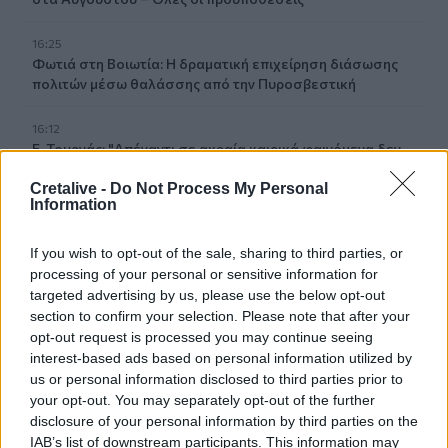
16:25
Φωτιά στη Βοιωτία: Η δραματική επιχείρηση διάσωσης
πολιτών μέσω θαλάσσης από την Πυροσβεστική
16:12
Ε. Τουρνάς: "Απέναντι σε ακραία καιρικά φαινόμενα δεν
υπάρχουν περιθώρια εφησυχασμού"
Cretalive -
Do Not Process My Personal
Information
15:57
Φωτιά σε χαμηλή βλάστηση στη Σίνδο - Σηκώθηκε
ελικόπτερο
If you wish to opt-out of the sale, sharing to third parties, or
processing of your personal or sensitive information for
targeted advertising by us, please use the below opt-out
15:54
section to confirm your selection. Please note that after your
Αττικόν: Εκτός λειτουργίας και οι δύο αξονικοί
opt-out request is processed you may continue seeing
τομογράφοι
interest-based ads based on personal information utilized by
us or personal information disclosed to third parties prior to
15:48
your opt-out. You may separately opt-out of the further
Ταϊλάνδη: Στους 9 οι νεκροί μετά τον θάνατο ενός
disclosure of your personal information by third parties on the
12χρονου κοριτσιού στην επίθεση με πυροβολισμούς σε
IAB’s list of downstream participants. This information may
σχολείο