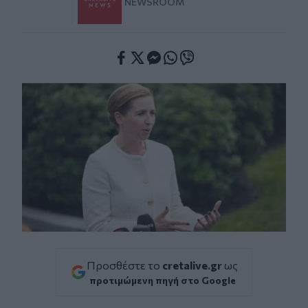
NEWSROOM
Facebook
Twitter
Messenger
Whatsapp
Viber
Προσθέστε το
cretalive.gr
ως
προτιμώμενη πηγή στο Google