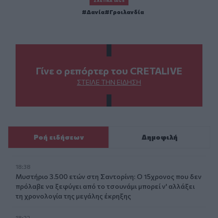
ΣΧΕΤΙΚΆ TAGS
Δανία
Γροιλανδία
Γίνε ο ρεπόρτερ του CRETALIVE
ΣΤΕΊΛΕ ΤΗΝ ΕΊΔΗΣΗ
Ροή ειδήσεων
Δημοφιλή
18:38
Μυστήριο 3.500 ετών στη Σαντορίνη: Ο 15χρονος που δεν
πρόλαβε να ξεφύγει από το τσουνάμι μπορεί ν' αλλάξει
τη χρονολογία της μεγάλης έκρηξης
18:22