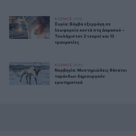
όρ 48 βαθμών
Συρία: Βόμβα εξερράγη σε λεωφορείο κοντά στη Δαμασκό
ΚΟΣΜΟΣ
21:56
ε θερμοκρασία-ρεκόρ 48 βαθμών
Συρία: Βόμβα εξερράγη σε λεωφορεί
Συρία: Βόμβα εξερράγη σε
λεωφορείο κοντά στη Δαμασκό –
Τουλάχιστον 2 νεκροί και 13
τραυματίες
 αμάχων σε Ουκρανία και Ρωσία
Νορβηγία: Μυστηριώδεις θάνατοι ταράνδων δημιουργο
ΚΟΣΜΟΣ
20:42
των επιθέσεων κατά αμάχων σε Ουκρανία και Ρωσία
Νορβηγία: Μυστηριώδεις θάνατοι 
Νορβηγία: Μυστηριώδεις θάνατοι
ταράνδων δημιουργούν
ερωτηματικά