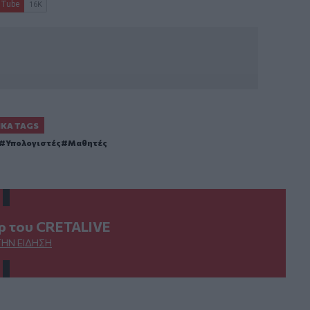
ΙΚΆ TAGS
Υπολογιστές
Μαθητές
ερ του CRETALIVE
ΤΗΝ ΕΊΔΗΣΗ