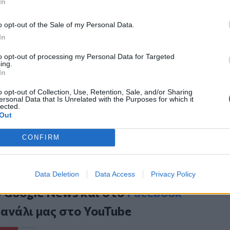
In
οδήγηση των εκπαιδευτικών.
o opt-out of the Sale of my Personal Data.
κό διάταγμα για τη διάλυση του
In
to opt-out of processing my Personal Data for Targeted
ing.
διαδηλώσεις και επεισόδια
In
ας: 26χρονος που βιάστηκε από τη
o opt-out of Collection, Use, Retention, Sale, and/or Sharing
είναι παιδί του
ersonal Data that Is Unrelated with the Purposes for which it
lected.
Out
CONFIRM
Data Deletion
Data Access
Privacy Policy
ο
Google News
και στο
Facebook
κανάλι μας στο
YouTube