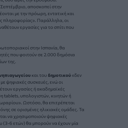
ν Σεπτέμβριο, αποσκοπεί στην
ονται με την πρόωρη, εντατική και
ης πληροφορίας». Παράλληλα, οι
ναθέτουν εργασίες για το σπίτι που
ρωτοποριακοί στην Ισπανία, θα
τές που φοιτούν σε 2.000 δημόσια
ίων της.
νηπιαγωγείου
και του
δημοτικού
«δεν
 με ψηφιακές συσκευές, ενώ οι
θέτουν εργασίες ή ακαδημαϊκές
 tablets, υπολογιστών, κινητών ή
ωραρίου». Ωστόσο, θα επιτρέπεται
όνης σε ορισμένες ηλικιακές ομάδες. Τα
εται να χρησιμοποιούν ψηφιακές
υ (3-6 ετών) θα μπορούν να έχουν μία