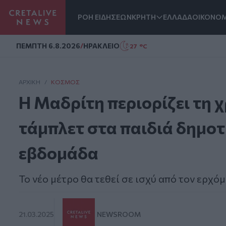
ΡΟΗ ΕΙΔΗΣΕΩΝ
ΚΡΗΤΗ
ΕΛΛΑΔΑ
ΟΙΚΟΝΟΜ
Homepage
ΠΕΜΠΤΗ 6.8.2026
/
ΗΡΑΚΛΕΙΟ
27 °C
ΑΡΧΙΚΗ
/
ΚΌΣΜΟΣ
Η Μαδρίτη περιορίζει τη 
τάμπλετ στα παιδιά δημοτ
εβδομάδα
Το νέο μέτρο θα τεθεί σε ισχύ από τον ερχό
21.03.2025
NEWSROOM