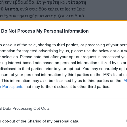
ή την εβδομάδα. Στην
τρίτη
και
τέταρτη
90 λεπτά,
ενώ στις δύο τελευταίες τάξεις
α έχουν την ευχέρεια να ορίζουν τα δικά
αιδευτικές ανάγκες θα εξαιρούνται από
-
Do Not Process My Personal Information
για την υπερβολική έκθεση των παιδιών
σπανία, όπως και σε άλλες χώρες. Η
to opt-out of the sale, sharing to third parties, or processing of your per
οετοιμάζει νομοσχέδιο που θα αυξήσει
formation for targeted advertising by us, please use the below opt-out s
υργία
λογαριασμού στα μέσα
r selection. Please note that after your opt-out request is processed y
eing interest-based ads based on personal information utilized by us or
16 έτη,
ενώ σχεδιάζει να υποχρεώσει τις
disclosed to third parties prior to your opt-out. You may separately opt-
ν συστήματα επαλήθευσης ηλικίας.
losure of your personal information by third parties on the IAB’s list of
ση γονικών ελέγχων στα smartphones,
. This information may also be disclosed by us to third parties on the
IA
τείας για την εκπαίδευση παιδιών και
Participants
that may further disclose it to other third parties.
τύων.
ες έχουν ήδη επιβάλει περιορισμούς στη
l Data Processing Opt Outs
είο Παιδείας εξετάζει την πλήρη
ς νηπιαγωγείου και δημοτικού, ενώ στη
o opt-out of the Sharing of my personal data.
υς θα επιτρέπεται μόνο για