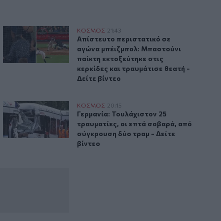
 – Τουλάχιστον 2 νεκροί και 13 τραυματίες
Απίστευτο περιστατικό σε αγώνα μπέιζμπολ: Μπαστούνι παίκ
ΚΟΣΜΟΣ
21:43
ο κοντά στη Δαμασκό – Τουλάχιστον 2 νεκροί και 13 τραυμα
Απίστευτο περιστατικό σε αγώνα μπέιζμ
Απίστευτο περιστατικό σε
αγώνα μπέιζμπολ: Μπαστούνι
παίκτη εκτοξεύτηκε στις
κερκίδες και τραυμάτισε θεατή -
Δείτε βίντεο
ύν ερωτηματικά
Γερμανία: Τουλάχιστον 25 τραυματίες, οι επτά σοβαρά, από
ΚΟΣΜΟΣ
20:15
ταράνδων δημιουργούν ερωτηματικά
Γερμανία: Τουλάχιστον 25 τραυματίες, 
Γερμανία: Τουλάχιστον 25
τραυματίες, οι επτά σοβαρά, από
σύγκρουση δύο τραμ - Δείτε
βίντεο