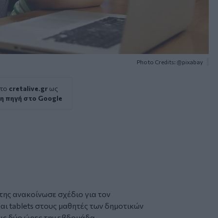
Photo Credits: @pixabay
 το
cretalive.gr
ως
η πηγή στο Google
της
ανακοίνωσε σχέδιο για τον
αι tablets στους
μαθητές
των δημοτικών
τις δύο ώρες την εβδομάδα.