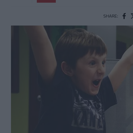
SHARE:
Face
T