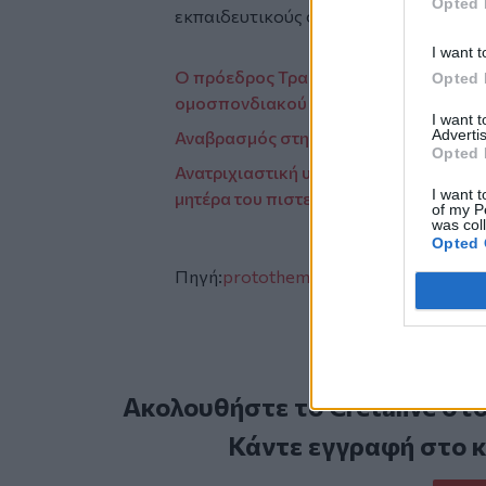
Opted 
εκπαιδευτικούς σκοπούς υπό την καθ
I want t
Ο πρόεδρος Τραμπ υπέγραψε εκτελεστι
Opted 
ομοσπονδιακού υπουργείου Παιδείας
I want 
Advertis
Αναβρασμός στην Τουρκία με μεγάλες 
Opted 
Ανατριχιαστική υπόθεση στο Λας Βέγκ
I want t
μητέρα του πιστεύει ότι ο αδερφός του 
of my P
was col
Opted 
Πηγή:
protothema.gr
Ακολουθήστε το Cretalive στ
Κάντε εγγραφή στο 