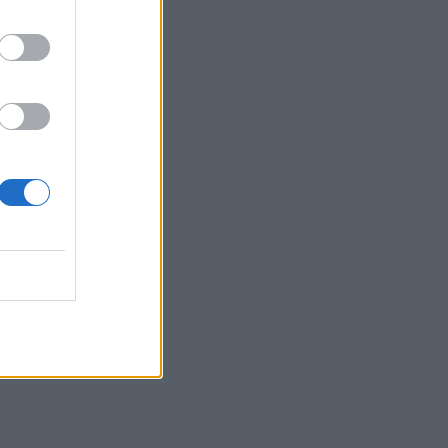
21:14
ΟΦΗ: Μεγάλο προβάδισμα πρόκρισης
για την ΤΣΣΚΑ Σόφιας
21:07
Καιρός: Βοριάδες και ζέστη την
Παρασκευή (07/08) στην Κρήτη
21:07
Γιατί δεν έσωσα το κουτάβι: Τι
αναφέρει ο ερευνητής που κατέγραφε
τη συμβίωση του μικρού σκυλιού με
αγέλη λύκων
21:00
Χανιά: Τραγούδια που κουβαλούν
ιστορίες και αναμνήσεις στο
Αρχαιολογικό Μουσείο
20:49