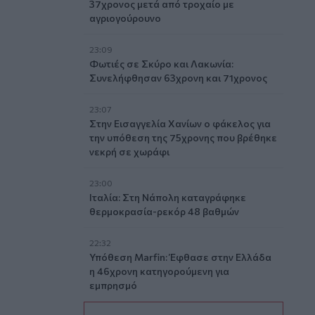
37χρονος μετά από τροχαίο με
αγριογούρουνο
23:09
Φωτιές σε Σκύρο και Λακωνία:
Συνελήφθησαν 63χρονη και 71χρονος
23:07
Στην Εισαγγελία Χανίων ο φάκελος για
την υπόθεση της 75χρονης που βρέθηκε
νεκρή σε χωράφι
23:00
Ιταλία: Στη Νάπολη καταγράφηκε
θερμοκρασία-ρεκόρ 48 βαθμών
22:32
Υπόθεση Marfin: Έφθασε στην Ελλάδα
η 46χρονη κατηγορούμενη για
εμπρησμό