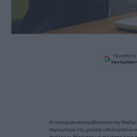
Προσθέστε
προτιμώμεν
Η περιφερειακή κυβέρνηση της
Μαδρί
περιορισμό της χρήσης
υπολογιστών
κ
σχολείων, θέτοντας ως ανώτατο όριο 