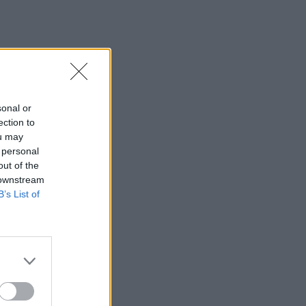
νεκροί και 13 τραυματίες
21:43
Απίστευτο περιστατικό σε αγώνα
μπέιζμπολ: Μπαστούνι παίκτη
εκτοξεύτηκε στις κερκίδες και
τραυμάτισε θεατή - Δείτε βίντεο
sonal or
ection to
21:30
ou may
Γκουτέρες: Άμεσος τερματισμός των
 personal
επιθέσεων κατά αμάχων σε Ουκρανία
out of the
και Ρωσία
 downstream
B’s List of
21:26
Αδιάκοπες οι ροές μεταναστών στην
Κρήτη: Νέα «καραβιά» στον
Τσούτσουρα
21:15
Μουσική λαϊκή βραδιά στο Πάρκο
Κνωσού την Παρασκευή 7 Αυγούστου