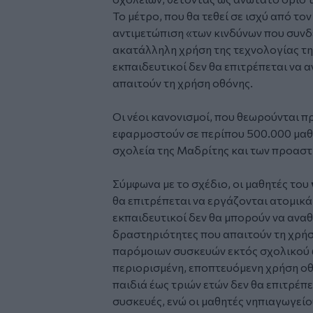
Το μέτρο, που θα τεθεί σε ισχύ από το
αντιμετώπιση «των κινδύνων που συνδέ
ακατάλληλη χρήση της τεχνολογίας τ
εκπαιδευτικοί δεν θα επιτρέπεται να α
απαιτούν τη χρήση οθόνης.
Οι νέοι κανονισμοί, που θεωρούνται π
εφαρμοστούν σε περίπου 500.000 μαθη
σχολεία της Μαδρίτης και των προαστ
Σύμφωνα με το σχέδιο, οι μαθητές του
θα επιτρέπεται να εργάζονται ατομικά
εκπαιδευτικοί δεν θα μπορούν να ανα
δραστηριότητες που απαιτούν τη χρήση
παρόμοιων συσκευών εκτός σχολικού 
περιορισμένη, εποπτευόμενη χρήση οθ
παιδιά έως τριών ετών δεν θα επιτρέπ
συσκευές, ενώ οι μαθητές νηπιαγωγείο