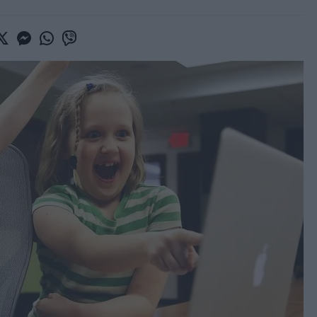
book
witter
Messenger
Whatsapp
Viber