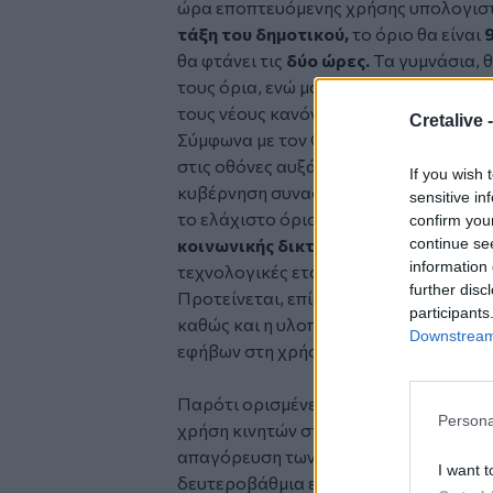
ώρα εποπτευόμενης χρήσης υπολογιστ
τάξη του δημοτικού,
το όριο θα είναι
θα φτάνει τις
δύο ώρες.
Tα γυμνάσια, θ
τους όρια, ενώ μαθητές με ειδικές εκπ
τους νέους κανόνες.
Cretalive 
Σύμφωνα με τον Guardian, η ανησυχία 
στις οθόνες αυξάνεται συνεχώς στην Ι
If you wish 
κυβέρνηση συνασπισμού της χώρας πρ
sensitive in
το ελάχιστο όριο ηλικίας για τη δημιο
confirm you
continue se
κοινωνικής δικτύωσης
από τα
14 στα 
information 
τεχνολογικές εταιρείες να εφαρμόσου
further disc
Προτείνεται, επίσης, η προεγκατάστα
participants
καθώς και η υλοποίηση εθνικής εκστρα
Downstream 
εφήβων στη χρήση των κοινωνικών δικ
Παρότι ορισμένες ισπανικές περιφέρει
Persona
χρήση κινητών στα σχολεία, το υπουργ
απαγόρευση των κινητών στις βαθμίδε
I want t
δευτεροβάθμια εκπαίδευση η χρήση το