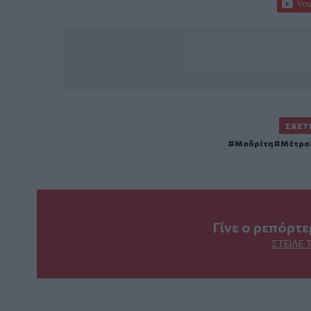
ΣΧΕΤ
Μαδρίτη
Μέτρα
Γίνε ο ρεπόρτ
ΣΤΕΊΛΕ 