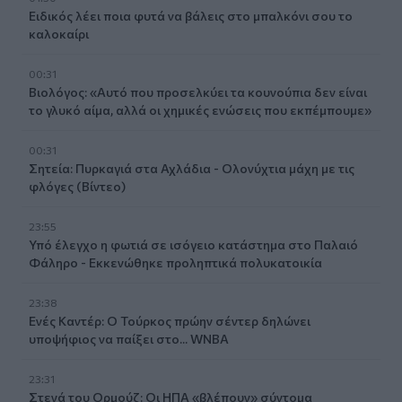
Ειδικός λέει ποια φυτά να βάλεις στο μπαλκόνι σου το
καλοκαίρι
00:31
Βιολόγος: «Αυτό που προσελκύει τα κουνούπια δεν είναι
το γλυκό αίμα, αλλά οι χημικές ενώσεις που εκπέμπουμε»
00:31
Σητεία: Πυρκαγιά στα Αχλάδια - Ολονύχτια μάχη με τις
φλόγες (Βίντεο)
23:55
Υπό έλεγχο η φωτιά σε ισόγειο κατάστημα στο Παλαιό
Φάληρο - Εκκενώθηκε προληπτικά πολυκατοικία
23:38
Ενές Καντέρ: Ο Τούρκος πρώην σέντερ δηλώνει
υποψήφιος να παίξει στο... WNBA
23:31
Στενά του Ορμούζ: Οι ΗΠΑ «βλέπουν» σύντομα