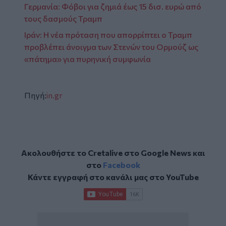
Γερμανία: Φόβοι για ζημιά έως 15 δισ. ευρώ από
τους δασμούς Τραμπ
Ιράν: Η νέα πρόταση που απορρίπτει ο Τραμπ
προβλέπει άνοιγμα των Στενών του Ορμούζ ως
«πάτημα» για πυρηνική συμφωνία
Πηγή:
in.gr
Ακολουθήστε το Cretalive στο
Google News
και
στο
Facebook
Κάντε εγγραφή στο κανάλι μας στο
YouTube