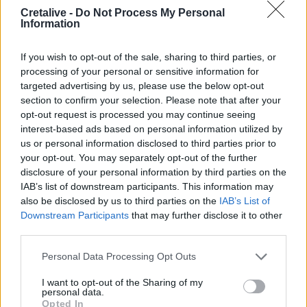
Σητεία: Φωτιά στα Αχλάδια, δύσκολη μάχη με τις φλόγες
Cretalive -
Do Not Process My Personal
- Βίντεο
Information
22:39
If you wish to opt-out of the sale, sharing to third parties, or
Βρετανία: Κατά συρροή δολοφόνος καταδικάστηκε για
processing of your personal or sensitive information for
δύο δολοφονίες γυναικών - Η συγγνώμη από την
targeted advertising by us, please use the below opt-out
αστυνομία
section to confirm your selection. Please note that after your
opt-out request is processed you may continue seeing
22:32
interest-based ads based on personal information utilized by
Πανεπιστήμιο Κρήτης: 3,35 εκατ. ευρώ από το Υπουργείο
us or personal information disclosed to third parties prior to
Παιδείας, για το στεγαστικό επίδομα των φοιτητών
your opt-out. You may separately opt-out of the further
disclosure of your personal information by third parties on the
22:22
IAB’s list of downstream participants. This information may
Ηράκλειο: “Σκουπίδια κατάχαμα, μια ψησταριά στο
also be disclosed by us to third parties on the
IAB’s List of
πουθενά κι ένα αμάξι παρατημένο στο πάρκο”
Downstream Participants
that may further disclose it to other
third parties.
22:03
Καιρός: “Πορτοκαλί” συναγερμός στην Κρήτη - Ζέστη και
Personal Data Processing Opt Outs
πολύ υψηλός κίνδυνος πυρκαγιάς!
I want to opt-out of the Sharing of my
personal data.
22:02
Opted In