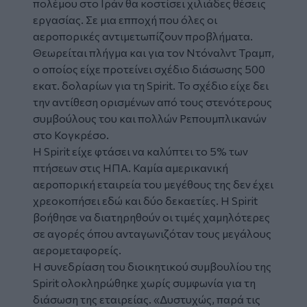
πολέμου στο Ιράν θα κοστίσει χιλιάδες θέσεις
εργασίας. Σε μια επποχή που όλες οι
αεροπορικές αντιμετωπίζουν προβλήματα.
Θεωρείται πλήγμα και για τον Ντόναλντ Τραμπ,
ο οποίος είχε προτείνει σχέδιο διάσωσης 500
εκατ. δολαρίων για τη Spirit. Το σχέδιο είχε δει
την αντίθεση ορισμένων από τους στενότερους
συμβούλους του και πολλών Ρεπουμπλικανών
στο Κογκρέσο.
Η Spirit είχε φτάσει να καλύπτει το 5% των
πτήσεων στις ΗΠΑ. Καμία αμερικανική
αεροπορική εταιρεία του μεγέθους της δεν έχει
χρεοκοπήσει εδώ και δύο δεκαετίες. Η Spirit
βοήθησε να διατηρηθούν οι τιμές χαμηλότερες
σε αγορές όπου ανταγωνιζόταν τους μεγάλους
αερομεταφορείς.
H συνεδρίαση του διοικητικού συμβουλίου της
Spirit ολοκληρώθηκε χωρίς συμφωνία για τη
διάσωση της εταιρείας. «Δυστυχώς, παρά τις