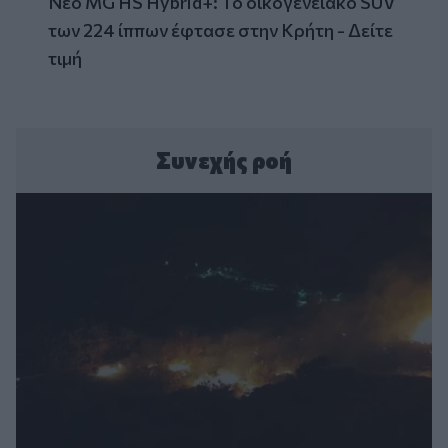
Νέο MG HS Hybrid+: Το οικογενειακό SUV
των 224 ίππων έφτασε στην Κρήτη - Δείτε
τιμή
Συνεχής ροή