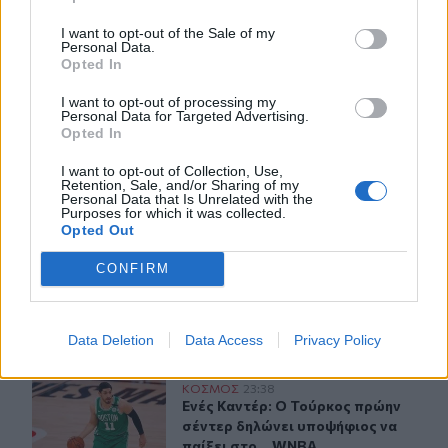
Σφοδρή επίθεση κατά Καρυστιανού-Γρατσία από πρώην
στελέχη: «Συνεχής εσωστρέφεια και τραγικά
I want to opt-out of the Sale of my
Personal Data.
επικοινωνιακά λάθη»
Opted In
21:57
I want to opt-out of processing my
Ηράκλειο: "Σε άθλια κατάσταση το μνημείο πεσόντων
Personal Data for Targeted Advertising.
Opted In
Εφέδρων Αξιωματικών στον Καράβολα"
I want to opt-out of Collection, Use,
Retention, Sale, and/or Sharing of my
ΠΕΡΙΣΣΟΤΕΡΑ
Personal Data that Is Unrelated with the
Purposes for which it was collected.
Opted Out
CONFIRM
ΣΧΕΤΙΚA AΡΘΡΑ
Data Deletion
Data Access
Privacy Policy
Ενές Καντέρ: Ο Τούρκος πρώην σέντερ δηλώνει υποψήφι
ΚΟΣΜΟΣ
23:38
Ενές Καντέρ: Ο Τούρκος πρώην σέντ
Ενές Καντέρ: Ο Τούρκος πρώην
σέντερ δηλώνει υποψήφιος να
παίξει στο... WNBA