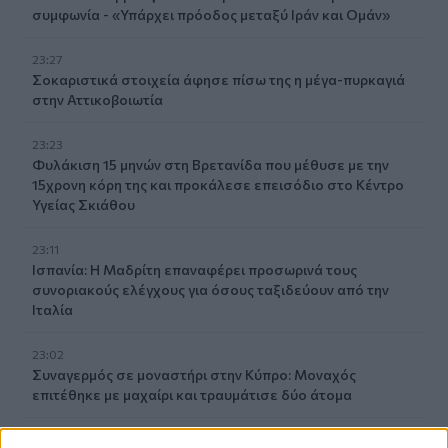
συμφωνία - «Υπάρχει πρόοδος μεταξύ Ιράν και Ομάν»
23:27
Σοκαριστικά στοιχεία άφησε πίσω της η μέγα-πυρκαγιά
στην Αττικοβοιωτία
23:23
Φυλάκιση 15 μηνών στη Βρετανίδα που μέθυσε με την
15χρονη κόρη της και προκάλεσε επεισόδιο στο Κέντρο
Υγείας Σκιάθου
23:11
Ισπανία: Η Μαδρίτη επαναφέρει προσωρινά τους
συνοριακούς ελέγχους για όσους ταξιδεύουν από την
Ιταλία
23:02
Συναγερμός σε μοναστήρι στην Κύπρο: Μοναχός
επιτέθηκε με μαχαίρι και τραυμάτισε δύο άτομα
22:47