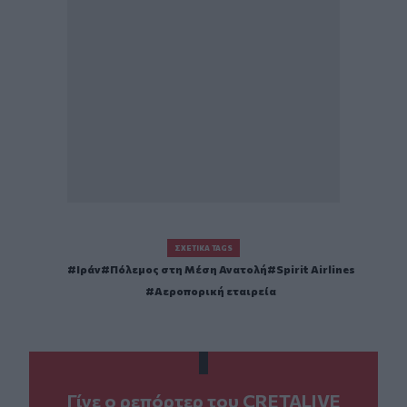
ΣΧΕΤΙΚΆ TAGS
Ιράν
Πόλεμος στη Μέση Ανατολή
Spirit Airlines
Αεροπορική εταιρεία
Γίνε ο ρεπόρτερ του CRETALIVE