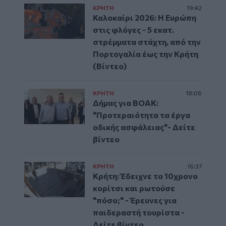
ΚΡΗΤΗ
19:42
Καλοκαίρι 2026: Η Ευρώπη
στις φλόγες - 5 εκατ.
στρέμματα στάχτη, από την
Πορτογαλία έως την Κρήτη
(Βίντεο)
ΚΡΗΤΗ
18:06
Δήμας για ΒΟΑΚ:
"Προτεραιότητα τα έργα
οδικής ασφάλειας"- Δείτε
βίντεο
ΚΡΗΤΗ
16:37
Κρήτη: Έδειχνε το 10χρονο
κορίτσι και ρωτούσε
"πόσο;" - Έρευνες για
παιδεραστή τουρίστα -
Δείτε βίντεο