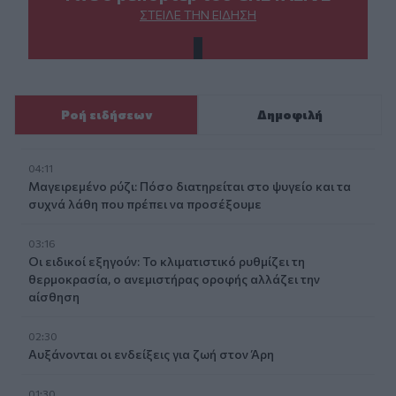
ΣΤΕΊΛΕ ΤΗΝ ΕΊΔΗΣΗ
Ροή ειδήσεων
Δημοφιλή
04:11
Μαγειρεμένο ρύζι: Πόσο διατηρείται στο ψυγείο και τα
συχνά λάθη που πρέπει να προσέξουμε
03:16
Οι ειδικοί εξηγούν: Το κλιματιστικό ρυθμίζει τη
θερμοκρασία, ο ανεμιστήρας οροφής αλλάζει την
αίσθηση
02:30
Αυξάνονται οι ενδείξεις για ζωή στον Άρη
01:30