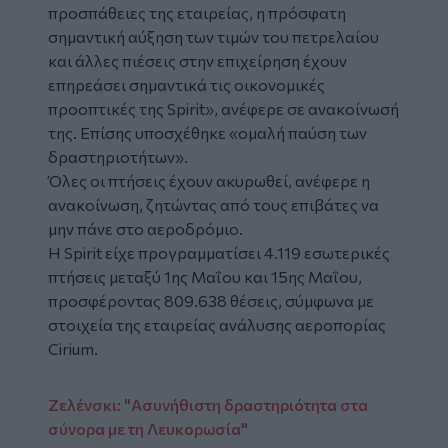
προσπάθειες της εταιρείας, η πρόσφατη
σημαντική αύξηση των τιμών του πετρελαίου
και άλλες πιέσεις στην επιχείρηση έχουν
επηρεάσει σημαντικά τις οικονομικές
προοπτικές της Spirit», ανέφερε σε ανακοίνωσή
της. Επίσης υποσχέθηκε «ομαλή παύση των
δραστηριοτήτων».
Όλες οι πτήσεις έχουν ακυρωθεί, ανέφερε η
ανακοίνωση, ζητώντας από τους επιβάτες να
μην πάνε στο αεροδρόμιο.
Η Spirit είχε προγραμματίσει 4.119 εσωτερικές
πτήσεις μεταξύ 1ης Μαΐου και 15ης Μαΐου,
προσφέροντας 809.638 θέσεις, σύμφωνα με
στοιχεία της εταιρείας ανάλυσης αεροπορίας
Cirium.
Ζελένσκι: "Ασυνήθιστη δραστηριότητα στα
σύνορα με τη Λευκορωσία"