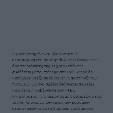
Η χρεοκοπημένη χαμηλού κόστους
αεροπορική εταιρεία
Spirit Airlines διέκοψε τις
δραστηριότητές της. Η χρεοκοπία της
συνδέεται με τον πόλεμο στο
Ιράν,
αφού δεν
κατάφερε να εξασφαλίσει την υποστήριξη των
πιστωτών για ένα σχέδιο διάσωσης που είχε
καταθέσει η κυβέρνηση των ΗΠΑ.
Η κατάρρευση της αεροπορικής εταιρείας μετά
τον διπλασιασμό των τιμών των καυσίμων
αεροσκαφών κατά τη διάρκεια του δίμηνου