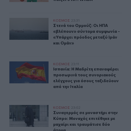
Στενά του Ορμούζ: Οι ΗΠΑ «βλέπουν» σύντομα συμφωνί
ΚΟΣΜΟΣ
23:31
Στενά του Ορμούζ: Οι ΗΠΑ «βλέπου
Στενά του Ορμούζ: Οι ΗΠΑ
«βλέπουν» σύντομα συμφωνία -
«Υπάρχει πρόοδος μεταξύ Ιράν
και Ομάν»
Ισπανία: Η Μαδρίτη επαναφέρει προσωρινά τους συνορι
ΚΟΣΜΟΣ
23:11
Ισπανία: Η Μαδρίτη επαναφέρει προ
Ισπανία: Η Μαδρίτη επαναφέρει
προσωρινά τους συνοριακούς
ελέγχους για όσους ταξιδεύουν
από την Ιταλία
Συναγερμός σε μοναστήρι στην Κύπρο: Μοναχός επιτέθη
ΚΟΣΜΟΣ
23:02
Συναγερμός σε μοναστήρι στην Κύπρ
Συναγερμός σε μοναστήρι στην
Κύπρο: Μοναχός επιτέθηκε με
μαχαίρι και τραυμάτισε δύο
άτομα