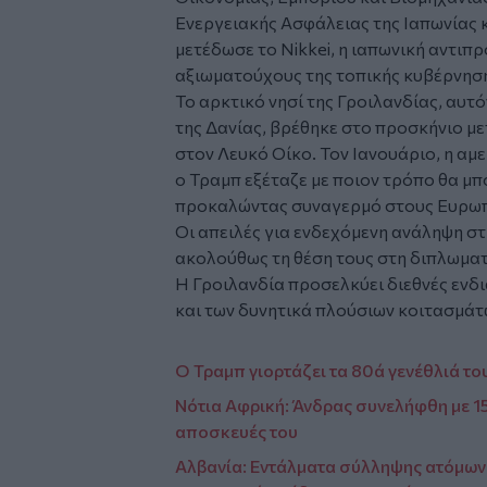
Ενεργειακής Ασφάλειας της Ιαπωνίας 
μετέδωσε το Nikkei, η ιαπωνική αντιπρ
αξιωματούχους της τοπικής κυβέρνησ
To αρκτικό νησί της Γροιλανδίας, αυτ
της Δανίας, βρέθηκε στο προσκήνιο μ
στον Λευκό Οίκο. Τον Ιανουάριο, η α
ο Τραμπ εξέταζε με ποιον τρόπο θα μπ
προκαλώντας συναγερμό στους Ευρωπ
Οι απειλές για ενδεχόμενη ανάληψη σ
ακολούθως τη θέση τους στη διπλωματ
Η Γροιλανδία προσελκύει διεθνές ενδ
και των δυνητικά πλούσιων κοιτασμάτ
Ο Τραμπ γιορτάζει τα 80ά γενέθλιά το
Νότια Αφρική: Άνδρας συνελήφθη με 1
αποσκευές του
Αλβανία: Εντάλματα σύλληψης ατόμων 