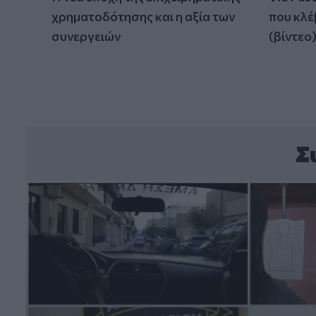
χρηματοδότησης και η αξία των
που κλέ
συνεργειών
(βίντεο
Σ