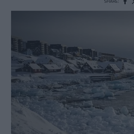
SHARE:
Face
T