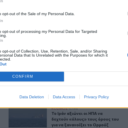
In
o opt-out of the Sale of my Personal Data.
In
ερ του CRETALIVE
ΤΗΝ ΕΊΔΗΣΗ
to opt-out of processing my Personal Data for Targeted
ing.
In
o opt-out of Collection, Use, Retention, Sale, and/or Sharing
ersonal Data that Is Unrelated with the Purposes for which it
lected.
Out
ήρια και τους κώδικες
ΗΠΑ: Δύο αεροσκάφη αναχαιτίστηκαν κοντά σε γήπεδο
ΚΟΣΜΟΣ
08:19
CONFIRM
 Πέρα από τα δικαστήρια και τους κώδικες
ΗΠΑ: Δύο αεροσκάφη αναχαιτίστηκα
ΗΠΑ: Δύο αεροσκάφη
αναχαιτίστηκαν κοντά σε γήπεδο
γκολφ του Ντόναλντ Τραμπ
Data Deletion
Data Access
Privacy Policy
ιωτική βάση προκαλεί ανησυχία στη Γερμανία
Το Ιράν αξιώνει οι ΗΠΑ να δεχτούν «όλους» τους όρους 
ΚΟΣΜΟΣ
07:46
nes πάνω από στρατιωτική βάση προκαλεί ανησυχία στη Γερ
Το Ιράν αξιώνει οι ΗΠΑ να δεχτούν 
Το Ιράν αξιώνει οι ΗΠΑ να
δεχτούν «όλους» τους όρους του
για να ξανανοίξει το Ορμούζ