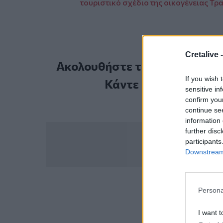
τουριστικό σχέδιο της οικογένειας Τρ
Cretalive 
Ακολουθήστε το Cretalive στ
If you wish 
Κάντε εγγραφή στο 
sensitive in
confirm you
continue se
information 
further disc
participants
Downstream 
Persona
ΣΧΕΤ
Γροιλανδία
Ι
I want t