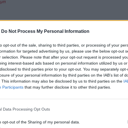
αμπ
-
Do Not Process My Personal Information
ο
Google News
και στο
Facebook
to opt-out of the sale, sharing to third parties, or processing of your per
κανάλι μας στο
YouTube
formation for targeted advertising by us, please use the below opt-out s
r selection. Please note that after your opt-out request is processed y
eing interest-based ads based on personal information utilized by us or
disclosed to third parties prior to your opt-out. You may separately opt-
losure of your personal information by third parties on the IAB’s list of
. This information may also be disclosed by us to third parties on the
IA
Participants
that may further disclose it to other third parties.
l Data Processing Opt Outs
ΙΚΆ TAGS
απωνία
Σπάνιες γαίες
o opt-out of the Sharing of my personal data.