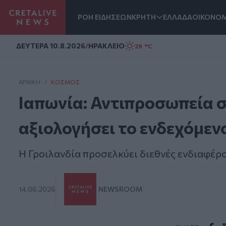
ΡΟΗ ΕΙΔΗΣΕΩΝ
ΚΡΗΤΗ
ΕΛΛΑΔΑ
ΟΙΚΟΝΟΜ
Homepage
ΔΕΥΤΕΡΑ 10.8.2026
/
ΗΡΑΚΛΕΙΟ
29 °C
ΑΡΧΙΚΗ
/
ΚΌΣΜΟΣ
Ιαπωνία: Αντιπροσωπεία σ
αξιολογήσει το ενδεχόμεν
Η Γροιλανδία προσελκύει διεθνές ενδιαφέρ
14.06.2026
NEWSROOM