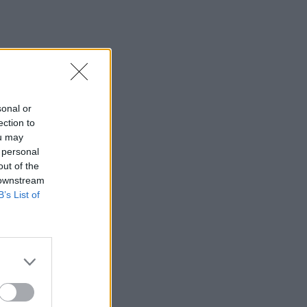
κοντά σε οικισμό - Ήχησε το 112
08:28
Θεσσαλονίκη: Άγρια καταδίωξη έξω
από το ΑΧΕΠΑ - Σπασμένα τζάμια,
φωνές και ένα κλεμμένο ΙΧ
sonal or
08:25
ection to
"Βούλιαξε" από κόσμο το λιμάνι του
ou may
Ηρακλείου το 3ήμερο
 personal
out of the
08:19
 downstream
ΗΠΑ: Δύο αεροσκάφη αναχαιτίστηκαν
B’s List of
κοντά σε γήπεδο γκολφ του Ντόναλντ
Τραμπ
08:15
Άμεση Δράση και ΔΙ.ΑΣ: Εκεί όπου κάθε
δευτερόλεπτο μετράει - Βίντεο
08:14