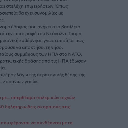
και στελέχη επιχειρήσεων. Όπως
οσωπεία θα έχει συνομιλίες με
ης.
όνομο έδαφος που ανήκει στο βασίλειο
ετά την επιστροφή του Ντόναλντ Τραμπ
μερικανική κυβέρνηση γνωστοποίησε πως
ορούσε να αποκτήσει τη νήσο,
αίους συμμάχους των ΗΠΑ στο ΝΑΤΟ.
τρατιωτικής δράσης από τις ΗΠΑ έδωσαν
ία.
ιαφέρον λόγω της στρατηγικής θέσης της
ων σπάνιων γαιών.
υ με... υπερθέαμα πολεμικών τεχνών
50 δηλητηριώδεις σκορπιούς στις
που φέρονται να συνδέονται με το