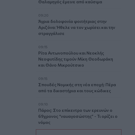
Θαλαμηγός έμεινε από καύσιμα
09:20
Άγρια δολοφονία φοιτήτριας στην
Αριζόνα: Ήθελε να τον χωρίσει και την
στραγγάλισε
09:15
Ρίτα Αντωνοπούλου και Νεοκλής
Νεοφυτίδης τιμούν Μίκη Θεοδωράκη
και Θάνο Μικρούτσικο
09:15
Σπουδές Νομικής στη νέα εποχή: Πέρα
από τα δικαστήρια και τους κώδικες
09:10
Πάρος: Στο επίκεντρο των ερευνών ο
69χρονος “ναυαγοσώστης” - Τι ορίζει ο
νόμος