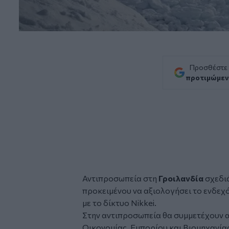
Προσθέστε
προτιμώμεν
Αντιπροσωπεία στη
Γροιλανδία
σχεδιά
προκειμένου να αξιολογήσει το ενδεχ
με το δίκτυο Nikkei.
Στην αντιπροσωπεία θα συμμετέχουν 
Οικονομίας, Εμπορίου και Βιομηχανία