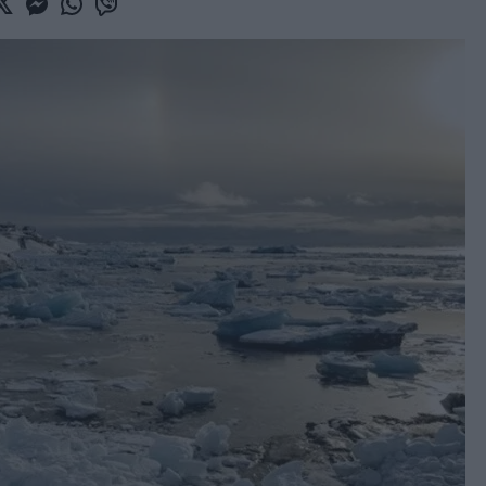
book
witter
Messenger
Whatsapp
Viber