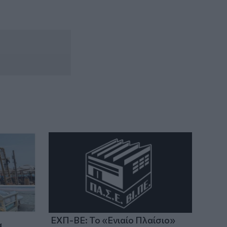
Θρίλερ με 66χρονο νεκρό - Είχε
καταγγείλει ενδοοικογενειακή βία
ΕΧΠ-ΒΕ: Το «Ενιαίο Πλαίσιο»
α