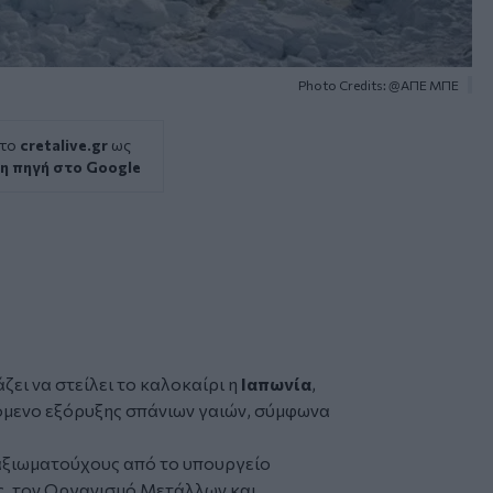
Photo Credits: @ΑΠΕ ΜΠΕ
 το
cretalive.gr
ως
η πηγή στο Google
ζει να στείλει το καλοκαίρι η
Ιαπωνία
,
όμενο εξόρυξης σπάνιων γαιών, σύμφωνα
αξιωματούχους από το υπουργείο
ς, τον Οργανισμό Μετάλλων και