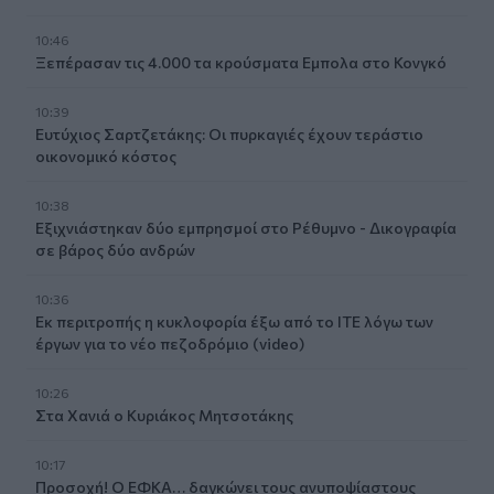
10:46
Ξεπέρασαν τις 4.000 τα κρούσματα Εμπολα στο Κονγκό
10:39
Ευτύχιος Σαρτζετάκης: Οι πυρκαγιές έχουν τεράστιο
οικονομικό κόστος
10:38
Εξιχνιάστηκαν δύο εμπρησμοί στο Ρέθυμνο - Δικογραφία
σε βάρος δύο ανδρών
10:36
Εκ περιτροπής η κυκλοφορία έξω από το ΙΤΕ λόγω των
έργων για το νέο πεζοδρόμιο (video)
10:26
Στα Χανιά ο Κυριάκος Μητσοτάκης
10:17
Προσοχή! Ο ΕΦΚΑ… δαγκώνει τους ανυποψίαστους