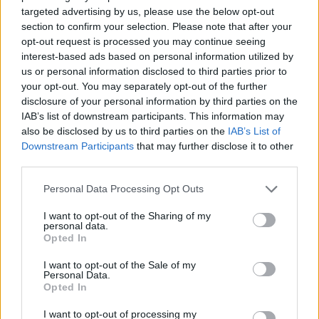
συνταξιοδοτήσεις- Ελάχιστες οι θέσεις στο Ηράκλειο
targeted advertising by us, please use the below opt-out
section to confirm your selection. Please note that after your
09:28
opt-out request is processed you may continue seeing
Σέρρες: Δύο νεκροί μετά από μετωπική σύγκρουση ΙΧ με
interest-based ads based on personal information utilized by
φορτηγό στην Παλαιοκώμη
us or personal information disclosed to third parties prior to
your opt-out. You may separately opt-out of the further
09:13
disclosure of your personal information by third parties on the
Μακελειό σε σχολείο στην Ταϊλάνδη: Στους 7 οι νεκροί
IAB’s list of downstream participants. This information may
also be disclosed by us to third parties on the
IAB’s List of
Downstream Participants
that may further disclose it to other
ΠΕΡΙΣΣΟΤΕΡΑ
third parties.
Personal Data Processing Opt Outs
I want to opt-out of the Sharing of my
personal data.
Opted In
ΣΧΕΤΙΚA AΡΘΡΑ
I want to opt-out of the Sale of my
Personal Data.
Opted In
Ξεπέρασαν τις 4.000 τα κρούσματα Εμπολα στο Κονγκό
ΚΟΣΜΟΣ
10:46
Ξεπέρασαν τις 4.000 τα κρούσματα
Ξεπέρασαν τις 4.000 τα
I want to opt-out of processing my