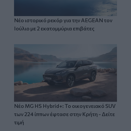
Νέο ιστορικό ρεκόρ για την AEGEAN τον
Ιούλιο με 2 εκατομμύρια επιβάτες
Νέο MG HS Hybrid+: Το οικογενειακό SUV
των 224 ίππων έφτασε στην Κρήτη - Δείτε
τιμή