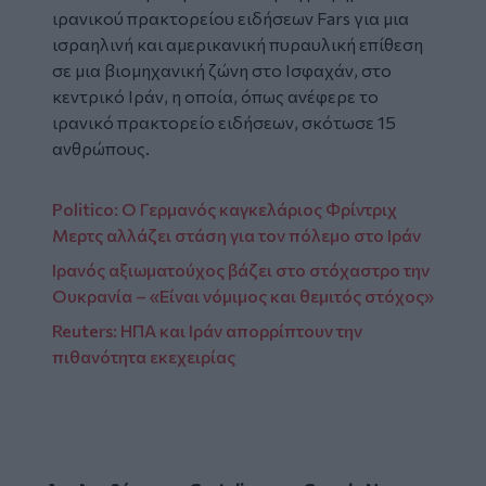
ιρανικού πρακτορείου ειδήσεων Fars για μια
ισραηλινή και αμερικανική πυραυλική επίθεση
σε μια βιομηχανική ζώνη στο Ισφαχάν, στο
κεντρικό Ιράν, η οποία, όπως ανέφερε το
ιρανικό πρακτορείο ειδήσεων, σκότωσε 15
ανθρώπους.
Politico: Ο Γερμανός καγκελάριος Φρίντριχ
Μερτς αλλάζει στάση για τον πόλεμο στο Ιράν
Ιρανός αξιωματούχος βάζει στο στόχαστρο την
Ουκρανία – «Είναι νόμιμος και θεμιτός στόχος»
Reuters: ΗΠΑ και Ιράν απορρίπτουν την
πιθανότητα εκεχειρίας