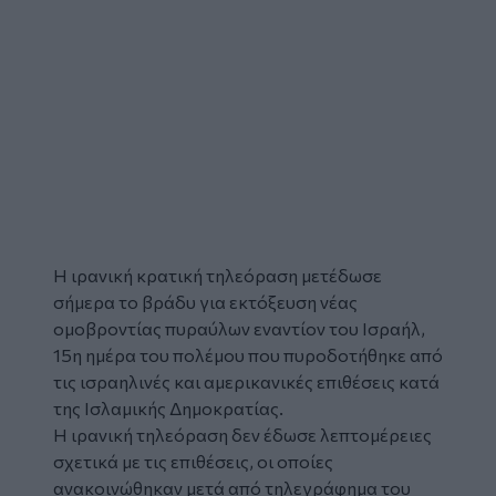
Η
ιρανική
κρατική τηλεόραση μετέδωσε
σήμερα το βράδυ για εκτόξευση νέας
ομοβροντίας πυραύλων εναντίον του
Ισραήλ
,
15η ημέρα του πολέμου που πυροδοτήθηκε από
τις ισραηλινές και αμερικανικές επιθέσεις κατά
της Ισλαμικής Δημοκρατίας.
Η ιρανική τηλεόραση δεν έδωσε λεπτομέρειες
σχετικά με τις επιθέσεις, οι οποίες
ανακοινώθηκαν μετά από τηλεγράφημα του