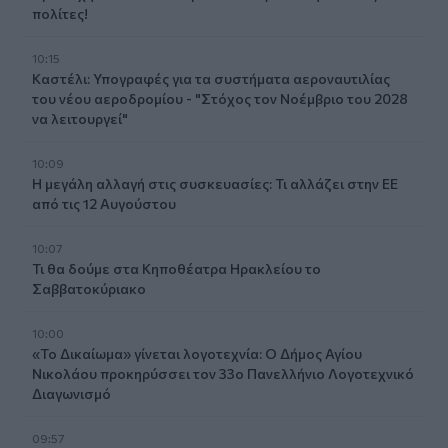
πολίτες!
10:15
Καστέλι: Υπογραφές για τα συστήματα αεροναυτιλίας
του νέου αεροδρομίου - "Στόχος τον Νοέμβριο του 2028
να λειτουργεί"
10:09
Η μεγάλη αλλαγή στις συσκευασίες: Τι αλλάζει στην ΕΕ
από τις 12 Αυγούστου
10:07
Τι θα δούμε στα Κηποθέατρα Ηρακλείου το
Σαββατοκύριακο
10:00
«Το Δικαίωμα» γίνεται λογοτεχνία: Ο Δήμος Αγίου
Νικολάου προκηρύσσει τον 33ο Πανελλήνιο Λογοτεχνικό
Διαγωνισμό
09:57