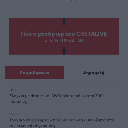
Γίνε ο ρεπόρτερ του CRETALIVE
ΣΤΕΊΛΕ ΤΗΝ ΕΊΔΗΣΗ
Ροή ειδήσεων
Δημοφιλή
11:11
Έλεγχοι με drones και MyCoast σε πάνω από 300
παραλίες
10:57
Τροχαίο στις Σέρρες: «Διαλύθηκαν» τα αυτοκίνητα από
τη μετωπική σύγκρουση