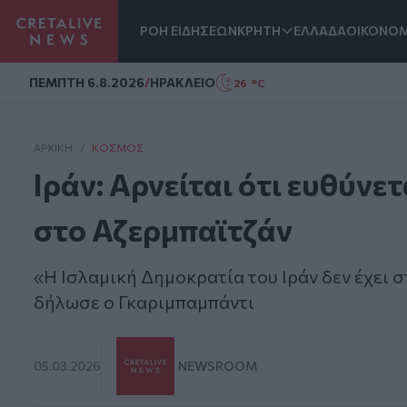
ΡΟΗ ΕΙΔΗΣΕΩΝ
ΚΡΗΤΗ
ΕΛΛΑΔΑ
ΟΙΚΟΝΟΜ
Homepage
ΠΕΜΠΤΗ 6.8.2026
/
ΗΡΑΚΛΕΙΟ
26 °C
ΑΡΧΙΚΗ
/
ΚΌΣΜΟΣ
Ιράν: Αρνείται ότι ευθύνετ
στο Αζερμπαϊτζάν
«Η Ισλαμική Δημοκρατία του Ιράν δεν έχει 
δήλωσε ο Γκαριμπαμπάντι
05.03.2026
NEWSROOM