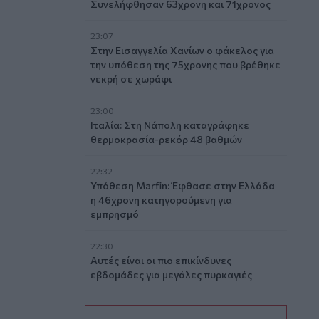
Συνελήφθησαν 63χρονη και 71χρονος
23:07
Στην Εισαγγελία Χανίων ο φάκελος για
την υπόθεση της 75χρονης που βρέθηκε
νεκρή σε χωράφι
23:00
Ιταλία: Στη Νάπολη καταγράφηκε
θερμοκρασία-ρεκόρ 48 βαθμών
22:32
Υπόθεση Marfin: Έφθασε στην Ελλάδα
η 46χρονη κατηγορούμενη για
εμπρησμό
22:30
Αυτές είναι οι πιο επικίνδυνες
εβδομάδες για μεγάλες πυρκαγιές
22:21