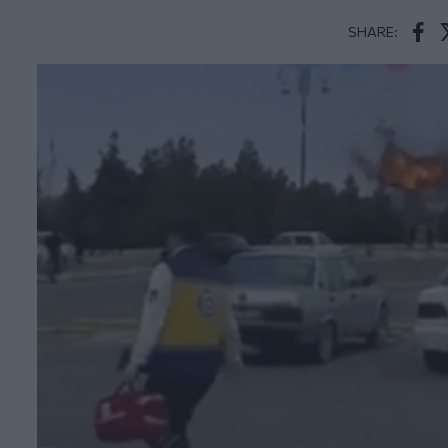
SHARE:
Face
T