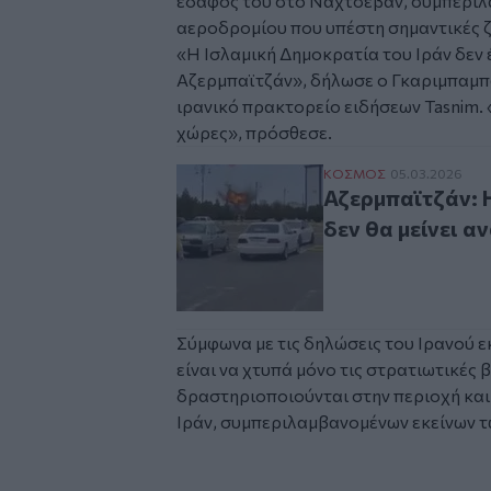
έδαφός του στο Ναχτσεβάν, συμπεριλ
αεροδρομίου που υπέστη σημαντικές ζ
«Η Ισλαμική Δημοκρατία του Ιράν δεν 
Αζερμπαϊτζάν», δήλωσε ο Γκαριμπαμπ
ιρανικό πρακτορείο ειδήσεων Tasnim. 
χώρες», πρόσθεσε.
Αζερμπαϊτζάν: Η επί
ΚΟΣΜΟΣ
05.03.2026
Αζερμπαϊτζάν: 
δεν θα μείνει α
Σύμφωνα με τις δηλώσεις του Ιρανού 
είναι να χτυπά μόνο τις στρατιωτικές
δραστηριοποιούνται στην περιοχή και
Ιράν, συμπεριλαμβανομένων εκείνων τ
Tweet
URL