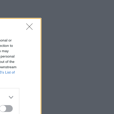
εκτοξεύτηκε στις κερκίδες και
τραυμάτισε θεατή - Δείτε βίντεο
21:30
Γκουτέρες: Άμεσος τερματισμός των
επιθέσεων κατά αμάχων σε Ουκρανία
και Ρωσία
sonal or
ection to
21:26
ou may
Αδιάκοπες οι ροές μεταναστών στην
 personal
Κρήτη: Νέα «καραβιά» στον
out of the
Τσούτσουρα
 downstream
B’s List of
21:15
Μουσική λαϊκή βραδιά στο Πάρκο
Κνωσού την Παρασκευή 7 Αυγούστου
21:14
ΟΦΗ: Μεγάλο προβάδισμα πρόκρισης
για την ΤΣΣΚΑ Σόφιας