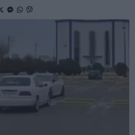
book
witter
Messenger
Whatsapp
Viber