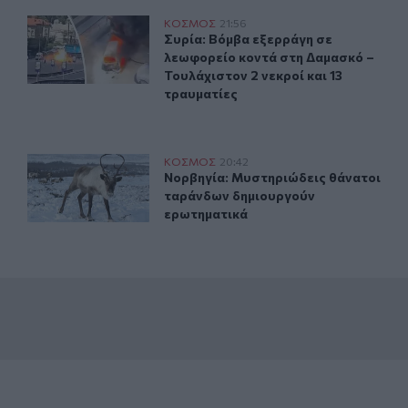
όρ 48 βαθμών
Συρία: Βόμβα εξερράγη σε λεωφορείο κοντά στη Δαμασκό
ΚΟΣΜΟΣ
21:56
ε θερμοκρασία-ρεκόρ 48 βαθμών
Συρία: Βόμβα εξερράγη σε λεωφορεί
Συρία: Βόμβα εξερράγη σε
λεωφορείο κοντά στη Δαμασκό –
Τουλάχιστον 2 νεκροί και 13
τραυματίες
 αμάχων σε Ουκρανία και Ρωσία
Νορβηγία: Μυστηριώδεις θάνατοι ταράνδων δημιουργο
ΚΟΣΜΟΣ
20:42
των επιθέσεων κατά αμάχων σε Ουκρανία και Ρωσία
Νορβηγία: Μυστηριώδεις θάνατοι 
Νορβηγία: Μυστηριώδεις θάνατοι
ταράνδων δημιουργούν
ερωτηματικά