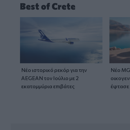
Best of Crete
Νέο ιστορικό ρεκόρ για την
Νέο MG 
AEGEAN τον Ιούλιο με 2
οικογεν
εκατομμύρια επιβάτες
έφτασε 