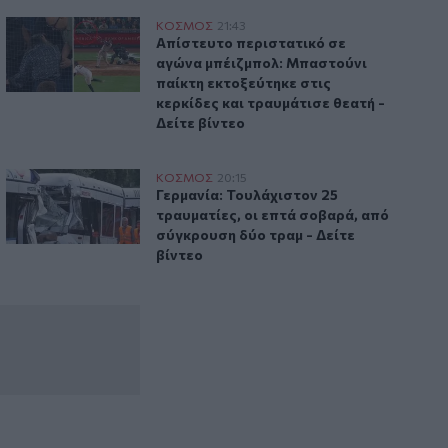
Νορβηγία: Μυστηριώδεις θάνατοι
ταράνδων δημιουργούν ερωτηματικά
 – Τουλάχιστον 2 νεκροί και 13 τραυματίες
Απίστευτο περιστατικό σε αγώνα μπέιζμπολ: Μπαστούνι παίκ
ΚΟΣΜΟΣ
21:43
ο κοντά στη Δαμασκό – Τουλάχιστον 2 νεκροί και 13 τραυμα
Απίστευτο περιστατικό σε αγώνα μπέιζμ
Απίστευτο περιστατικό σε
αγώνα μπέιζμπολ: Μπαστούνι
20:29
παίκτη εκτοξεύτηκε στις
Ιεράπετρα: Χειροπέδες σε 20χρονο
κερκίδες και τραυμάτισε θεατή -
φερόμενο διακινητή για την «καραβιά»
Δείτε βίντεο
με τους 45 μετανάστες
ύν ερωτηματικά
Γερμανία: Τουλάχιστον 25 τραυματίες, οι επτά σοβαρά, από
ΚΟΣΜΟΣ
20:15
ταράνδων δημιουργούν ερωτηματικά
Γερμανία: Τουλάχιστον 25 τραυματίες, 
Γερμανία: Τουλάχιστον 25
τραυματίες, οι επτά σοβαρά, από
σύγκρουση δύο τραμ - Δείτε
βίντεο