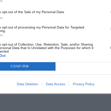
In
o opt-out of the Sale of my Personal Data.
In
to opt-out of processing my Personal Data for Targeted
ing.
In
ΙΚΆ TAGS
παϊτζάν
Ιράν
o opt-out of Collection, Use, Retention, Sale, and/or Sharing
ersonal Data that Is Unrelated with the Purposes for which it
lected.
Out
CONFIRM
ερ του CRETALIVE
ΤΗΝ ΕΊΔΗΣΗ
Data Deletion
Data Access
Privacy Policy