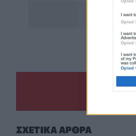
Opted 
I want t
Opted 
I want 
Advertis
Opted 
ΣΧΕΤ
Αζερμ
I want t
of my P
was col
Opted 
Γίνε ο ρεπόρτ
ΣΤΕΊΛΕ 
ΣΧΕΤΙΚA AΡΘΡΑ