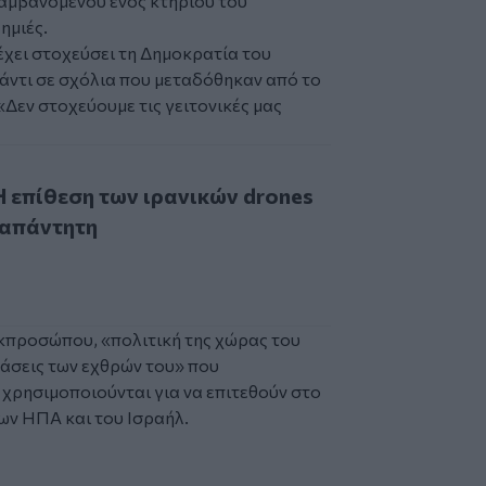
αμβανομένου ενός κτηρίου του
ημιές.
έχει στοχεύσει τη Δημοκρατία του
άντι σε σχόλια που μεταδόθηκαν από το
«Δεν στοχεύουμε τις γειτονικές μας
θεση των ιρανικών drones δεν θα μείνει αναπάντητη
Η επίθεση των ιρανικών drones
ναπάντητη
εκπροσώπου, «πολιτική της χώρας του
 βάσεις των εχθρών του» που
 χρησιμοποιούνται για να επιτεθούν στο
ων ΗΠΑ και του Ισραήλ.