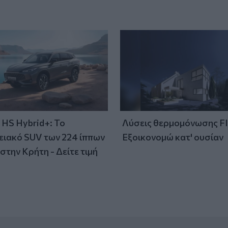
HS Hybrid+: Το
Λύσεις θερμομόνωσης F
ειακό SUV των 224 ίππων
Εξοικονομώ κατ' ουσίαν
στην Κρήτη - Δείτε τιμή