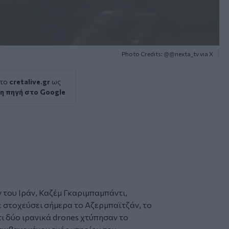
Photo Credits: @@nexta_tv via X
 το
cretalive.gr
ως
η πηγή στο Google
ν του
Ιράν
, Καζέμ Γκαριμπαμπάντι,
ε στοχεύσει σήμερα το
Αζερμπαϊτζάν
, το
ι δύο ιρανικά
drones
χτύπησαν το