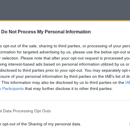
υ Ιράν – Οι κύριοι τύποι και το
-
Do Not Process My Personal Information
 drones δεν θα μείνει αναπάντητη
to opt-out of the sale, sharing to third parties, or processing of your per
formation for targeted advertising by us, please use the below opt-out s
δρας γλιτώνει από θαύμα – Δείτε το
r selection. Please note that after your opt-out request is processed y
eing interest-based ads based on personal information utilized by us or
disclosed to third parties prior to your opt-out. You may separately opt-
losure of your personal information by third parties on the IAB’s list of
. This information may also be disclosed by us to third parties on the
IA
Participants
that may further disclose it to other third parties.
ο
Google News
και στο
Facebook
κανάλι μας στο
YouTube
l Data Processing Opt Outs
o opt-out of the Sharing of my personal data.