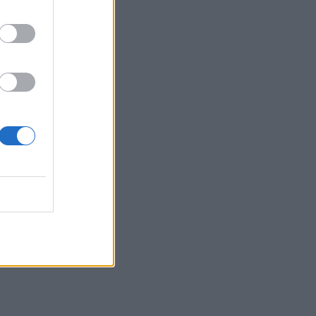
21:07
Καιρός: Βοριάδες και ζέστη την
Παρασκευή (07/08) στην Κρήτη
21:07
Γιατί δεν έσωσα το κουτάβι: Τι
αναφέρει ο ερευνητής που κατέγραφε
τη συμβίωση του μικρού σκυλιού με
αγέλη λύκων
21:00
Χανιά: Τραγούδια που κουβαλούν
ιστορίες και αναμνήσεις στο
Αρχαιολογικό Μουσείο
20:49
Στην Κρήτη ο υπ. Υποδομών Χρίστος
Δήμας: «Προχωρούν τα έργα σε όλο το
μήκος του ΒΟΑΚ»
20:42