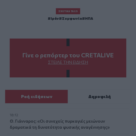
ΣΧΕΤΙΚΆ TAGS
Ιράν
Συμφωνία
ΗΠΑ
Γίνε ο ρεπόρτερ του CRETALIVE
ΣΤΕΊΛΕ ΤΗΝ ΕΊΔΗΣΗ
Ροή ειδήσεων
Δημοφιλή
18:12
Θ. Γιάνναρος: «Οι συνεχείς πυρκαγιές μειώνουν
δραματικά τη δυνατότητα φυσικής αναγέννησης»