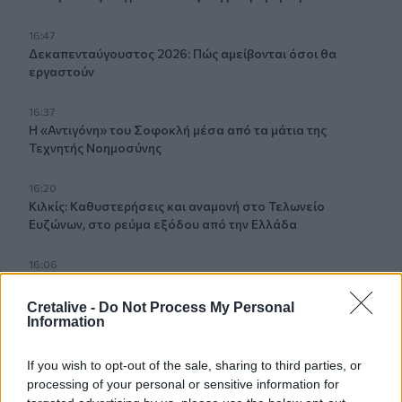
16:47
Δεκαπενταύγουστος 2026: Πώς αμείβονται όσοι θα
εργαστούν
16:37
Η «Αντιγόνη» του Σοφοκλή μέσα από τα μάτια της
Τεχνητής Νοημοσύνης
16:20
Κιλκίς: Καθυστερήσεις και αναμονή στο Τελωνείο
Ευζώνων, στο ρεύμα εξόδου από την Ελλάδα
16:06
Έβρος: Πυρκαγιά στη Γιαννούλη Σουφλίου -
Κινητοποιήθηκαν εναέρια μέσα
Cretalive -
Do Not Process My Personal
Information
15:57
Ζελένσκι: Περισσότεροι από 50.000 Βορειοκορεάτες
If you wish to opt-out of the sale, sharing to third parties, or
στρατιώτες θα αναπτυχθούν στη Ρωσία
processing of your personal or sensitive information for