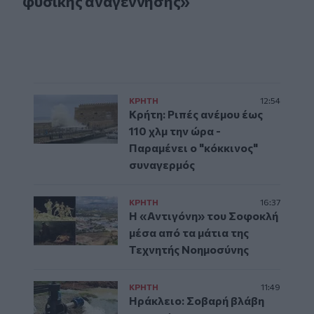
φυσικής αναγέννησης»
ΚΡΗΤΗ
12:54
Κρήτη: Ριπές ανέμου έως
110 χλμ την ώρα -
Παραμένει ο "κόκκινος"
συναγερμός
ΚΡΗΤΗ
16:37
Η «Αντιγόνη» του Σοφοκλή
μέσα από τα μάτια της
Τεχνητής Νοημοσύνης
ΚΡΗΤΗ
11:49
Ηράκλειο: Σοβαρή βλάβη