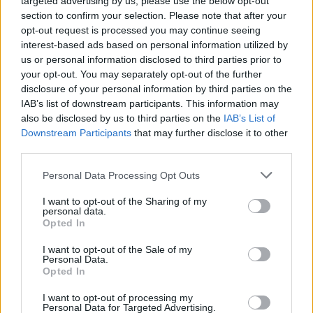
targeted advertising by us, please use the below opt-out
15:35
section to confirm your selection. Please note that after your
«Τα λουλούδια μιλούν» του Βασίλη Ξημέρη
opt-out request is processed you may continue seeing
interest-based ads based on personal information utilized by
15:26
us or personal information disclosed to third parties prior to
Οδήγηση με σαγιονάρες: Επιτρέπεται τελικά ή
your opt-out. You may separately opt-out of the further
κινδυνεύεις με πρόστιμο;
disclosure of your personal information by third parties on the
IAB’s list of downstream participants. This information may
also be disclosed by us to third parties on the
IAB’s List of
ΠΕΡΙΣΣΟΤΕΡΑ
Downstream Participants
that may further disclose it to other
third parties.
Personal Data Processing Opt Outs
I want to opt-out of the Sharing of my
personal data.
ΣΧΕΤΙΚA AΡΘΡΑ
Opted In
I want to opt-out of the Sale of my
Personal Data.
Ο Νετανιάχου απορρίπτει το σχέδιο Τραμπ για τη Γάζα
ΚΟΣΜΟΣ
17:12
Opted In
Ο Νετανιάχου απορρίπτει το σχέδιο
Ο Νετανιάχου απορρίπτει το
σχέδιο Τραμπ για τη Γάζα
I want to opt-out of processing my
Personal Data for Targeted Advertising.