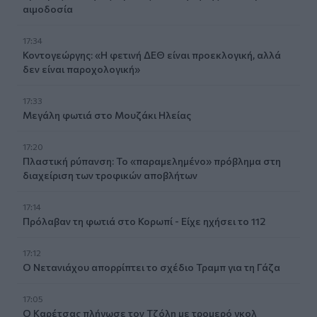
αιμοδοσία
17:34
Κοντογεώργης: «Η φετινή ΔΕΘ είναι προεκλογική, αλλά
δεν είναι παροχολογική»
17:33
Μεγάλη φωτιά στο Μουζάκι Ηλείας
17:20
Πλαστική ρύπανση: Το «παραμελημένο» πρόβλημα στη
διαχείριση των τροφικών αποβλήτων
17:14
Πρόλαβαν τη φωτιά στο Κορωπί - Είχε ηχήσει το 112
17:12
Ο Νετανιάχου απορρίπτει το σχέδιο Τραμπ για τη Γάζα
17:05
Ο Καρέτσας πλήγωσε τον Τζόλη με τρομερό γκολ