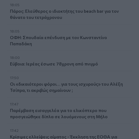
18:05
Πάρος: Ελεύθερος ο ιδιοκτήτης του beach bar για τον
θάνατο του τετράχρονου
18:05
ΟΦΗ: Σπουδαία επένδυση με τον Κωνσταντίνο
Παπαδάκη
18:00
Εύβοια: Ιερέας έσωσε 78χρονη από πνιγμό
17:50
Οι «δικαιότεροι φόροι… για τους ισχυρούς» του Αλέξη
Τσίπρα, τι ακριβώς σημαίνουν ;
17:47
Παρέμβαση εισαγγελέα για το ελικόπτερο που
προσγειώθηκε δίπλα σε λουόμενους στη Μήλο
17:42
Κρίσιμες ελλείψεις αίματος - Έκκληση της ΕΟΘΑ για