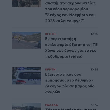
συστήματα αεροναυτιλίας
του νέου αεροδρομίου -
"Στόχος τον Νοέμβριο του
2028 να λειτουργεί"
ΚΡΗΤΗ
10:36
Εκ περιτροπής η
κυκλοφορία έξω από το ΙΤΕ
λόγω των έργων για το νέο
πεζοδρόμιο (video)
ΚΡΗΤΗ
10:38
Εξιχνιάστηκαν δύο
εμπρησμοί στο Ρέθυμνο -
Δικογραφία σε βάρος δύο
ανδρών
ΕΛΛAΔΑ
10:57
Σέρρες: Μητέρα και γιος οι