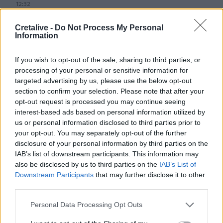
12:32
Συνελήφθη στη Γερμανία 31χρονος καταζητούμενος για
τρεις ανθρωποκτονίες στην Ελλάδα
Cretalive -
Do Not Process My Personal
Information
12:25
Λακωνία: Θανατηφόρο τροχαίο στον Κλαδά
If you wish to opt-out of the sale, sharing to third parties, or
processing of your personal or sensitive information for
12:23
targeted advertising by us, please use the below opt-out
Με τα σκάφη τους έσωσαν δεκάδες ανθρώπους - Το
section to confirm your selection. Please note that after your
"ευχαριστώ" στους ιδιώτες που συνέδραμαν στην
opt-out request is processed you may continue seeing
πυρκαγιά του Αγίου Βασιλείου
interest-based ads based on personal information utilized by
us or personal information disclosed to third parties prior to
12:20
your opt-out. You may separately opt-out of the further
Και επίσημα το Ειδικό Χωροταξικό Πλαίσιο για τον
disclosure of your personal information by third parties on the
Τουρισμό
IAB’s list of downstream participants. This information may
also be disclosed by us to third parties on the
IAB’s List of
12:17
Downstream Participants
that may further disclose it to other
Του έκλεψαν την αγελάδα και ξέσπασε στα κοινωνικά
third parties.
δίκτυα
Personal Data Processing Opt Outs