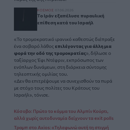
Το Ιράν εξαπέλυσε πυραυλική επίθεση κατά
ΚΟΣΜΟΣ
07.06.2026
Το Ιράν εξαπέλυσε πυραυλική
επίθεση κατά του Ισραήλ
«Το τρομοκρατικό ιρανικό καθεστώς διέπραξε
ένα σοβαρό λάθος
επιλέγοντας για άλλη μια
φορά την οδό της τρομοκρατίας
», δήλωσε ο
ταξίαρχος Έφι Ντέφριν, εκπρόσωπος των
ενόπλων δυνάμεων, στη διάρκεια σύντομης
τηλεοπτικής ομιλίας του.
«Δεν θα επιτρέψουμε να συνεχισθούν τα πυρά
με στόχο τους πολίτες του Κράτους του
Ισραήλ», τόνισε.
Κόσοβο: Πρώτο το κόμμα του Αλμπίν Κούρτι,
αλλά χωρίς αυτοδυναμία δείχνουν τα exit polls
Τραμπ στο Axios: «Τηλεφωνώ αυτή τη στιγμή