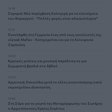
13:18
Σαμαριά: Νέα παρέμβαση Καλογερή για τα κλεισίματα
του Φαραγγιού - "Πολλές φορές είναι αδικαιολόγητα"
13:13
Συνελήφθη στη Γερμανία ένας από τους εκτελεστές της
«Greek Mafia» - Κατηγορείται και για τη δολοφονία
Ζαμπούνη
13:03
Κρητικές γεύσεις και μουσική παράδοση σε μια
ξεχωριστή βραδιά στο Αβδού
13:03
Αργεντινή: Επεισόδια μετά το τέλος κινητοποίησης κατά
νομοσχεδίου ιδιοκτησίας
12:56
Στη Σάμο για τη γιορτή της Μεταμόρφωσης του Σωτήρος
ο Αρχιεπίσκοπος Κρήτης Ευγένιος