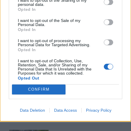
I want to opt-out of the Sharing of my
ΠΕΡΙΣΣΟΤΕΡΑ
personal data.
Opted In
I want to opt-out of the Sale of my
Personal Data.
Opted In
ΣΧΕΤΙΚA AΡΘΡΑ
I want to opt-out of processing my
Personal Data for Targeted Advertising.
Opted In
Βρετανία: Επεισόδια σε διαδήλωση κατά των μεταναστ
ΚΟΣΜΟΣ
13:41
I want to opt-out of Collection, Use,
Βρετανία: Επεισόδια σε διαδήλωση
Βρετανία: Επεισόδια σε
Retention, Sale, and/or Sharing of my
διαδήλωση κατά των
Personal Data that Is Unrelated with the
Purposes for which it was collected.
μεταναστών
Opted Out
CONFIRM
Νέο πρόστιμο $567 εκατ. στη Meta για βλάβες στην ψυχ
ΚΟΣΜΟΣ
13:30
Νέο πρόστιμο $567 εκατ. στη Meta 
Νέο πρόστιμο $567 εκατ. στη
Meta για βλάβες στην ψυχική
Data Deletion
Data Access
Privacy Policy
υγεία των παιδιών