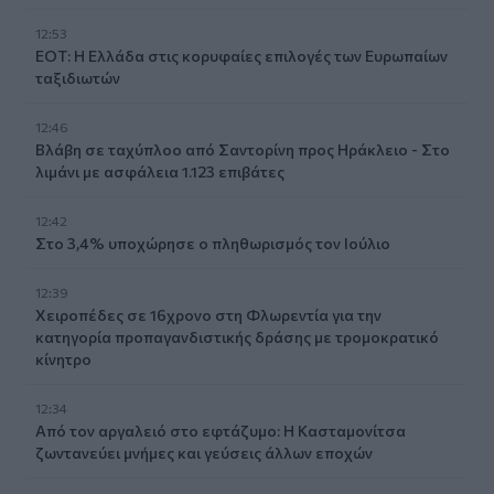
12:53
ΕΟΤ: Η Ελλάδα στις κορυφαίες επιλογές των Ευρωπαίων
ταξιδιωτών
12:46
Βλάβη σε ταχύπλοο από Σαντορίνη προς Ηράκλειο - Στο
λιμάνι με ασφάλεια 1.123 επιβάτες
12:42
Στο 3,4% υποχώρησε ο πληθωρισμός τον Ιούλιο
12:39
Xειροπέδες σε 16χρονο στη Φλωρεντία για την
κατηγορία προπαγανδιστικής δράσης με τρομοκρατικό
κίνητρο
12:34
Από τον αργαλειό στο εφτάζυμο: Η Κασταμονίτσα
ζωντανεύει μνήμες και γεύσεις άλλων εποχών