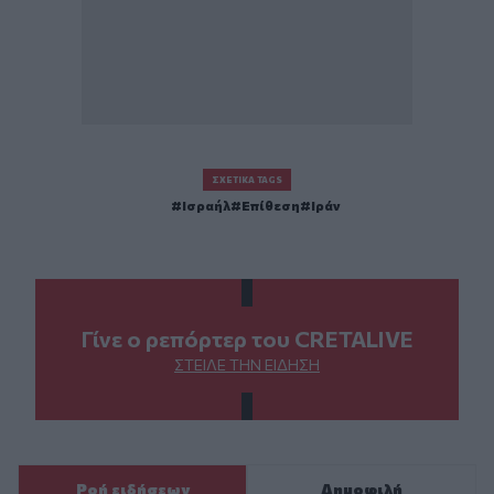
ΣΧΕΤΙΚΆ TAGS
Ισραήλ
Επίθεση
Ιράν
Γίνε ο ρεπόρτερ του CRETALIVE
ΣΤΕΊΛΕ ΤΗΝ ΕΊΔΗΣΗ
Ροή ειδήσεων
Δημοφιλή