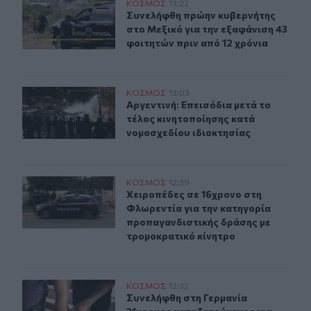
Συνελήφθη πρώην κυβερνήτης στο Μεξικό για την εξαφά
ΚΟΣΜΟΣ
13:22
Συνελήφθη πρώην κυβερνήτης στο Με
Συνελήφθη πρώην κυβερνήτης
στο Μεξικό για την εξαφάνιση 43
φοιτητών πριν από 12 χρόνια
Αργεντινή: Επεισόδια μετά το τέλος κινητοποίησης κατ
ΚΟΣΜΟΣ
13:03
Αργεντινή: Επεισόδια μετά το τέλο
Αργεντινή: Επεισόδια μετά το
τέλος κινητοποίησης κατά
νομοσχεδίου ιδιοκτησίας
Xειροπέδες σε 16χρονο στη Φλωρεντία για την κατηγο
ΚΟΣΜΟΣ
12:39
Xειροπέδες σε 16χρονο στη Φλωρεν
Xειροπέδες σε 16χρονο στη
Φλωρεντία για την κατηγορία
προπαγανδιστικής δράσης με
τρομοκρατικό κίνητρο
Συνελήφθη στη Γερμανία 31χρονος καταζητούμενος για
ΚΟΣΜΟΣ
12:32
Συνελήφθη στη Γερμανία 31χρονος 
Συνελήφθη στη Γερμανία