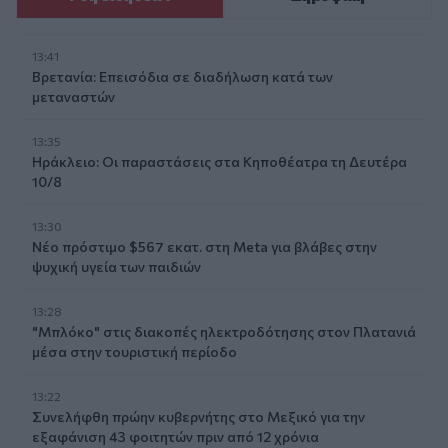
13:41
Βρετανία: Επεισόδια σε διαδήλωση κατά των
μεταναστών
13:35
Ηράκλειο: Οι παραστάσεις στα Κηποθέατρα τη Δευτέρα
10/8
13:30
Νέο πρόστιμο $567 εκατ. στη Meta για βλάβες στην
ψυχική υγεία των παιδιών
13:28
"Μπλόκο" στις διακοπές ηλεκτροδότησης στον Πλατανιά
μέσα στην τουριστική περίοδο
13:22
Συνελήφθη πρώην κυβερνήτης στο Μεξικό για την
εξαφάνιση 43 φοιτητών πριν από 12 χρόνια