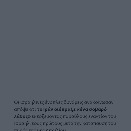
Οι ισραηλινές ένοπλες δυνάμεις ανακοίνωσαν
απόψε ότι
το Ιράν διέπραξε «ένα σοβαρό
λάθος»
εκτοξεύοντας πυραύλους εναντίον του
Ισραήλ,
τους πρώτους μετά την κατάπαυση του
πυρός της 8ης Απριλίου.