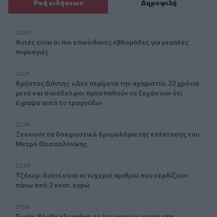
Ροή ειδήσεων
Δημοφιλή
22:30
Αυτές είναι οι πιο επικίνδυνες εβδομάδες για μεγάλες
πυρκαγιές
22:21
Χρήστος Δάντης: «Δεν περίμενα την αχαριστία, 22 χρόνια
μετά και συνάδελφοι προσπαθούν να ξεχάσουν ότι
έγραψα αυτό το τραγούδι»
22:14
Ξεκινούν τα δοκιμαστικά δρομολόγια της επέκτασης του
Μετρό Θεσσαλονίκης
22:05
Τζόκερ: Αυτοί είναι οι τυχεροί αριθμοί που κερδίζουν
πάνω από 2 εκατ. ευρώ
21:56
Συρία: Βόμβα εξερράγη σε λεωφορείο κοντά στη