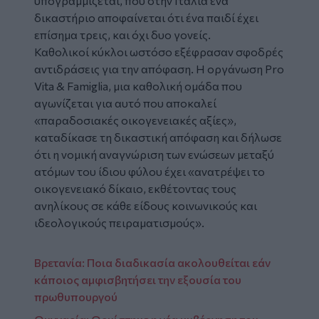
υπογραμμίζεται, που στην Ιταλία ένα
δικαστήριο αποφαίνεται ότι ένα παιδί έχει
επίσημα τρεις, και όχι δυο γονείς.
Καθολικοί κύκλοι ωστόσο εξέφρασαν σφοδρές
αντιδράσεις για την απόφαση. Η οργάνωση Pro
Vita & Famiglia, μια καθολική ομάδα που
αγωνίζεται για αυτό που αποκαλεί
«παραδοσιακές οικογενειακές αξίες»,
καταδίκασε τη δικαστική απόφαση και δήλωσε
ότι η νομική αναγνώριση των ενώσεων μεταξύ
ατόμων του ίδιου φύλου έχει «ανατρέψει το
οικογενειακό δίκαιο, εκθέτοντας τους
ανηλίκους σε κάθε είδους κοινωνικούς και
ιδεολογικούς πειραματισμούς».
Βρετανία: Ποια διαδικασία ακολουθείται εάν
κάποιος αμφισβητήσει την εξουσία του
πρωθυπουργού