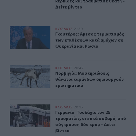
κερκίδες και τραυμάτισε θεατή -
Δείτε βίντεο
Γκουτέρες: Άμεσος τερματισμός των επιθέσεων κατά αμ
ΚΟΣΜΟΣ
21:30
Γκουτέρες: Άμεσος τερματισμός τω
Γκουτέρες: Άμεσος τερματισμός
των επιθέσεων κατά αμάχων σε
Ουκρανία και Ρωσία
Νορβηγία: Μυστηριώδεις θάνατοι ταράνδων δημιουργο
ΚΟΣΜΟΣ
20:42
Νορβηγία: Μυστηριώδεις θάνατοι 
Νορβηγία: Μυστηριώδεις
θάνατοι ταράνδων δημιουργούν
ερωτηματικά
Γερμανία: Τουλάχιστον 25 τραυματίες, οι επτά σοβαρά, 
ΚΟΣΜΟΣ
20:15
Γερμανία: Τουλάχιστον 25 τραυματί
Γερμανία: Τουλάχιστον 25
τραυματίες, οι επτά σοβαρά, από
σύγκρουση δύο τραμ - Δείτε
βίντεο