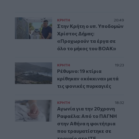
ΚΡΗΤΗ
20:49
Στην Κρήτη ο υπ. Υποδομών
Χρίστος Δήμας:
«Προχωρούν τα έργα σε
όλο το μήκος του ΒΟΑΚ»
ΚΡΗΤΗ
19:23
Ρέθυμνο: 19 κτίρια
κρίθηκαν «κόκκινα» μετά
τις φονικές πυρκαγιές
ΚΡΗΤΗ
18:32
Αγωνία για την 20χρονη
Ραφαέλα: Από το ΠΑΓΝΗ
στην Αθήνα η φοιτήτρια
που τραυματίστηκε σε
τροχαίο στο ΙΤΕ