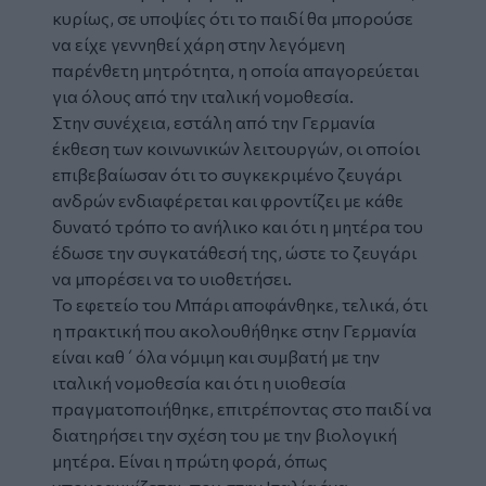
κυρίως, σε υποψίες ότι το παιδί θα μπορούσε
να είχε γεννηθεί χάρη στην λεγόμενη
παρένθετη μητρότητα, η οποία απαγορεύεται
για όλους από την ιταλική νομοθεσία.
Στην συνέχεια, εστάλη από την Γερμανία
έκθεση των κοινωνικών λειτουργών, οι οποίοι
επιβεβαίωσαν ότι το συγκεκριμένο ζευγάρι
ανδρών ενδιαφέρεται και φροντίζει με κάθε
δυνατό τρόπο το ανήλικο και ότι η μητέρα του
έδωσε την συγκατάθεσή της, ώστε το ζευγάρι
να μπορέσει να το υιοθετήσει.
Το εφετείο του Μπάρι αποφάνθηκε, τελικά, ότι
η πρακτική που ακολουθήθηκε στην Γερμανία
είναι καθ΄όλα νόμιμη και συμβατή με την
ιταλική νομοθεσία και ότι η υιοθεσία
πραγματοποιήθηκε, επιτρέποντας στο παιδί να
διατηρήσει την σχέση του με την βιολογική
μητέρα. Είναι η πρώτη φορά, όπως