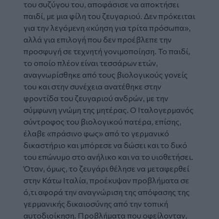
του συζύγου του, αποφάσισε να αποκτήσει
παιδί, με μια φίλη του ζευγαριού. Δεν πρόκειται
για την λεγόμενη «κύηση για τρίτα πρόσωπα»,
αλλά για επιλογή που δεν προέβλεπε την
προσφυγή σε τεχνητή γονιμοποίηση. Το παιδί,
το οποίο πλέον είναι τεσσάρων ετών,
αναγνωρίσθηκε από τους βιολογικούς γονείς
του και στην συνέχεια ανατέθηκε στην
φροντίδα του ζευγαριού ανδρών, με την
σύμφωνη γνώμη της μητέρας. Ο Ιταλογερμανός
σύντροφος του βιολογικού πατέρα, επίσης,
έλαβε «πράσινο φως» από το γερμανικό
δικαστήριο και μπόρεσε να δώσει και το δικό
του επώνυμο στο ανήλικο και να το υιοθετήσει.
Όταν, όμως, το ζευγάρι θέλησε να μεταφερθεί
στην Κάτω Ιταλία, προέκυψαν προβλήματα σε
ό,τι αφορά την αναγνώριση της απόφασης της
γερμανικής δικαιοσύνης από την τοπική
αυτοδιοίκηση. Προβλήματα που οφείλονταν,