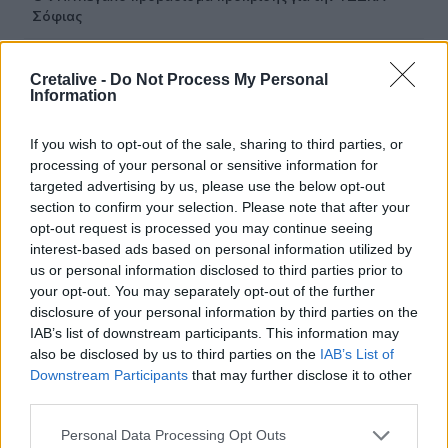
Σόφιας
21:07
Cretalive -
Do Not Process My Personal
Καιρός: Βοριάδες και ζέστη την Παρασκευή (07/08) στην
Information
Κρήτη
If you wish to opt-out of the sale, sharing to third parties, or
21:07
processing of your personal or sensitive information for
Γιατί δεν έσωσα το κουτάβι: Τι αναφέρει ο ερευνητής που
κατέγραφε τη συμβίωση του μικρού σκυλιού με αγέλη
targeted advertising by us, please use the below opt-out
λύκων
section to confirm your selection. Please note that after your
opt-out request is processed you may continue seeing
interest-based ads based on personal information utilized by
21:00
us or personal information disclosed to third parties prior to
Χανιά: Τραγούδια που κουβαλούν ιστορίες και
αναμνήσεις στο Αρχαιολογικό Μουσείο
your opt-out. You may separately opt-out of the further
disclosure of your personal information by third parties on the
IAB’s list of downstream participants. This information may
20:49
also be disclosed by us to third parties on the
IAB’s List of
Στην Κρήτη ο υπ. Υποδομών Χρίστος Δήμας: «Προχωρούν
Downstream Participants
that may further disclose it to other
τα έργα σε όλο το μήκος του ΒΟΑΚ»
third parties.
20:42
Personal Data Processing Opt Outs
Νορβηγία: Μυστηριώδεις θάνατοι ταράνδων δημιουργούν