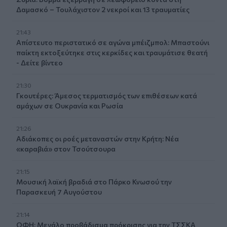
Δαμασκό – Τουλάχιστον 2 νεκροί και 13 τραυματίες
21:43
Απίστευτο περιστατικό σε αγώνα μπέιζμπολ: Μπαστούνι
παίκτη εκτοξεύτηκε στις κερκίδες και τραυμάτισε θεατή
- Δείτε βίντεο
21:30
Γκουτέρες: Άμεσος τερματισμός των επιθέσεων κατά
αμάχων σε Ουκρανία και Ρωσία
21:26
Αδιάκοπες οι ροές μεταναστών στην Κρήτη: Νέα
«καραβιά» στον Τσούτσουρα
21:15
Μουσική λαϊκή βραδιά στο Πάρκο Κνωσού την
Παρασκευή 7 Αυγούστου
21:14
ΟΦΗ: Μεγάλο προβάδισμα πρόκρισης για την ΤΣΣΚΑ