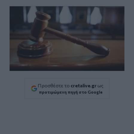
Facebook
Twitter
Messenger
Whatsapp
Viber
Προσθέστε το
cretalive.gr
ως
προτιμώμενη πηγή στο Google