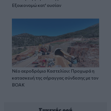
Εξοικονομώ κατ' ουσίαν
Νέο αεροδρόμιο Καστελίου: Προχωρά η
κατασκευή της σήραγγας σύνδεσης με τον
ΒΟΑΚ
Συνεχής ροή