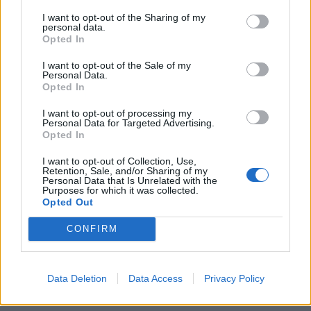
ερωτηματικά
I want to opt-out of the Sharing of my
personal data.
Opted In
20:29
Ιεράπετρα: Χειροπέδες σε 20χρονο φερόμενο διακινητή
I want to opt-out of the Sale of my
για την «καραβιά» με τους 45 μετανάστες
Personal Data.
Opted In
20:21
Λιμάνι Ηρακλείου: Έμπλεξε ο κάβος στην προπέλα του
I want to opt-out of processing my
Personal Data for Targeted Advertising.
πλοίου!
Opted In
20:15
I want to opt-out of Collection, Use,
Retention, Sale, and/or Sharing of my
Γερμανία: Τουλάχιστον 25 τραυματίες, οι επτά σοβαρά,
Personal Data that Is Unrelated with the
από σύγκρουση δύο τραμ - Δείτε βίντεο
Purposes for which it was collected.
Opted Out
20:06
CONFIRM
Οργανωτικό λίφτινγκ χρειάζονται οι δήμοι
19:57
Ζ. Κωνσταντοπούλου για πυρκαγιές: Αυτό που συμβαίνει
Data Deletion
Data Access
Privacy Policy
δεν είναι ατύχημα αλλά έγκλημα συνεχιζόμενο