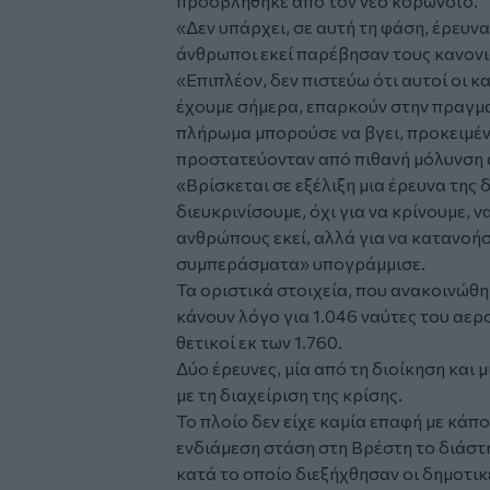
προσβλήθηκε από τον νέο κορωνοϊό.
«Δεν υπάρχει, σε αυτή τη φάση, έρευνα
άνθρωποι εκεί παρέβησαν τους κανονι
«Επιπλέον, δεν πιστεύω ότι αυτοί οι 
έχουμε σήμερα, επαρκούν στην πραγμα
πλήρωμα μπορούσε να βγει, προκειμένο
προστατεύονταν από πιθανή μόλυνση 
«Βρίσκεται σε εξέλιξη μια έρευνα της 
διευκρινίσουμε, όχι για να κρίνουμε, 
ανθρώπους εκεί, αλλά για να κατανοήσ
συμπεράσματα» υπογράμμισε.
Τα οριστικά στοιχεία, που ανακοινώθ
κάνουν λόγο για 1.046 ναύτες του αε
θετικοί εκ των 1.760.
Δύο έρευνες, μία από τη διοίκηση και 
με τη διαχείριση της κρίσης.
Το πλοίο δεν είχε καμία επαφή με κάπο
ενδιάμεση στάση στη Βρέστη το διάστ
κατά το οποίο διεξήχθησαν οι δημοτικ