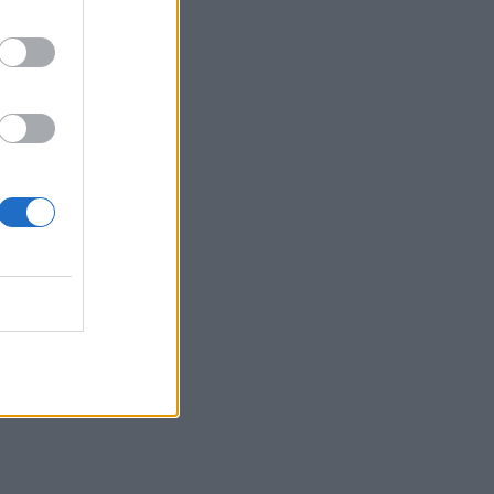
22:55
Ανησυχία στην Τεχεράνη: Ο πρόεδρος
του Ιράν δηλώνει ότι η επαφή με τον
Χαμενεΐ είναι δύσκολη
22:49
Φωτιά στα Αϊβαλιώτικα Βόλου
22:43
Συνελήφθη οπλισμένος άνδρας κοντά
σε γήπεδο γκολφ του Τραμπ στην
Καλιφόρνια
22:37
Κόλπος του Άντεν: Πλήγμα των Χούθι σε
τάνκερ της Σαουδικής Αραβίας
22:30
Αδειοδωρόσημο Αυγούστου 2026: Πότε
καταβάλλεται στους οικοδόμους