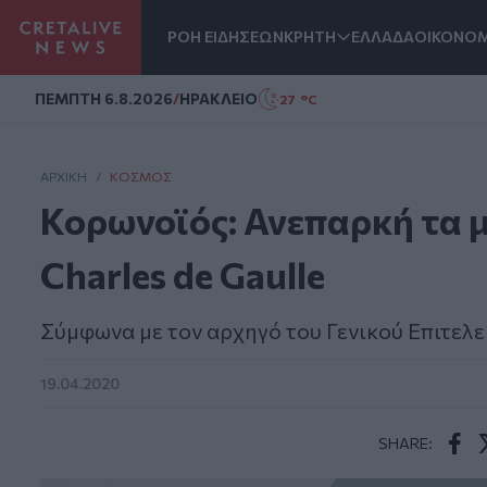
ΡΟΗ ΕΙΔΗΣΕΩΝ
ΚΡΗΤΗ
ΕΛΛΑΔΑ
ΟΙΚΟΝΟΜ
Homepage
ΠΕΜΠΤΗ 6.8.2026
/
ΗΡΑΚΛΕΙΟ
27 °C
ΑΡΧΙΚΗ
/
ΚΌΣΜΟΣ
Κορωνοϊός: Ανεπαρκή τα 
Charles de Gaulle
Σύμφωνα με τον αρχηγό του Γενικού Επιτελε
19.04.2020
SHARE:
Face
T