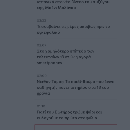
ισπανικά στο νέο βίντεο του συζύγου
της, Μπένι Μπλάνκο
03:33
Τι συμβαίνει τις μέρες ακριβώς πριν το
εγκεφαλικό
02:07
Στο χαμηλότερο επίπεδο των
τελευταίων 13 ετών η αγορά
smartphones
02:00
Νέιθαν Τόμας: Το παιδί-θαύμα που έγινε
καθηγητής πανεπιστημίου στα 18 του
χρόνια
01:10
Γιατί του Σωτήρος τρώμε ψάρι και
ευλογούμε τα πρώτα σταφύλια