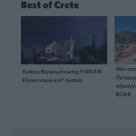
Best of Crete
Νέο αερ
Λύσεις θερμομόνωσης FIBRAN:
Προχωρά
Εξοικονομώ κατ' ουσίαν
σήραγγα
ΒΟΑΚ