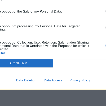
In
o opt-out of the Sale of my Personal Data.
In
to opt-out of processing my Personal Data for Targeted
ing.
In
ΙΚΆ TAGS
o opt-out of Collection, Use, Retention, Sale, and/or Sharing
όρο Charles-de-Gaulle
Γαλλία
ersonal Data that Is Unrelated with the Purposes for which it
lected.
Out
CONFIRM
ερ του CRETALIVE
ΤΗΝ ΕΊΔΗΣΗ
Data Deletion
Data Access
Privacy Policy