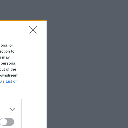
23:21
Κυψέλη: Τα δύο σενάρια που εξετάζουν
οι Αρχές για τη δολοφονία της
Σκωτσέζας
23:15
Οι ΗΠΑ αναστέλλουν τις εισαγωγές από
sonal or
τον μεγαλύτερο παραγωγό αβοκάντο
ection to
του Μεξικού
ou may
 personal
23:09
out of the
Κατσαφάδος από τα Βίλια: «Κανένας
 downstream
δεν μένει πίσω» - Σε εξέλιξη οι
B’s List of
διαδικασίες αποζημιώσεων για τους
πληγέντες
23:03
Ποια είναι τα δέντρα που μπορούν να
γίνουν «ασπίδα» για το σπίτι σας
απέναντι στις πυρκαγιές