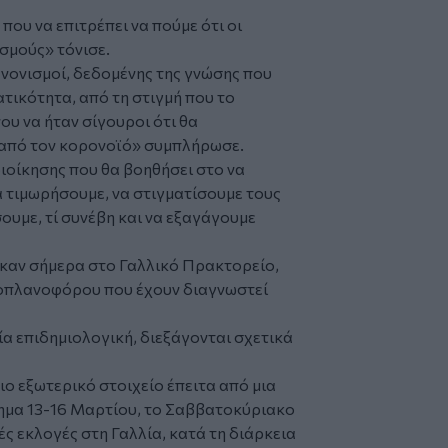
 που να επιτρέπει να πούμε ότι οι
σμούς» τόνισε.
κανονισμοί, δεδομένης της γνώσης που
τικότητα, από τη στιγμή που το
υ να ήταν σίγουροι ότι θα
από τον κορονοϊό» συμπλήρωσε.
διοίκησης που θα βοηθήσει στο να
να τιμωρήσουμε, να στιγματίσουμε τους
ουμε, τί συνέβη και να εξαγάγουμε
ηκαν σήμερα στο Γαλλικό Πρακτορείο,
ροπλανοφόρου που έχουν διαγνωστεί
μία επιδημιολογική, διεξάγονται σχετικά
ιο εξωτερικό στοιχείο έπειτα από μια
ημα 13-16 Μαρτίου, το Σαββατοκύριακο
ές εκλογές στη Γαλλία, κατά τη διάρκεια