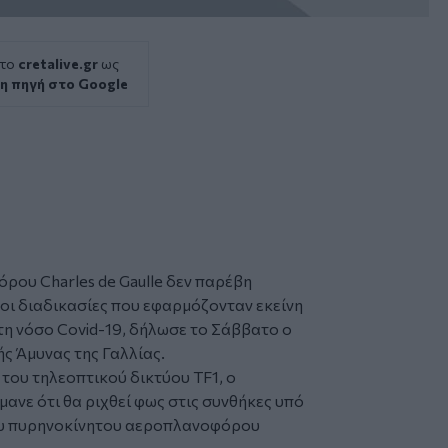
 το
cretalive.gr
ως
η πηγή στο Google
ρου Charles de Gaulle δεν παρέβη
 οι διαδικασίες που εφαρμόζονταν εκείνη
η νόσο Covid-19, δήλωσε το Σάββατο ο
ής Άμυνας της Γαλλίας.
του τηλεοπτικού δικτύου TF1, ο
νε ότι θα ριχθεί φως στις συνθήκες υπό
ου πυρηνοκίνητου αεροπλανοφόρου