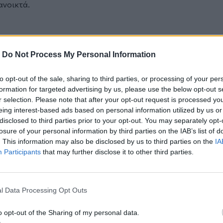
ανοικτά.
-
Do Not Process My Personal Information
to opt-out of the sale, sharing to third parties, or processing of your per
 τους ηγέτες Ν. Κορέας και Μεξικού
formation for targeted advertising by us, please use the below opt-out s
αγό Τομ»
r selection. Please note that after your opt-out request is processed y
eing interest-based ads based on personal information utilized by us or
προς μετανάστες - Φυλακή ή Ελλάδα
disclosed to third parties prior to your opt-out. You may separately opt-
losure of your personal information by third parties on the IAB’s list of
. This information may also be disclosed by us to third parties on the
IA
Participants
that may further disclose it to other third parties.
ο
Google News
και στο
Facebook
κανάλι μας στο
YouTube
l Data Processing Opt Outs
o opt-out of the Sharing of my personal data.