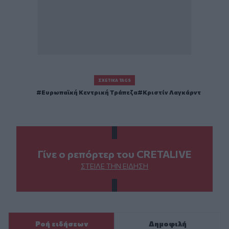
ΣΧΕΤΙΚΆ TAGS
Ευρωπαϊκή Κεντρική Τράπεζα
Κριστίν Λαγκάρντ
Γίνε ο ρεπόρτερ του CRETALIVE
ΣΤΕΊΛΕ ΤΗΝ ΕΊΔΗΣΗ
Ροή ειδήσεων
Δημοφιλή