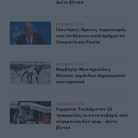
Δείτε βίντεο
Γκουτέρες: Άμεσος τερματισμός των επιθέσεων κατά αμ
ΚΟΣΜΟΣ
21:30
Γκουτέρες: Άμεσος τερματισμός τω
Γκουτέρες: Άμεσος τερματισμός
των επιθέσεων κατά αμάχων σε
Ουκρανία και Ρωσία
Νορβηγία: Μυστηριώδεις θάνατοι ταράνδων δημιουργο
ΚΟΣΜΟΣ
20:42
Νορβηγία: Μυστηριώδεις θάνατοι 
Νορβηγία: Μυστηριώδεις
θάνατοι ταράνδων δημιουργούν
ερωτηματικά
Γερμανία: Τουλάχιστον 25 τραυματίες, οι επτά σοβαρά, 
ΚΟΣΜΟΣ
20:15
Γερμανία: Τουλάχιστον 25 τραυματί
Γερμανία: Τουλάχιστον 25
τραυματίες, οι επτά σοβαρά, από
σύγκρουση δύο τραμ - Δείτε
βίντεο