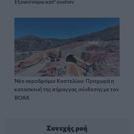
Εξοικονομώ κατ' ουσίαν
Νέο αεροδρόμιο Καστελίου: Προχωρά η
κατασκευή της σήραγγας σύνδεσης με τον
ΒΟΑΚ
Συνεχής ροή