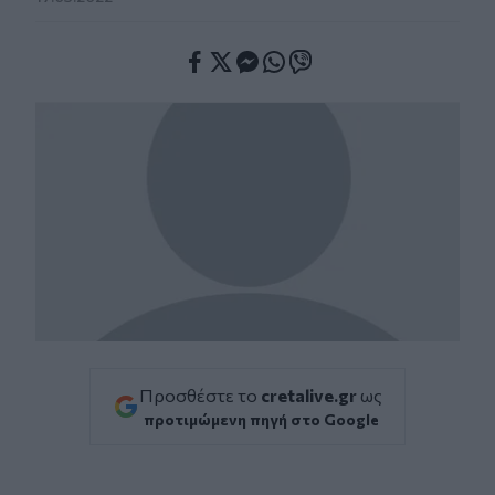
Facebook
Twitter
Messenger
Whatsapp
Viber
Προσθέστε το
cretalive.gr
ως
προτιμώμενη πηγή στο Google