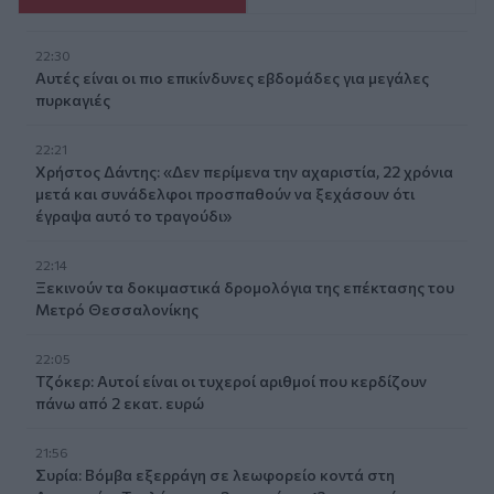
22:30
Αυτές είναι οι πιο επικίνδυνες εβδομάδες για μεγάλες
πυρκαγιές
22:21
Χρήστος Δάντης: «Δεν περίμενα την αχαριστία, 22 χρόνια
μετά και συνάδελφοι προσπαθούν να ξεχάσουν ότι
έγραψα αυτό το τραγούδι»
22:14
Ξεκινούν τα δοκιμαστικά δρομολόγια της επέκτασης του
Μετρό Θεσσαλονίκης
22:05
Τζόκερ: Αυτοί είναι οι τυχεροί αριθμοί που κερδίζουν
πάνω από 2 εκατ. ευρώ
21:56
Συρία: Βόμβα εξερράγη σε λεωφορείο κοντά στη