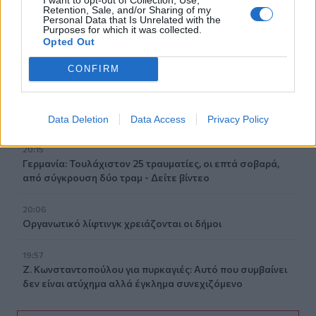
Retention, Sale, and/or Sharing of my
Personal Data that Is Unrelated with the
Purposes for which it was collected.
20:29
Opted Out
Ιεράπετρα: Χειροπέδες σε 20χρονο φερόμενο διακινητή
για την «καραβιά» με τους 45 μετανάστες
CONFIRM
20:21
Λιμάνι Ηρακλείου: Έμπλεξε ο κάβος στην προπέλα του
πλοίου!
Data Deletion
Data Access
Privacy Policy
20:15
Γερμανία: Τουλάχιστον 25 τραυματίες, οι επτά σοβαρά,
από σύγκρουση δύο τραμ - Δείτε βίντεο
20:06
Οργανωτικό λίφτινγκ χρειάζονται οι δήμοι
19:57
Ζ. Κωνσταντοπούλου για πυρκαγιές: Αυτό που συμβαίνει
δεν είναι ατύχημα αλλά έγκλημα συνεχιζόμενο