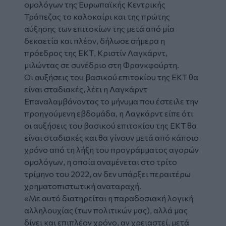
ομολόγων της Ευρωπαϊκής Κεντρικής
Τράπεζας το καλοκαίρι και της πρώτης
αύξησης των επιτοκίων της μετά από μία
δεκαετία και πλέον, δήλωσε σήμερα η
πρόεδρος της ΕΚΤ, Κριστίν Λαγκάρντ,
μιλώντας σε συνέδριο στη Φρανκφούρτη.
Οι αυξήσεις του βασικού επιτοκίου της ΕΚΤ θα
είναι σταδιακές, λέει η Λαγκάρντ
Επαναλαμβάνοντας το μήνυμα που έστειλε την
προηγούμενη εβδομάδα, η Λαγκάρντ είπε ότι
οι αυξήσεις του βασικού επιτοκίου της ΕΚΤ θα
είναι σταδιακές και θα γίνουν μετά από κάποιο
χρόνο από τη λήξη του προγράμματος αγορών
ομολόγων, η οποία αναμένεται στο τρίτο
τρίμηνο του 2022, αν δεν υπάρξει περαιτέρω
χρηματοπιστωτική αναταραχή.
«Με αυτό διατηρείται η παραδοσιακή λογική
αλληλουχίας (των πολιτικών μας), αλλά μας
δίνει και επιπλέον χρόνο, αν χρειαστεί, μετά