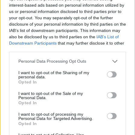
interest-based ads based on personal information utilized by
us or personal information disclosed to third parties prior to
21:07
your opt-out. You may separately opt-out of the further
Καιρός: Βοριάδες και ζέστη την Παρασκευή (07/08) στην
disclosure of your personal information by third parties on the
Κρήτη
IAB’s list of downstream participants. This information may
also be disclosed by us to third parties on the
IAB’s List of
21:07
Downstream Participants
that may further disclose it to other
Γιατί δεν έσωσα το κουτάβι: Τι αναφέρει ο ερευνητής που
third parties.
κατέγραφε τη συμβίωση του μικρού σκυλιού με αγέλη
λύκων
Personal Data Processing Opt Outs
21:00
I want to opt-out of the Sharing of my
Χανιά: Τραγούδια που κουβαλούν ιστορίες και
personal data.
Opted In
αναμνήσεις στο Αρχαιολογικό Μουσείο
I want to opt-out of the Sale of my
20:49
Personal Data.
Στην Κρήτη ο υπ. Υποδομών Χρίστος Δήμας: «Προχωρούν
Opted In
τα έργα σε όλο το μήκος του ΒΟΑΚ»
I want to opt-out of processing my
Personal Data for Targeted Advertising.
20:42
Opted In
Νορβηγία: Μυστηριώδεις θάνατοι ταράνδων δημιουργούν
ερωτηματικά
I want to opt-out of Collection, Use,