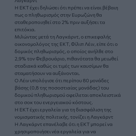
Λαγκάρντ
Η ΕΚΤ έχει δηλώσει ότι πρέπει να είναι βέβαιη
πως ο πληθωρισμός στην Ευρωζώνη θα
σταθεροποιηθεί στο 2% πριν αυξήσει τα
επιτόκια.
Μιλώντας μετά τη Λαγκάρντ, ο επικεφαλής
οικονομολόγος της ΕΚΤ, Φίλιπ Λέιν, είπε ότι ο
δομικός πληθωρισμός, ο οποίος ανήλθε στο
2,9% τον Φεβρουάριο, πιθανότατα θα μειωθεί
σταδιακά καθώς οι τιμές των καυσίμων θα
σταματήσουν να αυξάνονται.
Ο Λέιν υπολόγισε ότι περίπου 80 μονάδες
βάσης (0,8 της ποσοστιαίας μονάδας) του
δομικού πληθωρισμού οφείλεται αποκλειστικά
στο σοκ του ενεργειακού κόστους.
Η ΕΚΤ έχει εργαλεία για τη διασφάλιση της
νομισματικής πολιτικής, τονίζει η Λαγκάρντ
Η Λαγκάρντ επανέλαβε ότι η ΕΚΤ μπορεί να
χρησιμοποιήσει νέα εργαλεία για να