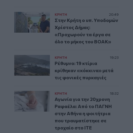
ΚΡΗΤΗ
20:49
Στην Κρήτη ο υπ. Υποδομών
Χρίστος Δήμας:
«Προχωρούν τα έργα σε
όλο το μήκος του ΒΟΑΚ»
ΚΡΗΤΗ
19:23
Ρέθυμνο: 19 κτίρια
κρίθηκαν «κόκκινα» μετά
τις φονικές πυρκαγιές
ΚΡΗΤΗ
18:32
Αγωνία για την 20χρονη
Ραφαέλα: Από το ΠΑΓΝΗ
στην Αθήνα η φοιτήτρια
που τραυματίστηκε σε
τροχαίο στο ΙΤΕ