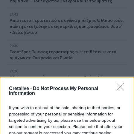
Δαμασκό – Τουλάχιστον 2 νεκροί και 13 τραυματίες
21:43
Απίστευτο περιστατικό σε αγώνα μπέιζμπολ: Μπαστούνι
παίκτη εκτοξεύτηκε στις κερκίδες και τραυμάτισε θεατή
- Δείτε βίντεο
21:30
Γκουτέρες: Άμεσος τερματισμός των επιθέσεων κατά
αμάχων σε Ουκρανία και Ρωσία
21:26
Αδιάκοπες οι ροές μεταναστών στην Κρήτη: Νέα
«καραβιά» στον Τσούτσουρα
Cretalive -
Do Not Process My Personal
Information
21:15
Μουσική λαϊκή βραδιά στο Πάρκο Κνωσού την
If you wish to opt-out of the sale, sharing to third parties, or
Παρασκευή 7 Αυγούστου
processing of your personal or sensitive information for
targeted advertising by us, please use the below opt-out
21:14
section to confirm your selection. Please note that after your
ΟΦΗ: Μεγάλο προβάδισμα πρόκρισης για την ΤΣΣΚΑ
opt-out request is processed you may continue seeing
Σόφιας