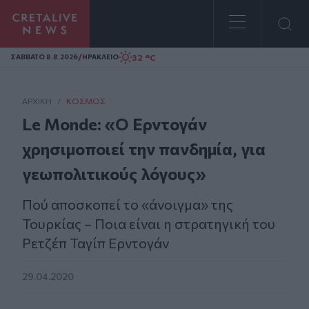
Homepage
/
32 °C
ΣAΒΒΑΤΟ 8.8.2026
ΗΡΑΚΛΕΙΟ
ΑΡΧΙΚΗ
/
ΚΌΣΜΟΣ
Le Monde: «Ο Ερντογάν
χρησιμοποιεί την πανδημία, για
γεωπολιτικούς λόγους»
Πού αποσκοπεί το «άνοιγμα» της
Τουρκίας – Ποια είναι η στρατηγική του
Ρετζέπ Ταγίπ Ερντογάν
29.04.2020