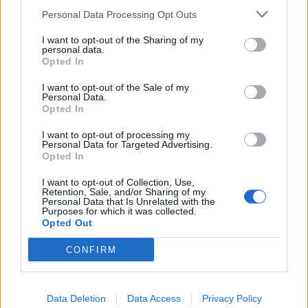
Συναγερμός για άνδρα περιπατητή που ζήτησε τις πρώτες
Personal Data Processing Opt Outs
βοήθειες κοντά στο φαράγγι του Τράφουλα
I want to opt-out of the Sharing of my
personal data.
15:26
Opted In
Στέφανος Τσιτσιπάς: Διακοπές στην Ελβετία με τη νέα
του σύντροφο (photos)
I want to opt-out of the Sale of my
Personal Data.
Opted In
15:21
Λιονέλ Μέσι: Πέθανε ο πατέρας του
I want to opt-out of processing my
Personal Data for Targeted Advertising.
Opted In
15:17
Ιός Δυτικού Νείλου: Έως τον Οκτώβριο η έξαρση των
I want to opt-out of Collection, Use,
κρουσμάτων - Τα συμπτώματα που δεν πρέπει να
Retention, Sale, and/or Sharing of my
αγνοήσουμε
Personal Data that Is Unrelated with the
Purposes for which it was collected.
Opted Out
15:03
Άμεση κι αποτελεσματική επέμβαση της πυροσβεστικής
CONFIRM
για φωτιά στα Νέα Ρούματα
14:59
Data Deletion
Data Access
Privacy Policy
Θρίλερ στον Λυκαβηττό: Σε 57χρονη γυναίκα από την