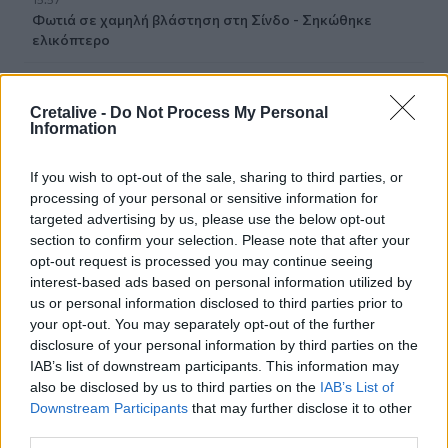
Φωτιά σε χαμηλή βλάστηση στη Σίνδο - Σηκώθηκε
ελικόπτερο
15:54
Αττικόν: Εκτός λειτουργίας και οι δύο αξονικοί
Cretalive -
Do Not Process My Personal
τομογράφοι
Information
15:48
If you wish to opt-out of the sale, sharing to third parties, or
Ταϊλάνδη: Στους 9 οι νεκροί μετά τον θάνατο ενός
processing of your personal or sensitive information for
12χρονου κοριτσιού στην επίθεση με πυροβολισμούς σε
targeted advertising by us, please use the below opt-out
σχολείο
section to confirm your selection. Please note that after your
opt-out request is processed you may continue seeing
15:40
interest-based ads based on personal information utilized by
«Του χρόνου σχεδιάζουμε να επιστρέψουμε στην
us or personal information disclosed to third parties prior to
Κρήτη», μετά τη φωτιά στο νότιο Ρέθυμνο
your opt-out. You may separately opt-out of the further
disclosure of your personal information by third parties on the
15:38
IAB’s list of downstream participants. This information may
Θερινές εκπτώσεις: Χαμηλότερος ο τζίρος – Αυξημένες
also be disclosed by us to third parties on the
IAB’s List of
οι πιέσεις από το ηλεκτρονικό εμπόριο
Downstream Participants
that may further disclose it to other
third parties.
15:29