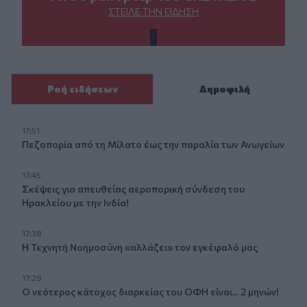
ΣΤΕΊΛΕ ΤΗΝ ΕΊΔΗΣΗ
Ροή ειδήσεων
Δημοφιλή
17:51
Πεζοπορία από τη Μίλατο έως την παραλία των Ανωγείων
17:45
Σκέψεις για απευθείας αεροπορική σύνδεση του
Ηρακλείου με την Ινδία!
17:38
Η Τεχνητή Νοημοσύνη «αλλάζει» τον εγκέφαλό μας
17:29
Ο νεότερος κάτοχος διαρκείας του ΟΦΗ είναι... 2 μηνών!