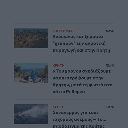
ΕΠΙΣΤΗΜΕΣ
16:56
Καύσωνας και ξηρασία
"χτυπούν" την αγροτική
παραγωγή και στην Κρήτη
ΚΡΗΤΗ
15:40
«Του χρόνου σχεδιάζουμε
να επιστρέψουμε στην
Κρήτη», μετά τη φωτιά στο
νότιο Ρέθυμνο
ΚΡΗΤΗ
13:28
Συναγερμός για τους
ισχυρούς ανέμους – Το...
παράδειγμα της Κρήτης