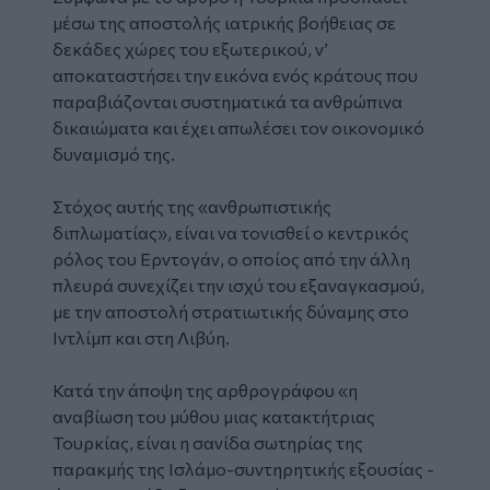
μέσω της αποστολής ιατρικής βοήθειας σε
δεκάδες χώρες του εξωτερικού, ν’
αποκαταστήσει την εικόνα ενός κράτους που
παραβιάζονται συστηματικά τα ανθρώπινα
δικαιώματα και έχει απωλέσει τον οικονομικό
δυναμισμό της.
Στόχος αυτής της «ανθρωπιστικής
διπλωματίας», είναι να τονισθεί ο κεντρικός
ρόλος του Ερντογάν, ο οποίος από την άλλη
πλευρά συνεχίζει την ισχύ του εξαναγκασμού,
με την αποστολή στρατιωτικής δύναμης στο
Ιντλίμπ και στη Λιβύη.
Κατά την άποψη της αρθρογράφου «η
αναβίωση του μύθου μιας κατακτήτριας
Τουρκίας, είναι η σανίδα σωτηρίας της
παρακμής της Ισλάμο-συντηρητικής εξουσίας -