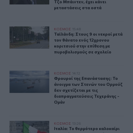
Τζο Μπάιντεν, έχει κάνει
μεταστάσεις στα οστά
Ταϊλάνδη: Στους 9 οι νεκροί μετά τον θάνατο ενός 12χ
ΚΟΣΜΟΣ
15:48
Ταϊλάνδη: Στους 9 οι νεκροί μετά 
Ταϊλάνδη: Στους 9 οι νεκροί μετά
τον θάνατο ενός 12χρονου
κοριτσιού στην επίθεση με
πυροβολισμούς σε σχολείο
Φρουροί της Επανάστασης: Το άνοιγμα των Στενών του Ο
ΚΟΣΜΟΣ
14:12
Φρουροί της Επανάστασης: Το άνοιγ
Φρουροί της Επανάστασης: Το
άνοιγμα των Στενών του Ορμούζ
δεν σχετίζεται με τις
διαπραγματεύσεις Τεχεράνης -
Ομάν
Ιταλία: Το θερμότερο καλοκαίρι του αιώνα πλήττει τη 
ΚΟΣΜΟΣ
13:26
Ιταλία: Το θερμότερο καλοκαίρι το
Ιταλία: Το θερμότερο καλοκαίρι