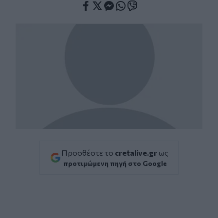
Facebook
Twitter
Messenger
Whatsapp
Viber
Προσθέστε το
cretalive.gr
ως
προτιμώμενη πηγή στο Google