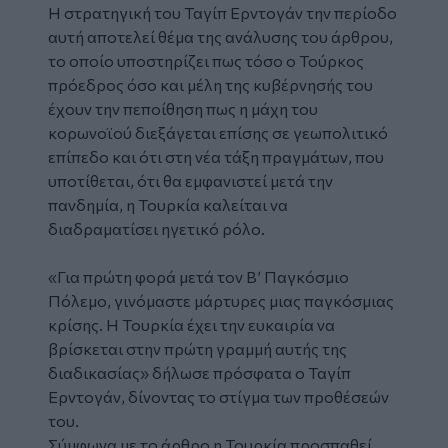
Η στρατηγική του Ταγίπ Ερντογάν την περίοδο
αυτή αποτελεί θέμα της ανάλυσης του άρθρου,
το οποίο υποστηρίζει πως τόσο ο Τούρκος
πρόεδρος όσο και μέλη της κυβέρνησής του
έχουν την πεποίθηση πως η μάχη του
κορωνοϊού διεξάγεται επίσης σε γεωπολιτικό
επίπεδο και ότι στη νέα τάξη πραγμάτων, που
υποτίθεται, ότι θα εμφανιστεί μετά την
πανδημία, η Τουρκία καλείται να
διαδραματίσει ηγετικό ρόλο.
«Για πρώτη φορά μετά τον Β’ Παγκόσμιο
Πόλεμο, γινόμαστε μάρτυρες μιας παγκόσμιας
κρίσης. Η Τουρκία έχει την ευκαιρία να
βρίσκεται στην πρώτη γραμμή αυτής της
διαδικασίας» δήλωσε πρόσφατα ο Ταγίπ
Ερντογάν, δίνοντας το στίγμα των προθέσεών
του.
Σύμφωνα με το άρθρο η Τουρκία προσπαθεί