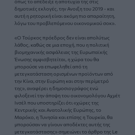
όπως το απέδειξε η αποτυχία της στις
δημοτικές εκλογές, την Ανοιξη του 2019 - και
αυτή η ρητορική είναι ακόμη πιο απαραίτητη,
λόγω του προβλεπόμενου οικονομικού σοκ».
«Ο Τούρκος πρόεδρος δεν είναι απολύτως
λάθος, καθώς σε μια εποχή, που η πολιτική
βιομηχανικής ασφάλειας της Ευρωπαϊκής
Ένωσης αμφισβητείται, η χώρα του θα
μπορούσε να επωφεληθεί από τη
μετεγκατάσταση ορισμένων προϊόντων από
την Κίνα, στην Ευρώπη και στην περίμετρό
της», αναφέρει η δημοσιογράφος ενώ
φιλοξενεί την άποψη του οικονομολόγου Αχμέτ
Ινσέλ που υποστηρίζει ότι «χώρες της
Κεντρικής και Ανατολικής Ευρώπης, το
Μαρόκο, η Τυνησία και επίσης η Τουρκία, θα
μπορούσαν να γίνουν αποδέκτες αυτής της
μετεγκατάστασης» σημειώνει το άρθρο της Le