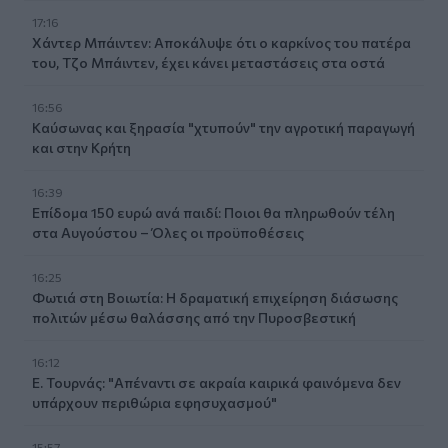
17:16
Χάντερ Μπάιντεν: Αποκάλυψε ότι ο καρκίνος του πατέρα
του, Τζο Μπάιντεν, έχει κάνει μεταστάσεις στα οστά
16:56
Καύσωνας και ξηρασία "χτυπούν" την αγροτική παραγωγή
και στην Κρήτη
16:39
Επίδομα 150 ευρώ ανά παιδί: Ποιοι θα πληρωθούν τέλη
στα Αυγούστου – Όλες οι προϋποθέσεις
16:25
Φωτιά στη Βοιωτία: Η δραματική επιχείρηση διάσωσης
πολιτών μέσω θαλάσσης από την Πυροσβεστική
16:12
Ε. Τουρνάς: "Απέναντι σε ακραία καιρικά φαινόμενα δεν
υπάρχουν περιθώρια εφησυχασμού"
15:57