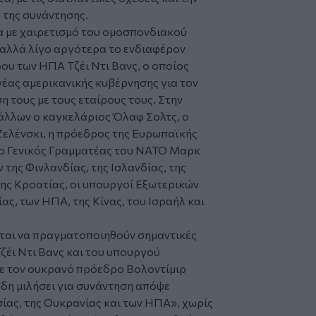
 της συνάντησης.
α με χαιρετισμό του ομοσπονδιακού
αλλά λίγο αργότερα το ενδιαφέρον
ου των ΗΠΑ Τζέι Ντι Βανς, ο οποίος
 νέας αμερικανικής κυβέρνησης για τον
 τους με τους εταίρους τους. Στην
άλλων ο καγκελάριος Όλαφ Σολτς, ο
Ζελένσκι, η πρόεδρος της Ευρωπαϊκής
 ο Γενικός Γραμματέας του ΝΑΤΟ Μαρκ
 της Φινλανδίας, της Ισλανδίας, της
 της Κροατίας, οι υπουργοί Εξωτερικών
ίας, των ΗΠΑ, της Κίνας, του Ισραήλ και
εται να πραγματοποιηθούν σημαντικές
Τζέι Ντι Βανς και του υπουργού
ε τον ουκρανό πρόεδρο Βολοντίμιρ
ήδη μιλήσει για συνάντηση απόψε
ας, της Ουκρανίας και των ΗΠΑ», χωρίς