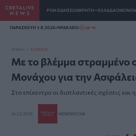
ΡΟΗ ΕΙΔΗΣΕΩΝ
ΚΡΗΤΗ
ΕΛΛΑΔΑ
ΟΙΚΟΝΟΜ
Homepage
ΠΑΡΑΣΚΕΥΗ 7.8.2026
/
ΗΡΑΚΛΕΙΟ
29 °C
ΑΡΧΙΚΗ
/
ΚΌΣΜΟΣ
Με το βλέμμα στραμμένο 
Μονάχου για την Ασφάλε
Στο επίκεντρο οι διατλαντικές σχέσεις και 
14.02.2025
NEWSROOM