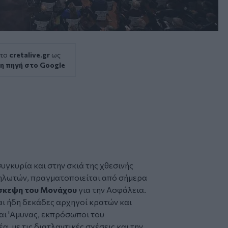
 το
cretalive.gr
ως
η πηγή στο Google
συγκυρία και στην σκιά της χθεσινής
δηλωτών, πραγματοποιείται από σήμερα
σκεψη του Μονάχου
για την Ασφάλεια.
ι ήδη δεκάδες αρχηγοί κρατών και
ι 'Αμυνας, εκπρόσωποι του
, με τις διατλαντικές σχέσεις και την