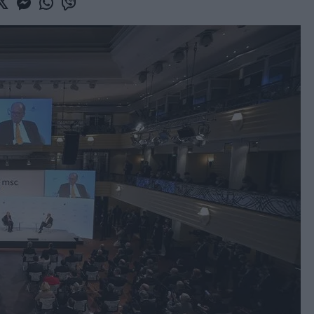
book
witter
Messenger
Whatsapp
Viber