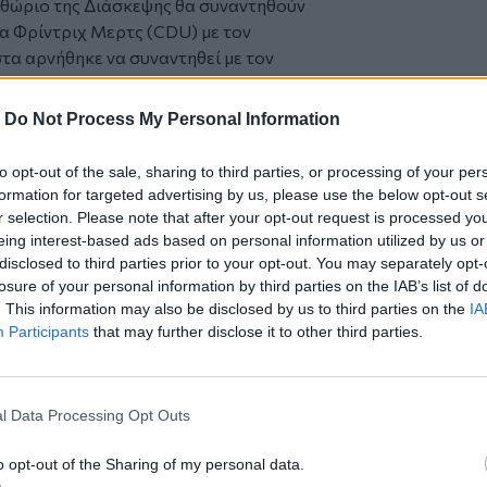
ιθώριο της Διάσκεψης θα συναντηθούν
α Φρίντριχ Μερτς (CDU) με τον
τα αρνήθηκε να συναντηθεί με τον
μφωνα με το Politico, ότι θα χάσει τις
-
Do Not Process My Personal Information
ου Αφγανού Φαρχάντ Ν. με αυτοκίνητο
δηλωτών δεν θεωρείται ότι συνδέεται με
to opt-out of the sale, sharing to third parties, or processing of your per
κόμη ανοιχτό το ενδεχόμενο να
formation for targeted advertising by us, please use the below opt-out s
αδηλώσεις εναντίον της MSC, του ΝΑΤΟ
r selection. Please note that after your opt-out request is processed y
έχρι χθες είχαν προγραμματιστεί για το
eing interest-based ads based on personal information utilized by us or
disclosed to third parties prior to your opt-out. You may separately opt-
ρεκόρ για την διοργάνωση. Περίπου
losure of your personal information by third parties on the IAB’s list of
Διάσκεψη, με την συνδρομή δυνάμεων
. This information may also be disclosed by us to third parties on the
IA
ειτονική Αυστρία.
Participants
that may further disclose it to other third parties.
ίο Κυβερνητικής Αποτελεσματικότητας
l Data Processing Opt Outs
, στην κεντρική Ιταλία
o opt-out of the Sharing of my personal data.
ίθεση με drone προκάλεσε ζημιές σε