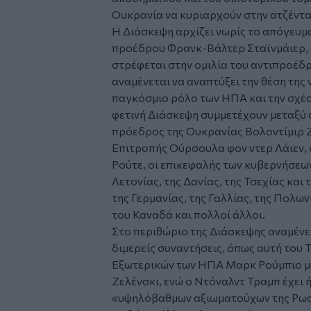
Ουκρανία να κυριαρχούν στην ατζέντα
Η Διάσκεψη αρχίζει νωρίς το απόγευμ
προέδρου Φρανκ-Βάλτερ Σταϊνμάιερ, 
στρέφεται στην ομιλία του αντιπροέδρ
αναμένεται να αναπτύξει την θέση της
παγκόσμιο ρόλο των ΗΠΑ και την σχέση
φετινή Διάσκεψη συμμετέχουν μεταξύ 
πρόεδρος της Ουκρανίας Βολοντίμιρ 
Επιτροπής Ούρσουλα φον ντερ Λάιεν,
Ρούτε, οι επικεφαλής των κυβερνήσεων
Λετονίας, της Δανίας, της Τσεχίας και
της Γερμανίας, της Γαλλίας, της Πολων
του Καναδά και πολλοί άλλοι.
Στο περιθώριο της Διάσκεψης αναμέν
διμερείς συναντήσεις, όπως αυτή του 
Εξωτερικών των ΗΠΑ Μαρκ Ρούμπιο μ
Ζελένσκι, ενώ ο Ντόναλντ Τραμπ έχει 
«υψηλόβαθμων αξιωματούχων της Ρωσί