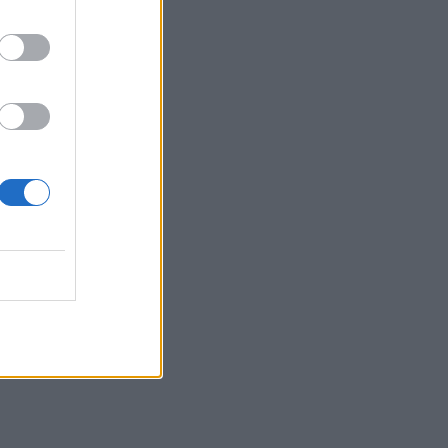
Ανατριχιαστικό βίντεο από τον σεισμό
στην Ιαπωνία: Γιατροί προστατεύουν με
τα σώματά τους ασθενή την ώρα του
χειρουργείου
23:54
Τραμπ: Ο πόλεμος με το Ιράν "θα
τελειώσει σύντομα"
23:43
30χρονη έπεσε στη θάλασσα από την
γέφυρα της Χαλκίδας
23:32
Οι «μαύρες χήρες» της Ρωσίας:
Παντρεύονται νεοσύλλεκτους πριν
μεταβούν στο μέτωπο για να
εισπράξουν τις «παχυλές»
αποζημιώσεις
23:25