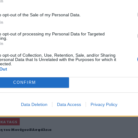
In
o opt-out of the Sale of my Personal Data.
In
to opt-out of processing my Personal Data for Targeted
ing.
ο
Google News
και στο
Facebook
In
κανάλι μας στο
YouTube
o opt-out of Collection, Use, Retention, Sale, and/or Sharing
ersonal Data that Is Unrelated with the Purposes for which it
lected.
Out
CONFIRM
Data Deletion
Data Access
Privacy Policy
ΙΚΆ TAGS
η του Μονάχου
Ασφάλεια