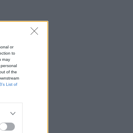
Τα φρούτα που επιλέγουν 4
ενδοκρινολόγοι για καλύτερο έλεγχο
του σακχάρου
03:34
Το απολαυστικό βίντεο της Νατάσας
Θεοδωρίδου με τη μητέρα της
sonal or
ection to
02:51
ou may
Ο έρωτας θα πρωταγωνιστήσει στη ζωή
 personal
αυτών των ζωδίων τον Αύγουστο
out of the
 downstream
01:42
B’s List of
Καύσωνας στο γραφείο: Πόσο μπορεί
να χαλαρώσει το dress code
00:31
Παιδιά στην πισίνα: 6 απαράβατοι
κανόνες για την πρόληψη του πνιγμού
00:00