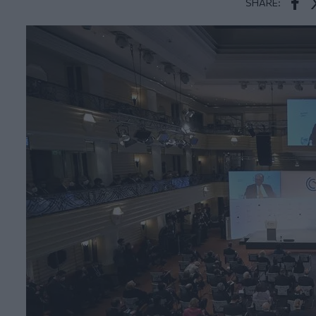
SHARE:
Face
T