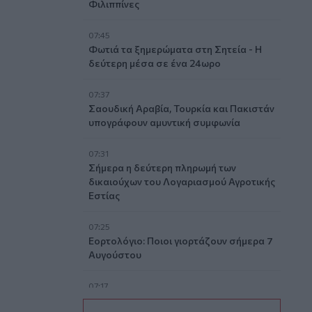
Φιλιππίνες
07:45
Φωτιά τα ξημερώματα στη Σητεία - Η
δεύτερη μέσα σε ένα 24ωρο
07:37
Σαουδική Αραβία, Τουρκία και Πακιστάν
υπογράφουν αμυντική συμφωνία
07:31
Σήμερα η δεύτερη πληρωμή των
δικαιούχων του Λογαριασμού Αγροτικής
Εστίας
07:25
Εορτολόγιο: Ποιοι γιορτάζουν σήμερα 7
Αυγούστου
07:17
Νέο Διεθνές Αεροδρόμιο Ηρακλείου: