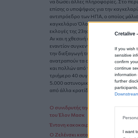
να δώσει άλλες πληροφορίες. Στο περ
επίσης ο υποψήφιος για την καγκελαρί
αντιπρόεδρο των ΗΠΑ, ο οποίος μάλισ
καγκελάριο Όλαφ Σολτς, εκτιμώντας, σύ
εκλογές της 23ης Φεβρουαρίου.
Cretalive 
Αν και η χθεσινή επίθεση του 24χρον
εναντίον συγκεντρωμένου πλήθους δια
If you wish 
την διεξαγωγή της Διάσκεψης, είναι α
sensitive in
ανατραπούν τα σχέδια για μεγάλες δι
confirm you
και πολλών από τους συμμετέχοντες. Μ
continue se
information 
τριήμερο 40 συγκεντρώσεις, αριθμός-
further disc
5.000 αστυνομικοί περιφρουρούν την 
participants
από άλλα κρατίδια, αλλά και από την γ
Downstream 
Ο συνιδρυτής της Airbnb στο υπουργε
του Έλον Μασκ
Persona
Έντονη κακοκαιρία έπληξε το νησί Έλβα
I want t
Ο Ζελένσκι καταγγέλλει ότι ρωσική επ