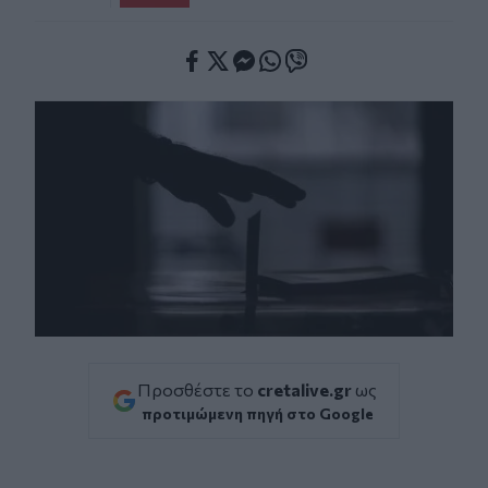
Facebook
Twitter
Messenger
Whatsapp
Viber
Προσθέστε το
cretalive.gr
ως
προτιμώμενη πηγή στο Google