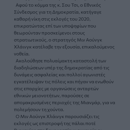
Αφού το κόμμα της κ. Σου Τσι, ο Εθνικός
Σύνδεσμος για τη Δημοκρατία, κατήγαγε
καθαρή νίκη στις εκλογές του 2020,
επικρατώντας επί των υποψηφίων που
θεωρούνταν προσκείμενοι στους
στρατιωτικούς, ο στρατηγός Μιν Αούνγκ
Χλάινγκ κατέλαβε την εξουσία, επικαλούμενος
νοθεία.
Ακολούθησε πολυαίμακτη καταστολή των
διαδηλώσεων υπέρ της δημοκρατίας από τις
δυνάμεις ασφαλείας και πολλοί αγωνιστές
εγκατέλειψαν τις πόλεις και πήγαν να ενωθούν
στις επαρχίες με οργανώσεις ανταρτών
εθνικών μειονοτήτων, παρούσες σε
απομακρυσμένες περιοχές της Μιανμάρ, για να
πολεμήσουν τη χούντα.
Ο Μιν Αούνγκ Χλάινγκ παρουσιάζει τις
εκλογές ως επιστροφή της πάλαι ποτέ