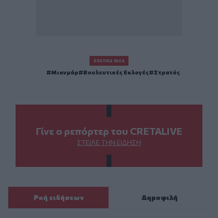
ΣΧΕΤΙΚΆ TAGS
Μιανμάρ
Βουλευτικές Εκλογές
Στρατός
Γίνε ο ρεπόρτερ του CRETALIVE
ΣΤΕΊΛΕ ΤΗΝ ΕΊΔΗΣΗ
Ροή ειδήσεων
Δημοφιλή