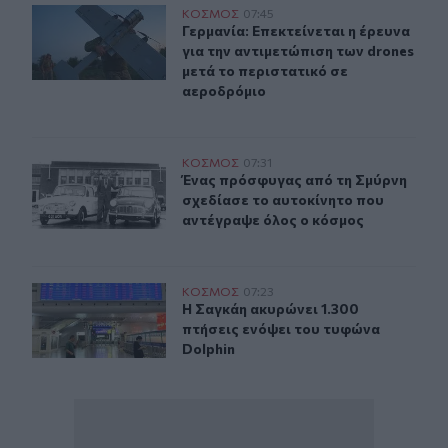
Γερμανία: Επεκτείνεται η έρευνα για την αντιμετώπιση 
ΚΟΣΜΟΣ
07:45
Γερμανία: Επεκτείνεται η έρευνα γι
Γερμανία: Επεκτείνεται η έρευνα
για την αντιμετώπιση των drones
μετά το περιστατικό σε
αεροδρόμιο
Ένας πρόσφυγας από τη Σμύρνη σχεδίασε το αυτοκίνητ
ΚΟΣΜΟΣ
07:31
Ένας πρόσφυγας από τη Σμύρνη σχε
Ένας πρόσφυγας από τη Σμύρνη
σχεδίασε το αυτοκίνητο που
αντέγραψε όλος ο κόσμος
Η Σαγκάη ακυρώνει 1.300 πτήσεις ενόψει του τυφώνα Do
ΚΟΣΜΟΣ
07:23
Η Σαγκάη ακυρώνει 1.300 πτήσεις ε
Η Σαγκάη ακυρώνει 1.300
πτήσεις ενόψει του τυφώνα
Dolphin