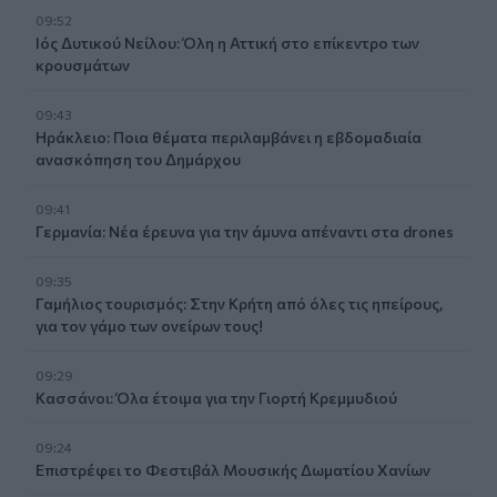
09:52
Ιός Δυτικού Νείλου: Όλη η Αττική στο επίκεντρο των
κρουσμάτων
09:43
Ηράκλειο: Ποια θέματα περιλαμβάνει η εβδομαδιαία
ανασκόπηση του Δημάρχου
09:41
Γερμανία: Νέα έρευνα για την άμυνα απέναντι στα drones
09:35
Γαμήλιος τουρισμός: Στην Κρήτη από όλες τις ηπείρους,
για τον γάμο των ονείρων τους!
09:29
Κασσάνοι: Όλα έτοιμα για την Γιορτή Κρεμμυδιού
09:24
Επιστρέφει το Φεστιβάλ Μουσικής Δωματίου Χανίων