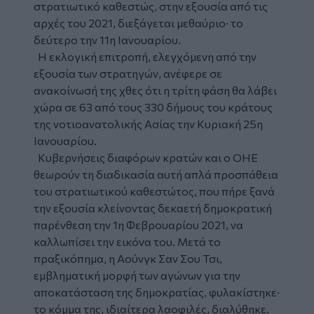
στρατιωτικό καθεστώς, στην εξουσία από τις
αρχές του 2021, διεξάγεται μεθαύριο· το
δεύτερο την 11η Ιανουαρίου.
Η εκλογική επιτροπή, ελεγχόμενη από την
εξουσία των στρατηγών, ανέφερε σε
ανακοίνωσή της χθες ότι η τρίτη φάση θα λάβει
χώρα σε 63 από τους 330 δήμους του κράτους
της νοτιοανατολικής Ασίας την Κυριακή 25η
Ιανουαρίου.
Κυβερνήσεις διαφόρων κρατών και ο ΟΗΕ
θεωρούν τη διαδικασία αυτή απλά προσπάθεια
του στρατιωτικού καθεστώτος, που πήρε ξανά
την εξουσία κλείνοντας δεκαετή δημοκρατική
παρένθεση την 1η Φεβρουαρίου 2021, να
καλλωπίσει την εικόνα του. Μετά το
πραξικόπημα, η Αούνγκ Σαν Σου Τσι,
εμβληματική μορφή των αγώνων για την
αποκατάσταση της δημοκρατίας, φυλακίστηκε·
το κόμμα της, ιδιαίτερα λαοφιλές, διαλύθηκε.