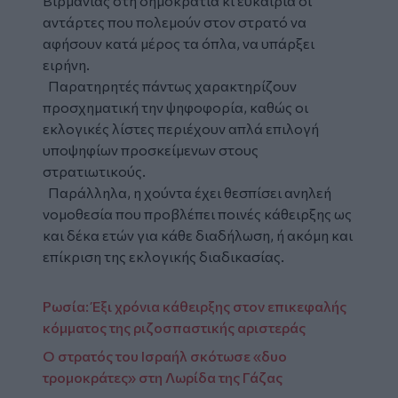
Βιρμανίας στη δημοκρατία κι ευκαιρία οι
αντάρτες που πολεμούν στον στρατό να
αφήσουν κατά μέρος τα όπλα, να υπάρξει
ειρήνη.
Παρατηρητές πάντως χαρακτηρίζουν
προσχηματική την ψηφοφορία, καθώς οι
εκλογικές λίστες περιέχουν απλά επιλογή
υποψηφίων προσκείμενων στους
στρατιωτικούς.
Παράλληλα, η χούντα έχει θεσπίσει ανηλεή
νομοθεσία που προβλέπει ποινές κάθειρξης ως
και δέκα ετών για κάθε διαδήλωση, ή ακόμη και
επίκριση της εκλογικής διαδικασίας.
Ρωσία: Έξι χρόνια κάθειρξης στον επικεφαλής
κόμματος της ριζοσπαστικής αριστεράς
Ο στρατός του Ισραήλ σκότωσε «δυο
τρομοκράτες» στη Λωρίδα της Γάζας