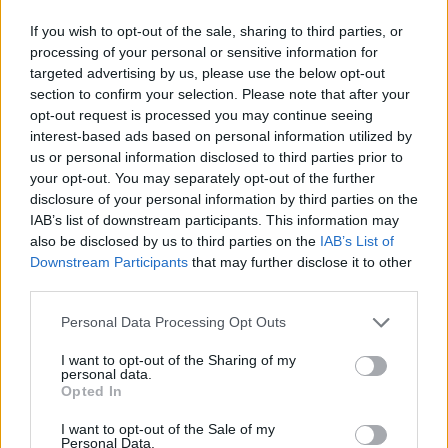
Κ.Καρτάλης: Η Ευρώπη θερμαίνεται ταχύτερα από άλλες
If you wish to opt-out of the sale, sharing to third parties, or
ηπείρους
processing of your personal or sensitive information for
targeted advertising by us, please use the below opt-out
08:34
section to confirm your selection. Please note that after your
Δεύτερη πηγή εισοδήματος για τους επαγγελματίες
opt-out request is processed you may continue seeing
ψαράδες ο αλιευτικός τουρισμός
interest-based ads based on personal information utilized by
us or personal information disclosed to third parties prior to
08:25
your opt-out. You may separately opt-out of the further
Από την Αττική στη Νότια Γαλλία : Οι εμπειρίες Ελλήνων
disclosure of your personal information by third parties on the
και Γάλλων πυροσβεστών στα πύρινα μέτωπα
IAB’s list of downstream participants. This information may
also be disclosed by us to third parties on the
IAB’s List of
08:18
Downstream Participants
that may further disclose it to other
Στα 15 δισ. ευρώ ο στόχος για νέα δάνεια το 2026
third parties.
08:12
Personal Data Processing Opt Outs
Τροχαίο στην Αθηνών–Σουνίου: Πώς έγινε η σύγκρουση
με τη μηχανή της «ΔΙΑΣ» – Δύο αστυνομικοί τραυματίες
I want to opt-out of the Sharing of my
personal data.
Opted In
08:05
Πινακίδες κυκλοφορίας: Πώς θα μπει τέλος στις
I want to opt-out of the Sale of my
χρονοβόρες διαδικασίες
Personal Data.