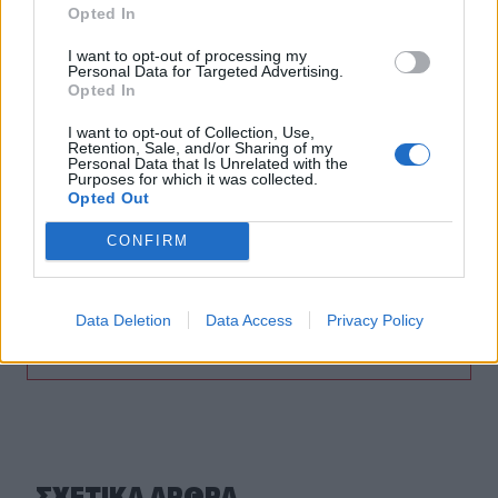
Opted In
07:59
I want to opt-out of processing my
Καναδάς: Σε κατάσταση έκτακτης ανάγκης η Βρετανική
Personal Data for Targeted Advertising.
Κολομβία εξαιτίας των πυρκαγιών
Opted In
I want to opt-out of Collection, Use,
07:52
Retention, Sale, and/or Sharing of my
Φωτιά σε εγκαταστάσεις της Aramco στη Σαουδική
Personal Data that Is Unrelated with the
Purposes for which it was collected.
Αραβία
Opted Out
07:45
CONFIRM
Γερμανία: Επεκτείνεται η έρευνα για την αντιμετώπιση
των drones μετά το περιστατικό σε αεροδρόμιο
Data Deletion
Data Access
Privacy Policy
ΠΕΡΙΣΣΟΤΕΡΑ
ΣΧΕΤΙΚA AΡΘΡΑ