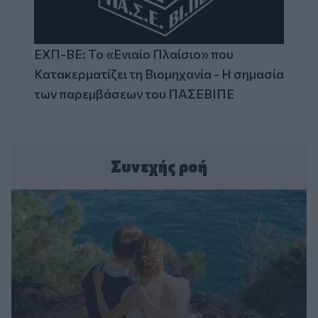
ΕΧΠ-ΒΕ: Το «Ενιαίο Πλαίσιο» που
Κατακερματίζει τη Βιομηχανία - Η σημασία
των παρεμβάσεων του ΠΑΣΕΒΙΠΕ
Συνεχής ροή