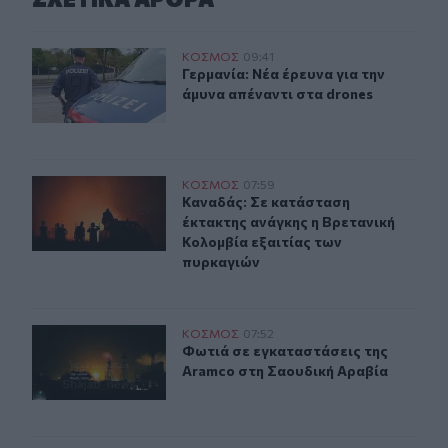
Γερμανία: Νέα έρευνα για την άμυνα απέναντι στα drone
ΚΟΣΜΟΣ
09:41
Γερμανία: Νέα έρευνα για την άμυνα
Γερμανία: Νέα έρευνα για την
άμυνα απέναντι στα drones
Καναδάς: Σε κατάσταση έκτακτης ανάγκης η Βρετανική 
ΚΟΣΜΟΣ
07:59
Καναδάς: Σε κατάσταση έκτακτης α
Καναδάς: Σε κατάσταση
έκτακτης ανάγκης η Βρετανική
Κολομβία εξαιτίας των
πυρκαγιών
Φωτιά σε εγκαταστάσεις της Aramco στη Σαουδική Αρα
ΚΟΣΜΟΣ
07:52
Φωτιά σε εγκαταστάσεις της Aramc
Φωτιά σε εγκαταστάσεις της
Aramco στη Σαουδική Αραβία