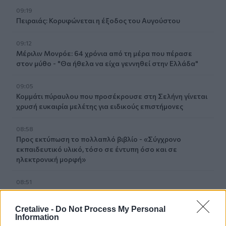
09:19
Πειραιάς: Κορυφώνεται η έξοδος του Αυγούστου
09:12
Μέριλιν Μονρόε: 64 χρόνια από τη μέρα που πέρασε
στον μύθο - "Θα ήθελα να είχα γεννηθεί στην Ελλάδα"
09:05
Κομμάτι πύραυλου που προσέκρουσε στη Σελήνη γίνεται
χρυσή ευκαιρία μελέτης για ειδικούς επιστήμονες
08:58
Προς εκτύπωση το πολλαπλό βιβλίο - «Σύγχρονο
εκπαιδευτικό υλικό, τόσο σε έντυπη όσο και σε
ηλεκτρονική μορφή»
08:51
Χανιά: Συνελήφθη 24χρονος μετά από καταγγελία ότι
κλείδωσε την 17χρονη πρώην του ε σπίτι
Cretalive -
Do Not Process My Personal
Information
08:42