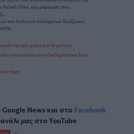
 Λευκό Οίκο, και μάρτυρες που
ής.
κων και πολιτικά κινούμενων διώξεων»,
 ΗΠΑ.
νωνία «χωρίς χώρο για το μίσος»
έει η οικογένεια που ξεκληρίστηκε λίγο
επιστήμη;
ο
Google News
και στο
Facebook
κανάλι μας στο
YouTube