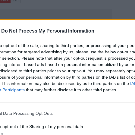
-
Do Not Process My Personal Information
to opt-out of the sale, sharing to third parties, or processing of your per
formation for targeted advertising by us, please use the below opt-out s
ΙΚΆ TAGS
r selection. Please note that after your opt-out request is processed y
ραμπ
Τζο Μπάιντεν
eing interest-based ads based on personal information utilized by us or
disclosed to third parties prior to your opt-out. You may separately opt-
losure of your personal information by third parties on the IAB’s list of
. This information may also be disclosed by us to third parties on the
IA
Participants
that may further disclose it to other third parties.
ερ του CRETALIVE
ΤΗΝ ΕΊΔΗΣΗ
l Data Processing Opt Outs
o opt-out of the Sharing of my personal data.
In