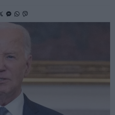
book
witter
Messenger
Whatsapp
Viber