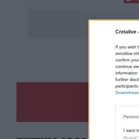
Cretalive 
If you wish 
sensitive in
ΣΧΕΤ
confirm you
Ντόναλντ Τ
continue se
information 
further disc
participants
Downstream 
Γίνε ο ρεπόρτ
ΣΤΕΊΛΕ 
Persona
I want t
Opted 