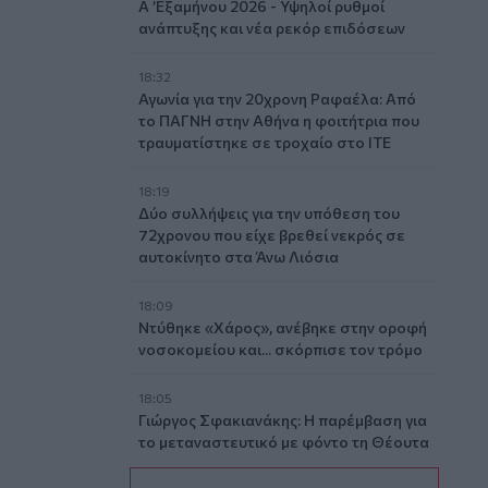
A ’Εξαμήνου 2026 - Υψηλοί ρυθμοί
ανάπτυξης και νέα ρεκόρ επιδόσεων
18:32
Αγωνία για την 20χρονη Ραφαέλα: Από
το ΠΑΓΝΗ στην Αθήνα η φοιτήτρια που
τραυματίστηκε σε τροχαίο στο ΙΤΕ
18:19
Δύο συλλήψεις για την υπόθεση του
72χρονου που είχε βρεθεί νεκρός σε
αυτοκίνητο στα Άνω Λιόσια
18:09
Ντύθηκε «Χάρος», ανέβηκε στην οροφή
νοσοκομείου και... σκόρπισε τον τρόμο
18:05
Γιώργος Σφακιανάκης: Η παρέμβαση για
το μεταναστευτικό με φόντο τη Θέουτα