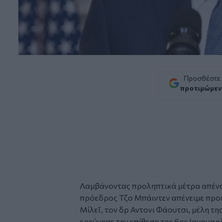
Προσθέστε
προτιμώμεν
Λαμβάνοντας προληπτικά μέτρα απέναν
πρόεδρος
Τζο Μπάιντεν
απένειμε προ
Μίλεΐ, τον δρ Αντονι Φάουτσι, μέλη τ
ερεύνησε την επίθεση της 6ης Ιανουαρ