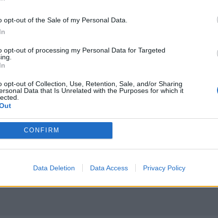
o opt-out of the Sale of my Personal Data.
αι... σκόρπισε τον τρόμο
Ρουμανία: Οι αρχές επιχειρούν την εκτροπή των υδάτων
ΚΟΣΜΟΣ
15:24
In
οροφή νοσοκομείου και... σκόρπισε τον τρόμο
Ρουμανία: Οι αρχές επιχειρούν την
Ρουμανία: Οι αρχές επιχειρούν
την εκτροπή των υδάτων του
to opt-out of processing my Personal Data for Targeted
Δούναβη για να παρατείνουν την
ing.
λειτουργία του αντιδραστήρα
In
στον πυρηνικό σταθμό της
Τσερναβόντα
o opt-out of Collection, Use, Retention, Sale, and/or Sharing
ersonal Data that Is Unrelated with the Purposes for which it
lected.
Out
α κατασκοπεία σε βάρος εταιρείας όπλων
Σχεδόν 16.000 ξένοι στρατιώτες πολεμούν στην Ουκραν
ΚΟΣΜΟΣ
14:11
ου κατηγορείται για κατασκοπεία σε βάρος εταιρείας όπλω
Σχεδόν 16.000 ξένοι στρατιώτες πο
Σχεδόν 16.000 ξένοι στρατιώτες
πολεμούν στην Ουκρανία
CONFIRM
Data Deletion
Data Access
Privacy Policy