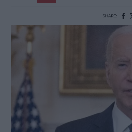
SHARE:
Face
T