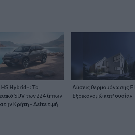
HS Hybrid+: Το
Λύσεις θερμομόνωσης F
ειακό SUV των 224 ίππων
Εξοικονομώ κατ' ουσίαν
στην Κρήτη - Δείτε τιμή