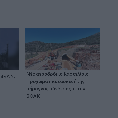
16:13
Στο Μάραθος θα βρεθεί αύριο η
Θεατρική Ομάδα του Δήμου
Μαλεβιζίου
Νέο αεροδρόμιο Καστελίου:
IBRAN:
Προχωρά η κατασκευή της
σήραγγας σύνδεσης με τον
ΒΟΑΚ