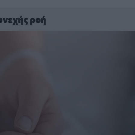
υνεχής ροή