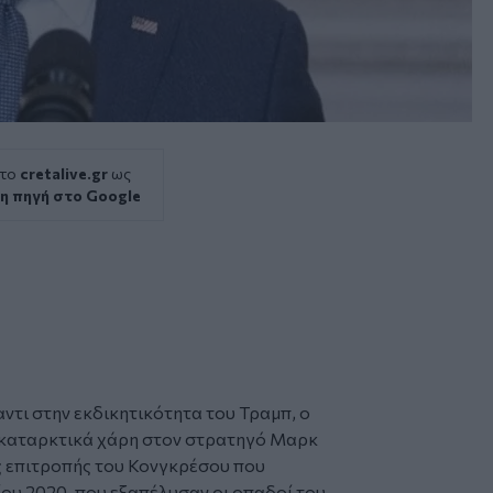
 το
cretalive.gr
ως
η πηγή στο Google
τι στην εκδικητικότητα του Τραμπ, ο
καταρκτικά χάρη στον στρατηγό Μαρκ
ης επιτροπής του Κονγκρέσου που
ίου 2020, που εξαπέλυσαν οι οπαδοί του