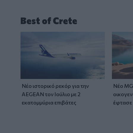
Best of Crete
Νέο ιστορικό ρεκόρ για την
Νέο MG 
AEGEAN τον Ιούλιο με 2
οικογεν
εκατομμύρια επιβάτες
έφτασε 