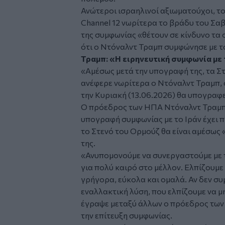
Ανώτεροι ισραηλινοί αξιωματούχοι, τ
Channel 12 νωρίτερα το βράδυ του Σαβ
της συμφωνίας «θέτουν σε κίνδυνο τα
ότι ο Ντόναλντ Τραμπ συμφώνησε με τ
Τραμπ: «Η ειρηνευτική συμφωνία με 
«Αμέσως μετά την υπογραφή της, τα Στ
ανέφερε νωρίτερα ο Ντόναλντ Τραμπ, 
την Κυριακή (13.06.2026) θα υπογραφε
Ο πρόεδρος των ΗΠΑ Ντόναλντ Τραμπ 
υπογραφή συμφωνίας με το Ιράν έχει π
το Στενό του Ορμούζ θα είναι αμέσως
της.
«Ανυπομονούμε να συνεργαστούμε με τ
για πολύ καιρό στο μέλλον. Ελπίζουμε 
γρήγορα, εύκολα και ομαλά. Αν δεν συ
εναλλακτική λύση, που ελπίζουμε να μη
έγραψε μεταξύ άλλων ο πρόεδρος των
την επίτευξη συμφωνίας.