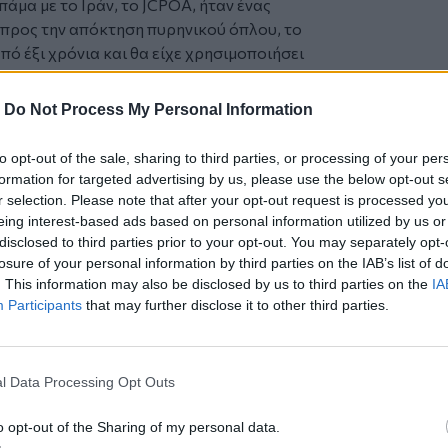
μα με το Ιράν, το JCPOA, ήταν ένας
προς την απόκτηση πυρηνικού όπλου, το
από έξι χρόνια και θα είχε χρησιμοποιήσει
ακριβώς το αντίθετο, ένας τοίχος που
-
Do Not Process My Personal Information
πραγματικότητα, δεν θέλουν πλέον
ίτε μέσω αγοράς, ανάπτυξης ή
to opt-out of the sale, sharing to third parties, or processing of your per
ας. Η συμφωνία προγραμματίζεται να
formation for targeted advertising by us, please use the below opt-out s
ν υπογραφή της,
τα Στενά του Ορμούζ θα
r selection. Please note that after your opt-out request is processed y
eing interest-based ads based on personal information utilized by us or
disclosed to third parties prior to your opt-out. You may separately opt-
ορετική και καλύτερη από ό,τι είχαν οι
losure of your personal information by third parties on the IAB’s list of
ση με τα εκατοντάδες δισεκατομμύρια
. This information may also be disclosed by us to third parties on the
IA
, συμπεριλαμβανομένων 1,7
Participants
that may further disclose it to other third parties.
, κρύα μετρητά, δεν θα ανταλλαγούν
ναι ήρεμα, θα εισβάλουμε και θα πάρουμε
l Data Processing Opt Outs
άτω από τα ισχυρά βυθισμένα βουνά
ικά μας B-2 και τους λαμπρούς πιλότους
o opt-out of the Sharing of my personal data.
 καταστρέψουμε, είτε στο Ιράν, είτε στις