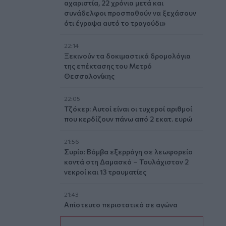
αχαριστία, 22 χρόνια μετά και
συνάδελφοι προσπαθούν να ξεχάσουν
ότι έγραψα αυτό το τραγούδι»
22:14
Ξεκινούν τα δοκιμαστικά δρομολόγια
της επέκτασης του Μετρό
Θεσσαλονίκης
22:05
Τζόκερ: Αυτοί είναι οι τυχεροί αριθμοί
που κερδίζουν πάνω από 2 εκατ. ευρώ
21:56
Συρία: Βόμβα εξερράγη σε λεωφορείο
κοντά στη Δαμασκό – Τουλάχιστον 2
νεκροί και 13 τραυματίες
21:43
Απίστευτο περιστατικό σε αγώνα
μπέιζμπολ: Μπαστούνι παίκτη
εκτοξεύτηκε στις κερκίδες και