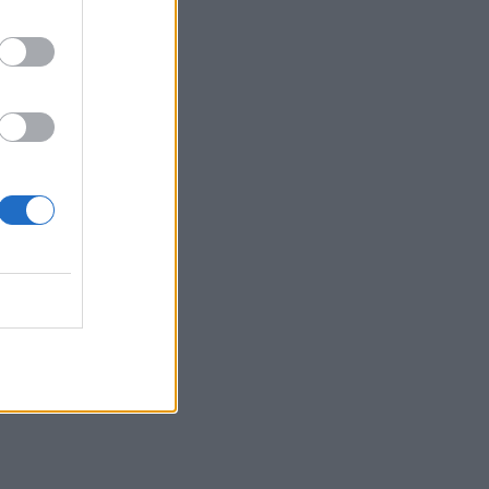
ταράνδων δημιουργούν ερωτηματικά
20:29
Ιεράπετρα: Χειροπέδες σε 20χρονο
φερόμενο διακινητή για την «καραβιά»
με τους 45 μετανάστες
20:21
Λιμάνι Ηρακλείου: Έμπλεξε ο κάβος
στην προπέλα του πλοίου!
20:15
Γερμανία: Τουλάχιστον 25 τραυματίες,
οι επτά σοβαρά, από σύγκρουση δύο
τραμ - Δείτε βίντεο
20:06
Οργανωτικό λίφτινγκ χρειάζονται οι
δήμοι
19:57