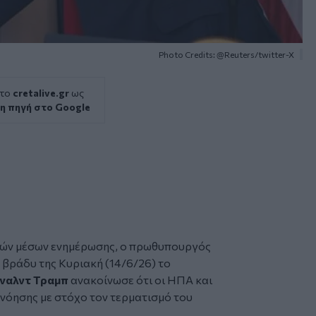
Photo Credits: @Reuters/twitter-X
 το
cretalive.gr
ως
η πηγή στο Google
κών μέσων ενημέρωσης, ο πρωθυπουργός
 βράδυ της Κυριακή (14/6/26) το
ναλντ Τραμπ
ανακοίνωσε ότι οι ΗΠΑ και
όησης με στόχο τον τερματισμό του