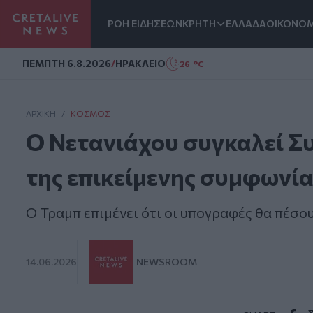
ΡΟΗ ΕΙΔΗΣΕΩΝ
ΚΡΗΤΗ
ΕΛΛΑΔΑ
ΟΙΚΟΝΟΜ
Homepage
ΠΕΜΠΤΗ 6.8.2026
/
ΗΡΑΚΛΕΙΟ
26 °C
ΑΡΧΙΚΗ
/
ΚΌΣΜΟΣ
Ο Νετανιάχου συγκαλεί Σ
της επικείμενης συμφωνία
Ο Τραμπ επιμένει ότι οι υπογραφές θα πέσου
14.06.2026
NEWSROOM