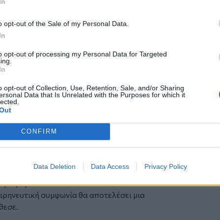
In
 Ιράν και ολόκληρη τη Μέση Ανατολή,
o opt-out of the Sale of my Personal Data.
ότι αυτή η διαδικασία θα εξελιχθεί
In
μβεί αυτό, έχουμε την απόλυτη
ην χρειαστεί να χρησιμοποιηθεί ξανά! Σας
to opt-out of processing my Personal Data for Targeted
ing.
αυτό το θέμα!!!», γράφει ο πρόεδρος των
In
o opt-out of Collection, Use, Retention, Sale, and/or Sharing
ην Κυριακή
ersonal Data that Is Unrelated with the Purposes for which it
στηρίζουν ότι δεν θα υπογραφεί καμία
lected.
Out
 το γεγονός ότι οι διαπραγματεύσεις
CONFIRM
 συμφωνία από ποτέ . Με την
ατα τις επόμενες 24 ώρες , το Πακιστάν
υπογραφή της ειρηνευτικής συμφωνίας
Data Deletion
Data Access
Privacy Policy
μιλίες σε τεχνικό επίπεδο την επόμενη
άρτηση στο X.
 ειρηνευτική συμφωνία θα αποτελέσει μια
θεσε.