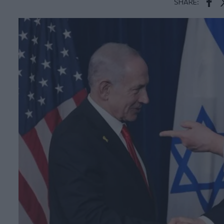
SHARE:
Face
T