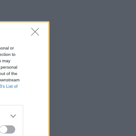
Καιρός: Βοριάδες και ζέστη την
Παρασκευή (07/08) στην Κρήτη
21:07
Γιατί δεν έσωσα το κουτάβι: Τι
αναφέρει ο ερευνητής που κατέγραφε
τη συμβίωση του μικρού σκυλιού με
sonal or
αγέλη λύκων
ection to
ou may
21:00
 personal
Χανιά: Τραγούδια που κουβαλούν
out of the
ιστορίες και αναμνήσεις στο
 downstream
Αρχαιολογικό Μουσείο
B’s List of
20:49
Στην Κρήτη ο υπ. Υποδομών Χρίστος
Δήμας: «Προχωρούν τα έργα σε όλο το
μήκος του ΒΟΑΚ»
20:42
Νορβηγία: Μυστηριώδεις θάνατοι