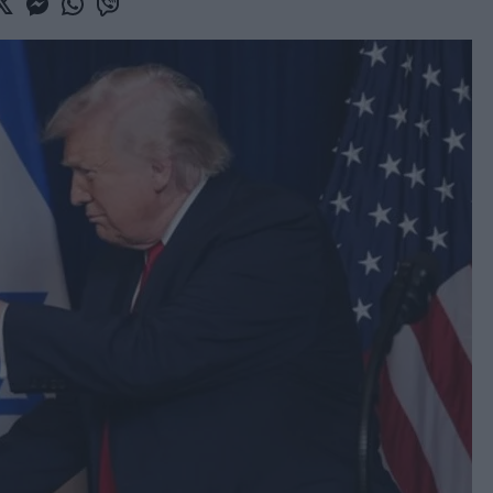
book
witter
Messenger
Whatsapp
Viber