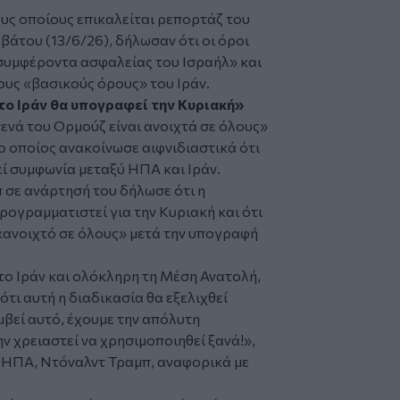
ους οποίους επικαλείται ρεπορτάζ του
βάτου (13/6/26), δήλωσαν ότι οι όροι
 συμφέροντα ασφαλείας του Ισραήλ» και
ους «βασικούς όρους» του Ιράν.
το Ιράν θα υπογραφεί την Κυριακή»
ενά του Ορμούζ είναι ανοιχτά σε όλους»
ο οποίος ανακοίνωσε αιφνιδιαστικά ότι
ί συμφωνία μεταξύ ΗΠΑ και Ιράν.
σε ανάρτησή του δήλωσε ότι η
ρογραμματιστεί για την Κυριακή και ότι
 «ανοιχτό σε όλους» μετά την υπογραφή
ο Ιράν και ολόκληρη τη Μέση Ανατολή,
ότι αυτή η διαδικασία θα εξελιχθεί
μβεί αυτό, έχουμε την απόλυτη
ν χρειαστεί να χρησιμοποιηθεί ξανά!»,
 ΗΠΑ, Ντόναλντ Τραμπ, αναφορικά με