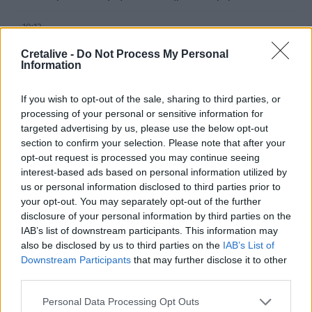
10:12
Eurobank: Νέα αγορά 1,1 εκατ. ιδίων μετοχών - Στα €4,92
Cretalive -
Do Not Process My Personal
εκατ. το κόστος
Information
10:10
If you wish to opt-out of the sale, sharing to third parties, or
Εξοικονομώ - Επιχειρώ: Παράταση έως τις 30 Νοεμβρίου
για περισσότερες από 400 επιχειρήσεις
processing of your personal or sensitive information for
targeted advertising by us, please use the below opt-out
section to confirm your selection. Please note that after your
09:54
opt-out request is processed you may continue seeing
Τα ξημερώματα της Πέμπτης κοίτα στον ουρανό - Έρχεται
interest-based ads based on personal information utilized by
η βροχή των Περσείδων
us or personal information disclosed to third parties prior to
your opt-out. You may separately opt-out of the further
09:46
disclosure of your personal information by third parties on the
Νίκος Καλογερόπουλος (1952-2026): O αντισυμβατικός
IAB’s list of downstream participants. This information may
«ιππέας της Πύλου»
also be disclosed by us to third parties on the
IAB’s List of
Downstream Participants
that may further disclose it to other
09:39
third parties.
Άμεση κινητοποίηση του Λιμενικού για 54χρονο στην
Αγία Ρουμέλη
Personal Data Processing Opt Outs