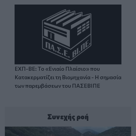
ΕΧΠ-ΒΕ: Το «Ενιαίο Πλαίσιο» που
Κατακερματίζει τη Βιομηχανία - Η σημασία
των παρεμβάσεων του ΠΑΣΕΒΙΠΕ
Συνεχής ροή