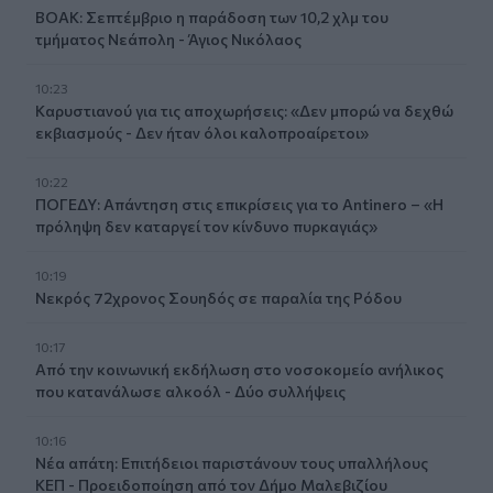
ΒΟΑΚ: Σεπτέμβριο η παράδοση των 10,2 χλμ του
τμήματος Νεάπολη - Άγιος Νικόλαος
10:23
Καρυστιανού για τις αποχωρήσεις: «Δεν μπορώ να δεχθώ
εκβιασμούς - Δεν ήταν όλοι καλοπροαίρετοι»
10:22
ΠΟΓΕΔΥ: Απάντηση στις επικρίσεις για το Antinero – «Η
πρόληψη δεν καταργεί τον κίνδυνο πυρκαγιάς»
10:19
Νεκρός 72χρονος Σουηδός σε παραλία της Ρόδου
10:17
Από την κοινωνική εκδήλωση στο νοσοκομείο ανήλικος
που κατανάλωσε αλκοόλ - Δύο συλλήψεις
10:16
Νέα απάτη: Επιτήδειοι παριστάνουν τους υπαλλήλους
ΚΕΠ - Προειδοποίηση από τον Δήμο Μαλεβιζίου