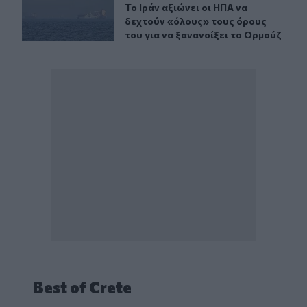
Το Ιράν αξιώνει οι ΗΠΑ να δεχτούν 
Το Ιράν αξιώνει οι ΗΠΑ να
δεχτούν «όλους» τους όρους
του για να ξανανοίξει το Ορμούζ
Best of Crete