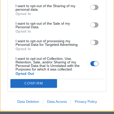
I want to opt-out of the Sharing of my
ΠΕΡΙΣΣΟΤΕΡΑ
personal data.
Opted In
I want to opt-out of the Sale of my
Personal Data.
Opted In
I want to opt-out of processing my
ΣΧΕΤΙΚA AΡΘΡΑ
Personal Data for Targeted Advertising.
Opted In
Άγρια δολοφονία φοιτήτριας στην Αριζόνα: Ήθελε να το
ΚΟΣΜΟΣ
09:20
I want to opt-out of Collection, Use,
Άγρια δολοφονία φοιτήτριας στην Α
Άγρια δολοφονία φοιτήτριας
Retention, Sale, and/or Sharing of my
Personal Data that Is Unrelated with the
στην Αριζόνα: Ήθελε να τον
Purposes for which it was collected.
χωρίσει και την στραγγάλισε
Opted Out
CONFIRM
Σπουδές Νομικής στη νέα εποχή: Πέρα από τα δικαστήρι
ΚΟΣΜΟΣ
09:15
Σπουδές Νομικής στη νέα εποχή: Πέ
Σπουδές Νομικής στη νέα εποχή:
Πέρα από τα δικαστήρια και τους
Data Deletion
Data Access
Privacy Policy
κώδικες