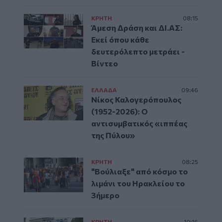
ΚΡΗΤΗ
08:15
Άμεση Δράση και ΔΙ.ΑΣ:
Εκεί όπου κάθε
δευτερόλεπτο μετράει -
Βίντεο
ΕΛΛAΔΑ
09:46
Νίκος Καλογερόπουλος
(1952-2026): O
αντισυμβατικός «ιππέας
της Πύλου»
ΚΡΗΤΗ
08:25
"Βούλιαξε" από κόσμο το
λιμάνι του Ηρακλείου το
3ήμερο
ΚΡΗΤΗ
10:16