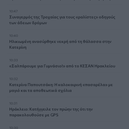
10:47
Συναγερμός της Τροχαίας για τους «ραλίστες» οδηγούς
των άδειων δρόμων
10:40
Ηλικιωμένη ανασύρθηκε νεκρή από τη θάλασσα στην
Κατερίνη
10:33
«Σαλπάρουμε για Γυμνάσιο!» από το ΚΕΣΑΝ Ηρακλείου
10:32
Κατερίνα Παπουτσάκη: Η καλοκαιρινή «πασαρέλα» με
μαγιό και τα αποθεωτικά σχόλια
10:31
Ηράκλειο: Κατήγγειλε τον πρώην της ότι την
παρακολουθούσε με GPS
10:30