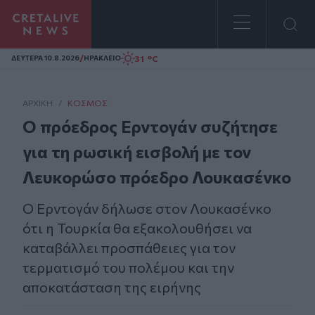
Homepage
/
31 °C
ΔΕΥΤΕΡΑ 10.8.2026
ΗΡΑΚΛΕΙΟ
ΑΡΧΙΚΗ
/
ΚΌΣΜΟΣ
Ο πρόεδρος Ερντογάν συζήτησε
για τη ρωσική εισβολή με τον
Λευκορώσο πρόεδρο Λουκασένκο
O Ερντογάν δήλωσε στον Λουκασένκο
ότι η Τουρκία θα εξακολουθήσει να
καταβάλλει προσπάθειες για τον
τερματισμό του πολέμου και την
αποκατάσταση της ειρήνης