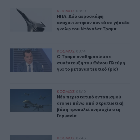
ΗΠΑ: Δύο αεροσκάφη αναχαιτίστηκαν κοντά σε γήπεδο
ΚΟΣΜΟΣ
08:19
ΗΠΑ: Δύο αεροσκάφη αναχαιτίστηκ
ΗΠΑ: Δύο αεροσκάφη
αναχαιτίστηκαν κοντά σε γήπεδο
γκολφ του Ντόναλντ Τραμπ
Ο Τραμπ αναδημοσίευσε συνέντευξη του Θάνου Πλεύρη γ
ΚΟΣΜΟΣ
08:14
Ο Τραμπ αναδημοσίευσε συνέντευξη 
Ο Τραμπ αναδημοσίευσε
συνέντευξη του Θάνου Πλεύρη
για το μεταναστευτικό (pic)
Νέο περιστατικό εντοπισμού drones πάνω από στρατιωτ
ΚΟΣΜΟΣ
08:10
Νέο περιστατικό εντοπισμού drone
Νέο περιστατικό εντοπισμού
drones πάνω από στρατιωτική
βάση προκαλεί ανησυχία στη
Γερμανία
Το Ιράν αξιώνει οι ΗΠΑ να δεχτούν «όλους» τους όρους 
ΚΟΣΜΟΣ
07:46