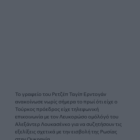
Το γραφείο του
Ρετζέπ Ταγίπ Ερντογάν
ανακοίνωσε νωρίς σήμερα το πρωί ότι είχε ο
Τούρκος
πρόεδρος είχε τηλεφωνική
επικοινωνία με τον Λευκορώσο ομόλόγό του
Αλεξάντερ Λουκασένκο
για να συζητήσουν τις
εξελίξεις σχετικά με την εισβολή της
Ρωσίας
στην
Ουκρανία
.