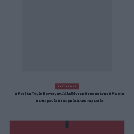
ΣΧΕΤΙΚΆ TAGS
Ρετζέπ Ταγίπ Ερντογάν
Αλεξάντερ Λουκασένκο
Ρωσία
Ουκρανία
Τουρκία
Λευκορωσία