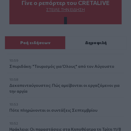
Γίνε ο ρεπόρτερ του CRETALIVE
ΣΤΕΊΛΕ ΤΗΝ ΕΊΔΗΣΗ
Ροή ειδήσεων
Δημοφιλή
10:59
Σπυριδάκη: "Τουρισμός για Όλους" από τον Αύγουστο
10:58
Δεκαπενταύγουστος: Πώς αμείβονται οι εργαζόμενοι για
την αργία
10:53
Πότε πληρώνονται οι συντάξεις Σεπτεμβρίου
10:52
Ηράκλειο: Οι παραστάσεις στα Κηποθέατρα τη Τρίτη 11/8