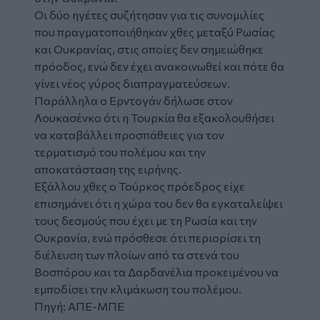
Οι δύο ηγέτες συζήτησαν για τις συνομιλίες
που πραγματοποιήθηκαν χθες μεταξύ Ρωσίας
και Ουκρανίας, στις οποίες δεν σημειώθηκε
πρόοδος, ενώ δεν έχει ανακοινωθεί και πότε θα
γίνει νέος γύρος διαπραγματεύσεων.
Παράλληλα ο Ερντογάν δήλωσε στον
Λουκασένκο ότι η Τουρκία θα εξακολουθήσει
να καταβάλλει προσπάθειες για τον
τερματισμό του πολέμου και την
αποκατάσταση της ειρήνης.
Εξάλλου χθες ο Τούρκος πρόεδρος είχε
επισημάνει ότι η χώρα του δεν θα εγκαταλείψει
τους δεσμούς που έχει με τη Ρωσία και την
Ουκρανία, ενώ πρόσθεσε ότι περιορίσει τη
διέλευση των πλοίων από τα στενά του
Βοσπόρου και τα Δαρδανέλια προκειμένου να
εμποδίσει την κλιμάκωση του πολέμου.
Πηγή: ΑΠΕ-ΜΠΕ