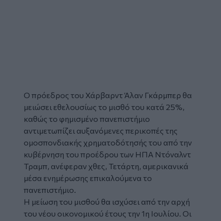
Ο πρόεδρος του
Χάρβαρντ
Άλαν Γκάρμπερ θα
μειώσει εθελουσίως το
μισθό
του κατά 25%,
καθώς το φημισμένο πανεπιστήμιο
αντιμετωπίζει αυξανόμενες περικοπές της
ομοσπονδιακής χρηματοδότησής του από την
κυβέρνηση του προέδρου των ΗΠΑ Ντόναλντ
Τραμπ, ανέφεραν χθες, Τετάρτη, αμερικανικά
μέσα ενημέρωσης επικαλούμενα το
πανεπιστήμιο.
Η μείωση του μισθού θα ισχύσει από την αρχή
του νέου οικονομικού έτους την 1η Ιουλίου. Οι