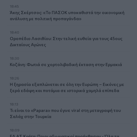
18:45
Άκης Σκέρτσος: «Το ΠΑΣΟΚ υποκαθιστά την οικονομική
ανάλυση με πολιτική προπαγάνδα»
18:40
Οροπέδιο Λασιθίου: Στην τελική ευθεία για τους 45ους
Δικταίους Αγώνες
18:30
Κοζάνη: Φωτιά σε χορτολιβαδική έκταση στην Ερμακιά
18:26
Η ξηρασία εξαπλώνεται σε όλη την Ευρώπη – Εικόνες με
ξερά εδάφη και ποτάμια σε ιστορικά χαμηλά επίπεδα
18:13
Τι είναι το «Papara» που έγινε viral στη μεταγραφή του
Σαλάχ στην Τουρκία
18:09
ΕΛ.ΑΣ Κρήτη: Ποιοι αξιωματικοί προήχθησαν - Όλα τα