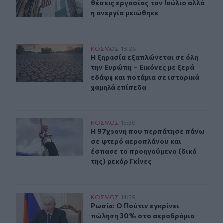
θέσεις εργασίας τον Ιούλιο αλλά
η ανεργία μειώθηκε
Η ξηρασία εξαπλώνεται σε όλη την Ευρώπη – Εικόνες με
ΚΟΣΜΟΣ
18:26
Η ξηρασία εξαπλώνεται σε όλη την 
Η ξηρασία εξαπλώνεται σε όλη
την Ευρώπη – Εικόνες με ξερά
εδάφη και ποτάμια σε ιστορικά
χαμηλά επίπεδα
Η 97χρονη που περπάτησε πάνω σε φτερό αεροπλάνου κα
ΚΟΣΜΟΣ
15:30
Η 97χρονη που περπάτησε πάνω σε 
Η 97χρονη που περπάτησε πάνω
σε φτερό αεροπλάνου και
έσπασε το προηγούμενο (δικό
της) ρεκόρ Γκίνες
Ρωσία: Ο Πούτιν εγκρίνει πώληση 30% στο αεροδρόμιο
ΚΟΣΜΟΣ
14:59
Ρωσία: Ο Πούτιν εγκρίνει πώληση 
Ρωσία: Ο Πούτιν εγκρίνει
πώληση 30% στο αεροδρόμιο