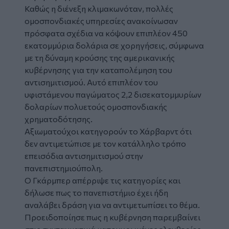
Καθώς η διένεξη κλιμακωνόταν, πολλές
ομοσπονδιακές υπηρεσίες ανακοίνωσαν
πρόσφατα σχέδια να κόψουν επιπλέον 450
εκατομμύρια δολάρια σε χορηγήσεις, σύμφωνα
με τη δύναμη κρούσης της αμερικανικής
κυβέρνησης για την καταπολέμηση του
αντισημιτισμού. Αυτό επιπλέον του
υφιστάμενου παγώματος 2,2 δισεκατομμυρίων
δολαρίων πολυετούς ομοσπονδιακής
χρηματοδότησης.
Αξιωματούχοι κατηγορούν το Χάρβαρντ ότι
δεν αντιμετώπισε με τον κατάλληλο τρόπο
επεισόδια αντισημιτισμού στην
πανεπιστημιούπολη.
Ο Γκάρμπερ απέρριψε τις κατηγορίες και
δήλωσε πως το πανεπιστήμιο έχει ήδη
αναλάβει δράση για να αντιμετωπίσει το θέμα.
Προειδοποίησε πως η κυβέρνηση παρεμβαίνει