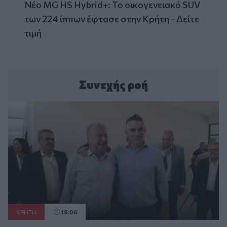
Νέο MG HS Hybrid+: Το οικογενειακό SUV
των 224 ίππων έφτασε στην Κρήτη - Δείτε
τιμή
Συνεχής ροή
ΚΡΗΤΗ
18:06