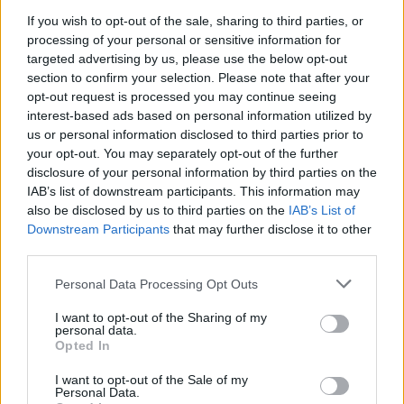
If you wish to opt-out of the sale, sharing to third parties, or
17:32
processing of your personal or sensitive information for
Ελληνικός Ερυθρός Σταυρός: Τι πρέπει να περιέχει ένα
targeted advertising by us, please use the below opt-out
φαρμακείο διακοπών
section to confirm your selection. Please note that after your
opt-out request is processed you may continue seeing
17:24
interest-based ads based on personal information utilized by
Aποκαλύψεις σοκ για απειλές θανάτου στο Μουντιάλ:
us or personal information disclosed to third parties prior to
«Θα ανατινάξω τον Μέσι με τέσσερις βόμβες!»
your opt-out. You may separately opt-out of the further
disclosure of your personal information by third parties on the
17:22
IAB’s list of downstream participants. This information may
Δήμος Πλατανιά: Συνεχίζονται οι καλοκαιρινές
also be disclosed by us to third parties on the
IAB’s List of
εκδηλώσεις “Πολιτιστικό Καλοκαίρι 2026, 16ο Φεστιβάλ
Downstream Participants
that may further disclose it to other
Γη - Πολιτισμός- Τουρισμός”
third parties.
Personal Data Processing Opt Outs
17:10
Δήμος Ανωγείων: Ένταξη έργου αγροτικής οδοποιίας στο
I want to opt-out of the Sharing of my
Στρατηγικό Σχέδιο ΚΑΠ 2023–2027
personal data.
Opted In
17:10
Σε κατάσταση κινητοποίησης αύριο Σάββατο η Κρήτη
I want to opt-out of the Sale of my
Personal Data.
λόγω πολύ υψηλού κινδύνου πυρκαγιάς