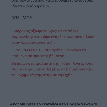
στις συνταγματικά κατοχυρωμένες ελευθερίες
ιδιωτικών ιδρυμάτων.
ΑΠΕ - ΜΠΕ
Ουκρανός αξιωματούχος: Δεν υπάρχει
συμφωνία για την ώρα έναρξης των συνομιλιών
στην Κωνσταντινούπολη
ΓΓ του ΝΑΤΟ: Η Ρωσία πρέπει να «κάνει τα
επόμενα απαραίτητα βήματα»
Υπέκυψε στα τραύματά της η Ισραηλινή έγκυος
που είχε τραυματισθεί χθες από πυρά εναντίον
του οχήματός της στη Δυτική Όχθη
Ακολουθήστε το Cretalive στο
Google News
και