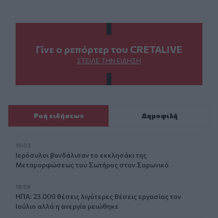
Γίνε ο ρεπόρτερ του CRETALIVE
ΣΤΕΊΛΕ ΤΗΝ ΕΊΔΗΣΗ
Ροή ειδήσεων
Δημοφιλή
19:03
Ιερόσυλοι βανδάλισαν το εκκλησάκι της
Μεταμορφώσεως του Σωτήρος στον Σαρωνικό
18:59
ΗΠΑ: 23.000 θέσεις λιγότερες θέσεις εργασίας τον
Ιούλιο αλλά η ανεργία μειώθηκε