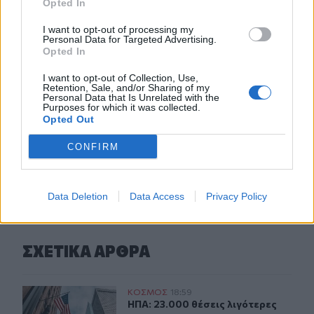
Opted In
16:55
I want to opt-out of processing my
Οι τουαλέτες στην Κνωσό και η μπάρα στο φαράγγι της
Personal Data for Targeted Advertising.
Opted In
Σαμαριάς!
I want to opt-out of Collection, Use,
16:51
Retention, Sale, and/or Sharing of my
Personal Data that Is Unrelated with the
Γ. Πλακιωτάκης: Συνεχίζεται η αναβάθμιση των σχολικών
Purposes for which it was collected.
μονάδων στο Λασίθι
Opted Out
CONFIRM
ΠΕΡΙΣΣΟΤΕΡΑ
Data Deletion
Data Access
Privacy Policy
ΣΧΕΤΙΚA AΡΘΡΑ
ΗΠΑ: 23.000 θέσεις λιγότερες θέσεις εργασίας τον Ιούλ
ΚΟΣΜΟΣ
18:59
ΗΠΑ: 23.000 θέσεις λιγότερες θέσει
ΗΠΑ: 23.000 θέσεις λιγότερες