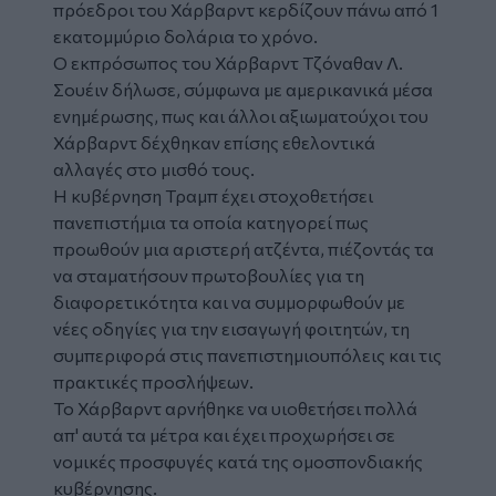
πρόεδροι του Χάρβαρντ κερδίζουν πάνω από 1
εκατομμύριο δολάρια το χρόνο.
Ο εκπρόσωπος του Χάρβαρντ Τζόναθαν Λ.
Σουέιν δήλωσε, σύμφωνα με αμερικανικά μέσα
ενημέρωσης, πως και άλλοι αξιωματούχοι του
Χάρβαρντ δέχθηκαν επίσης εθελοντικά
αλλαγές στο μισθό τους.
Η κυβέρνηση Τραμπ έχει στοχοθετήσει
πανεπιστήμια τα οποία κατηγορεί πως
προωθούν μια αριστερή ατζέντα, πιέζοντάς τα
να σταματήσουν πρωτοβουλίες για τη
διαφορετικότητα και να συμμορφωθούν με
νέες οδηγίες για την εισαγωγή φοιτητών, τη
συμπεριφορά στις πανεπιστημιουπόλεις και τις
πρακτικές προσλήψεων.
Το Χάρβαρντ αρνήθηκε να υιοθετήσει πολλά
απ' αυτά τα μέτρα και έχει προχωρήσει σε
νομικές προσφυγές κατά της ομοσπονδιακής
κυβέρνησης.