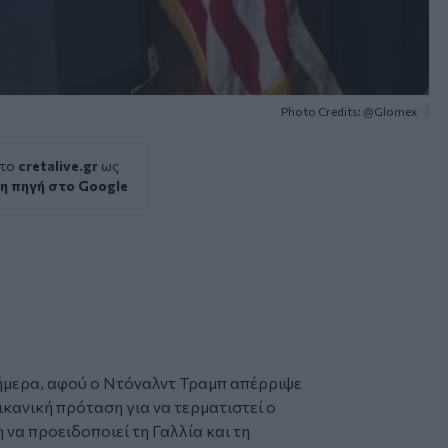
Photo Credits: @Glomex
 το
cretalive.gr
ως
η πηγή στο Google
ήμερα, αφού ο
Ντόναλντ Τραμπ
απέρριψε
ικανική
πρόταση
για να τερματιστεί ο
η να προειδοποιεί τη Γαλλία και τη