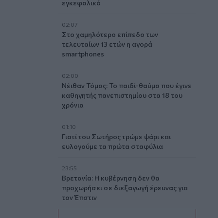
εγκεφαλικό
02:07
Στο χαμηλότερο επίπεδο των
τελευταίων 13 ετών η αγορά
smartphones
02:00
Νέιθαν Τόμας: Το παιδί-θαύμα που έγινε
καθηγητής πανεπιστημίου στα 18 του
χρόνια
01:10
Γιατί του Σωτήρος τρώμε ψάρι και
ευλογούμε τα πρώτα σταφύλια
23:55
Βρετανία: Η κυβέρνηση δεν θα
προχωρήσει σε διεξαγωγή έρευνας για
τον Έπστιν