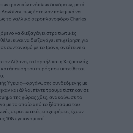
των ιρανικών ενόπλων δυνάμεων, μετά
υ Λονδίνου πως έστειλαν πολεμικά να
ίως το γαλλικό αεροπλανοφόρο Charles
χόμενο να διεξαγάγει στρατιωτικές
θέλει είναι να διεξαγάγει επιχείρηση για
σε συντονισμό με το Ιράν», αντέτεινε ο
στον Λίβανο, το Ισραήλ και η Χεζμπολάχ
ν κατάπαυση του πυρός που υποτίθεται
υ.
πής Υγείας--οργάνωσης συνδεόμενης με
ηκαν και άλλοι πέντε τραυματίστηκαν σε
τμήμα της χώρας χθες, ανακοίνωσε το
να με το οποίο από το ξέσπασμα του
ινές στρατιωτικές επιχειρήσεις έχουν
ς 108 υγειονομικοί.