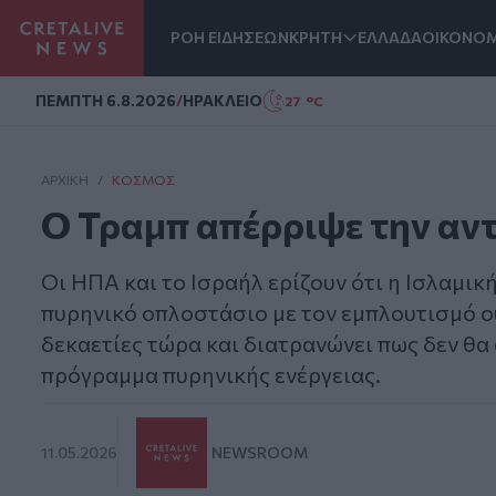
ΡΟΗ ΕΙΔΗΣΕΩΝ
ΚΡΗΤΗ
ΕΛΛΑΔΑ
ΟΙΚΟΝΟΜ
Homepage
ΠΕΜΠΤΗ 6.8.2026
/
ΗΡΑΚΛΕΙΟ
27 °C
ΑΡΧΙΚΗ
/
ΚΌΣΜΟΣ
O Τραμπ απέρριψε την αντ
Οι ΗΠΑ και το Ισραήλ ερίζουν ότι η Ισλαμι
πυρηνικό οπλοστάσιο με τον εμπλουτισμό ο
δεκαετίες τώρα και διατρανώνει πως δεν θα 
πρόγραμμα πυρηνικής ενέργειας.
11.05.2026
NEWSROOM