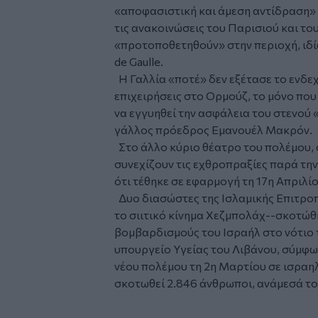
«αποφασιστική και άμεση αντίδραση» 
τις ανακοινώσεις του Παρισιού και το
«προτοποθετηθούν» στην περιοχή, ιδ
de Gaulle.
Η Γαλλία «ποτέ» δεν εξέτασε το ενδε
επιχειρήσεις στο Ορμούζ, το μόνο που 
να εγγυηθεί την ασφάλεια του στενού «
γάλλος πρόεδρος Εμανουέλ Μακρόν.
Στο άλλο κύριο θέατρο του πολέμου, 
συνεχίζουν τις εχθροπραξίες παρά τη
ότι τέθηκε σε εφαρμογή τη 17η Απριλίο
Δυο διασώστες της Ισλαμικής Επιτρο
το σιιτικό κίνημα Χεζμπολάχ--σκοτώθ
βομβαρδισμούς του Ισραήλ στο νότιο 
υπουργείο Υγείας του Λιβάνου, σύμφω
νέου πολέμου τη 2η Μαρτίου σε ισραηλ
σκοτωθεί 2.846 άνθρωποι, ανάμεσά του