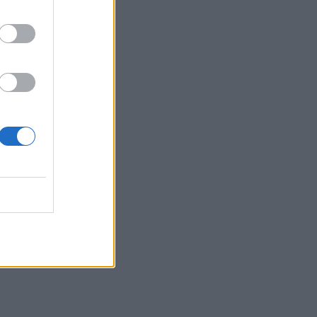
22:49
Φωτιά στα Αϊβαλιώτικα Βόλου
22:43
Συνελήφθη οπλισμένος άνδρας κοντά
σε γήπεδο γκολφ του Τραμπ στην
Καλιφόρνια
22:37
Κόλπος του Άντεν: Πλήγμα των Χούθι σε
τάνκερ της Σαουδικής Αραβίας
22:30
Αδειοδωρόσημο Αυγούστου 2026: Πότε
καταβάλλεται στους οικοδόμους
22:24
Παρίσταναν τους λογιστές και άρπαξαν
15.000 ευρώ από ηλικιωμένη
22:17