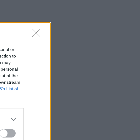
23:15
Οι ΗΠΑ αναστέλλουν τις εισαγωγές από
τον μεγαλύτερο παραγωγό αβοκάντο
του Μεξικού
23:09
Κατσαφάδος από τα Βίλια: «Κανένας
sonal or
δεν μένει πίσω» - Σε εξέλιξη οι
ection to
διαδικασίες αποζημιώσεων για τους
ou may
πληγέντες
 personal
out of the
23:03
 downstream
Ποια είναι τα δέντρα που μπορούν να
B’s List of
γίνουν «ασπίδα» για το σπίτι σας
απέναντι στις πυρκαγιές
22:55
Ανησυχία στην Τεχεράνη: Ο πρόεδρος
του Ιράν δηλώνει ότι η επαφή με τον
Χαμενεΐ είναι δύσκολη