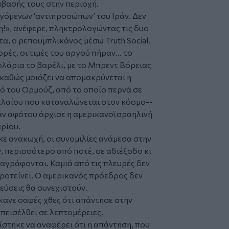
βασής τους στην περιοχή.
όμενων ‘αντιπροσώπων’ του Ιράν. Δεν
η!», ανέφερε, πληκτρολογώντας τις δυο
α, ο ρεπουμπλικάνος μέσω Truth Social.
ές, οι τιμές του αργού πήραν... το
ολάρια το βαρέλι, με το Μπρεντ Βόρειας
καθώς μοιάζει να απομακρύνεται η
ό του Ορμούζ, από το οποίο περνά σε
ρελαίου που καταναλώνεται στον κόσμο--
ράν αφότου άρχισε η αμερικανοϊσραηλινή
αρίου.
ε ανακωχή, οι συνομιλίες ανάμεσα στην
, περισσότερο από ποτέ, σε αδιέξοδο κι
ιαγράφονται. Καμιά από τις πλευρές δεν
ροτείνει. Ο αμερικανός πρόεδρος δεν
εύσεις θα συνεχιστούν.
κανε σαφές χθες ότι απάντησε στην
πεισέλθει σε λεπτομέρειες.
στηκε να αναφέρει ότι η απάντηση, που