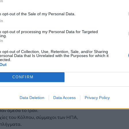
In
σε χιλιάδες ανθρώπους, στη μεγάλη
o opt-out of the Sale of my Personal Data.
ίβανο, επέτρεψε στις ΗΠΑ και στο Ισραήλ
In
εν έχει τελειώσει», διεμήνυσε.
to opt-out of processing my Personal Data for Targeted
ing.
In
ομές μη επανδρωμένων εναέριων
o opt-out of Collection, Use, Retention, Sale, and/or Sharing
ersonal Data that Is Unrelated with the Purposes for which it
lected.
μεταφοράς χύδην φορτίου που ερχόταν
Out
rone, πάντως συνέχισε την πορεία του,
εμιράτου.
CONFIRM
δήσεων FARS, πλέει «υπό αμερικανική
ακτορείο δεν ανέφερε ρητώς αν μπήκε
Data Deletion
Data Access
Privacy Policy
drones. Το Κουβέιτ δεν ξεκαθάρισε από
αν άμεσα το Ιράν.
χίες του Κόλπου, σύμμαχοι των ΗΠΑ,
 πλήγματα.