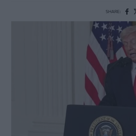
SHARE:
Face
T