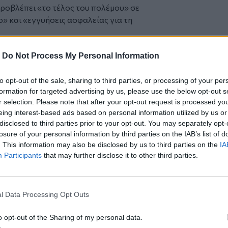
ροβλέπει «το τέλος του πολέμου» σε
ο» και «εγγυήσεις ασφαλείας για τη
-
Do Not Process My Personal Information
Journal, που επικαλέστηκε πηγές της
ταση που υπέβαλε η Τεχεράνη προβλέπει
to opt-out of the sale, sharing to third parties, or processing of your per
formation for targeted advertising by us, please use the below opt-out s
Ορμούζ και την ταυτόχρονη άρση του
r selection. Please note that after your opt-out request is processed y
ό το αμερικανικό πολεμικό ναυτικό.
eing interest-based ads based on personal information utilized by us or
εράνη δηλώνει επίσης διατεθειμένη να
disclosed to third parties prior to your opt-out. You may separately opt-
χει εμπλουτίσει κατά υψηλό ποσοστό και
losure of your personal information by third parties on the IAB’s list of
 τη Ρωσία.
. This information may also be disclosed by us to third parties on the
IA
σλαμική Δημοκρατία επιδιώκει να
Participants
that may further disclose it to other third parties.
ον εμπλουτισμό ουρανίου--η άλλη πλευρά
και διατρανώνει πως δεν θα απεμπολήσει
γραμμα πυρηνικής ενέργειας.
l Data Processing Opt Outs
--το εμπλουτισμένο ουράνιο--που
να διαλυθούν οι εγκαταστάσεις
o opt-out of the Sharing of my personal data.
 ισραηλινός πρωθυπουργός Μπενιαμίν