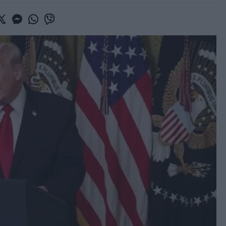
book
witter
Messenger
Whatsapp
Viber