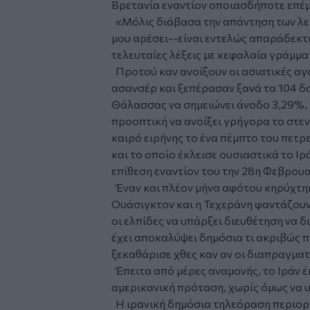
Βρετανία εναντίον οποιασδήποτε επέμ
«Μόλις διάβασα την απάντηση των λεγ
μου αρέσει--είναι εντελώς απαράδεκτ
τελευταίες λέξεις με κεφαλαία γράμματ
Προτού καν ανοίξουν οι ασιατικές αγορ
ασανσέρ και ξεπέρασαν ξανά τα 104 δ
Θάλασσας να σημειώνει άνοδο 3,29%, 
προοπτική να ανοίξει γρήγορα το στεν
καιρό ειρήνης το ένα πέμπτο του πετ
και το οποίο έκλεισε ουσιαστικά το Ι
επίθεση εναντίον του την 28η Φεβρου
Έναν και πλέον μήνα αφότου κηρύχτηκ
Ουάσιγκτον και η Τεχεράνη φαντάζουν
οι ελπίδες να υπάρξει διευθέτηση να δ
έχει αποκαλύψει δημόσια τι ακριβώς π
ξεκαθάρισε χθες καν αν οι διαπραγματ
Έπειτα από μέρες αναμονής, το Ιράν έ
αμερικανική πρόταση, χωρίς όμως να υ
Η ιρανική δημόσια τηλεόραση περιορί