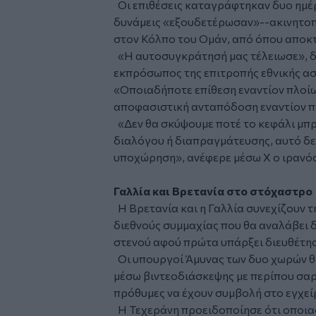
Οι επιθέσεις καταγράφτηκαν δυο ημέρ
δυνάμεις «εξουδετέρωσαν»--ακινητοπ
στον Κόλπο του Ομάν, από όπου αποκ
«Η αυτοσυγκράτησή μας τέλειωσε», δι
εκπρόσωπος της επιτροπής εθνικής ασ
«Οποιαδήποτε επίθεση εναντίον πλοίω
αποφασιστική ανταπόδοση εναντίον π
«Δεν θα σκύψουμε ποτέ το κεφάλι μπρο
διαλόγου ή διαπραγμάτευσης, αυτό δε
υποχώρηση», ανέφερε μέσω X ο ιρανό
Γαλλία και Βρετανία στο στόχαστρο
Η Βρετανία και η Γαλλία συνεχίζουν τ
διεθνούς συμμαχίας που θα αναλάβει δ
στενού αφού πρώτα υπάρξει διευθέτη
Οι υπουργοί Άμυνας των δυο χωρών 
μέσω βιντεοδιάσκεψης με περίπου σα
πρόθυμες να έχουν συμβολή στο εγχεί
Η Τεχεράνη προειδοποίησε ότι οποι