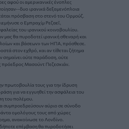
ες αφού οι αμερικανικές ένοπλες
οίησαν--δυο ιρανικά δεξαμενόπλοια
τάται πρόσβαση στο στενό του Ορμούζ.
εμήνυσε ο Εμπραχίμ Ρεζαεΐ,
φαλείας του ιρανικού κοινοβουλίου.
ν μας θα πυροδοτεί ιρανική σθεναρή και
λοίων και βάσεων» των ΗΠΑ, πρόσθεσε.
στά στον εχθρό, και αν τίθεται ζήτημα
ν σημαίνει ούτε παράδοση, ούτε
ς πρόεδρος Μασούντ Πεζεσκιάν.
ην πρωτοβουλία τους για την ίδρυση
ράση για να εγγυηθεί την ασφάλεια του
ση του πολέμου.
θα συμπροεδρεύσουν αύριο σε σύνοδο
ράντα ομολόγους τους από χώρες
ρημα, ανακοίνωσε το Λονδίνο.
αδήποτε επέμβαση θα πυροδοτήσει