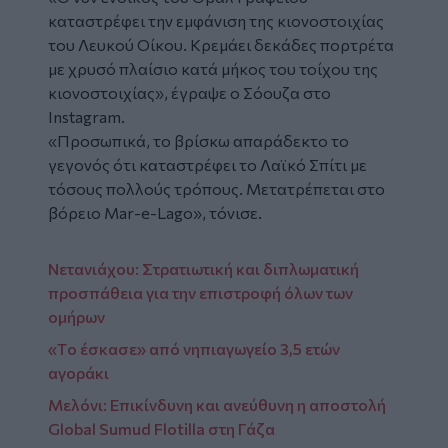
καταστρέφει την εμφάνιση της κιονοστοιχίας
του Λευκού Οίκου. Κρεμάει δεκάδες πορτρέτα
με χρυσό πλαίσιο κατά μήκος του τοίχου της
κιονοστοιχίας», έγραψε ο Σόουζα στο
Instagram.
«Προσωπικά, το βρίσκω απαράδεκτο το
γεγονός ότι καταστρέφει το Λαϊκό Σπίτι με
τόσους πολλούς τρόπους. Μετατρέπεται στο
βόρειο Mar-e-Lago», τόνισε.
Νετανιάχου: Στρατιωτική και διπλωματική
προσπάθεια για την επιστροφή όλων των
ομήρων
«Tο έσκασε» από νηπιαγωγείο 3,5 ετών
αγοράκι
Μελόνι: Επικίνδυνη και ανεύθυνη η αποστολή
Global Sumud Flotilla στη Γάζα