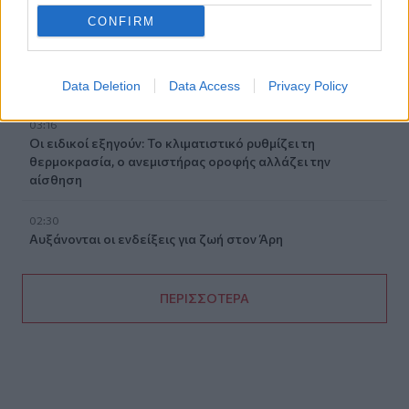
κάνουμε στο σπίτι πριν κλείσουμε την πόρτα
CONFIRM
04:11
Μαγειρεμένο ρύζι: Πόσο διατηρείται στο ψυγείο και τα
συχνά λάθη που πρέπει να προσέξουμε
Data Deletion
Data Access
Privacy Policy
03:16
Οι ειδικοί εξηγούν: Το κλιματιστικό ρυθμίζει τη
θερμοκρασία, ο ανεμιστήρας οροφής αλλάζει την
αίσθηση
02:30
Αυξάνονται οι ενδείξεις για ζωή στον Άρη
ΠΕΡΙΣΣΟΤΕΡΑ