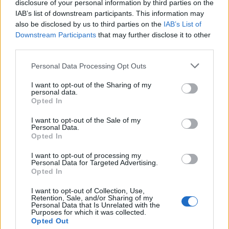
disclosure of your personal information by third parties on the
07:06
IAB’s list of downstream participants. This information may
Εορτολόγιο: Ποιοι γιορτάζουν σήμερα 8 Αυγούστου
also be disclosed by us to third parties on the
IAB’s List of
Downstream Participants
that may further disclose it to other
07:00
third parties.
Αντί για καφέ: Τρία ροφήματα για άμεσο "ξύπνημα" και
ενέργεια που διαρκεί
Personal Data Processing Opt Outs
06:55
I want to opt-out of the Sharing of my
Πυρκαγιές: «Πολύ υψηλός» ο κίνδυνος και σήμερα στην
personal data.
Opted In
Κρήτη - Δείτε χάρτη
I want to opt-out of the Sale of my
06:44
Personal Data.
Σητεία: Καλύτερη η εικόνα με την φωτιά στα Αχλάδια -
Opted In
Βίντεο
I want to opt-out of processing my
Personal Data for Targeted Advertising.
06:21
Opted In
Το αφράτο και κρεμώδες νηστίσιμο παγωτό βανίλια,
χωρίς παγωτομηχανή
I want to opt-out of Collection, Use,
Retention, Sale, and/or Sharing of my
Personal Data that Is Unrelated with the
05:41
Purposes for which it was collected.
Opted Out
Φεύγουμε για διακοπές; Τα 7 πράγματα που πρέπει να