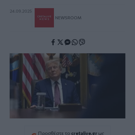
24.09.2025
NEWSROOM
Facebook
Twitter
Messenger
Whatsapp
Viber
Προσθέστε το
cretalive.gr
ως