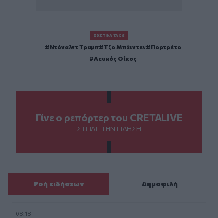
ΣΧΕΤΙΚΆ TAGS
Ντόναλντ Τραμπ
Τζο Μπάιντεν
Πορτρέτο
Λευκός Οίκος
Γίνε ο ρεπόρτερ του CRETALIVE
ΣΤΕΊΛΕ ΤΗΝ ΕΊΔΗΣΗ
Ροή ειδήσεων
Δημοφιλή
08:18