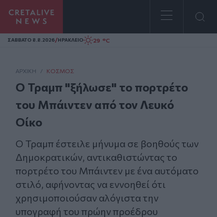
Homepage
/
29 °C
ΣAΒΒΑΤΟ 8.8.2026
ΗΡΑΚΛΕΙΟ
ΑΡΧΙΚΗ
/
ΚΌΣΜΟΣ
Ο Τραμπ "ξήλωσε" το πορτρέτο
του Μπάιντεν από τον Λευκό
Οίκο
Ο Τραμπ έστειλε μήνυμα σε βοηθούς των
Δημοκρατικών, αντικαθιστώντας το
πορτρέτο του Μπάιντεν με ένα αυτόματο
στιλό, αφήνοντας να εννοηθεί ότι
χρησιμοποιούσαν αλόγιστα την
υπογραφή του πρώην προέδρου