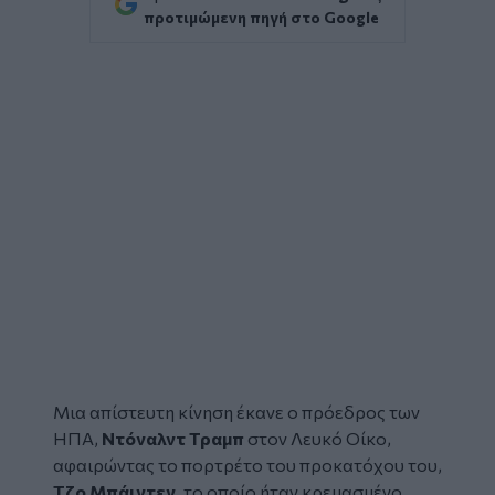
προτιμώμενη πηγή στο Google
Μια απίστευτη κίνηση έκανε ο πρόεδρος των
ΗΠΑ,
Ντόναλντ Τραμπ
στον Λευκό Οίκο,
αφαιρώντας το πορτρέτο του προκατόχου του,
Τζο Μπάιντεν
, το οποίο ήταν κρεμασμένο