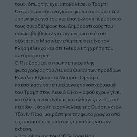
του», όπως την έχει αποκαλέσει ο Τραμπ.
Ωστόσο, αν και αναγκάστηκε να αποσύρει την
υποψηφιότητά του για επανεκλογή πέρυσι από
τους συναδέλφους του Δημοκρατικούς που
πανικοβλήθηκαν για την πνευματική του
οξύτητα, ο Μπάιντεν επέμεινε ότι είχε τον
πλήρη έλεγχο και ότι ενέκρινε τη χρήση του
αυτόματου pen.
Ο Πιτ Σόουζα, ο πρώην επικεφαλής
φωτογράφος του Λευκού Οίκου των προέδρων
Ρόναλντ Ρίγκαν και Μπαράκ Ομπάμα,
καταδίκασε τον επικείμενο επανασχεδιασμό
του Τραμπ στον Λευκό Οίκο – αφού έχουν γίνει
και άλλες ανακαινίσεις και αλλαγές εντός του
κτιρίου- , όταν η εισαγγελέας της Ουάσινγκτον,
Τζανίν Πίρο, μοιράστηκε την φωτογραφία από
τις προπαρασκευαστικές εργασίες για την
έκθεση.
«Ο νυν ένοικος του Οβάλ Γραφείου