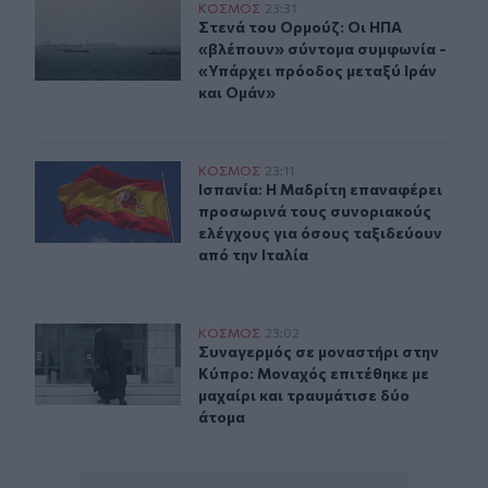
Στενά του Ορμούζ: Οι ΗΠΑ «βλέπουν» σύντομα συμφωνί
ΚΟΣΜΟΣ
23:31
Στενά του Ορμούζ: Οι ΗΠΑ «βλέπου
Στενά του Ορμούζ: Οι ΗΠΑ
«βλέπουν» σύντομα συμφωνία -
«Υπάρχει πρόοδος μεταξύ Ιράν
και Ομάν»
Ισπανία: Η Μαδρίτη επαναφέρει προσωρινά τους συνορι
ΚΟΣΜΟΣ
23:11
Ισπανία: Η Μαδρίτη επαναφέρει προ
Ισπανία: Η Μαδρίτη επαναφέρει
προσωρινά τους συνοριακούς
ελέγχους για όσους ταξιδεύουν
από την Ιταλία
Συναγερμός σε μοναστήρι στην Κύπρο: Μοναχός επιτέθη
ΚΟΣΜΟΣ
23:02
Συναγερμός σε μοναστήρι στην Κύπρ
Συναγερμός σε μοναστήρι στην
Κύπρο: Μοναχός επιτέθηκε με
μαχαίρι και τραυμάτισε δύο
άτομα