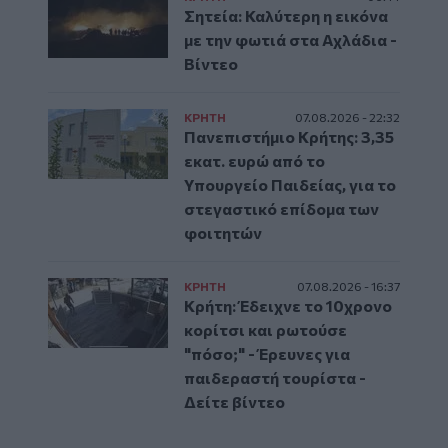
Σητεία: Καλύτερη η εικόνα
με την φωτιά στα Αχλάδια -
Βίντεο
ΚΡΗΤΗ
07.08.2026 - 22:32
Πανεπιστήμιο Κρήτης: 3,35
εκατ. ευρώ από το
Υπουργείο Παιδείας, για το
στεγαστικό επίδομα των
φοιτητών
ΚΡΗΤΗ
07.08.2026 - 16:37
Κρήτη: Έδειχνε το 10χρονο
κορίτσι και ρωτούσε
"πόσο;" - Έρευνες για
παιδεραστή τουρίστα -
Δείτε βίντεο