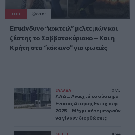
ΚΡΗΤΗ
08:05
Επικίνδυνο “κοκτέιλ” μελτεμιών και
ζέστης το Σαββατοκύριακο – Και η
Κρήτη στο “κόκκινο” για φωτιές
ΕΛΛAΔΑ
07:15
ΑΑΔΕ: Ανοιχτό το σύστημα
Ενιαίας Αίτησης Ενίσχυσης
2025 – Μέχρι πότε μπορούν
να γίνουν διορθώσεις
ΚΡΗΤΗ
06:44