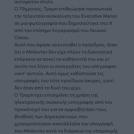
αυτόματου στιλό.
Ο 79χρονος, Τραμπ επιθεώρησε προσωπικά
την τελευταία ανακαίνιση του Executive Manor
σε μια φωτογραφία που δημοσιεύτηκε στο X
από τον επίσημο λογαριασμό του Λευκού
Οίκου.
Αυτό που άφησε να εννοηθεί ο πρόεδρος, ήταν
ότι ο Μπάιντεν δεν είχε πλέον τη διανοητική
επάρκεια να ασκεί τα καθήκοντά του και γι’
αυτόν τον λόγο οι συνεργάτες του υπέγραφαν
«αντ’ αυτού». Αυτό όμως καθιστούσε τις
υπογραφές του τότε προέδρου άκυρες, γιατί
δεν ήταν από το δικό του χέρι.
Ο Τραμπ έχει επισημάνει τη χρήση της
ηλεκτρονικής συσκευής υπογραφής από τον
προκάτοχό του για να αμφισβητήσει τους
βοηθούς των Δημοκρατικών, που
χρησιμοποίησαν ακατάλληλα την υπογραφή
του Μπάιντεν κατά τη διάρκεια της «παρακμής