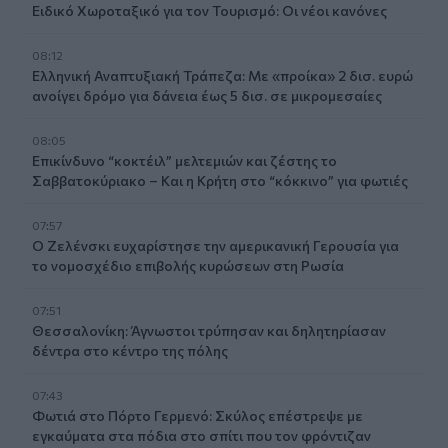
Ειδικό Χωροταξικό για τον Τουρισμό: Οι νέοι κανόνες
08:12
Ελληνική Αναπτυξιακή Τράπεζα: Με «προίκα» 2 δισ. ευρώ
ανοίγει δρόμο για δάνεια έως 5 δισ. σε μικρομεσαίες
08:05
Επικίνδυνο “κοκτέιλ” μελτεμιών και ζέστης το
Σαββατοκύριακο – Και η Κρήτη στο “κόκκινο” για φωτιές
07:57
Ο Ζελένσκι ευχαρίστησε την αμερικανική Γερουσία για
το νομοσχέδιο επιβολής κυρώσεων στη Ρωσία
07:51
Θεσσαλονίκη: Άγνωστοι τρύπησαν και δηλητηρίασαν
δέντρα στο κέντρο της πόλης
07:43
Φωτιά στο Πόρτο Γερμενό: Σκύλος επέστρεψε με
εγκαύματα στα πόδια στο σπίτι που τον φρόντιζαν