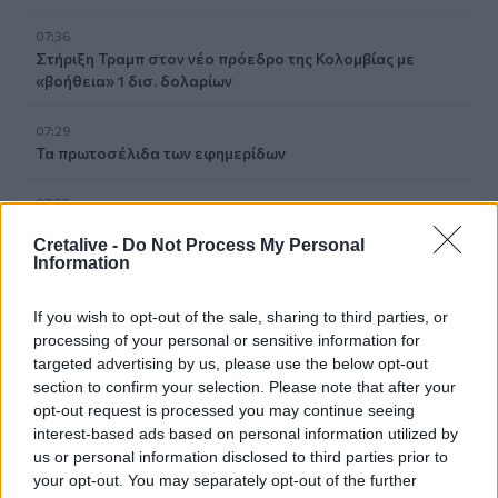
07:36
Στήριξη Τραμπ στον νέο πρόεδρο της Κολομβίας με
«βοήθεια» 1 δισ. δολαρίων
07:29
Τα πρωτοσέλιδα των εφημερίδων
07:22
Βραζιλία: Σε χαμηλό δεκαετίας η αποψίλωση του
Cretalive -
Do Not Process My Personal
Αμαζονίου – Μειώθηκε κατά 37%
Information
07:15
If you wish to opt-out of the sale, sharing to third parties, or
ΑΑΔΕ: Ανοιχτό το σύστημα Ενιαίας Αίτησης Ενίσχυσης
processing of your personal or sensitive information for
2025 – Μέχρι πότε μπορούν να γίνουν διορθώσεις
targeted advertising by us, please use the below opt-out
section to confirm your selection. Please note that after your
07:07
opt-out request is processed you may continue seeing
Τέσσερις ασκήσεις σε όρθια στάση που μετά τα 60
interest-based ads based on personal information utilized by
ενδυναμώνουν τους γλουτούς καλύτερα από τα squats -
us or personal information disclosed to third parties prior to
Βίντεο
your opt-out. You may separately opt-out of the further