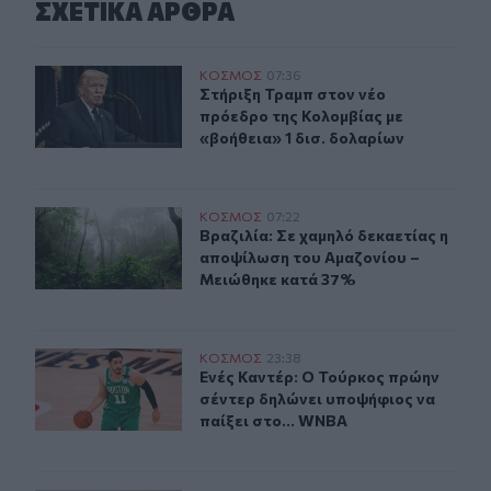
ΣΧΕΤΙΚA AΡΘΡΑ
Στήριξη Τραμπ στον νέο πρόεδρο της Κολομβίας με «βοή
ΚΟΣΜΟΣ
07:36
Στήριξη Τραμπ στον νέο πρόεδρο τη
Στήριξη Τραμπ στον νέο
πρόεδρο της Κολομβίας με
«βοήθεια» 1 δισ. δολαρίων
Βραζιλία: Σε χαμηλό δεκαετίας η αποψίλωση του Αμαζο
ΚΟΣΜΟΣ
07:22
Βραζιλία: Σε χαμηλό δεκαετίας η 
Βραζιλία: Σε χαμηλό δεκαετίας η
αποψίλωση του Αμαζονίου –
Μειώθηκε κατά 37%
Ενές Καντέρ: Ο Τούρκος πρώην σέντερ δηλώνει υποψήφι
ΚΟΣΜΟΣ
23:38
Ενές Καντέρ: Ο Τούρκος πρώην σέντ
Ενές Καντέρ: Ο Τούρκος πρώην
σέντερ δηλώνει υποψήφιος να
παίξει στο... WNBA