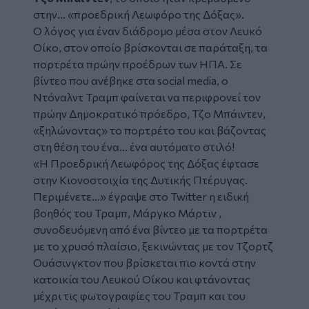
στην… «προεδρική Λεωφόρο της Δόξας».
Ο λόγος για έναν διάδρομο μέσα στον Λευκό
Οίκο, στον οποίο βρίσκονται σε παράταξη, τα
πορτρέτα πρώην προέδρων των ΗΠΑ. Σε
βίντεο που ανέβηκε στα social media, ο
Ντόναλντ Τραμπ φαίνεται να περιφρονεί τον
πρώην Δημοκρατικό πρόεδρο, Τζο Μπάιντεν,
«ξηλώνοντας» το πορτρέτο του και βάζοντας
στη θέση του ένα… ένα αυτόματο στιλό!
«Η Προεδρική Λεωφόρος της Δόξας έφτασε
στην Κιονοστοιχία της Δυτικής Πτέρυγας.
Περιμένετε…» έγραψε στο Twitter η ειδική
βοηθός του Τραμπ, Μάργκο Μάρτιν ,
συνοδευόμενη από ένα βίντεο με τα πορτρέτα
με το χρυσό πλαίσιο, ξεκινώντας με τον Τζορτζ
Ουάσινγκτον που βρίσκεται πιο κοντά στην
κατοικία του Λευκού Οίκου και φτάνοντας
μέχρι τις φωτογραφίες του Τραμπ και του