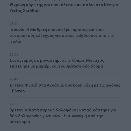
15χρονη κόρη της και προκάλεσε επεισόδιο στο Κέντρο
Υγείας Σκιάθου
23:11
Ισπανία: Η Μαδρίτη επαναφέρει προσωρινά τους
συνοριακούς ελέγχους για όσους ταξιδεύουν από την
Ιταλία
23:02
Συναγερμός σε μοναστήρι στην Κύπρο: Μοναχός
επιτέθηκε με μαχαίρι και τραυμάτισε δύο άτομα
22:47
Σητεία: Φωτιά στα Αχλάδια, δύσκολη μάχη με τις φλόγες
- Βίντεο
22:39
Βρετανία: Κατά συρροή δολοφόνος καταδικάστηκε για
δύο δολοφονίες γυναικών - Η συγγνώμη από την
αστυνομία