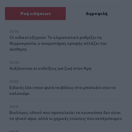
Ροή ειδήσεων
Δημοφιλή
03:16
Οι ειδικοί εξηγούν: Το κλιματιστικό ρυθμίζει τη
θερμοκρασία, ο ανεμιστήρας οροφής αλλάζει την
αίσθηση
02:30
Αυξάνονται οι ενδείξεις για ζωή στον Άρη
01:30
Ειδικός λέει ποια φυτά να βάλεις στο μπαλκόνι σου το
καλοκαίρι
00:31
Βιολόγος: «Αυτό που προσελκύει τα κουνούπια δεν είναι
το γλυκό αίμα, αλλά οι χημικές ενώσεις που εκπέμπουμε»
00:31