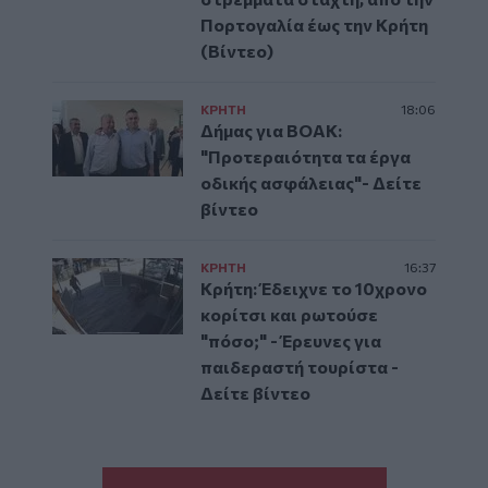
Πορτογαλία έως την Κρήτη
(Βίντεο)
ΚΡΗΤΗ
18:06
Δήμας για ΒΟΑΚ:
"Προτεραιότητα τα έργα
οδικής ασφάλειας"- Δείτε
βίντεο
ΚΡΗΤΗ
16:37
Κρήτη: Έδειχνε το 10χρονο
κορίτσι και ρωτούσε
"πόσο;" - Έρευνες για
παιδεραστή τουρίστα -
Δείτε βίντεο