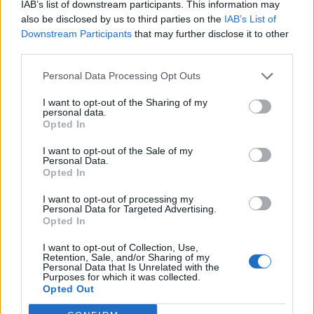
IAB’s list of downstream participants. This information may
21:39
also be disclosed by us to third parties on the
IAB’s List of
Λαμία: Απατεώνες άρπαξαν μεγάλο χρηματικό ποσό από
Downstream Participants
that may further disclose it to other
ηλικιωμένη
third parties.
Personal Data Processing Opt Outs
ΠΕΡΙΣΣΟΤΕΡΑ
I want to opt-out of the Sharing of my
personal data.
Opted In
I want to opt-out of the Sale of my
Personal Data.
ΣΧΕΤΙΚA AΡΘΡΑ
Opted In
I want to opt-out of processing my
Personal Data for Targeted Advertising.
Ενές Καντέρ: Ο Τούρκος πρώην σέντερ δηλώνει υποψήφι
ΚΟΣΜΟΣ
23:38
Opted In
Ενές Καντέρ: Ο Τούρκος πρώην σέντ
Ενές Καντέρ: Ο Τούρκος πρώην
σέντερ δηλώνει υποψήφιος να
I want to opt-out of Collection, Use,
παίξει στο... WNBA
Retention, Sale, and/or Sharing of my
Personal Data that Is Unrelated with the
Purposes for which it was collected.
Opted Out
Στενά του Ορμούζ: Οι ΗΠΑ «βλέπουν» σύντομα συμφωνί
ΚΟΣΜΟΣ
23:31