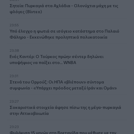
Σητεία: Πυρκαγιά στα Αχλάδια - Ολονύχτια μάχη με τις
φλόγες (Βίντεο)
23:55
Υπό έλεγχο η φωτιά σε ισόγειο κατάστημα στο Παλαιό
Φάληρο - Εκκενώθηκε προληπτικά πολυκατοικία
23:38
Ενές Καντέρ: Ο Τούρκος πρώην σέντερ δηλώνει
υποψήφιος να παίξει στο... WNBA
23:31
Στενά του Ορμούζ: Οι ΗΠΑ «βλέπουν» σύντομα
συμφωνία - «Υπάρχει πρόοδος μεταξύ Ιράν και Ομάν»
23:27
Σοκαριστικά στοιχεία άφησε πίσω της η μέγα-πυρκαγιά
στην Αττικοβοιωτία
23:23
Φυλάκιση 15 μηνών στη Βρετανίδα που μέθυσε με την