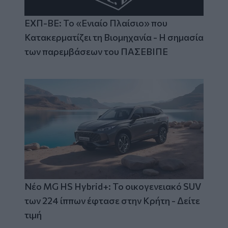
ΕΧΠ-ΒΕ: Το «Ενιαίο Πλαίσιο» που
Κατακερματίζει τη Βιομηχανία - Η σημασία
των παρεμβάσεων του ΠΑΣΕΒΙΠΕ
Νέο MG HS Hybrid+: Το οικογενειακό SUV
των 224 ίππων έφτασε στην Κρήτη - Δείτε
τιμή