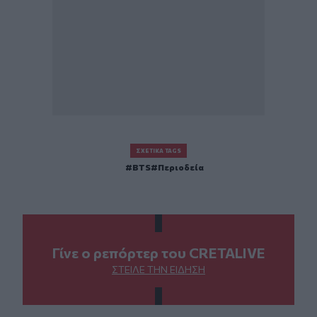
ΣΧΕΤΙΚΆ TAGS
BTS
Περιοδεία
Γίνε ο ρεπόρτερ του CRETALIVE
ΣΤΕΊΛΕ ΤΗΝ ΕΊΔΗΣΗ