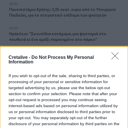
22:32
Πανεπιστήμιο Κρήτης: 3,35 εκατ. ευρώ από το Υπουργείο
Παιδείας, για το στεγαστικό επίδομα των φοιτητών
22:22
Ηράκλειο: “Σκουπίδια κατάχαμα, μια ψησταριά στο
πουθενά κι ένα αμάξι παρατημένο στο πάρκο”
22:03
Cretalive -
Do Not Process My Personal
Καιρός: “Πορτοκαλί” συναγερμός στην Κρήτη - Ζέστη και
Information
πολύ υψηλός κίνδυνος πυρκαγιάς!
If you wish to opt-out of the sale, sharing to third parties, or
22:02
processing of your personal or sensitive information for
Σφοδρή επίθεση κατά Καρυστιανού-Γρατσία από πρώην
targeted advertising by us, please use the below opt-out
στελέχη: «Συνεχής εσωστρέφεια και τραγικά
επικοινωνιακά λάθη»
section to confirm your selection. Please note that after your
opt-out request is processed you may continue seeing
interest-based ads based on personal information utilized by
21:57
us or personal information disclosed to third parties prior to
Ηράκλειο: "Σε άθλια κατάσταση το μνημείο πεσόντων
your opt-out. You may separately opt-out of the further
Εφέδρων Αξιωματικών στον Καράβολα"
disclosure of your personal information by third parties on the