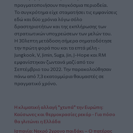
πραγματοποιήσουν παγκόσμια περιοδεία.
Το συγκρότημα είχε σταματήσει τις εμφανίσεις
εδώ και δύο χρόνια λόγω σόλο
δραστηριοτήτων και της εκπλήρωσης των
στρατιωτικών υποχρεώσεων των μελών του.
Η 30λεπτη μετάδοση σήμερα σηματοδότησε
την πρώτη φορά που και τα επτά μέλη -
Jungkook, V, Jimin, Suga, Jin, J-Hope και RM
εμφανίστηκαν ζωντανά μαζί από τον
Σεπτέμβριο του 2022. Την παρακολούθησαν
πάνω από 7,3 εκατομμύρια θαυμαστές σε
πραγματικό χρόνο.
Η κλιματική αλλαγή "χτυπά" την Ευρώπη:
Καύσωνες και θερμοκρασίες ρεκόρ - Για πόσο
θα γλιτώνει η Ελλάδα
Ισπανία: Νεκρό 2χρονο παιδάκι – Ο πατέρας