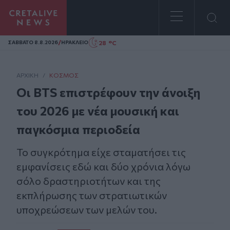
Homepage
/
28 °C
ΣAΒΒΑΤΟ 8.8.2026
ΗΡΑΚΛΕΙΟ
ΑΡΧΙΚΗ
/
ΚΌΣΜΟΣ
Οι BTS επιστρέφουν την άνοιξη
του 2026 με νέα μουσική και
παγκόσμια περιοδεία
Το συγκρότημα είχε σταματήσει τις
εμφανίσεις εδώ και δύο χρόνια λόγω
σόλο δραστηριοτήτων και της
εκπλήρωσης των στρατιωτικών
υποχρεώσεων των μελών του.