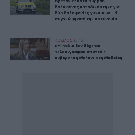
Βρετανία: Κατά συρροή δολοφόνος 
Βρετανία: Κατά συρροή
δολοφόνος καταδικάστηκε για
δύο δολοφονίες γυναικών - Η
συγγνώμη από την αστυνομία
«Η Ιταλία δεν δέχεται τελεσίγραφα» απαντά η κυβέρνη
ΚΟΣΜΟΣ
20:48
«Η Ιταλία δεν δέχεται τελεσίγραφ
«Η Ιταλία δεν δέχεται
τελεσίγραφα» απαντά η
κυβέρνηση Μελόνι στη Μαδρίτη