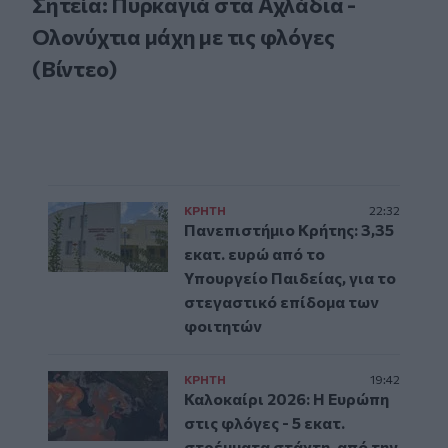
Σητεία: Πυρκαγιά στα Αχλάδια -
Ολονύχτια μάχη με τις φλόγες
(Βίντεο)
ΚΡΗΤΗ
22:32
Πανεπιστήμιο Κρήτης: 3,35
εκατ. ευρώ από το
Υπουργείο Παιδείας, για το
στεγαστικό επίδομα των
φοιτητών
ΚΡΗΤΗ
19:42
Καλοκαίρι 2026: Η Ευρώπη
στις φλόγες - 5 εκατ.
στρέμματα στάχτη, από την