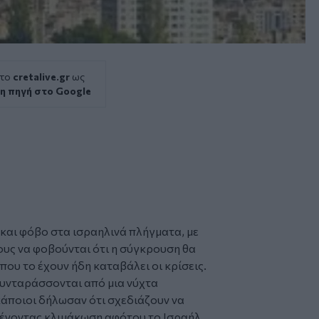
 το
cretalive.gr
ως
η πηγή στο Google
και φόβο στα ισραηλινά πλήγματα, με
ους να φοβούνται ότι η σύγκρουση θα
που το έχουν ήδη καταβάλει οι κρίσεις.
συνταράσσονται από μια νύχτα
άποιοι δήλωσαν ότι σχεδιάζουν να
αμένοντας κλιμάκωση αφότου το Ισραήλ