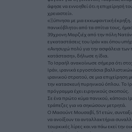
άφησε να εννοηθεί ότι η επιχείρησή το
χρειαστεί».
«Ξύπνησα με μια εκκωφαντική έκρηξη.
πανικόβλητοι από τα σπίτια τους, ήμ
39χρονη Μαρζιέχ από την πόλη Νατάνζ
εγκαταστάσεις του Ιράν και όπου υπήρ
«Ανησυχώ πολύ για την ασφάλεια των π
κατάσταση», δήλωσε η ίδια.
Το
Ισραήλ
ανακοίνωσε σήμερα ότι στο
Ιράν, ιρανικά εργοστάσια βαλλιστικώ
ιρανικού στρατού, σε μια επιχείρηση 
την κατασκευή πυρηνικού όπλου. Το Ιρ
πρόγραμμα έχει ειρηνικούς σκοπούς.
Σε ένα πρώτο κύμα πανικού, κάποιοι Ι
τράπεζες για να σηκώσουν μετρητά.
Ο Μασούντ Μουσαβί, 51 ετών, συνταξι
να ανοίξουν τα ανταλλακτήρια συναλ
τουρκικές λίρες και να πάω εκεί την ο