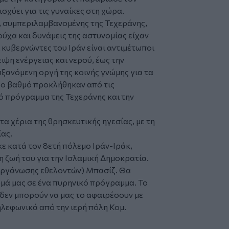
χύει για τις γυναίκες στη χώρα.
, συμπεριλαμβανομένης της Τεχεράνης,
ύχα και δυνάμεις της αστυνομίας είχαν
κυβερνώντες του Ιράν είναι αντιμέτωποι
ειψη ενέργειας και νερού, έως την
ξανόμενη οργή της κοινής γνώμης για τα
λο βαθμό προκλήθηκαν από τις
ό πρόγραμμα της Τεχεράνης και την
τα χέρια της θρησκευτικής ηγεσίας, με τη
ας.
ε κατά τον 8ετή πόλεμο Ιράν-Ιράκ,
τη ζωή του για την Ισλαμική Δημοκρατία.
 οργάνωσης εθελοντών) Μπασίζ. Θα
ωμά μας σε ένα πυρηνικό πρόγραμμα. Το
, δεν μπορούν να μας το αφαιρέσουν με
τηλεφωνικά από την ιερή πόλη Κομ.