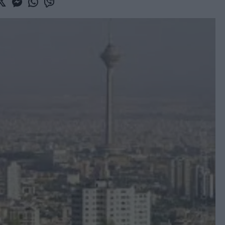
book
witter
Messenger
Whatsapp
Viber