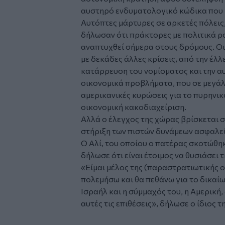
αυστηρό ενδυματολογικό κώδικα που ισ
Αυτόπτες μάρτυρες σε αρκετές πόλεις
δήλωσαν ότι πράκτορες με πολιτικά ρο
αναπτυχθεί σήμερα στους δρόμους. Οι 
με δεκάδες άλλες κρίσεις, από την έλλ
κατάρρευση του νομίσματος και την αυ
οικονομικά προβλήματα, που σε μεγά
αμερικανικές κυρώσεις για το πυρηνικ
οικονομική κακοδιαχείριση.
Αλλά ο έλεγχος της χώρας βρίσκεται σ
στήριξη των πιστών δυνάμεων ασφαλεί
Ο Αλί, του οποίου ο πατέρας σκοτώθηκ
δήλωσε ότι είναι έτοιμος να θυσιάσει 
«Είμαι μέλος της (παραστρατιωτικής
πολεμήσω και θα πεθάνω για το δικαί
Ισραήλ και η σύμμαχός του, η Αμερική
αυτές τις επιθέσεις», δήλωσε ο ίδιος 