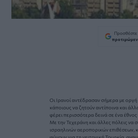
Προσθέστε
προτιμώμεν
Οι
Ιρανοί
αντέδρασαν σήμερα με οργή 
κάποιους να ζητούν αντίποινα και άλλ
φέρει περισσότερα δεινά σε ένα έθνος 
Με την Τεχεράνη και άλλες πόλεις να 
ισραηλινών αεροπορικών επιθέσεων, κ
φύγουν για τη γειτονική Τουρκία, αν