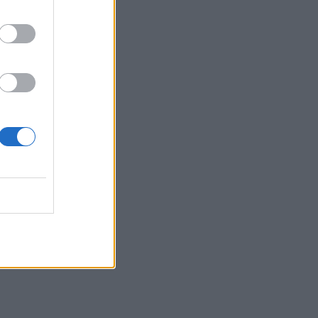
17:10
Δήμος Ανωγείων: Ένταξη έργου
αγροτικής οδοποιίας στο Στρατηγικό
Σχέδιο ΚΑΠ 2023–2027
17:10
Σε κατάσταση κινητοποίησης αύριο
Σάββατο η Κρήτη λόγω πολύ υψηλού
κινδύνου πυρκαγιάς
16:55
Οι τουαλέτες στην Κνωσό και η μπάρα
στο φαράγγι της Σαμαριάς!
16:51
Γ. Πλακιωτάκης: Συνεχίζεται η
αναβάθμιση των σχολικών μονάδων
στο Λασίθι
16:41
Στο ΥΠΕΝ οι προτάσεις του ΤΕΕ/ΤΑΚ για