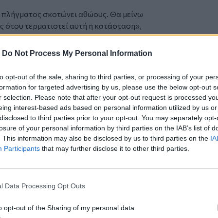
υ πλήγματος σκοτώνει αθώους. Θα μείνω
ως ότου τερματιστεί αυτή η κατάσταση»,
αταραχή -- από την Ισλαμική Επανάσταση
-
Do Not Process My Personal Information
 του υποστηριζόμενου από τις ΗΠΑ σάχη
 στην εξουσία και τον πόλεμο της
to opt-out of the sale, sharing to third parties, or processing of your per
 σκληρά μέτρα καταστολής των
formation for targeted advertising by us, please use the below opt-out s
α χρόνια των δυτικών κυρώσεων.
r selection. Please note that after your opt-out request is processed y
ηγεμόνων που κυβερνούν το Ιράν
eing interest-based ads based on personal information utilized by us or
disclosed to third parties prior to your opt-out. You may separately opt-
ου Ισραήλ ίσως οδηγήσει στην πτώση
losure of your personal information by third parties on the IAB’s list of
άνης δήλωσε ότι τάσσεται υπέρ των
. This information may also be disclosed by us to third parties on the
IA
ίναι υποστηρικτής της Ισλαμικής
Participants
that may further disclose it to other third parties.
α μην απαντήσουμε. Είτε θα
ύλους μας είτε θα τους εξαπολύσουμε.
εάν δεν το κάνουμε, θα καταλήξουμε να
l Data Processing Opt Outs
 οργισμένος με τις ισραηλινές
o opt-out of the Sharing of my personal data.