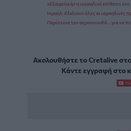
«Εξαιρετική» η ισραηλινή επίθεση στο
Ισραήλ: Κλείνουν όλες οι ισραηλινές 
Παρίστανε τον αεροσυνοδό... για να πε
Ακολουθήστε το Cretalive στ
Κάντε εγγραφή στο 