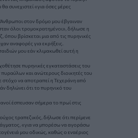
υ θα συνεχιστεί «για όσες μέρες
 Άνθρωποι στον δρόμο μου έβγαιναν
ασταν όλοι τρομοκρατημένοι», δήλωσε η
, όπου βρίσκεται μια από τις πυρηνικές
χαν αναφορές για εκρήξεις.
αιδιών μου εάν κλιμακωθεί αυτή η
χοθέτησε πυρηνικές εγκαταστάσεις του
ν πυραύλων και ανώτερους διοικητές του
με στόχο να αποτραπεί η Τεχεράνη από
άν δηλώνει ότι το πυρηνικό του
ρανοί έσπευσαν σήμερα το πρωί στις
ούχος τραπεζικός, δήλωσε ότι περίμενε
λάγματος, «για να μπορέσω να αγοράσω
ικογένειά μου οδικώς, καθώς ο εναέριος