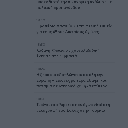
υποκαθιστά την οικονομική ανάλυση με
πολιτική προπαγάνδα»
18:40
Οροπέδιο Λασιθίου: Στην τελική ευθεία
για τους 45ους Δικταίους Αγώνες
18:30
Κοζάνη: Φωτιά σε χορτολιβαδική
έκταση στην Ερμακιά
18:26
Η ξηρασία εξαπλώνεται σε όλη την
Ευρώπη – Εικόνες με ξερά εδάφη και
ποτάμια σε ιστορικά χαμηλά επίπεδα
18:13
Τι είναι το «Papara» που έγινε viral στη
μεταγραφή του Σαλάχ στην Τουρκία
18:09