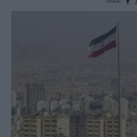
SHARE:
Face
T