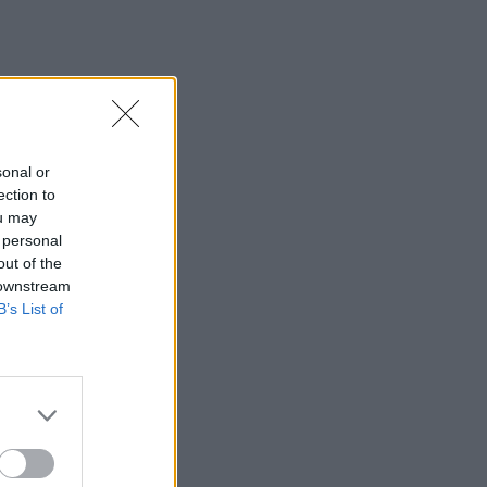
Ζωγραφικής & Φωτογραφίας
17:37
Πυρκαγιά σε έκταση με χαμηλή
βλάστηση στο Μαρκόπουλο Αττικής
17:32
sonal or
Ελληνικός Ερυθρός Σταυρός: Τι πρέπει
ection to
να περιέχει ένα φαρμακείο διακοπών
ou may
 personal
17:24
out of the
Aποκαλύψεις σοκ για απειλές θανάτου
 downstream
στο Μουντιάλ: «Θα ανατινάξω τον Μέσι
B’s List of
με τέσσερις βόμβες!»
17:22
Δήμος Πλατανιά: Συνεχίζονται οι
καλοκαιρινές εκδηλώσεις “Πολιτιστικό
Καλοκαίρι 2026, 16ο Φεστιβάλ Γη -
Πολιτισμός- Τουρισμός”