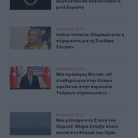
Αυγούστου θα σκοτεινιάσει η
μισή Ευρώπη
Ιταλία-Ισπανία: Κλιμακώνεται η σύγκρουση για τη Συνθ
ΚΟΣΜΟΣ
23:15
Ιταλία-Ισπανία: Κλιμακώνεται η σύ
Ιταλία-Ισπανία: Κλιμακώνεται η
σύγκρουση για τη Συνθήκη
Σένγκεν
Νέα πρόκληση Φιντάν: «Η σταθερότητα στην Κύπρο οφ
ΚΟΣΜΟΣ
22:59
Νέα πρόκληση Φιντάν: «Η σταθερό
Νέα πρόκληση Φιντάν: «Η
σταθερότητα στην Κύπρο
οφείλεται στην παρουσία
Τούρκων στρατιωτών»
Νέο χτύπημα στα Στενά του Ορμούζ: Βλήμα έπληξε πλοί
ΚΟΣΜΟΣ
22:32
Νέο χτύπημα στα Στενά του Ορμούζ
Νέο χτύπημα στα Στενά του
Ορμούζ: Βλήμα έπληξε πλοίο
κοντά στο Khasab του Ομάν