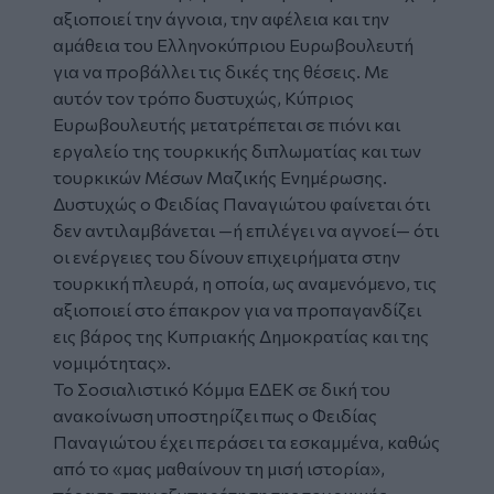
αξιοποιεί την άγνοια, την αφέλεια και την
αμάθεια του Ελληνοκύπριου Ευρωβουλευτή
για να προβάλλει τις δικές της θέσεις. Με
αυτόν τον τρόπο δυστυχώς, Κύπριος
Ευρωβουλευτής μετατρέπεται σε πιόνι και
εργαλείο της τουρκικής διπλωματίας και των
τουρκικών Μέσων Μαζικής Ενημέρωσης.
Δυστυχώς ο Φειδίας Παναγιώτου φαίνεται ότι
δεν αντιλαμβάνεται —ή επιλέγει να αγνοεί— ότι
οι ενέργειες του δίνουν επιχειρήματα στην
τουρκική πλευρά, η οποία, ως αναμενόμενο, τις
αξιοποιεί στο έπακρον για να προπαγανδίζει
εις βάρος της Κυπριακής Δημοκρατίας και της
νομιμότητας».
Το Σοσιαλιστικό Κόμμα ΕΔΕΚ σε δική του
ανακοίνωση υποστηρίζει πως ο Φειδίας
Παναγιώτου έχει περάσει τα εσκαμμένα, καθώς
από το «μας μαθαίνουν τη μισή ιστορία»,