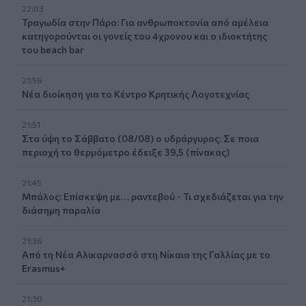
22:03
Τραγωδία στην Πάρο: Για ανθρωποκτονία από αμέλεια
κατηγορούνται οι γονείς του 4χρονου και ο ιδιοκτήτης
του beach bar
21:56
Νέα διοίκηση για το Κέντρο Κρητικής Λογοτεχνίας
21:51
Στα ύψη το Σάββατο (08/08) ο υδράργυρος: Σε ποια
περιοχή το θερμόμετρο έδειξε 39,5 (πίνακας)
21:45
Μπάλος: Επίσκεψη με… ραντεβού - Τι σχεδιάζεται για την
διάσημη παραλία
21:36
Από τη Νέα Αλικαρνασσό στη Νίκαια της Γαλλίας με το
Erasmus+
21:30