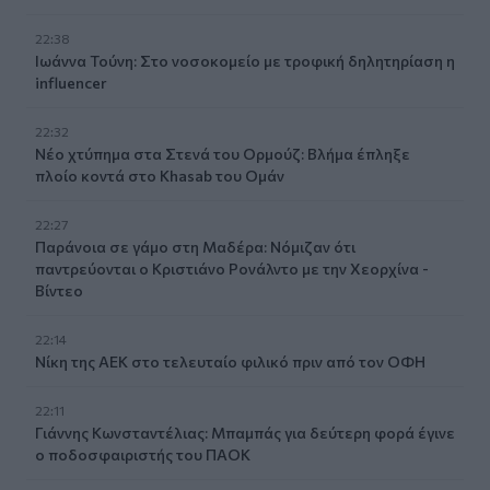
22:38
Ιωάννα Τούνη: Στο νοσοκομείο με τροφική δηλητηρίαση η
influencer
22:32
Νέο χτύπημα στα Στενά του Ορμούζ: Βλήμα έπληξε
πλοίο κοντά στο Khasab του Ομάν
22:27
Παράνοια σε γάμο στη Μαδέρα: Νόμιζαν ότι
παντρεύονται ο Κριστιάνο Ρονάλντο με την Χεορχίνα -
Βίντεο
22:14
Nίκη της ΑΕΚ στο τελευταίο φιλικό πριν από τον ΟΦΗ
22:11
Γιάννης Κωνσταντέλιας: Μπαμπάς για δεύτερη φορά έγινε
ο ποδοσφαιριστής του ΠΑΟΚ