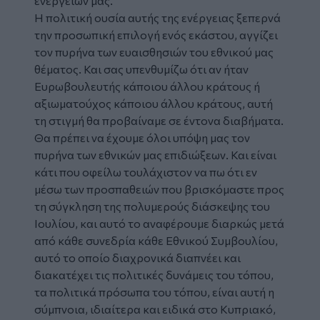
ενεργειών μας.
Η πολιτική ουσία αυτής της ενέργειας ξεπερνά
την προσωπική επιλογή ενός εκάστου, αγγίζει
τον πυρήνα των ευαισθησιών του εθνικού μας
θέματος. Και σας υπενθυμίζω ότι αν ήταν
Ευρωβουλευτής κάποιου άλλου κράτους ή
αξιωματούχος κάποιου άλλου κράτους, αυτή
τη στιγμή θα προβαίναμε σε έντονα διαβήματα.
Θα πρέπει να έχουμε όλοι υπόψη μας τον
πυρήνα των εθνικών μας επιδιώξεων. Και είναι
κάτι που οφείλω τουλάχιστον να πω ότι εν
μέσω των προσπαθειών που βρισκόμαστε προς
τη σύγκληση της πολυμερούς διάσκεψης του
Ιουλίου, και αυτό το αναφέρουμε διαρκώς μετά
από κάθε συνεδρία κάθε Εθνικού Συμβουλίου,
αυτό το οποίο διαχρονικά διαπνέει και
διακατέχει τις πολιτικές δυνάμεις του τόπου,
τα πολιτικά πρόσωπα του τόπου, είναι αυτή η
σύμπνοια, ιδιαίτερα και ειδικά στο Κυπριακό,