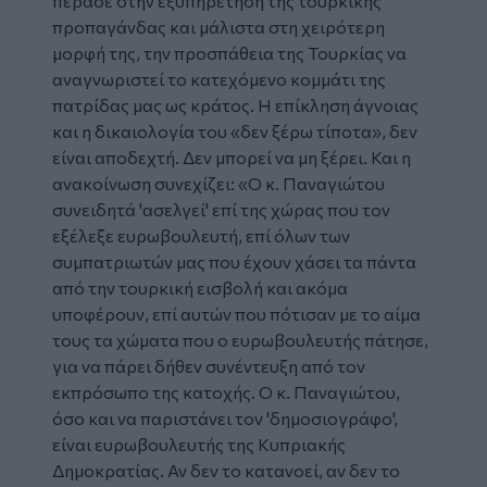
πέρασε στην εξυπηρέτηση της τουρκικής
προπαγάνδας και μάλιστα στη χειρότερη
μορφή της, την προσπάθεια της Τουρκίας να
αναγνωριστεί το κατεχόμενο κομμάτι της
πατρίδας μας ως κράτος. Η επίκληση άγνοιας
και η δικαιολογία του «δεν ξέρω τίποτα», δεν
είναι αποδεχτή. Δεν μπορεί να μη ξέρει. Και η
ανακοίνωση συνεχίζει: «Ο κ. Παναγιώτου
συνειδητά 'ασελγεί' επί της χώρας που τον
εξέλεξε ευρωβουλευτή, επί όλων των
συμπατριωτών μας που έχουν χάσει τα πάντα
από την τουρκική εισβολή και ακόμα
υποφέρουν, επί αυτών που πότισαν με το αίμα
τους τα χώματα που ο ευρωβουλευτής πάτησε,
για να πάρει δήθεν συνέντευξη από τον
εκπρόσωπο της κατοχής. Ο κ. Παναγιώτου,
όσο και να παριστάνει τον 'δημοσιογράφο',
είναι ευρωβουλευτής της Κυπριακής
Δημοκρατίας. Αν δεν το κατανοεί, αν δεν το