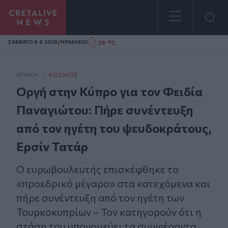
Homepage
/
29 °C
ΣAΒΒΑΤΟ 8.8.2026
ΗΡΑΚΛΕΙΟ
ΑΡΧΙΚΗ
/
ΚΌΣΜΟΣ
Οργή στην Κύπρο για τον Φειδία
Παναγιώτου: Πήρε συνέντευξη
από τον ηγέτη του ψευδοκράτους,
Ερσίν Τατάρ
Ο ευρωβουλευτής επισκέφθηκε το
«προεδρικό μέγαρο» στα κατεχόμενα και
πήρε συνέντευξη από τον ηγέτη των
Τουρκοκυπρίων – Τον κατηγορούν ότι η
στάση του υπονομεύει τα συμφέροντα