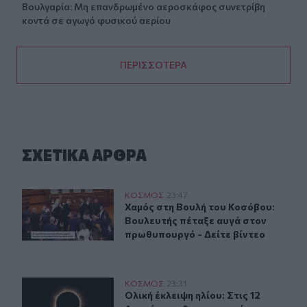
Βουλγαρία: Μη επανδρωμένο αεροσκάφος συνετρίβη
κοντά σε αγωγό φυσικού αερίου
ΠΕΡΙΣΣΟΤΕΡΑ
ΣΧΕΤΙΚA AΡΘΡΑ
Χαμός στη Βουλή του Κοσόβου: Βουλευτής πέταξε αυγά 
ΚΟΣΜΟΣ
23:47
Χαμός στη Βουλή του Κοσόβου: Βου
Χαμός στη Βουλή του Κοσόβου:
Βουλευτής πέταξε αυγά στον
πρωθυπουργό - Δείτε βίντεο
Ολική έκλειψη ηλίου: Στις 12 Αυγούστου θα σκοτεινιάσε
ΚΟΣΜΟΣ
23:31
Ολική έκλειψη ηλίου: Στις 12 Αυγού
Ολική έκλειψη ηλίου: Στις 12