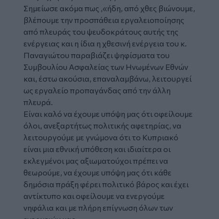
Σημείωσε ακόμα πως ,«ήδη, από χθες βιώνουμε,
βλέπουμε την προσπάθεια εργαλειοποίησης
από πλευράς του ψευδοκράτους αυτής της
ενέργειας και η ίδια η χθεσινή ενέργεια του κ.
Παναγιώτου παραβιάζει ψηφίσματα του
Συμβουλίου Ασφαλείας των Ηνωμένων Εθνών
και, έστω ακούσια, επαναλαμβάνω, λειτουργεί
ως εργαλείο προπαγάνδας από την άλλη
πλευρά.
Είναι καλό να έχουμε υπόψη μας ότι οφείλουμε
όλοι, ανεξαρτήτως πολιτικής αφετηρίας, να
λειτουργούμε με γνώμονα ότι το Κυπριακό
είναι μια εθνική υπόθεση και ιδιαίτερα οι
εκλεγμένοι μας αξιωματούχοι πρέπει να
θεωρούμε, να έχουμε υπόψη μας ότι κάθε
δημόσια πράξη φέρει πολιτικό βάρος και έχει
αντίκτυπο και οφείλουμε να ενεργούμε
νηφάλια και με πλήρη επίγνωση όλων των