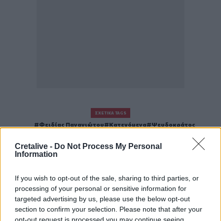
ΣΧΕΤΙΚΆ TAGS
Φειδίας Παναγιώτου
Κατεχόμενα
Ψευδοκράτος
Κύπρος
Ερσίν Τατάρ
Cretalive -
Do Not Process My Personal
Information
If you wish to opt-out of the sale, sharing to third parties, or
processing of your personal or sensitive information for
Γίνε ο ρεπόρτερ του CRETALIVE
targeted advertising by us, please use the below opt-out
ΣΤΕΊΛΕ ΤΗΝ ΕΊΔΗΣΗ
section to confirm your selection. Please note that after your
opt-out request is processed you may continue seeing