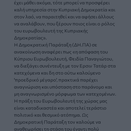
έχει μάθει ακόμα, τότε μπορεί να προσφέρει
καλή υπηρεσία στην Κυπριακή Δημοκρατία και
στον λαό, να παραιτηθεί και να αφήσει άλλους
να αναλάβουν, που ξέρουν ποιος είναι ο ρόλος
του ευρωβουλευτή της Κυπριακής
Δημοκρατίας».
Η Δημοκρατική Παράταξη (ΔΗ.ΠΑ) σε
ανακοίνωση αναφέρει πως «η απόφαση του
Κύπριου Ευρωβουλευτή, Φειδία Παναγιώτου,
να διεξάγει συνέντευξη με τον Ερσιν Τατάρ στα
κατεχόμενα και δη στο ούτω καλούμενο
'προεδρικό μέγαρο', πρακτικά παρέχει
αναγνώριση και υπόσταση στο παράνομο και
μη αναγνωρισμένο μόρφωμα των κατεχομένων.
Η πράξη του Ευρωβουλευτή της χώρας μας
είναι καταδικαστέα και αποτελεί τεράστιο
πολιτικό και θεσμικό ατόπημα. Ως
Δημοκρατική Παράταξη τον καλούμε να
αναθεωρήσει τη στάση του έναντι πολύ