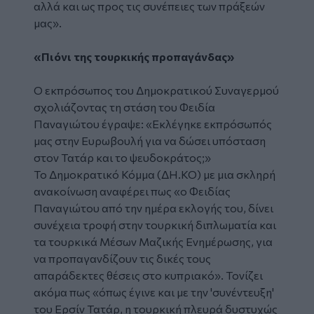
αλλά και ως προς τις συνέπειες των πράξεών
μας».
«Πιόνι της τουρκικής προπαγάνδας»
Ο εκπρόσωπος του Δημοκρατικού Συναγερμού
σχολιάζοντας τη στάση του Φειδία
Παναγιώτου έγραψε: «Εκλέγηκε εκπρόσωπός
μας στην Ευρωβουλή για να δώσει υπόσταση
στον Τατάρ και το ψευδοκράτος;»
Το Δημοκρατικό Κόμμα (ΔΗ.ΚΟ) με μια σκληρή
ανακοίνωση αναφέρει πως «ο Φειδίας
Παναγιώτου από την ημέρα εκλογής του, δίνει
συνέχεια τροφή στην τουρκική διπλωματία και
τα τουρκικά Μέσων Μαζικής Ενημέρωσης, για
να προπαγανδίζουν τις δικές τους
απαράδεκτες θέσεις στο κυπριακό». Τονίζει
ακόμα πως «όπως έγινε και με την 'συνέντευξη'
του Ερσίν Τατάρ, η τουρκική πλευρά δυστυχώς