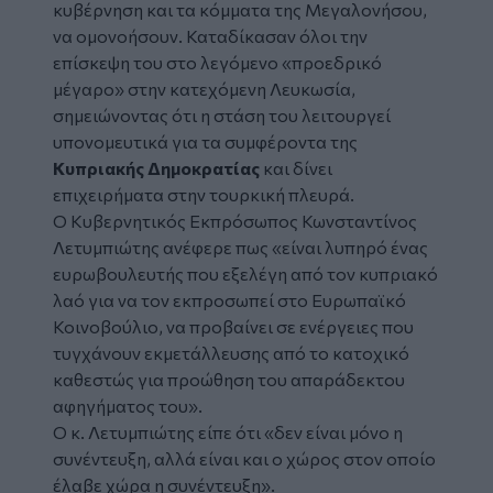
κυβέρνηση και τα κόμματα της Μεγαλονήσου,
να ομονοήσουν. Καταδίκασαν όλοι την
επίσκεψη του στο λεγόμενο «προεδρικό
μέγαρο» στην κατεχόμενη Λευκωσία,
σημειώνοντας ότι η στάση του λειτουργεί
υπονομευτικά για τα συμφέροντα της
Κυπριακής Δημοκρατίας
και δίνει
επιχειρήματα στην τουρκική πλευρά.
Ο Κυβερνητικός Εκπρόσωπος Κωνσταντίνος
Λετυμπιώτης ανέφερε πως «είναι λυπηρό ένας
ευρωβουλευτής που εξελέγη από τον κυπριακό
λαό για να τον εκπροσωπεί στο Ευρωπαϊκό
Κοινοβούλιο, να προβαίνει σε ενέργειες που
τυγχάνουν εκμετάλλευσης από το κατοχικό
καθεστώς για προώθηση του απαράδεκτου
αφηγήματος του».
Ο κ. Λετυμπιώτης είπε ότι «δεν είναι μόνο η
συνέντευξη, αλλά είναι και ο χώρος στον οποίο
έλαβε χώρα η συνέντευξη».