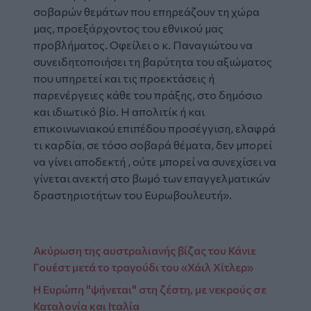
σοβαρών θεμάτων που επηρεάζουν τη χώρα
μας, προεξάρχοντος του εθνικού μας
προβλήματος. Οφείλει ο κ. Παναγιώτου να
συνειδητοποιήσει τη βαρύτητα του αξιώματος
που υπηρετεί και τις προεκτάσεις ή
παρενέργειες κάθε του πράξης, στο δημόσιο
και ιδιωτικό βίο. Η απολιτίκ ή και
επικοινωνιακού επιπέδου προσέγγιση, ελαφρά
τι καρδία, σε τόσο σοβαρά θέματα, δεν μπορεί
να γίνει αποδεκτή , ούτε μπορεί να συνεχίσει να
γίνεται ανεκτή στο βωμό των επαγγελματικών
δραστηριοτήτων του Ευρωβουλευτή».
Ακύρωση της αυστραλιανής βίζας του Κάνιε
Γουέστ μετά το τραγούδι του «Χάιλ Χίτλερ»
Η Ευρώπη "ψήνεται" στη ζέστη, με νεκρούς σε
Καταλονία και Ιταλία