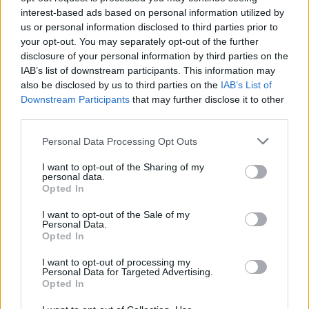
interest-based ads based on personal information utilized by
us or personal information disclosed to third parties prior to
your opt-out. You may separately opt-out of the further
disclosure of your personal information by third parties on the
Ροή ειδήσεων
Δημοφιλή
IAB’s list of downstream participants. This information may
also be disclosed by us to third parties on the
IAB’s List of
Downstream Participants
that may further disclose it to other
23:47
third parties.
Χαμός στη Βουλή του Κοσόβου: Βουλευτής πέταξε αυγά
στον πρωθυπουργό - Δείτε βίντεο
Personal Data Processing Opt Outs
23:39
I want to opt-out of the Sharing of my
Νέα έρευνα: Οι γυναίκες με δύο έως τρία παιδιά γερνούν
personal data.
πιο αργά
Opted In
I want to opt-out of the Sale of my
23:31
Personal Data.
Ολική έκλειψη ηλίου: Στις 12 Αυγούστου θα σκοτεινιάσει
Opted In
η μισή Ευρώπη
I want to opt-out of processing my
Personal Data for Targeted Advertising.
23:21
Opted In
Τουρισμός: Με θετικό πρόσημο έως τώρα, παρά τα
σκαμπανεβάσματα, η χρονιά