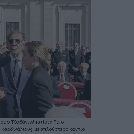
σε ο Τζοβάνι Μπατίστα Ρε, ο
 καρδινάλιους, με απλούστερο και πιο