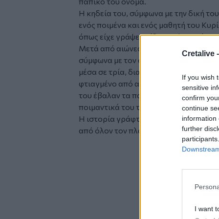
παπικό του όνομα.
Η κηδεία του, σύμφωνα με την δική το
ενός ποιμένα και ενός μαθητή του Κυρί
όπως είχε γράψει ο ίδιος ο Φραγκίσκο
Μετά από αιώνες αμετάβλητης τελετου
Cretalive 
σύμφωνα με τον οποίο η σορός του εκ
μέσα σε τρία, διαφορετικά ξύλινα φέρ
If you wish 
φτιαγμένο από απλό ξύλο και, όπως είχ
sensitive in
του έβαλαν τα παλιά, φθαρμένα παπούτ
confirm you
ποιμαντικά του ταξίδια.
continue se
Η ιστορία γράφτηκε στη Ρώμη σήμερα 
information 
further disc
από όλον τον πλανήτη καθώς και τουλ
participants
Glomex
Downstream 
Video
Persona
I want t