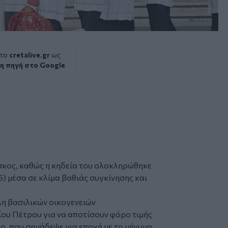
 το
cretalive.gr
ως
η πηγή στο Google
σκος
, καθώς η
κηδεία
του ολοκληρώθηκε
) μέσα σε κλίμα βαθιάς συγκίνησης και
έλη βασιλικών οικογενειών
ου Πέτρου για να αποτίσουν φόρο τιμής
, που σημάδεψε μια εποχή με το μήνυμα