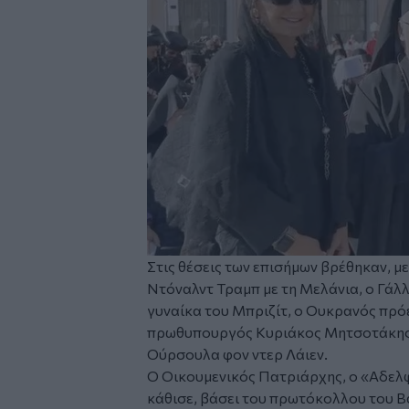
Στις θέσεις των επισήμων βρέθηκαν, 
Ντόναλντ Τραμπ με τη Μελάνια, ο Γάλ
γυναίκα του Μπριζίτ, ο Ουκρανός πρό
πρωθυπουργός Κυριάκος Μητσοτάκης,
Ούρσουλα φον ντερ Λάιεν.
Ο Οικουμενικός Πατριάρχης, ο «Αδελφ
κάθισε, βάσει του πρωτόκολλου του Β