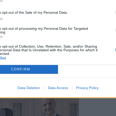
In
ατικανό, στην κηδεία του Ποντίφικα
000 πιστοί.
o opt-out of the Sale of my Personal Data.
ύσει την πλατεία του Αγίου Πέτρου, ενώ
In
ς προηγούμενες μέρες να αποτίσουν φόρο
to opt-out of processing my Personal Data for Targeted
ing.
 και ένα τέταρτο. Οι καμπάνες
In
όλις ξεκίνησε η πομπή, η οποία μετέφερε
 ποντίφικα στη Βασιλική της Σάντα
o opt-out of Collection, Use, Retention, Sale, and/or Sharing
ersonal Data that Is Unrelated with the Purposes for which it
υ, ένας μεγάλος αριθμός πιστών, έλεγε
lected.
αριστώ στον «πάπα των φτωχών», ανάμεσα
Out
CONFIRM
 πλατεία του Αγίου Πέτρου. Στις 10:10
 Φραγκίσκου, σε μια κατάμεστη πλατεία
Data Deletion
Data Access
Privacy Policy