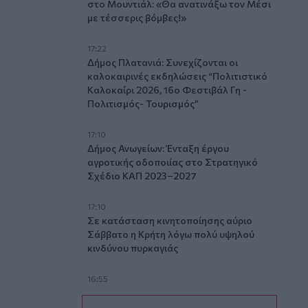
στο Μουντιάλ: «Θα ανατινάξω τον Μέσι
με τέσσερις βόμβες!»
17:22
Δήμος Πλατανιά: Συνεχίζονται οι
καλοκαιρινές εκδηλώσεις “Πολιτιστικό
Καλοκαίρι 2026, 16ο Φεστιβάλ Γη -
Πολιτισμός- Τουρισμός”
17:10
Δήμος Ανωγείων: Ένταξη έργου
αγροτικής οδοποιίας στο Στρατηγικό
Σχέδιο ΚΑΠ 2023–2027
17:10
Σε κατάσταση κινητοποίησης αύριο
Σάββατο η Κρήτη λόγω πολύ υψηλού
κινδύνου πυρκαγιάς
16:55
Οι τουαλέτες στην Κνωσό και η μπάρα
στο φαράγγι της Σαμαριάς!