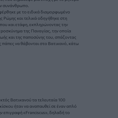
ον συνάνθρωπο.
αφέρθηκε με το ειδικά διαμορφωμένο
ς Ρώμης και τελικά οδηγήθηκε στη
που και ετάφη, εκπληρώνοντας την
προσκύνημα της Παναγίας, την οποία
 ζωής και της παποσύνης του, σπάζοντας
ς πάπες να θάβονται στο Βατικανό, κάτω
εκτός Βατικανού τα τελευταία 100
κίσκου ήταν να αναπαυθεί σε έναν απλό
ν επιγραφή «Franciscus», δηλαδή το