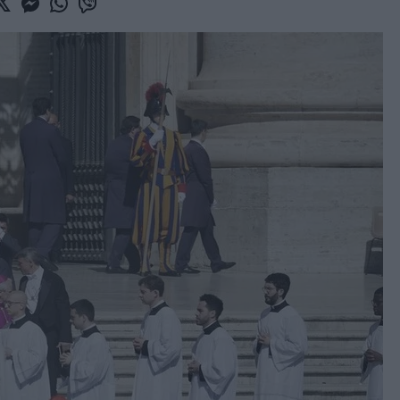
book
witter
Messenger
Whatsapp
Viber