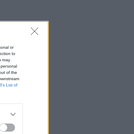
Συντάξεις: Αυξάνονται οι αποχωρήσεις
το 2026 καθώς περισσότεροι
ασφαλισμένοι βγαίνουν νωρίτερα
16:15
Η Έμπαρος τίμησε τους νεκρούς της
Κατοχής - 82 χρόνια από τη Μεγάλη
sonal or
Κύκλωση
ection to
ou may
16:13
 personal
Καύσιμα: Γιατί οι τιμές παραμένουν
out of the
υψηλές μέσα στην περίοδο των
 downstream
διακοπών
B’s List of
16:10
Έφυγαν» 6.000 εισιτήρια από τον
κόσμο του ΟΦΗ για το Σούπερ Καπ
15:54
Ο Γ. Αγριμανάκης Αντιδήμαρχος
Υπηρεσίας το Σάββατο 8 και την