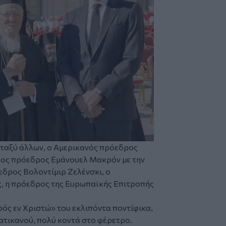
μεταξύ άλλων, ο Αμερικανός πρόεδρος
λος πρόεδρος Εμάνουελ Μακρόν με την
εδρος Βολοντίμιρ Ζελένσκι, ο
 η πρόεδρος της Ευρωπαϊκής Επιτροπής
ός εν Χριστώ» του εκλιπόντα ποντίφικα,
ατικανού, πολύ κοντά στο φέρετρο.