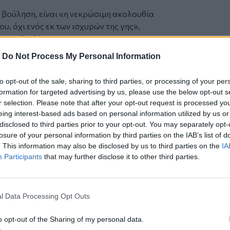
υ βούληση, είναι «η νεκρώσιμη ακολουθία
ου, όχι ενός εκ των ισχυρών της γης»,
ς στη διαθήκη του.
ργίας, επίσης, άλλαξε ο κανόνας
-
Do Not Process My Personal Information
λιπόντα Πάπα έπρεπε να τοποθετείται
ετρα. Εκείνο του Φραγκίσκου είναι
to opt-out of the sale, sharing to third parties, or processing of your per
ε ζητήσει, για το τελευταίο αυτό ταξίδι,
formation for targeted advertising by us, please use the below opt-out s
σια του, που είχε χρησιμοποιήσει στα
r selection. Please note that after your opt-out request is processed y
eing interest-based ads based on personal information utilized by us or
και παρόντες ήταν βασιλιάδες και ηγέτες
disclosed to third parties prior to your opt-out. You may separately opt-
losure of your personal information by third parties on the IAB’s list of
άχιστον 170 ξένες αντιπροσωπείες.
. This information may also be disclosed by us to third parties on the
IA
Participants
that may further disclose it to other third parties.
l Data Processing Opt Outs
o opt-out of the Sharing of my personal data.