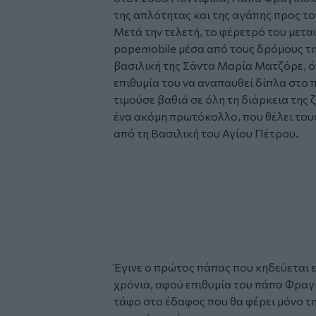
της απλότητας και της αγάπης προς τ
Μετά την τελετή, το φέρετρό του μετ
popemobile μέσα από τους δρόμους τη
βασιλική της Σάντα Μαρία Ματζόρε, ό
επιθυμία του να αναπαυθεί δίπλα στο 
τιμούσε βαθιά σε όλη τη διάρκεια της
ένα ακόμη πρωτόκολλο, που θέλει του
από τη Βασιλική του Αγίου Πέτρου.
Glomex
Video
Έγινε ο πρώτος πάπας που κηδεύεται 
χρόνια, αφού επιθυμία του πάπα Φραγ
τάφο στο έδαφος που θα φέρει μόνο τη