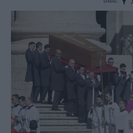
SHARE:
Face
T