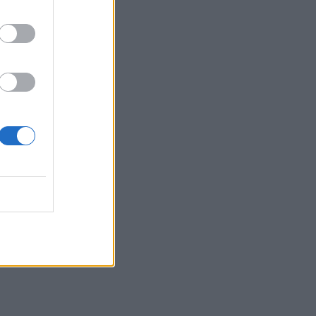
Κυριακή 9 Αυγούστου
15:48
Δυτική Αττική: Ολοκληρώθηκαν οι
αυτοψίες στις πυρόπληκτες περιοχές
15:43
Εντυπωσιάζουν οι εικόνες από το νέο
αεροδρόμιο στο Καστέλλι - Δείτε
βίντεο
15:38
Πολιτική Προστασία: Νέα εναέρια μέσα
και τεχνολογία
15:36
ΔΕΕΠ Ηρακλείου: «Η Κρήτη βρίσκεται
στις προτεραιότητες της κυβέρνησης»
15:30
Η 97χρονη που περπάτησε πάνω σε