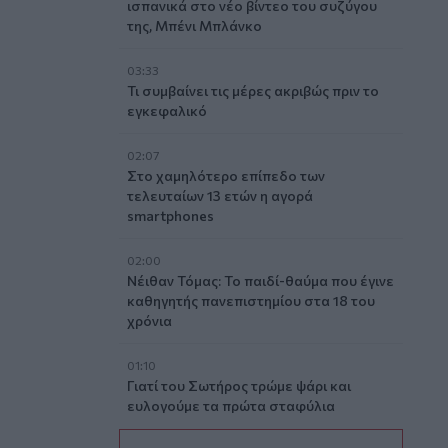
ισπανικά στο νέο βίντεο του συζύγου
της, Μπένι Μπλάνκο
03:33
Τι συμβαίνει τις μέρες ακριβώς πριν το
εγκεφαλικό
02:07
Στο χαμηλότερο επίπεδο των
τελευταίων 13 ετών η αγορά
smartphones
02:00
Νέιθαν Τόμας: Το παιδί-θαύμα που έγινε
καθηγητής πανεπιστημίου στα 18 του
χρόνια
01:10
Γιατί του Σωτήρος τρώμε ψάρι και
ευλογούμε τα πρώτα σταφύλια