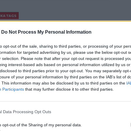
ΙΚΆ TAGS
πας Λέων
-
Do Not Process My Personal Information
to opt-out of the sale, sharing to third parties, or processing of your per
formation for targeted advertising by us, please use the below opt-out s
ερ του CRETALIVE
r selection. Please note that after your opt-out request is processed y
eing interest-based ads based on personal information utilized by us or
ΤΗΝ ΕΊΔΗΣΗ
disclosed to third parties prior to your opt-out. You may separately opt-
losure of your personal information by third parties on the IAB’s list of
. This information may also be disclosed by us to third parties on the
IA
Participants
that may further disclose it to other third parties.
καθηγητής πανεπιστημίου στα 18
Βρετανία: Η κυβέρνηση δεν θα προχωρήσει σε διεξαγωγή
ΚΟΣΜΟΣ
23:55
l Data Processing Opt Outs
υ έγινε καθηγητής πανεπιστημίου στα 18 του χρόνια
Βρετανία: Η κυβέρνηση δεν θα προχ
Βρετανία: Η κυβέρνηση δεν θα
προχωρήσει σε διεξαγωγή
o opt-out of the Sharing of my personal data.
έρευνας για τον Έπστιν