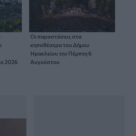
22:24
Παρίσταναν τους λογιστές και άρπαξαν
15.000 ευρώ από ηλικιωμένη
ο
Οι παραστάσεις στα
ο
κηποθέατρα του Δήμου
Ηρακλείου την Πέμπτη 6
ιο 2026
Αυγούστου