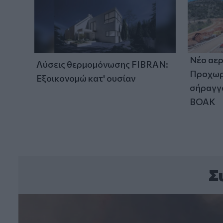
Νέο αερ
Λύσεις θερμομόνωσης FIBRAN:
Προχωρά
Εξοικονομώ κατ' ουσίαν
σήραγγα
ΒΟΑΚ
Σ