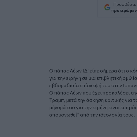
Προσθέστε
προτιμώμεν
Ο
πάπας Λέων ΙΔ’
είπε σήμερα ότι ο κό
για την ειρήνη σε μία επιβλητική ομιλί
εβδομαδιαία επίσκεψή του στην Ισπανί
Ο πάπας Λέων που έχει προκαλέσει τ
Τραμπ, μετά την άσκηση κριτικής για τ
μήνυμά του για την ειρήνη είναι ευπρ
απομονωθεί” από την ιδεολογία τους.