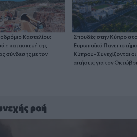
οδρόμιο Καστελίου:
Σπουδές στην Κύπρο στ
 η κατασκευή της
Ευρωπαϊκό Πανεπιστήμι
ς σύνδεσης με τον
Κύπρου- Συνεχίζονται οι
αιτήσεις για τον Οκτώβρ
υνεχής ροή