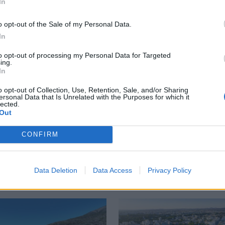
In
o opt-out of the Sale of my Personal Data.
α του Πάμπλο Εσκομπάρ
Οι ΗΠΑ αναστέλλουν τις εισαγωγές από τον μεγαλύτερ
ΚΟΣΜΟΣ
23:15
In
άκι από την αποικία του Πάμπλο Εσκομπάρ
Οι ΗΠΑ αναστέλλουν τις εισαγωγές
Οι ΗΠΑ αναστέλλουν τις
εισαγωγές από τον μεγαλύτερο
to opt-out of processing my Personal Data for Targeted
παραγωγό αβοκάντο του Μεξικού
ing.
In
o opt-out of Collection, Use, Retention, Sale, and/or Sharing
ersonal Data that Is Unrelated with the Purposes for which it
lected.
Out
CONFIRM
Data Deletion
Data Access
Privacy Policy