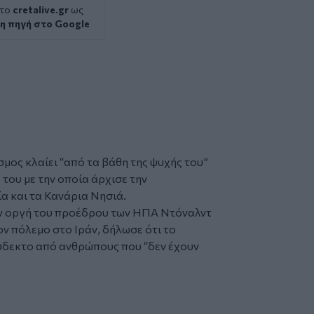
 το
cretalive.gr
ως
η πηγή στο Google
σμος κλαίει “από τα βάθη της ψυχής του”
α του με την οποία άρχισε την
α και τα Κανάρια Νησιά.
ην οργή του προέδρου των ΗΠΑ Ντόναλντ
ον πόλεμο στο Ιράν, δήλωσε ότι το
όσδεκτο από ανθρώπους που “δεν έχουν