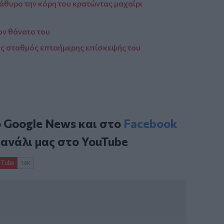
άθυρο την κόρη του κρατώντας μαχαίρι
ον θάνατο του
ος σταθμός επταήμερης επίσκεψής του
ο
Google News
και στο
Facebook
κανάλι μας στο
YouTube