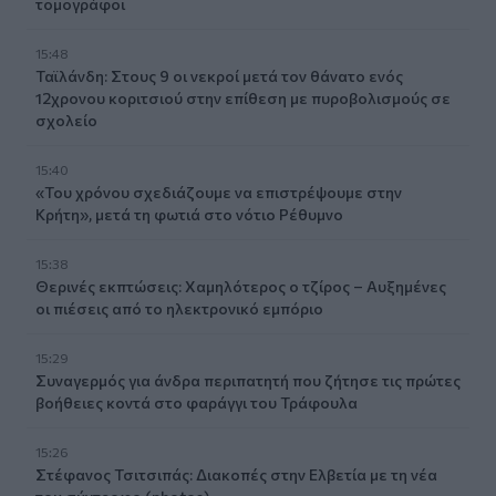
τομογράφοι
15:48
Ταϊλάνδη: Στους 9 οι νεκροί μετά τον θάνατο ενός
12χρονου κοριτσιού στην επίθεση με πυροβολισμούς σε
σχολείο
15:40
«Του χρόνου σχεδιάζουμε να επιστρέψουμε στην
Κρήτη», μετά τη φωτιά στο νότιο Ρέθυμνο
15:38
Θερινές εκπτώσεις: Χαμηλότερος ο τζίρος – Αυξημένες
οι πιέσεις από το ηλεκτρονικό εμπόριο
15:29
Συναγερμός για άνδρα περιπατητή που ζήτησε τις πρώτες
βοήθειες κοντά στο φαράγγι του Τράφουλα
15:26
Στέφανος Τσιτσιπάς: Διακοπές στην Ελβετία με τη νέα