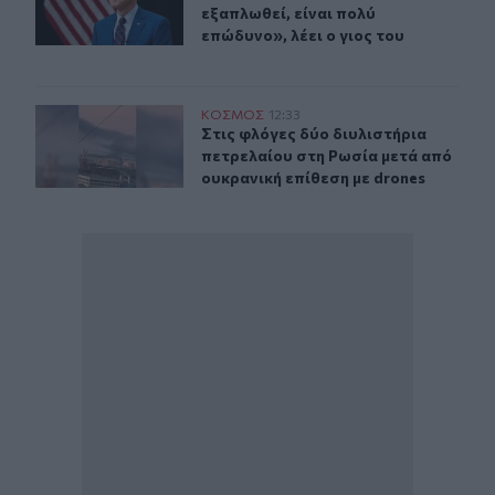
εξαπλωθεί, είναι πολύ
επώδυνο», λέει ο γιος του
Στις φλόγες δύο διυλιστήρια πετρελαίου στη Ρωσία μετ
ΚΟΣΜΟΣ
12:33
Στις φλόγες δύο διυλιστήρια πετρε
Στις φλόγες δύο διυλιστήρια
πετρελαίου στη Ρωσία μετά από
ουκρανική επίθεση με drones