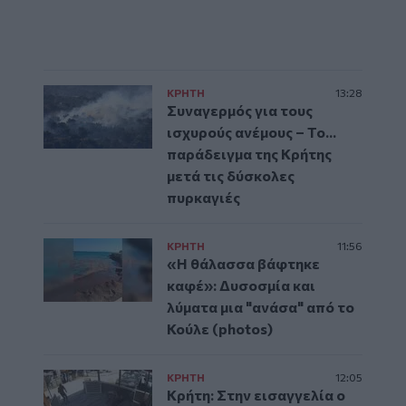
ΚΡΗΤΗ
13:28
Συναγερμός για τους
ισχυρούς ανέμους – Το...
παράδειγμα της Κρήτης
μετά τις δύσκολες
πυρκαγιές
ΚΡΗΤΗ
11:56
«Η θάλασσα βάφτηκε
καφέ»: Δυσοσμία και
λύματα μια "ανάσα" από το
Κούλε (photos)
ΚΡΗΤΗ
12:05
Κρήτη: Στην εισαγγελία ο