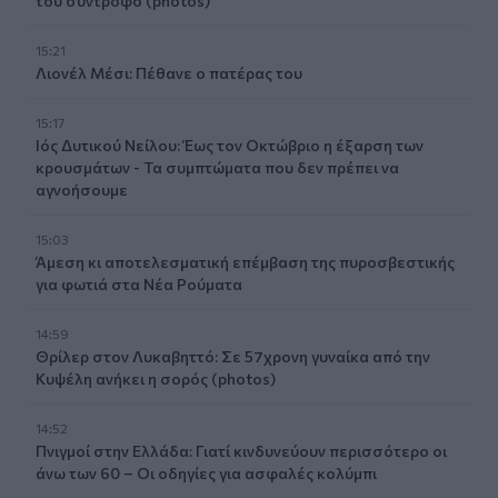
του σύντροφο (photos)
15:21
Λιονέλ Μέσι: Πέθανε ο πατέρας του
15:17
Ιός Δυτικού Νείλου: Έως τον Οκτώβριο η έξαρση των
κρουσμάτων - Τα συμπτώματα που δεν πρέπει να
αγνοήσουμε
15:03
Άμεση κι αποτελεσματική επέμβαση της πυροσβεστικής
για φωτιά στα Νέα Ρούματα
14:59
Θρίλερ στον Λυκαβηττό: Σε 57χρονη γυναίκα από την
Κυψέλη ανήκει η σορός (photos)
14:52
Πνιγμοί στην Ελλάδα: Γιατί κινδυνεύουν περισσότερο οι
άνω των 60 – Οι οδηγίες για ασφαλές κολύμπι