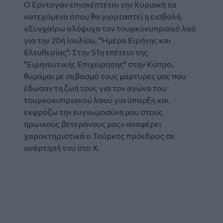
Ο Ερντογάν επισκέπτεται την Κυριακή τα
κατεχόμενα όπου θα γιορταστεί η εισβολή.
«Συγχαίρω ολόψυχα τον τουρκοκυπριακό λαό
για την 20ή Ιουλίου, ''Ημέρα Ειρήνης και
Ελευθερίας''. Στην 51η επέτειο της
''Ειρηνευτικής Επιχείρησης'' στην Κύπρο,
θυμάμαι με σεβασμό τους μάρτυρες μας που
έδωσαν τη ζωή τους για τον αγώνα του
τουρκοκυπριακού λαού για ύπαρξη και
εκφράζω την ευγνωμοσύνη μου στους
ηρωικούς βετεράνους μας
» αναφέρει
χαρακτηριστικά ο Τούρκος πρόεδρος σε
ανάρτησή του στο Χ.
Tweet
URL