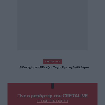
ΣΧΕΤΙΚΆ TAGS
Κατεχόμενα
Ρετζέπ Ταγίπ Ερντογάν
Κύπρος
Γίνε ο ρεπόρτερ του CRETALIVE
ΣΤΕΊΛΕ ΤΗΝ ΕΊΔΗΣΗ