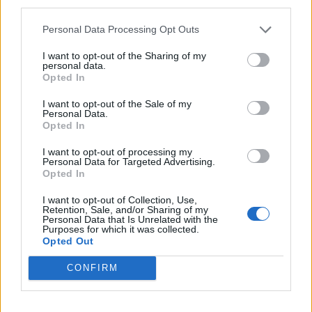
third parties.
Ορμούζ δεν σχετίζεται με τις διαπραγματεύσεις
Τεχεράνης - Ομάν
Personal Data Processing Opt Outs
I want to opt-out of the Sharing of my
personal data.
ΠΕΡΙΣΣΟΤΕΡΑ
Opted In
I want to opt-out of the Sale of my
Personal Data.
Opted In
I want to opt-out of processing my
ΣΧΕΤΙΚA AΡΘΡΑ
Personal Data for Targeted Advertising.
Opted In
I want to opt-out of Collection, Use,
Ταϊλάνδη: Στους 9 οι νεκροί μετά τον θάνατο ενός 12χ
ΚΟΣΜΟΣ
15:48
Retention, Sale, and/or Sharing of my
Ταϊλάνδη: Στους 9 οι νεκροί μετά 
Ταϊλάνδη: Στους 9 οι νεκροί μετά
Personal Data that Is Unrelated with the
Purposes for which it was collected.
τον θάνατο ενός 12χρονου
Opted Out
κοριτσιού στην επίθεση με
πυροβολισμούς σε σχολείο
CONFIRM
Φρουροί της Επανάστασης: Το άνοιγμα των Στενών του Ο
ΚΟΣΜΟΣ
14:12