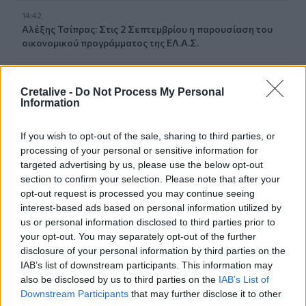
14:42
Αλέξης Τσίπρας: Στις 2 Σεπτεμβρίου η παρουσίαση του
οικονομικού προγράμματος της ΕΛ.Α.Σ.
14:37
ΟΦΗ: Η τρίτη φανέλα για τη νέα σεζόν - «Το πορτοκαλί
Cretalive -
Do Not Process My Personal
που κουβαλά την ιστορία μας»
Information
14:34
If you wish to opt-out of the sale, sharing to third parties, or
Χαμός με τον Μπρούκλιν Μπέκαμ που έβρασε ζυμαρικά
processing of your personal or sensitive information for
με θαλασσινό νερό (video)
targeted advertising by us, please use the below opt-out
section to confirm your selection. Please note that after your
14:26
opt-out request is processed you may continue seeing
Καλοκαίρι και αλλεργίες: Πότε απαιτείται προσοχή και
interest-based ads based on personal information utilized by
ποια συμπτώματα δεν πρέπει να αγνοούμε
us or personal information disclosed to third parties prior to
your opt-out. You may separately opt-out of the further
14:23
disclosure of your personal information by third parties on the
ΟΦΗ: Φουλάρει για sold out στο Σούπερ Καπ με την ΑΕΚ!
IAB’s list of downstream participants. This information may
also be disclosed by us to third parties on the
IAB’s List of
14:12
Downstream Participants
that may further disclose it to other
Φρουροί της Επανάστασης: Το άνοιγμα των Στενών του