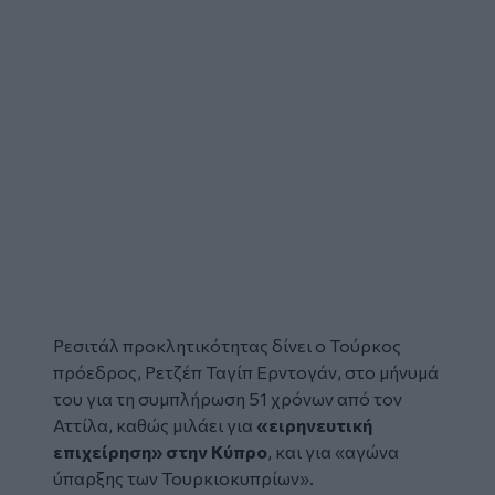
Ρεσιτάλ προκλητικότητας δίνει ο Τούρκος
πρόεδρος,
Ρετζέπ Ταγίπ Ερντογάν
, στο μήνυμά
του για τη συμπλήρωση 51 χρόνων από τον
Αττίλα, καθώς μιλάει για
«ειρηνευτική
επιχείρηση» στην Κύπρο
, και για «αγώνα
ύπαρξης των Τουρκιοκυπρίων».