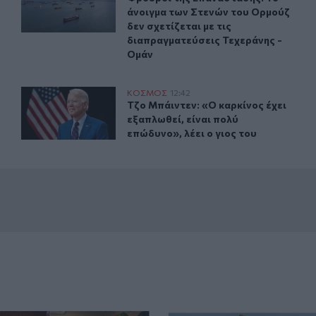
άνοιγμα των Στενών του Ορμούζ
δεν σχετίζεται με τις
διαπραγματεύσεις Τεχεράνης -
Ομάν
ν γάμο της στη Νότια Καρολίνα
Τζο Μπάιντεν: «Ο καρκίνος έχει εξαπλωθεί, είναι πολύ ε
ΚΟΣΜΟΣ
12:42
 λίγες ώρες μετά τον γάμο της στη Νότια Καρολίνα
Τζο Μπάιντεν: «Ο καρκίνος έχει εξαπ
Τζο Μπάιντεν: «Ο καρκίνος έχει
εξαπλωθεί, είναι πολύ
επώδυνο», λέει ο γιος του