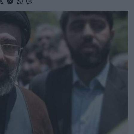
book
witter
Messenger
Whatsapp
Viber