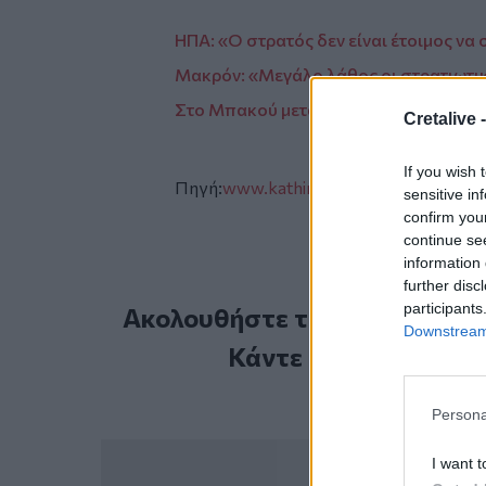
ΗΠΑ: «Ο στρατός δεν είναι έτοιμος να
Μακρόν: «Μεγάλο λάθος οι στρατιωτικ
Στο Μπακού μεταφέρεται η πρεσβεία τ
Cretalive 
If you wish 
Πηγή:
www.kathimerini.gr
sensitive in
confirm you
continue se
information 
further disc
participants
Ακολουθήστε το Cretalive στ
Downstream 
Κάντε εγγραφή στο 
Persona
I want t