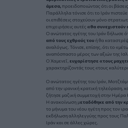
άμεσα,
προειδοποιώντας ότι οι βάσει
Παράλληλα τόνισε ότι το Ιράν πιστεύει 
οι επιθέσεις στοχεύουν μόνο στρατιωτ
επιχειρήσεις αυτές
«θα συνεχιστούν
Ο ανώτατος ηγέτης του Ιράν δήλωσε ότ
από τους εχθρούς του
ή θα καταστρέψ
αναλόγως. Τόνισε, επίσης, ότι το «μέ
αναπόσπαστο μέρος των αξιών της Ισ
O Χαμενεΐ,
ευχαρίστησε «τους μαχητ
χαρακτηρίζοντάς τους «τους καλύτερο
Ο ανώτατος ηγέτης του Ιράν, Μοτζτάμ
από την ιρανική κρατική τηλεόραση, κ
ζήτησε μαζική συμμετοχή στην Ημέρα 
Η ανακοίνωση μ
εταδόθηκε από την κ
το μήνυμα του νέου ηγέτη προς τον ιρα
εκδήλωση αλληλεγγύης προς τους Παλ
Ιράν και σε άλλες χώρες.