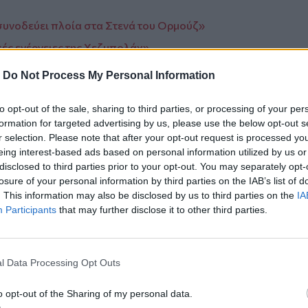
 συνοδεύει πλοία στα Στενά του Ορμούζ»
ές ενέργειες της Χεζμπολάχ»
ης Ελλάδας στην Τεχεράνη
-
Do Not Process My Personal Information
to opt-out of the sale, sharing to third parties, or processing of your per
formation for targeted advertising by us, please use the below opt-out s
r selection. Please note that after your opt-out request is processed y
eing interest-based ads based on personal information utilized by us or
disclosed to third parties prior to your opt-out. You may separately opt-
losure of your personal information by third parties on the IAB’s list of
. This information may also be disclosed by us to third parties on the
IA
ο
Google News
και στο
Facebook
Participants
that may further disclose it to other third parties.
κανάλι μας στο
YouTube
l Data Processing Opt Outs
o opt-out of the Sharing of my personal data.