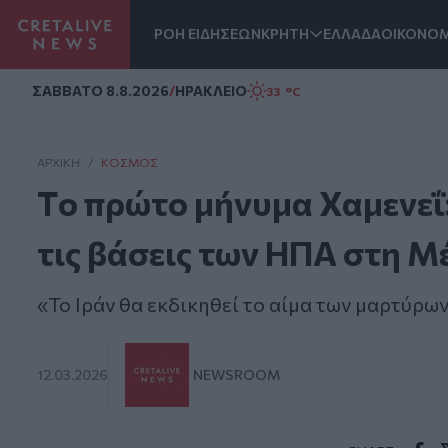
ΡΟΗ ΕΙΔΗΣΕΩΝ
ΚΡΗΤΗ
ΕΛΛΑΔΑ
ΟΙΚΟΝΟΜ
Homepage
ΣAΒΒΑΤΟ 8.8.2026
/
ΗΡΑΚΛΕΙΟ
33 °C
ΑΡΧΙΚΗ
/
ΚΌΣΜΟΣ
Tο πρώτο μήνυμα Χαμενεΐ:
τις βάσεις των ΗΠΑ στη 
«Το Ιράν θα εκδικηθεί το αίμα των μαρτύρω
12.03.2026
NEWSROOM