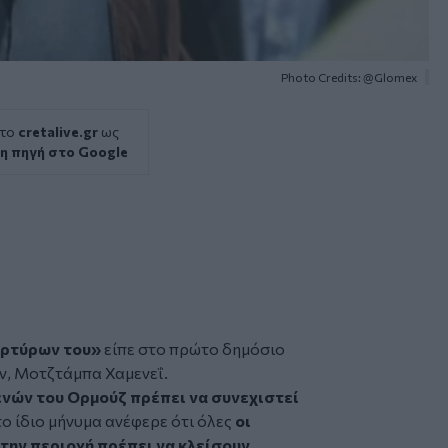
Photo Credits: @Glomex
 το
cretalive.gr
ως
η πηγή στο Google
μαρτύρων του»
είπε στο πρώτο δημόσιο
ν,
Μοτζτάμπα Χαμενεΐ.
ενών του Ορμούζ πρέπει να συνεχιστεί
ο ίδιο μήνυμα ανέφερε ότι όλες
οι
την περιοχή πρέπει να κλείσουν