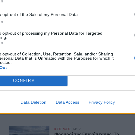
In
o opt-out of the Sale of my Personal Data.
In
ΙΚΆ TAGS
to opt-out of processing my Personal Data for Targeted
ing.
μερικανικές βάσεις
Επίθεση
In
o opt-out of Collection, Use, Retention, Sale, and/or Sharing
ersonal Data that Is Unrelated with the Purposes for which it
lected.
Out
ερ του CRETALIVE
ΤΗΝ ΕΊΔΗΣΗ
CONFIRM
Data Deletion
Data Access
Privacy Policy
2χρονου κοριτσιού στην επίθεση με πυροβολισμούς σε σχολεί
Φρουροί της Επανάστασης: Το άνοιγμα των Στενών του Ο
ΚΟΣΜΟΣ
14:12
ά τον θάνατο ενός 12χρονου κοριτσιού στην επίθεση με πυρο
Φρουροί της Επανάστασης: Το άνοιγ
Φρουροί της Επανάστασης: Το