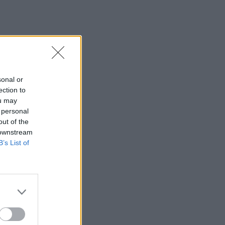
Ελβετία με τη νέα του σύντροφο
(photos)
15:21
Λιονέλ Μέσι: Πέθανε ο πατέρας του
15:17
sonal or
Ιός Δυτικού Νείλου: Έως τον Οκτώβριο η
ection to
έξαρση των κρουσμάτων - Τα
ou may
συμπτώματα που δεν πρέπει να
 personal
αγνοήσουμε
out of the
 downstream
15:03
B’s List of
Άμεση κι αποτελεσματική επέμβαση
της πυροσβεστικής για φωτιά στα Νέα
Ρούματα
14:59
Θρίλερ στον Λυκαβηττό: Σε 57χρονη
γυναίκα από την Κυψέλη ανήκει η σορός
(photos)