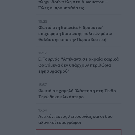
πληρωθούν τέλη στα Αυγούστου –
Όλες οι προϋποθέσεις
16:25
Φωτιά στη Βοιωτία: Η δραματική
επιχείρηση διάσωσης πολιτών μέσω
θαλάσσης από την Πυροσβεστική
16:12
Ε. Τουρνάς: "Απέναντι σε ακραία καιρικά
φαινόμενα δεν υπάρχουν περιθώρια
εφησυχασμού"
15:57
Φωτιά σε χαμηλή βλάστηση στη Σίνδο -
Σηκώθηκε ελικόπτερο
15:54
Αττικόν: Εκτός λειτουργίας και οι δύο
αξονικοί τομογράφοι