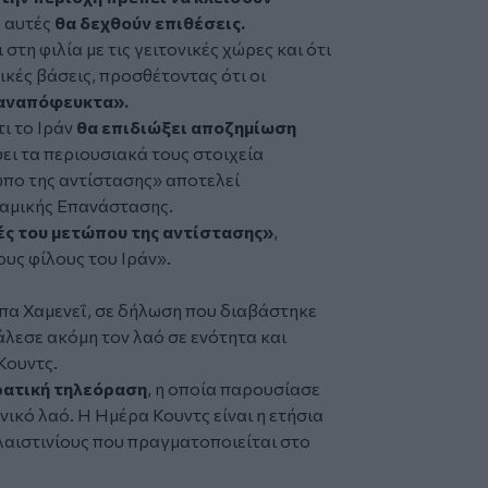
ς αυτές
θα δεχθούν επιθέσεις.
στη φιλία με τις γειτονικές χώρες και ότι
ικές βάσεις, προσθέτοντας ότι οι
 αναπόφευκτα».
ι το Ιράν
θα επιδιώξει αποζημίωση
ει τα περιουσιακά τους στοιχεία
τωπο της αντίστασης» αποτελεί
λαμικής Επανάστασης.
ές του μετώπου της αντίστασης»
,
υς φίλους του Ιράν».
πα Χαμενεΐ, σε δήλωση που διαβάστηκε
άλεσε ακόμη τον λαό σε ενότητα και
Κουντς.
ρατική τηλεόραση
, η οποία παρουσίασε
νικό λαό. Η Ημέρα Κουντς είναι η ετήσια
αιστινίους που πραγματοποιείται στο