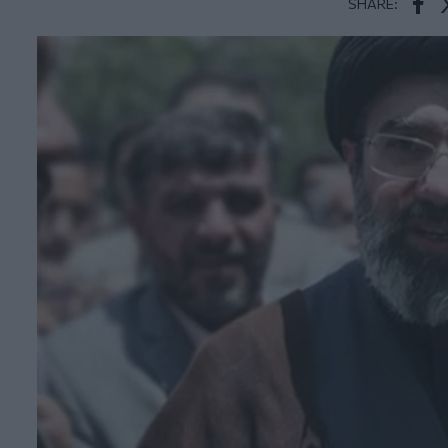
SHARE:
Face
T