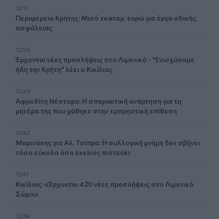
13:11
Περιφέρεια Κρήτης: Μισό εκατομ. ευρώ για έργα οδικής
ασφάλειας
12:56
Έρχονται νέες προσλήψεις στο Λιμενικό - "Ενισχύσαμε
ήδη την Κρήτη" λέει ο Κικίλιας
12:49
Αφροδίτη Νέστορα: Η σπαρακτική ανάρτηση για τη
μητέρα της που χάθηκε στην εμπρηστική επίθεση
12:42
Μαρινάκης για Αλ. Τσίπρα: Η συλλογική μνήμη δεν σβήνει
τόσο εύκολα όσο εκείνος πιστεύει
12:41
Κικίλιας: «Έρχονται 420 νέες προσλήψεις στο Λιμενικό
Σώμα»
12:34