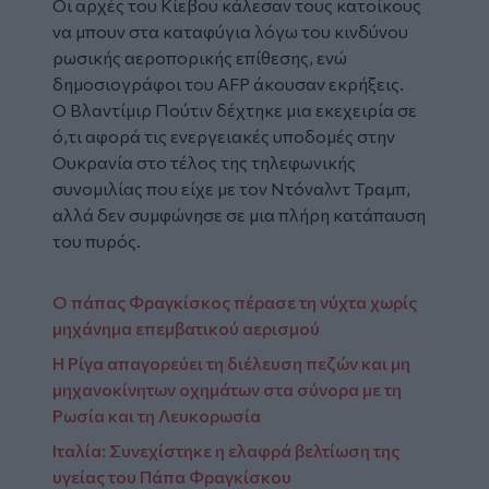
Οι αρχές του Κίεβου κάλεσαν τους κατοίκους
να μπουν στα καταφύγια λόγω του κινδύνου
ρωσικής αεροπορικής επίθεσης, ενώ
δημοσιογράφοι του AFP άκουσαν εκρήξεις.
Ο Βλαντίμιρ Πούτιν δέχτηκε μια εκεχειρία σε
ό,τι αφορά τις ενεργειακές υποδομές στην
Ουκρανία στο τέλος της τηλεφωνικής
συνομιλίας που είχε με τον Ντόναλντ Τραμπ,
αλλά δεν συμφώνησε σε μια πλήρη κατάπαυση
του πυρός.
O πάπας Φραγκίσκος πέρασε τη νύχτα χωρίς
μηχάνημα επεμβατικού αερισμού
Η Ρίγα απαγορεύει τη διέλευση πεζών και μη
μηχανοκίνητων οχημάτων στα σύνορα με τη
Ρωσία και τη Λευκορωσία
Ιταλία: Συνεχίστηκε η ελαφρά βελτίωση της
υγείας του Πάπα Φραγκίσκου