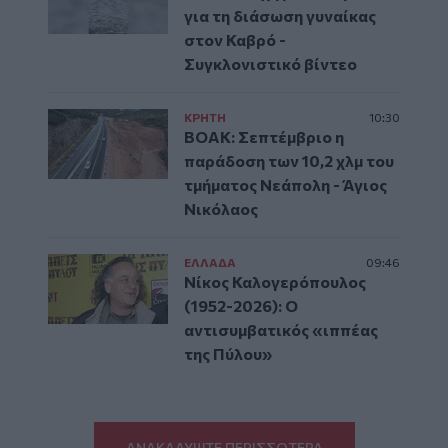
για τη διάσωση γυναίκας
στον Καβρό -
Συγκλονιστικό βίντεο
ΚΡΗΤΗ
10:30
ΒΟΑΚ: Σεπτέμβριο η
παράδοση των 10,2 χλμ του
τμήματος Νεάπολη - Άγιος
Νικόλαος
ΕΛΛAΔΑ
09:46
Νίκος Καλογερόπουλος
(1952-2026): O
αντισυμβατικός «ιππέας
της Πύλου»
ΑΝΑΚΑΛΥΨΤΕ ΠΕΡΙΣΣΟΤΕΡΑ