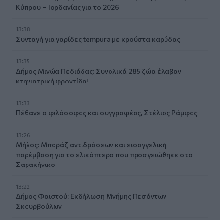
Κύπρου – Ιορδανίας για το 2026
13:38
Συνταγή για γαρίδες tempura με κρούστα καρύδας
13:35
Δήμος Μινώα Πεδιάδας: Συνολικά 285 ζώα έλαβαν
κτηνιατρική φροντίδα!
13:33
Πέθανε ο φιλόσοφος και συγγραφέας, Στέλιος Ράμφος
13:26
Μήλος: Μπαράζ αντιδράσεων και εισαγγελική
παρέμβαση για το ελικόπτερο που προσγειώθηκε στο
Σαρακήνικο
13:22
Δήμος Φαιστού: Εκδήλωση Μνήμης Πεσόντων
Σκουρβούλων