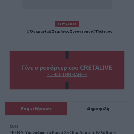
ΣΧΕΤΙΚΆ TAGS
Ουκρανία
Σειρήνες Συναγερμού
Πόλεμος
Γίνε ο ρεπόρτερ του CRETALIVE
ΣΤΕΊΛΕ ΤΗΝ ΕΊΔΗΣΗ
Ροή ειδήσεων
Δημοφιλή
13:48
ΓΕΕΘΑ: Υπεγράφη το Κοινό Σχέδιο Δράσης Ελλάδας –