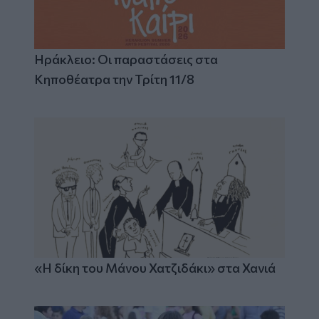
Ηράκλειο: Οι παραστάσεις στα
Κηποθέατρα την Τρίτη 11/8
«Η δίκη του Μάνου Χατζιδάκι» στα Χανιά