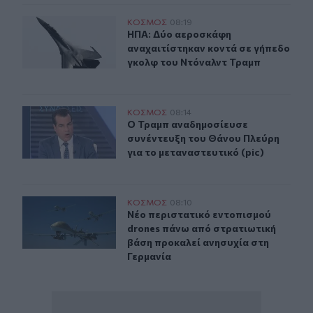
ΗΠΑ: Δύο αεροσκάφη αναχαιτίστηκαν κοντά σε γήπεδο
ΚΟΣΜΟΣ
08:19
ΗΠΑ: Δύο αεροσκάφη αναχαιτίστηκ
ΗΠΑ: Δύο αεροσκάφη
αναχαιτίστηκαν κοντά σε γήπεδο
γκολφ του Ντόναλντ Τραμπ
Ο Τραμπ αναδημοσίευσε συνέντευξη του Θάνου Πλεύρη γ
ΚΟΣΜΟΣ
08:14
Ο Τραμπ αναδημοσίευσε συνέντευξη 
Ο Τραμπ αναδημοσίευσε
συνέντευξη του Θάνου Πλεύρη
για το μεταναστευτικό (pic)
Νέο περιστατικό εντοπισμού drones πάνω από στρατιωτ
ΚΟΣΜΟΣ
08:10
Νέο περιστατικό εντοπισμού drone
Νέο περιστατικό εντοπισμού
drones πάνω από στρατιωτική
βάση προκαλεί ανησυχία στη
Γερμανία