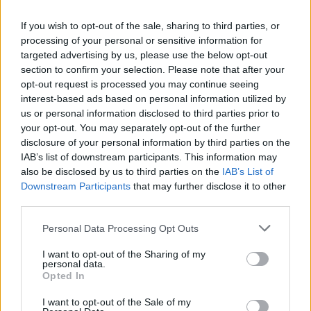
Μενέλαου Παρλαμά - Φωτογραφίες
If you wish to opt-out of the sale, sharing to third parties, or
11:53
processing of your personal or sensitive information for
Πάτρα: Παιδί 2,5 χρόνων έπεσε από μπαλκόνι - Δέντρο
targeted advertising by us, please use the below opt-out
του έσωσε τη ζωή
section to confirm your selection. Please note that after your
opt-out request is processed you may continue seeing
11:50
interest-based ads based on personal information utilized by
Ηράκλειο: Στο επίκεντρο έργα, Βικελαία και «έξυπνη
us or personal information disclosed to third parties prior to
πόλη» στη Δημοτική Επιτροπή
your opt-out. You may separately opt-out of the further
disclosure of your personal information by third parties on the
11:49
IAB’s list of downstream participants. This information may
Σητεία: Ο Λευτέρης Σουλτάτος και η Βάσω Λασκαράκη
also be disclosed by us to third parties on the
IAB’s List of
συναντούν τις « Χρυσοχέρες»
Downstream Participants
that may further disclose it to other
third parties.
Personal Data Processing Opt Outs
ΠΕΡΙΣΣΟΤΕΡΑ
I want to opt-out of the Sharing of my
personal data.
Opted In
I want to opt-out of the Sale of my