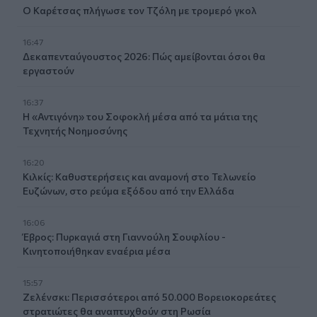
Ο Καρέτσας πλήγωσε τον Τζόλη με τρομερό γκολ
16:47
Δεκαπενταύγουστος 2026: Πώς αμείβονται όσοι θα
εργαστούν
16:37
Η «Αντιγόνη» του Σοφοκλή μέσα από τα μάτια της
Τεχνητής Νοημοσύνης
16:20
Κιλκίς: Καθυστερήσεις και αναμονή στο Τελωνείο
Ευζώνων, στο ρεύμα εξόδου από την Ελλάδα
16:06
Έβρος: Πυρκαγιά στη Γιαννούλη Σουφλίου -
Κινητοποιήθηκαν εναέρια μέσα
15:57
Ζελένσκι: Περισσότεροι από 50.000 Βορειοκορεάτες
στρατιώτες θα αναπτυχθούν στη Ρωσία