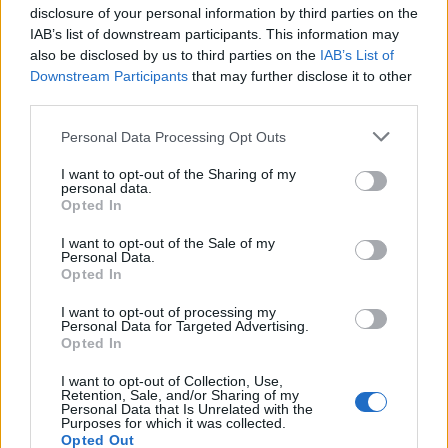
disclosure of your personal information by third parties on the
14:39
To Moonlight Serenade στο καφέ του Αρχαιολογικού
IAB’s list of downstream participants. This information may
Μουσείου Χανίων
also be disclosed by us to third parties on the
IAB’s List of
Downstream Participants
that may further disclose it to other
third parties.
14:17
Θ. Κοντογεώργης: Προεκλογική αλλά όχι παροχολογική η
Personal Data Processing Opt Outs
ΔΕΘ
I want to opt-out of the Sharing of my
14:01
personal data.
Άντριου: Μυστικό σχέδιο για βασιλική κηδεία όταν
Opted In
πεθάνει, παρά την αποκαθήλωση
I want to opt-out of the Sale of my
Personal Data.
13:53
Opted In
Σε ετοιμότητα η πυροσβεστική στη Λέσβο
I want to opt-out of processing my
Personal Data for Targeted Advertising.
13:45
Opted In
Κρήτη: Και την Δευτέρα (10/08) πολύ υψηλός ο κίνδυνος
πυρκαγιάς
I want to opt-out of Collection, Use,
Retention, Sale, and/or Sharing of my
Personal Data that Is Unrelated with the
Purposes for which it was collected.
ΠΕΡΙΣΣΟΤΕΡΑ
Opted Out