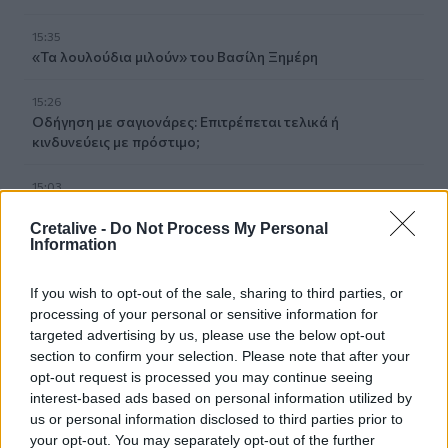
15:35
«Τα λουλούδια μιλούν» του Βασίλη Ξημέρη
15:26
Οδήγηση με σαγιονάρες: Επιτρέπεται τελικά ή
κινδυνεύεις με πρόστιμο;
15:03
Σκέρτσος: Από τον Δεκέμβριο του 2018 έως τον
Δεκέμβριο του 2025 οι καταθέσεις φυσικών προσώπων
Cretalive -
Do Not Process My Personal
Information
αυξήθηκαν από 106,4 δισ. ευρώ σε 148,7 δισ. ευρώ
14:58
If you wish to opt-out of the sale, sharing to third parties, or
Η Ελληνική Ολυμπιακή Επιτροπή ξεκινά τον καθαρισμό
processing of your personal or sensitive information for
των μαρμάρων του Παναθηναϊκού Σταδίου
targeted advertising by us, please use the below opt-out
section to confirm your selection. Please note that after your
14:45
opt-out request is processed you may continue seeing
POS και ταμειακές: βαριά πρόστιμα για όσους δε
interest-based ads based on personal information utilized by
συμμορφώνονται
us or personal information disclosed to third parties prior to
your opt-out. You may separately opt-out of the further