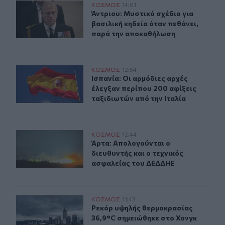
Άντριου: Μυστικό σχέδιο για βασιλική κηδεία όταν πεθ
ΚΟΣΜΟΣ
14:01
Άντριου: Μυστικό σχέδιο για βασιλ
Άντριου: Μυστικό σχέδιο για
βασιλική κηδεία όταν πεθάνει,
παρά την αποκαθήλωση
Ισπανία: Οι αρμόδιες αρχές έλεγξαν περίπου 200 αφίξει
ΚΟΣΜΟΣ
12:54
Ισπανία: Οι αρμόδιες αρχές έλεγξαν
Ισπανία: Οι αρμόδιες αρχές
έλεγξαν περίπου 200 αφίξεις
ταξιδιωτών από την Ιταλία
Άρτα: Απολογούνται ο διευθυντής και ο τεχνικός ασφα
ΚΟΣΜΟΣ
12:44
Άρτα: Απολογούνται ο διευθυντής 
Άρτα: Απολογούνται ο
διευθυντής και ο τεχνικός
ασφαλείας του ΔΕΔΔΗΕ
Ρεκόρ υψηλής θερμοκρασίας 36,9°C σημειώθηκε στο Χο
ΚΟΣΜΟΣ
11:43
Ρεκόρ υψηλής θερμοκρασίας 36,9°C
Ρεκόρ υψηλής θερμοκρασίας
36,9°C σημειώθηκε στο Χονγκ