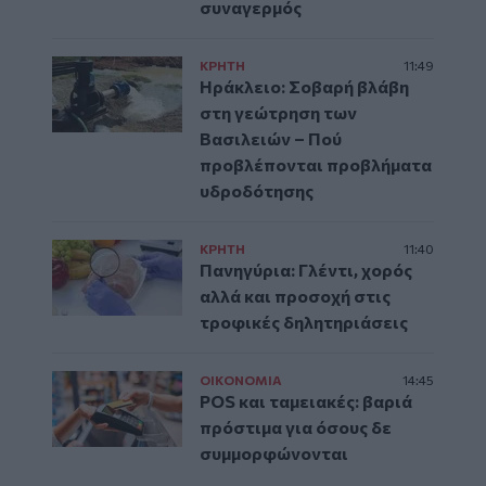
συναγερμός
ΚΡΗΤΗ
11:49
Ηράκλειο: Σοβαρή βλάβη
στη γεώτρηση των
Βασιλειών – Πού
προβλέπονται προβλήματα
υδροδότησης
ΚΡΗΤΗ
11:40
Πανηγύρια: Γλέντι, χορός
αλλά και προσοχή στις
τροφικές δηλητηριάσεις
ΟΙΚΟΝΟΜΙΑ
14:45
POS και ταμειακές: βαριά
πρόστιμα για όσους δε
συμμορφώνονται