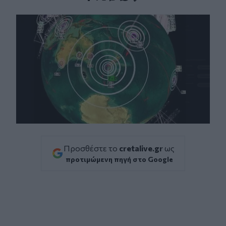
Facebook
Twitter
Messenger
Whatsapp
Viber
Προσθέστε το
cretalive.gr
ως
προτιμώμενη πηγή στο Google