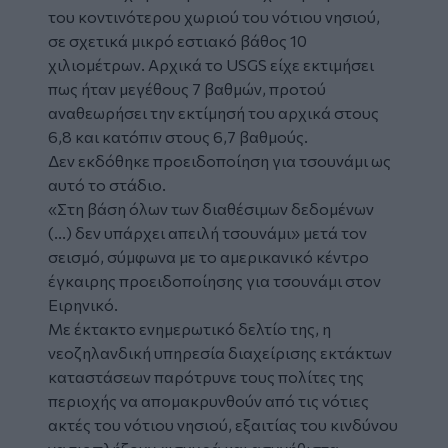
του κοντινότερου χωριού του νότιου νησιού,
σε σχετικά μικρό εστιακό βάθος 10
χιλιομέτρων. Αρχικά το USGS είχε εκτιμήσει
πως ήταν μεγέθους 7 βαθμών, προτού
αναθεωρήσει την εκτίμησή του αρχικά στους
6,8 και κατόπιν στους 6,7 βαθμούς.
Δεν εκδόθηκε προειδοποίηση για τσουνάμι ως
αυτό το στάδιο.
«Στη βάση όλων των διαθέσιμων δεδομένων
(...) δεν υπάρχει απειλή τσουνάμι» μετά τον
σεισμό, σύμφωνα με το αμερικανικό κέντρο
έγκαιρης προειδοποίησης για τσουνάμι στον
Ειρηνικό.
Με έκτακτο ενημερωτικό δελτίο της, η
νεοζηλανδική υπηρεσία διαχείρισης εκτάκτων
καταστάσεων παρότρυνε τους πολίτες της
περιοχής να απομακρυνθούν από τις νότιες
ακτές του νότιου νησιού, εξαιτίας του κινδύνου