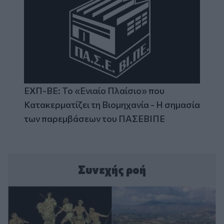
ΕΧΠ-ΒΕ: Το «Ενιαίο Πλαίσιο» που
Κατακερματίζει τη Βιομηχανία - Η σημασία
των παρεμβάσεων του ΠΑΣΕΒΙΠΕ
Συνεχής ροή