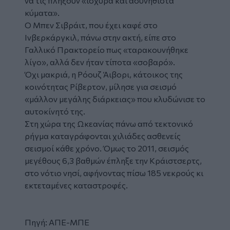
να τις πλήξουν «ισχυρά και ασυνήθιστα
κύματα».
Ο Μπεν Σιβράιτ, που έχει καφέ στο
Ινβερκάργκιλ, πάνω στην ακτή, είπε στο
Γαλλικό Πρακτορείο πως «ταρακουνήθηκε
λίγο», αλλά δεν ήταν τίποτα «σοβαρό».
Όχι μακριά, η Ρόουζ Άιβορι, κάτοικος της
κοινότητας Ρίβερτον, μίλησε για σεισμό
«μάλλον μεγάλης διάρκειας» που κλυδώνισε το
αυτοκίνητό της.
Στη χώρα της Ωκεανίας πάνω από τεκτονικό
ρήγμα καταγράφονται χιλιάδες ασθενείς
σεισμοί κάθε χρόνο. Όμως το 2011, σεισμός
μεγέθους 6,3 βαθμών έπληξε την Κράιστσερτς,
στο νότιο νησί, αφήνοντας πίσω 185 νεκρούς κι
εκτεταμένες καταστροφές.
Πηγή: ΑΠΕ-ΜΠΕ